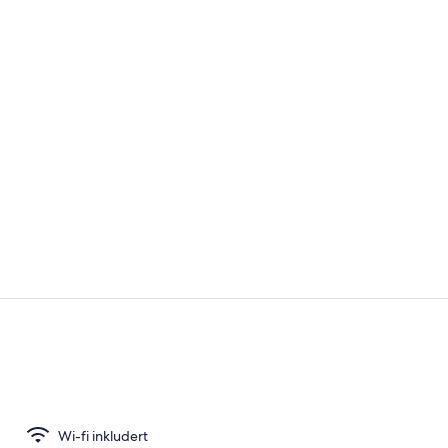
Restaurant f
Lobby
Wi-fi inkludert