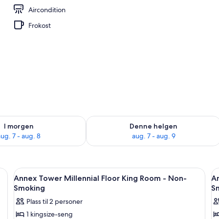
Aircondition
Frokost
elighet for i morgen, aug. 7 - aug. 8
Sjekk tilgjengelighet for denne helgen
I morgen
Denne helgen
ug. 7 - aug. 8
aug. 7 - aug. 9
r bærbar PC og strykejern/-brett
Åpne
Safe på rommet, skrivebord for bærba
Å
11
Annex Tower Millennial Floor King Room - Non-
An
alle
al
Smoking
S
bildene
b
Plass til 2 personer
av
a
1 kingsize-seng
Annex
A