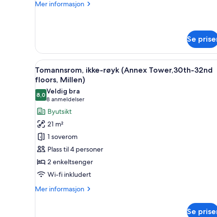
27th
Mer
Mer informasjon
informasjon
floors)
om
Tomannsrom,
ikke-
Se prise
røyk
(Main
Åpne
Safe på rommet, skrivebord fo
Tower,
11
Tomannsrom, ikke-røyk (Annex Tower,30th-32nd
18th-
alle
floors, Millen)
27th
bildene
floors)
Veldig bra
8,0
av
8,0 av 10
(8
8 anmeldelser
Tomannsrom,
anmeldelser)
Byutsikt
ikke-
21 m²
røyk
1 soverom
(Annex
Plass til 4 personer
Tower,30th-
2 enkeltsenger
32nd
Wi-fi inkludert
floors,
Millen)
Mer
Mer informasjon
informasjon
om
Se prise
Tomannsrom,