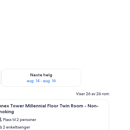
, aug. 7 - aug. 9
Sjekk tilgjengelighet for neste helg, aug. 14 - aug. 16
Neste helg
aug. 14 - aug. 16
Viser 26 av 26 rom
r PC og strykejern/-brett
pne
Safe på rommet, skrivebord for bærbar PC og
10
nex Tower Millennial Floor Twin Room - Non-
le
moking
ildene
Plass til 2 personer
v
2 enkeltsenger
nnex