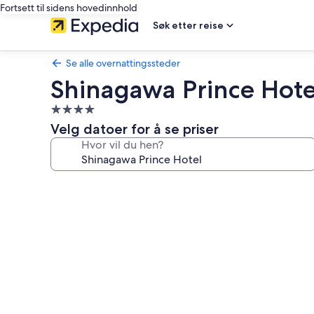
Fortsett til sidens hovedinnhold
Søk etter reise
Se alle overnattingssteder
Shinagawa Prince Hote
Overnattingssted
med
Velg datoer for å se priser
4.0
Hvor vil du hen?
stjerner
Bildegalleri
av
Shinagawa
Prince
Hotel