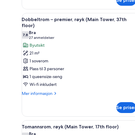
Se prise
(Annex
Tower)
Åpne
Safe på rommet, skrivebord fo
15
Dobbeltrom – premier, røyk (Main Tower, 37th
alle
floor)
bildene
Bra
7,8
av
7,8 av 10
(27
27 anmeldelser
Dobbeltrom
anmeldelser)
Byutsikt
–
21 m²
premier,
1 soverom
røyk
Plass til 3 personer
(Main
1 queensize-seng
Tower,
Wi-fi inkludert
37th
floor)
Mer
Mer informasjon
informasjon
om
Se prise
Dobbeltrom
–
premier,
Åpne
Safe på rommet, skrivebord fo
9
røyk
Tomannsrom, røyk (Main Tower, 17th floor)
alle
(Main
Bra