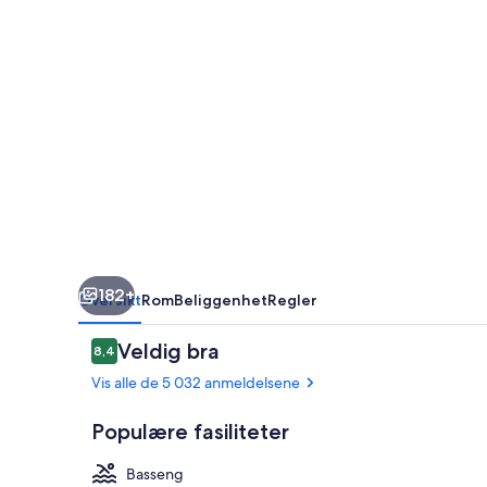
182+
Oversikt
Rom
Beliggenhet
Regler
Anmeldelser
Veldig bra
8,4
8,4 av 10 –
Vis alle de 5 032 anmeldelsene
Populære fasiliteter
Basseng