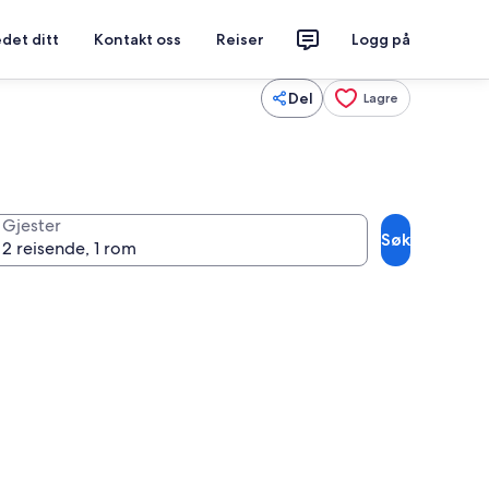
det ditt
Kontakt oss
Reiser
Logg på
Del
Lagre
Gjester
Søk