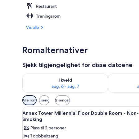
Restaurant
Restaurant
Treningsrom
Vis alle
Romalternativer
Sjekk tilgjengelighet for disse datoene
Sjekk tilgjengelighet for i kveld, aug. 6 - aug. 7
Sjekk tilgjeng
I kveld
aug. 6 - aug. 7
a
Tilgjengelige
Alle rom
1 seng
2 senger
filtre
Åpne
Safe på rommet, skrivebord fo
for
9
Annex Tower Millennial Floor Double Room - Non-
alle
rom
Smoking
bildene
Plass til 2 personer
av
1 dobbeltseng
Annex