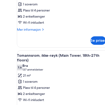
røyk,
1 soverom
hjørnerom
Plass til 4 personer
(Main
2 enkeltsenger
Tower,
Wi-fi inkludert
30th-
34th
Mer
Mer informasjon
floors)
informasjon
om
Se prise
Tomannsrom,
ikke-
røyk,
Åpne
Safe på rommet, skrivebord fo
8
hjørnerom
Tomannsrom, ikke-røyk (Main Tower, 18th-27th
alle
(Main
floors)
Tower,
bildene
Bra
30th-
7,6
av
7,6 av 10
(137
137 anmeldelser
34th
Tomannsrom,
anmeldelser)
21 m²
floors)
ikke-
1 soverom
røyk
Plass til 4 personer
(Main
2 enkeltsenger
Tower,
Wi-fi inkludert
18th-