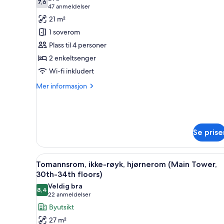
Tower,
bildene
7,6
7,6 av 10
(47
47 anmeldelser
37th
av
anmeldelser)
21 m²
floor)
Tomannsrom,
1 soverom
røyk
Plass til 4 personer
(Main
2 enkeltsenger
Tower,
Wi-fi inkludert
17th
floor)
Mer
Mer informasjon
informasjon
om
Tomannsrom,
røyk
(Main
Se prise
Tower,
17th
floor)
Åpne
Safe på rommet, skrivebord fo
9
Tomannsrom, ikke-røyk, hjørnerom (Main Tower,
alle
30th-34th floors)
bildene
Veldig bra
8,4
av
8,4 av 10
(22
22 anmeldelser
Tomannsrom,
anmeldelser)
Byutsikt
ikke-
27 m²