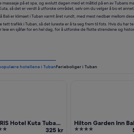
massasje på et spa, og avslutt dagen med et måltid på en av Tubans man
uta, så det er verdt å utforske området, selv om du velger å bo et annet
på Bali er klimaet i Tuban varmt året rundt, med mest nedbør mellom de
 tett trafikk i Tuban, så det lureste er å ta seg frem til fots. Hvis du har 
 leie en sjåfør for en hel dag, for å utforske de flotte strendene og histo
populære hotellene i Tuban
Ferieboliger i Tuban
 Hotel Kuta Tuban Bali
Hilton Garden Inn Bali Ngurah
RIS Hotel Kuta Tuban
Hilton Garden Inn Bal
Prisen
4
325 kr
Ngurah Rai Airport