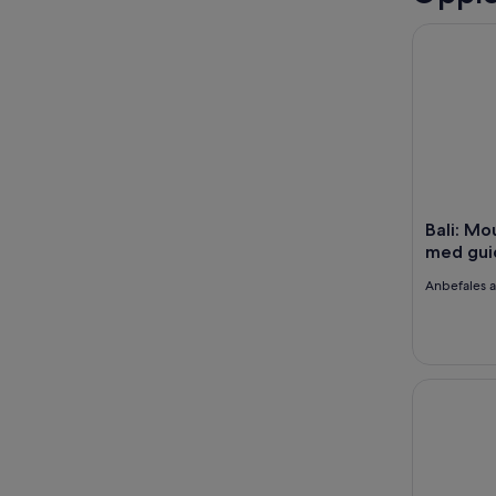
Bali: Mou
Bali: Mo
med gui
Anbefales 
Individuell