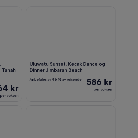
key Forest og utflukt til Tanah Lot
Uluwatu Sunset, Kecak Dance og Dinner Jimbaran
,
Uluwatu Sunset, Kecak Dance og
l Tanah
Dinner Jimbaran Beach
586 kr
Anbefales av
96 %
av reisende
64 kr
per voksen
per voksen
gskurs og markedstur
Hurtigbåtoverføring: Sanur til Nusa Penida av Pe