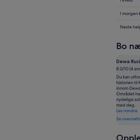
Sjekk
I kveld
prisene
i
Sjekk
I morgen 
Tuban
prisene
for
i
Sjekk
Neste hel
i
Tuban
prisene
kveld,
for
i
Bo næ
8.
i
Tuban
aug.
morgen
for
-
kveld,
neste
Dewa Ruci
9.
9.
helg,
8.0/10 (4 an
aug.
aug.
14.
Du kan utfo
-
aug.
historien til
10.
-
innom Dewa 
aug.
16.
Området har
aug.
nydelige so
med deg.
Les mindre
Se overnatt
Opple