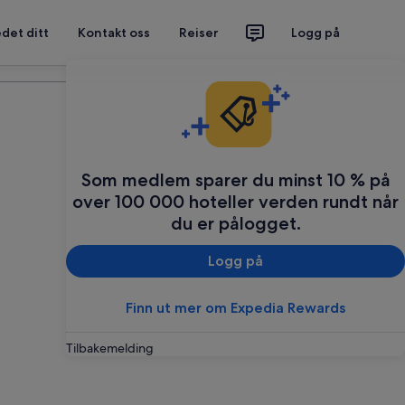
det ditt
Kontakt oss
Reiser
Logg på
Planlegg reisen din
Som medlem sparer du minst 10 % på
over 100 000 hoteller verden rundt når
du er pålogget.
Logg på
Finn ut mer om Expedia Rewards
Tilbakemelding