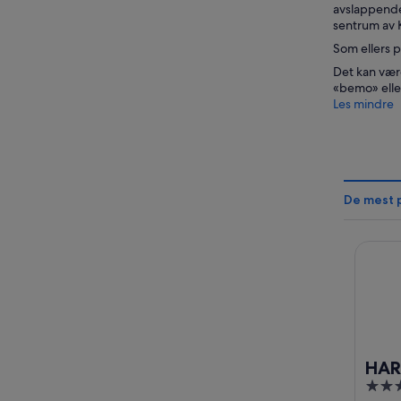
avslappende 
sentrum av K
Som ellers 
Det kan være
«bemo» eller
Les mindre
De mest 
HARRIS
HAR
4
Bali