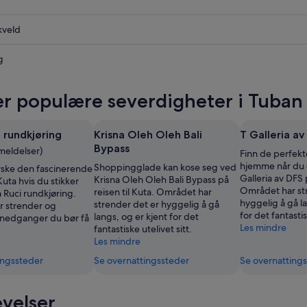
kveld
g
r populære severdigheter i Tuban
 rundkjøring
Krisna Oleh Oleh Bali
T Galleria av
Bypass
meldelser)
Finn de perfekt
hjemme når du 
Shoppingglade kan kose seg ved
rske den fascinerende
Galleria av DFS 
Krisna Oleh Oleh Bali Bypass på
 Kuta hvis du stikker
Området har st
reisen til Kuta. Området har
Ruci rundkjøring.
hyggelig å gå la
strender det er hyggelig å gå
 strender og
for det fantastis
langs, og er kjent for det
lnedganger du bør få
Les mindre
fantastiske utelivet sitt.
Les mindre
ingssteder
Se overnattingssteder
Se overnatting
velser