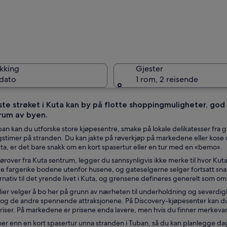
Tuban
kking
Gjester
 dato
1 rom, 2 reisende
gste strøket i Kuta kan by på flotte shoppingmuligheter, go
trum av byen.
Tuban
uban kan du utforske store kjøpesentre, smake på lokale delikatesser fra ga
stimer på stranden. Du kan jakte på røverkjøp på markedene eller kose d
Kuta, er det bare snakk om en kort spasertur eller en tur med en «bemo».
ørover fra Kuta sentrum, legger du sannsynligvis ikke merke til hvor Kut
de fargerike bodene utenfor husene, og gateselgerne selger fortsatt snac
ernativ til det yrende livet i Kuta, og grensene defineres generelt som om
ier velger å bo her på grunn av nærheten til underholdning og severd
 og de andre spennende attraksjonene. På Discovery-kjøpesenter kan du j
riser. På markedene er prisene enda lavere, men hvis du finner merkevare
 mer enn en kort spasertur unna stranden i Tuban, så du kan planlegge 