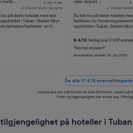
er
out
i Sartika
Jalan Airport
8. sep.–9. sep.
8.
- Bali
Ngurah Rai, No.
325 kr
of
inkludert skatter og avgifter
inkludert skatter
 Tuban
7 Kuta Tuban
per
5
 bo på dette hotellet med spa
Du kan bo på dette hotellet me
Bali
natt
oppholdet i Tuban. Stedet tilbyr
fasiliteter for forretningsreisen
de tjenester/fasiliteter: wi-fi
fra
oppholdet i Tuban. Stedet tilbyr
dert), parkering (inkludert) og spa
følgende tjenester/fasiliteter: wi
8.
.
(inkludert), ...
sep.
8,4
/
10
Veldig bra! (1 007 anmel
til
t
"No hot shower!"
9.
9
Anmeldelse skrevet 30. juli 2026
sep.
Se alle 17 478 overnattingsste
Laveste pris per natt funnet de siste 24 timene, basert på e
Priser og tilgjengelighet kan endre seg. Ytterlig
 tilgjengelighet på hoteller i Tuban