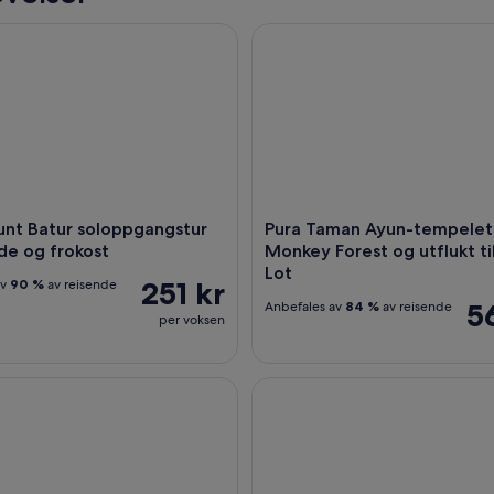
nt Batur soloppgangstur med guide og frokost
Pura Taman Ayun-tempelet, Mon
unt Batur soloppgangstur
Pura Taman Ayun-tempelet
de og frokost
Monkey Forest og utflukt ti
Lot
251 kr
av
90 %
av reisende
5
Anbefales av
84 %
av reisende
per voksen
 tur i din valgte rute med en privat sjåfør og gratis WiFi
Seminyak: Balinesisk matlagin