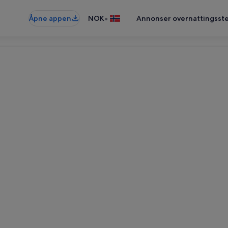
•
Åpne appen
NOK
Annonser overnattingsste