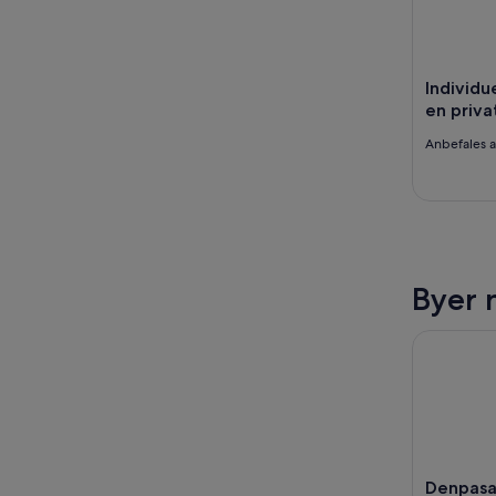
Individu
en privat
Anbefales 
Byer 
Denpasa