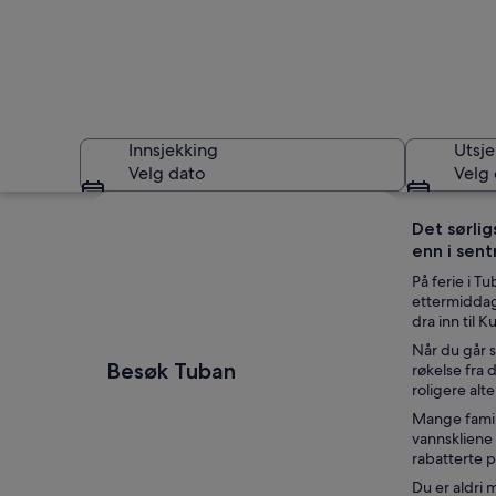
Innsjekking
Utsje
Velg dato
Velg
Se på kartet
Det sørli
enn i sen
På ferie i T
ettermiddag
dra inn til 
Når du går s
Tuban
Besøk Tuban
røkelse fra 
roligere alt
Mange famil
vannskliene
rabatterte p
Du er aldri