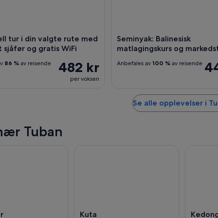
ell tur i din valgte rute med
Seminyak: Balinesisk
 sjåfør og gratis WiFi
matlagingskurs og markeds
482 kr
4
av
86 %
av reisende
Anbefales av
100 %
av reisende
per voksen
Se alle opplevelser i T
nær Tuban
r
Kuta
Kedon