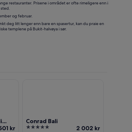
ge restauranter. Prisene i området er ofte rimeligere enn i
 sted.
sember og februar.
tenkt deg litt lenger enn bare en spasertur, kan du praie en
riske templene på Bukit-halvøya i sør.
 Rai Airport
Conrad Bali
i
Conrad Bali
Prisen
5
Prisen
501 kr
2 002 kr