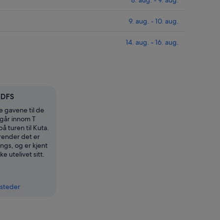
8. aug. - 9. aug.
9. aug. - 10. aug.
14. aug. - 16. aug.
 DFS
e gavene til de
går innom T
på turen til Kuta.
render det er
ngs, og er kjent
ke utelivet sitt.
ssteder