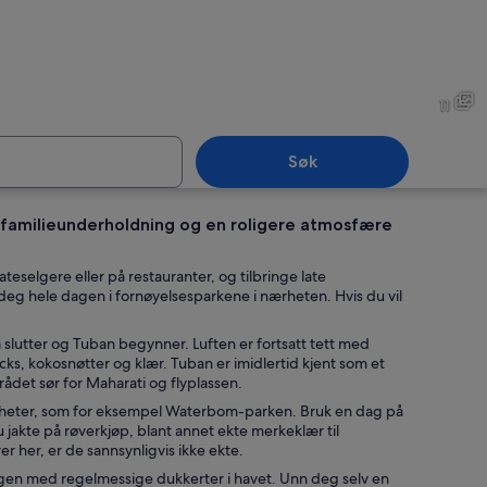
Tuban
11
Søk
d familieunderholdning og en roligere atmosfære
Tuban
teselgere eller på restauranter, og tilbringe late
eg hele dagen i fornøyelsesparkene i nærheten. Hvis du vil
a slutter og Tuban begynner. Luften er fortsatt tett med
ks, kokosnøtter og klær. Tuban er imidlertid kjent som et
rådet sør for Maharati og flyplassen.
igheter, som for eksempel Waterbom-parken. Bruk en dag på
akte på røverkjøp, blant annet ekte merkeklær til
r her, er de sannsynligvis ikke ekte.
dagen med regelmessige dukkerter i havet. Unn deg selv en