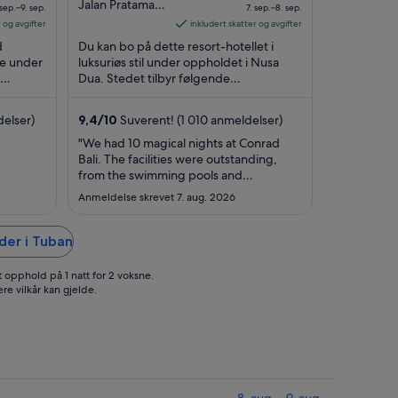
er
out
er
Jalan Pratama
 sep.–9. sep.
7. sep.–8. sep.
168 Nusa Dua
501 kr
of
2 002 kr
 og avgifter
inkludert skatter og avgifter
Bali
per
5
per
d
Du kan bo på dette resort-hotellet i
natt
natt
de under
luksuriøs stil under oppholdet i Nusa
fra
Dua. Stedet tilbyr følgende
fra
-fi
tjenester/fasiliteter: parkering
8.
7.
(inkludert), 4 utendørsbassenger ...
sep.
sep.
delser)
9,4
/
10
Suverent! (1 010 anmeldelser)
il
til
"We had 10 magical nights at Conrad
.
8.
Bali. The facilities were outstanding,
sep.
sep.
from the swimming pools and
sunbathing areas to the bars and
Anmeldelse skrevet 7. aug. 2026
restaurants, the quality of the food, the
fitness center, and the amazing staff
who were always ready to help
der i Tuban
whenever needed. The surroundings
were beautiful, and ..."
t opphold på 1 natt for 2 voksne.
ere vilkår kan gjelde.