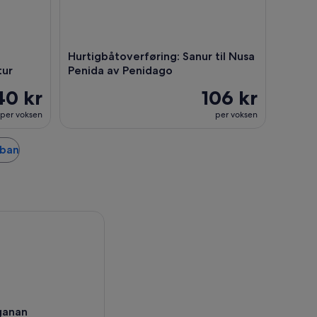
Hurtigbåtoverføring: Sanur til Nusa
tur
Penida av Penidago
40 kr
106 kr
per voksen
per voksen
uban
ganan