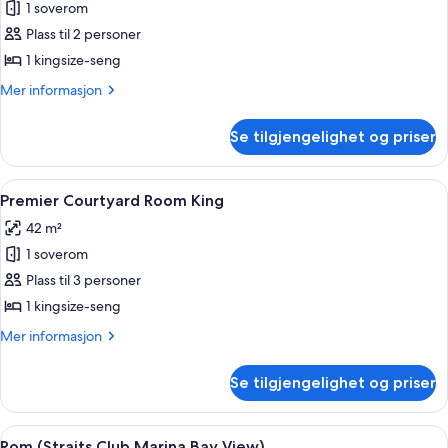
Loftsrom,
1 soverom
1
Plass til 2 personer
kingsize-
1 kingsize-seng
seng
Mer
Mer informasjon
(Loft
informasjon
Suite)
om
Se tilgjengelighet og priser
Loftsrom,
1
kingsize-
Åpne
Sengetøy av topp kvalitet, minibar, s
6
seng
Premier Courtyard Room King
alle
(Loft
42 m²
Suite)
bildene
1 soverom
av
Premier
Plass til 3 personer
Courtyard
1 kingsize-seng
Room
Mer
Mer informasjon
King
informasjon
om
Se tilgjengelighet og priser
Premier
Courtyard
Room
Åpne
Rom (Straits Club Marina Bay View) | 
9
King
Rom (Straits Club Marina Bay View)