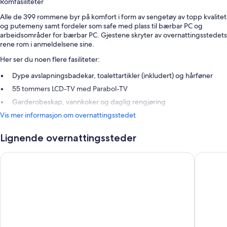
Romfasiliteter
Alle de 399 rommene byr på komfort i form av sengetøy av topp kvalitet
og putemeny samt fordeler som safe med plass til bærbar PC og
arbeidsområder for bærbar PC. Gjestene skryter av overnattingsstedets
rene rom i anmeldelsene sine.
Her ser du noen flere fasiliteter:
Dype avslapningsbadekar, toalettartikler (inkludert) og hårføner
55 tommers LCD-TV med Parabol-TV
Garderobeskap, vannkoker og daglig rengjøring
Vis mer informasjon om overnattingsstedet
Lignende overnattingssteder
Pan Pacific Singapore
PARKROY