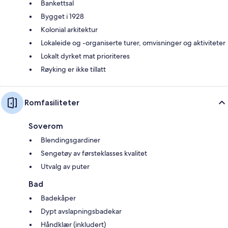
Bankettsal
Bygget i 1928
Kolonial arkitektur
Lokaleide og -organiserte turer, omvisninger og aktiviteter
Lokalt dyrket mat prioriteres
Røyking er ikke tillatt
Romfasiliteter
Soverom
Blendingsgardiner
Sengetøy av førsteklasses kvalitet
Utvalg av puter
Bad
Badekåper
Dypt avslapningsbadekar
Håndklær (inkludert)