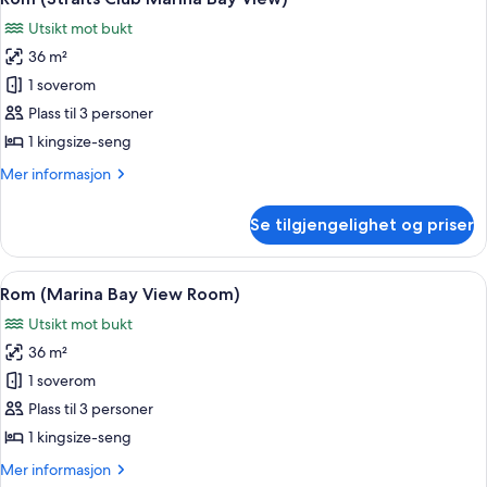
alle
Utsikt mot bukt
bildene
36 m²
av
Rom
1 soverom
(Straits
Plass til 3 personer
Club
1 kingsize-seng
Marina
Mer
Mer informasjon
Bay
informasjon
View)
om
Se tilgjengelighet og priser
Rom
(Straits
Club
Åpne
Sengetøy av topp kvalitet, minibar, s
6
Marina
Rom (Marina Bay View Room)
alle
Bay
Utsikt mot bukt
View)
bildene
36 m²
av
Rom
1 soverom
(Marina
Plass til 3 personer
Bay
1 kingsize-seng
View
Mer
Mer informasjon
Room)