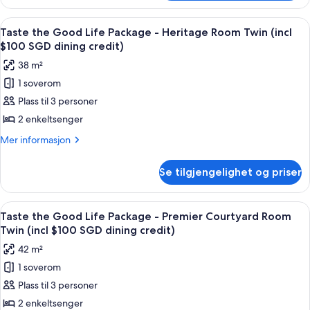
Room
Twin
Åpne
Sengetøy av topp kvalitet, minibar, s
9
Taste the Good Life Package - Heritage Room Twin (incl
alle
$100 SGD dining credit)
bildene
38 m²
av
1 soverom
Taste
Plass til 3 personer
the
Good
2 enkeltsenger
Life
Mer
Mer informasjon
Package
informasjon
om
-
Se tilgjengelighet og priser
Taste
Heritage
the
Room
Good
Åpne
Sengetøy av topp kvalitet, minibar, s
7
Twin
Life
Taste the Good Life Package - Premier Courtyard Room
alle
Package
(incl
Twin (incl $100 SGD dining credit)
-
bildene
$100
42 m²
Heritage
av
SGD
Room
1 soverom
Taste
Twin
dining
Plass til 3 personer
the
(incl
credit)
$100
Good
2 enkeltsenger