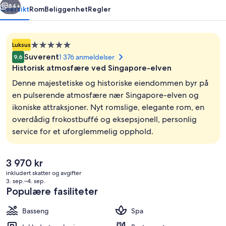
84+
Oversikt
Rom
Beliggenhet
Regler
Overnattingssted
Luksus
med
Suverent
1 376 anmeldelser
9,6
5.0
Historisk atmosfære ved Singapore-elven
stjerner
Denne majestetiske og historiske eiendommen byr på
en pulserende atmosfære nær Singapore-elven og
ikoniske attraksjoner. Nyt romslige, elegante rom, en
Trapp
overdådig frokostbuffé og eksepsjonell, personlig
service for et uforglemmelig opphold.
Den
3 970 kr
nåværende
inkludert skatter og avgifter
prisen
3. sep.–4. sep.
er
Populære fasiliteter
3 970 kr
Basseng
Spa