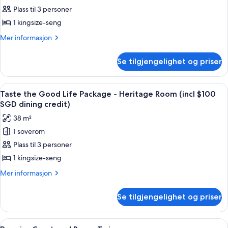
Plass til 3 personer
the
Good
1 kingsize-seng
Life
Mer
Mer informasjon
Package
informasjon
om
-
Se tilgjengelighet og priser
Taste
Premier
the
Courtyard
Good
Åpne
Sengetøy av topp kvalitet, minibar, s
6
Room
Life
Taste the Good Life Package - Heritage Room (incl $100
alle
Package
(incl
SGD dining credit)
-
bildene
$100
38 m²
Premier
av
SGD
Courtyard
1 soverom
Taste
Room
dining
Plass til 3 personer
the
(incl
credit)
$100
Good
1 kingsize-seng
SGD
Life
Mer
Mer informasjon
dining
Package
informasjon
credit)
om
-
Se tilgjengelighet og priser
Taste
Heritage
the
Room
Good
Åpne
Sengetøy av topp kvalitet, minibar, s
6
Life