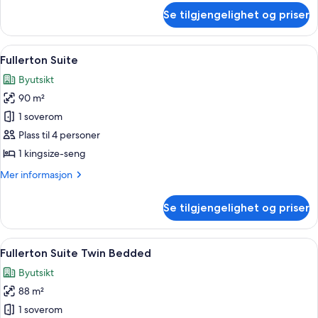
Marina
om
Se tilgjengelighet og priser
Taste
Bay
the
View
Good
Åpne
Fullerton Suite | Oppholdsområde | 
Room
12
Life
Fullerton Suite
alle
Package
(incl
Byutsikt
-
bildene
$100
Marina
90 m²
av
SGD
Bay
Fullerton
1 soverom
dining
View
Suite
Room
Plass til 4 personer
credit)
(incl
1 kingsize-seng
$100
SGD
Mer
Mer informasjon
dining
informasjon
credit)
om
Se tilgjengelighet og priser
Fullerton
Suite
Åpne
Fullerton Suite Twin Bedded | Sengetø
10
Fullerton Suite Twin Bedded
alle
Byutsikt
bildene
88 m²
av
Fullerton
1 soverom