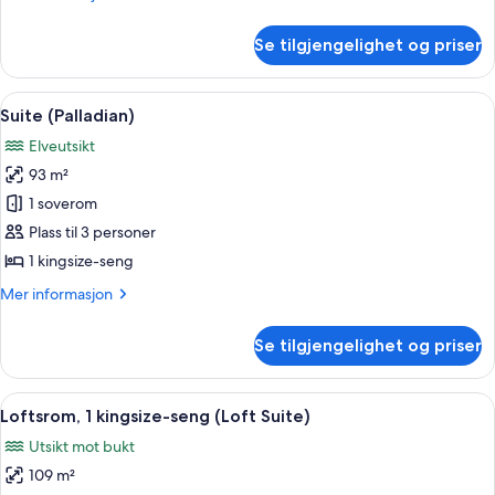
informasjon
om
Se tilgjengelighet og priser
Premier
Collyer
Suite
Åpne
Suite (Palladian) | Sengetøy av topp k
11
Suite (Palladian)
alle
Elveutsikt
bildene
93 m²
av
Suite
1 soverom
(Palladian)
Plass til 3 personer
1 kingsize-seng
Mer
Mer informasjon
informasjon
om
Se tilgjengelighet og priser
Suite
(Palladian)
Åpne
Loftsrom, 1 kingsize-seng (Loft Suite) 
17
Loftsrom, 1 kingsize-seng (Loft Suite)
alle
Utsikt mot bukt
bildene
109 m²
av