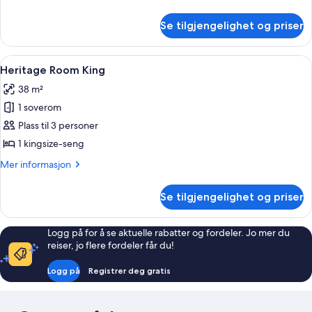
informasjon
om
Se tilgjengelighet og priser
Rom
(Quay)
Åpne
Sengetøy av topp kvalitet, minibar, s
8
Heritage Room King
alle
38 m²
bildene
1 soverom
av
Heritage
Plass til 3 personer
Room
1 kingsize-seng
King
Mer
Mer informasjon
informasjon
om
Se tilgjengelighet og priser
Heritage
Room
King
Logg på for å se aktuelle rabatter og fordeler. Jo mer du
reiser, jo flere fordeler får du!
Logg på
Registrer deg gratis