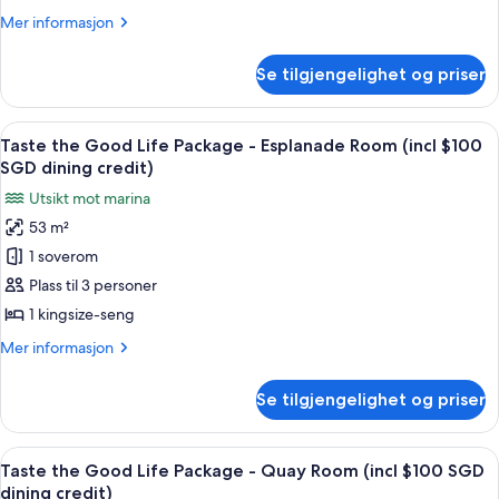
SGD
Life
Mer
Mer informasjon
dining
Package
informasjon
credit)
om
-
Se tilgjengelighet og priser
Taste
Premier
the
Courtyard
Good
Åpne
Sengetøy av topp kvalitet, minibar, s
8
Room
Life
Taste the Good Life Package - Esplanade Room (incl $100
alle
Package
Twin
SGD dining credit)
-
bildene
(incl
Utsikt mot marina
Premier
av
$100
Courtyard
53 m²
Taste
Room
SGD
1 soverom
the
Twin
dining
(incl
Good
Plass til 3 personer
credit)
$100
Life
1 kingsize-seng
SGD
Package
dining
Mer
Mer informasjon
-
credit)
informasjon
Esplanade
om
Se tilgjengelighet og priser
Taste
Room
the
(incl
Good
Åpne
Sengetøy av topp kvalitet, minibar, s
$100
7
Life
Taste the Good Life Package - Quay Room (incl $100 SGD
alle
Package
SGD
dining credit)