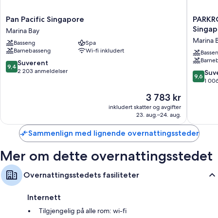
Pan
PARKRO
Pan Pacific Singapore
PARKR
Pacific
COLLEC
Singap
Marina Bay
Singapore
Marina
Marina 
Basseng
Spa
Marina
Bay,
Barnebasseng
Wi-fi inkludert
Bay
Singapo
Basse
Barne
Marina
9.4
Suverent
9,4
Bay
av
2 203 anmeldelser
9.6
Suv
9,6
10,
av
1 00
Suverent,
10,
Prisen
3 783 kr
2 203
Suveren
er
anmeldelser
1 006
inkludert skatter og avgifter
3 783 kr
23. aug.–24. aug.
anmelde
Sammenlign med lignende overnattingssteder
Mer om dette overnattingsstedet
Overnattingsstedets fasiliteter
Internett
Tilgjengelig på alle rom: wi-fi