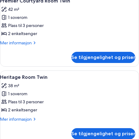
(incl
Premier Courtyard Room Twin
alle
Package
$100
42 m²
-
bildene
SGD
Heritage
1 soverom
av
dining
Room
Premier
Plass til 3 personer
(incl
credit)
Courtyard
$100
2 enkeltsenger
SGD
Room
Mer
Mer informasjon
dining
Twin
informasjon
credit)
om
Se tilgjengelighet og priser
Premier
Courtyard
Room
Åpne
Utsikt fra rommet
8
Twin
Heritage Room Twin
alle
38 m²
bildene
1 soverom
av
Heritage
Plass til 3 personer
Room
2 enkeltsenger
Twin
Mer
Mer informasjon
informasjon
om
Se tilgjengelighet og priser
Heritage