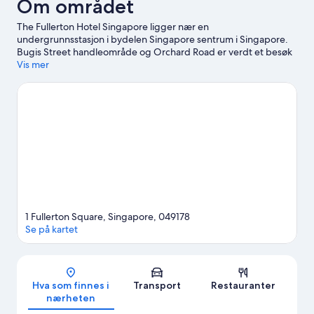
Om området
The Fullerton Hotel Singapore ligger nær en
undergrunnsstasjon i bydelen Singapore sentrum i Singapore.
Bugis Street handleområde og Orchard Road er verdt et besøk
hvis shopping står på planen, men hvis du heller vil få med deg
Vis mer
noen av områdets populære attraksjoner, kan du ta turen til
Gardens by the Bay og Universal Studios Singapore™. Du kan se
om Marina Bay Street Circuit har noe spennende på plakaten,
og hvis du har tid, bør du få med deg den populære
attraksjonen Singapore Zoo. Sett av tid til aktivitetene i
området, blant annet golf. Gjestene liker beliggenheten til
dette hotellet samt severdighetene i området.
Se vår reiseguide
til Singapore
1 Fullerton Square, Singapore, 049178
Se på kartet
Kart
Hva som finnes i
Transport
Restauranter
nærheten