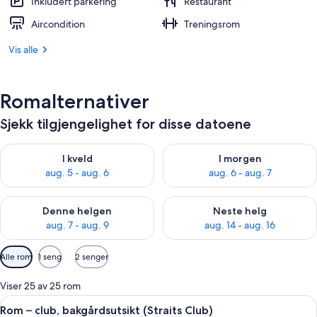
Inkludert parkering
Restaurant
Aircondition
Treningsrom
Vis alle
Romalternativer
Sjekk tilgjengelighet for disse datoene
Sjekk tilgjengelighet for i kveld, aug. 5 - aug. 6
Sjekk tilgjengelighet for i mor
I kveld
I morgen
aug. 5 - aug. 6
aug. 6 - aug. 7
Sjekk tilgjengelighet for denne helgen, aug. 7 - aug. 9
Sjekk tilgjengelighet for neste 
Denne helgen
Neste helg
aug. 7 - aug. 9
aug. 14 - aug. 16
Tilgjengelige
Alle rom
1 seng
2 senger
filtre
for
Viser 25 av 25 rom
rom
Åpne
Rom – club, bakgårdsutsikt (Straits Cl
9
Rom – club, bakgårdsutsikt (Straits Club)