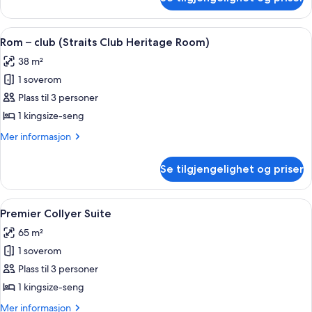
Rom
(Straits
Club
Åpne
Rom – club (Straits Club Heritage Roo
9
Quay)
Rom – club (Straits Club Heritage Room)
alle
38 m²
bildene
1 soverom
av
Rom
Plass til 3 personer
–
1 kingsize-seng
club
Mer
Mer informasjon
(Straits
informasjon
Club
om
Se tilgjengelighet og priser
Rom
Heritage
–
Room)
club
Åpne
Premier Collyer Suite | Sengetøy av to
12
(Straits
Premier Collyer Suite
alle
Club
65 m²
Heritage
bildene
Room)
1 soverom
av
Premier
Plass til 3 personer
Collyer
1 kingsize-seng
Suite
Mer
Mer informasjon