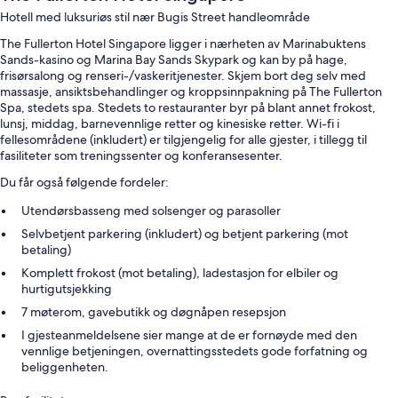
Hotell med luksuriøs stil nær Bugis Street handleområde
The Fullerton Hotel Singapore ligger i nærheten av Marinabuktens
Sands-kasino og Marina Bay Sands Skypark og kan by på hage,
frisørsalong og renseri-/vaskeritjenester. Skjem bort deg selv med
massasje, ansiktsbehandlinger og kroppsinnpakning på The Fullerton
Spa, stedets spa. Stedets to restauranter byr på blant annet frokost,
lunsj, middag, barnevennlige retter og kinesiske retter. Wi-fi i
fellesområdene (inkludert) er tilgjengelig for alle gjester, i tillegg til
fasiliteter som treningssenter og konferansesenter.
Du får også følgende fordeler:
Utendørsbasseng med solsenger og parasoller
Selvbetjent parkering (inkludert) og betjent parkering (mot
betaling)
Komplett frokost (mot betaling), ladestasjon for elbiler og
hurtigutsjekking
7 møterom, gavebutikk og døgnåpen resepsjon
I gjesteanmeldelsene sier mange at de er fornøyde med den
vennlige betjeningen, overnattingsstedets gode forfatning og
beliggenheten.