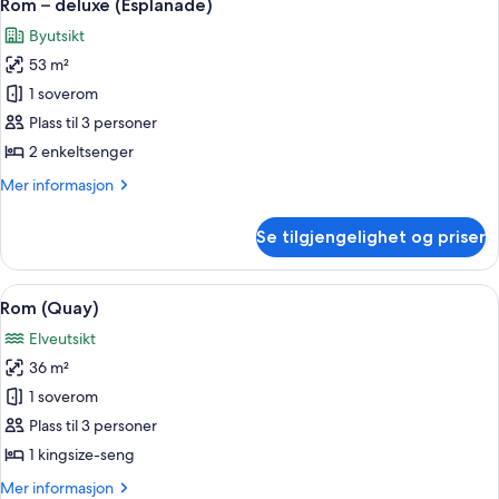
6
Rom – deluxe (Esplanade)
alle
Byutsikt
bildene
53 m²
av
Rom
1 soverom
–
Plass til 3 personer
deluxe
2 enkeltsenger
(Esplanade)
Mer
Mer informasjon
informasjon
om
Se tilgjengelighet og priser
Rom
–
deluxe
Åpne
Sengetøy av topp kvalitet, minibar, s
7
(Esplanade)
Rom (Quay)
alle
Elveutsikt
bildene
36 m²
av
Rom
1 soverom
(Quay)
Plass til 3 personer
1 kingsize-seng
Mer
Mer informasjon