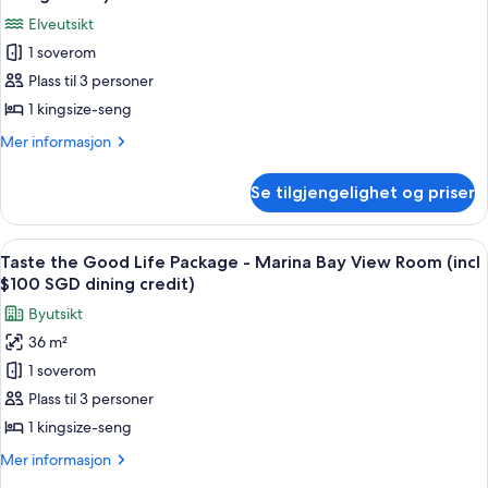
-
bildene
dining
Elveutsikt
Esplanade
av
credit)
Room
1 soverom
Taste
(incl
Plass til 3 personer
the
$100
SGD
Good
1 kingsize-seng
dining
Life
Mer
Mer informasjon
credit)
Package
informasjon
om
-
Se tilgjengelighet og priser
Taste
Quay
the
Room
Good
Åpne
Sengetøy av topp kvalitet, minibar, s
8
(incl
Life
Taste the Good Life Package - Marina Bay View Room (incl
alle
Package
$100
$100 SGD dining credit)
-
bildene
SGD
Byutsikt
Quay
av
dining
Room
36 m²
Taste
(incl
credit)
1 soverom
the
$100
SGD
Good
Plass til 3 personer
dining
Life
1 kingsize-seng
credit)
Package
Mer
Mer informasjon
-
informasjon