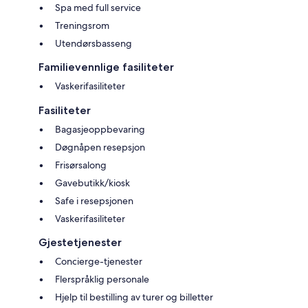
Spa med full service
Treningsrom
Utendørsbasseng
Familievennlige fasiliteter
Vaskerifasiliteter
Fasiliteter
Bagasjeoppbevaring
Døgnåpen resepsjon
Frisørsalong
Gavebutikk/kiosk
Safe i resepsjonen
Vaskerifasiliteter
Gjestetjenester
Concierge-tjenester
Flerspråklig personale
Hjelp til bestilling av turer og billetter