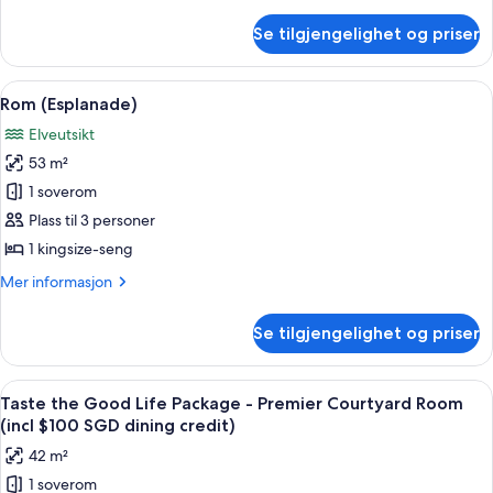
informasjon
om
Se tilgjengelighet og priser
Rom
(Marina
Bay
Åpne
Sengetøy av topp kvalitet, minibar, s
6
View
Rom (Esplanade)
alle
Room)
Elveutsikt
bildene
53 m²
av
Rom
1 soverom
(Esplanade)
Plass til 3 personer
1 kingsize-seng
Mer
Mer informasjon
informasjon
om
Se tilgjengelighet og priser
Rom
(Esplanade)
Åpne
Sengetøy av topp kvalitet, minibar, s
6
Taste the Good Life Package - Premier Courtyard Room
alle
(incl $100 SGD dining credit)
bildene
42 m²
av
1 soverom
Taste