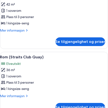
alle
42 m²
bildene
1 soverom
av
Rom
Plass til 3 personer
–
1 kingsize-seng
club,
Mer
Mer informasjon
bakgårdsutsikt
informasjon
(Straits
om
Se tilgjengelighet og priser
Rom
Club)
–
club,
Åpne
Rom (Straits Club Quay) | Sengetøy av
10
bakgårdsutsikt
Rom (Straits Club Quay)
alle
(Straits
Elveutsikt
Club)
bildene
36 m²
av
Rom
1 soverom
(Straits
Plass til 3 personer
Club
1 kingsize-seng
Quay)
Mer
Mer informasjon
informasjon
om
Se tilgjengelighet og priser