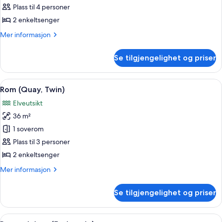
Suite
Plass til 4 personer
Twin
2 enkeltsenger
Bedded
Mer
Mer informasjon
informasjon
om
Se tilgjengelighet og priser
Fullerton
Suite
Twin
Åpne
Rom (Quay, Twin) | Sengetøy av topp k
6
Bedded
Rom (Quay, Twin)
alle
Elveutsikt
bildene
36 m²
av
Rom
1 soverom
(Quay,
Plass til 3 personer
Twin)
2 enkeltsenger
Mer
Mer informasjon
informasjon
om
Se tilgjengelighet og priser
Rom
(Quay,
Twin)
Åpne
Rom – deluxe (Esplanade) | Sengetøy a