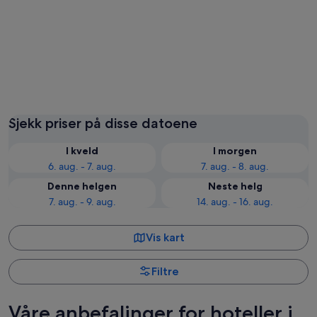
Singapore
Sjekk priser på disse datoene
I kveld
I morgen
6. aug. - 7. aug.
7. aug. - 8. aug.
Denne helgen
Neste helg
7. aug. - 9. aug.
14. aug. - 16. aug.
Vis kart
Filtre
Våre anbefalinger for hoteller i