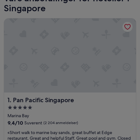
Singapore
Pan Pacific Singapore
Pan Pacific Singapore
1. Pan Pacific Singapore
Overnattingssted
med
Marina Bay
5.0
9.4
9,4/10
Suverent
(2 204 anmeldelser)
stjerner
av
«
«Short walk to marine bay sands, great buffet at Edge
10,
S
restaurant, Great and helpful Staff, Great pool and gym. Closed
Suverent,