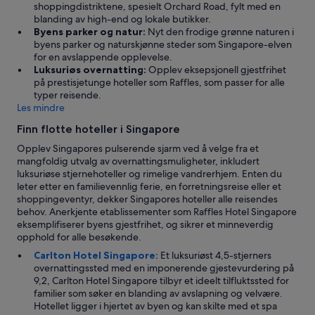
shoppingdistriktene, spesielt Orchard Road, fylt med en
blanding av high-end og lokale butikker.
Byens parker og natur:
Nyt den frodige grønne naturen i
byens parker og naturskjønne steder som Singapore-elven
for en avslappende opplevelse.
Luksuriøs overnatting:
Opplev eksepsjonell gjestfrihet
på prestisjetunge hoteller som Raffles, som passer for alle
typer reisende.
Les mindre
Finn flotte hoteller i Singapore
Opplev Singapores pulserende sjarm ved å velge fra et
mangfoldig utvalg av overnattingsmuligheter, inkludert
luksuriøse stjernehoteller og rimelige vandrerhjem. Enten du
leter etter en familievennlig ferie, en forretningsreise eller et
shoppingeventyr, dekker Singapores hoteller alle reisendes
behov. Anerkjente etablissementer som Raffles Hotel Singapore
eksemplifiserer byens gjestfrihet, og sikrer et minneverdig
opphold for alle besøkende.
Carlton Hotel Singapore:
Et luksuriøst 4,5-stjerners
overnattingssted med en imponerende gjestevurdering på
9,2, Carlton Hotel Singapore tilbyr et ideelt tilfluktssted for
familier som søker en blanding av avslapning og velvære.
Hotellet ligger i hjertet av byen og kan skilte med et spa