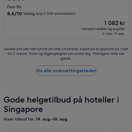
med
Pasir Ris
3.5
8.4
8,4/10
Veldig bra
(1 008 anmeldelser)
stjerner
av
Prisen
1 082 kr
10,
er
Veldig
inkludert skatter og avgifter
1 082 kr
6. sep.–7. sep.
bra,
(1 008
anmeldelser)
Laveste
Laveste pris per natt funnet de siste 24 timene, basert på et opphold på 1 natt
for 2 voksne. Priser og tilgjengelighet kan endre seg. Ytterligere vilkår kan
pris
gjelde.
per
natt
funnet
Vis alle overnattingssteder
de
siste
24
timene,
basert
Gode helgetilbud på hoteller i
på
Singapore
et
opphold
på
Viser tilbud for:
14. aug.–16. aug.
1
natt
Mandarin Oriental, Singapore
Republic o