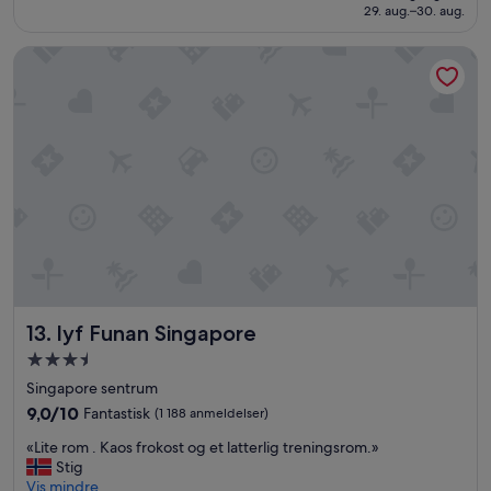
2 634 kr
29. aug.–30. aug.
s
e
lyf Funan Singapore
r
v
i
c
e
,
h
y
g
g
e
l
i
g
lyf Funan Singapore
13. lyf Funan Singapore
o
g
Overnattingssted
s
med
Singapore sentrum
e
3.5
r
9.0
9,0/10
Fantastisk
(1 188 anmeldelser)
stjerner
v
av
«
«Lite rom . Kaos frokost og et latterlig treningsrom.»
i
10,
L
Stig
c
Fantastisk,
i
Vis mindre
e
(1 188