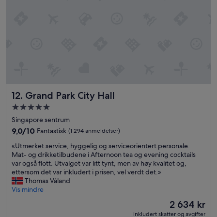
f
b
r
a
o
d
n
e
t
t
»
.
»
Grand Park City Hall
12. Grand Park City Hall
Overnattingssted
med
Singapore sentrum
5.0
9.0
9,0/10
Fantastisk
(1 294 anmeldelser)
stjerner
av
«
«Utmerket service, hyggelig og serviceorientert personale.
10,
U
Mat- og drikketilbudene i Afternoon tea og evening cocktails
Fantastisk,
t
var også flott. Utvalget var litt tynt, men av høy kvalitet og,
(1 294
m
ettersom det var inkludert i prisen, vel verdt det.»
anmeldelser)
e
Thomas Våland
r
Vis mindre
k
Prisen
2 634 kr
e
er
inkludert skatter og avgifter
t