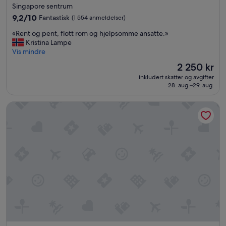
med
Singapore sentrum
g
4.5
r
9.2
9,2/10
Fantastisk
(1 554 anmeldelser)
stjerner
e
av
«
«Rent og pent, flott rom og hjelpsomme ansatte.»
a
10,
R
Kristina Lampe
t
Fantastisk,
e
Vis mindre
b
(1 554
n
u
anmeldelser)
Prisen
2 250 kr
t
f
er
inkludert skatter og avgifter
o
f
2 250 kr
28. aug.–29. aug.
g
e
p
t
Carlton Hotel Singapore
e
a
n
t
t
E
,
d
f
g
l
e
o
r
t
e
t
s
r
t
o
a
m
u
o
r
g
a