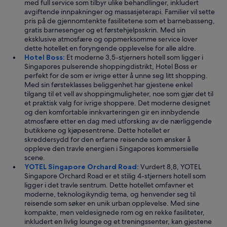
med full service som tilbyr ulike behandlinger, inkludert
avgiftende innpakninger og massasjeterapi. Familier vil sette
pris på de gjennomtenkte fasilitetene som et barnebasseng,
gratis barnesenger og et førstehjelpsskrin. Med sin
eksklusive atmosfære og oppmerksomme service lover
dette hotellet en foryngende opplevelse for alle aldre.
Hotel Boss:
Et moderne 3,5-stjerners hotell som ligger i
Singapores pulserende shoppingdistrikt, Hotel Boss er
perfekt for de som er ivrige etter å unne seg litt shopping.
Med sin førsteklasses beliggenhet har gjestene enkel
tilgang til et vell av shoppingmuligheter, noe som gjør det til
et praktisk valg for ivrige shoppere. Det moderne designet
og den komfortable innkvarteringen gir en innbydende
atmosfære etter en dag med utforsking av de nærliggende
butikkene og kjøpesentrene. Dette hotellet er
skreddersydd for den erfarne reisende som ønsker å
oppleve den travle energien i Singapores kommersielle
scene.
YOTEL Singapore Orchard Road:
Vurdert 8,8, YOTEL
Singapore Orchard Road er et stilig 4-stjerners hotell som
ligger i det travle sentrum. Dette hotellet omfavner et
moderne, teknologikyndig tema, og henvender seg til
reisende som søker en unik urban opplevelse. Med sine
kompakte, men veldesignede rom og en rekke fasiliteter,
inkludert en livlig lounge og et treningssenter, kan gjestene