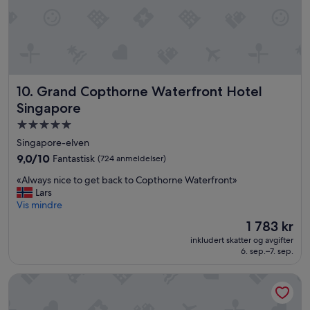
v
e
l
d
i
g
l
Grand Copthorne Waterfront Hotel Singapore
10. Grand Copthorne Waterfront Hotel
i
Singapore
t
e
Overnattingssted
,
med
Singapore-elven
m
5.0
e
9.0
9,0/10
Fantastisk
(724 anmeldelser)
stjerner
n
av
«
«Always nice to get back to Copthorne Waterfront»
p
10,
A
Lars
r
Fantastisk,
l
Vis mindre
a
(724
w
k
anmeldelser)
Prisen
1 783 kr
a
t
er
inkludert skatter og avgifter
y
i
1 783 kr
6. sep.–7. sep.
s
s
n
k
Carlton City Hotel Singapore
i
.
c
V
e
i