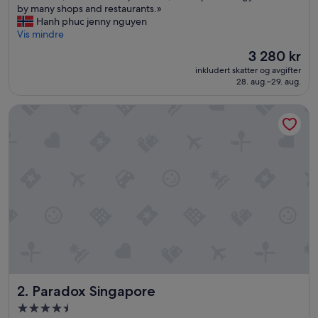
h
by many shops and restaurants.»
(2 204
o
Hanh phuc jenny nguyen
anmeldelser)
r
Vis mindre
t
Prisen
3 280 kr
w
er
inkludert skatter og avgifter
a
3 280 kr
28. aug.–29. aug.
l
k
Paradox Singapore
t
o
m
a
r
i
n
e
b
a
y
s
a
n
Paradox Singapore
2. Paradox Singapore
d
s
Overnattingssted
,