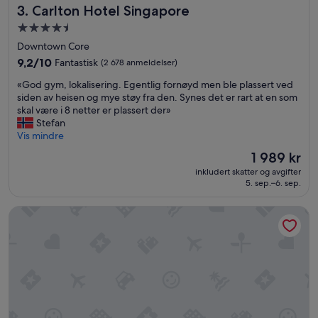
Carlton Hotel Singapore
3. Carlton Hotel Singapore
h
n
j
t
Overnattingssted
e
,
med
Downtown Core
l
G
4.5
p
9.2
r
9,2/10
Fantastisk
(2 678 anmeldelser)
stjerner
s
av
e
«
«God gym, lokalisering. Egentlig fornøyd men ble plassert ved
o
10,
a
G
siden av heisen og mye støy fra den. Synes det er rart at en som
m
Fantastisk,
t
o
skal være i 8 netter er plassert der»
m
(2 678
a
d
Stefan
e
anmeldelser)
n
g
Vis mindre
a
d
y
n
h
Prisen
1 989 kr
m
s
e
er
inkludert skatter og avgifter
,
a
l
1 989 kr
5. sep.–6. sep.
l
t
p
o
t
f
Hotel Boss
k
e
u
a
.
l
l
»
S
i
t
s
a
e
f
r
f
i
,
n
G