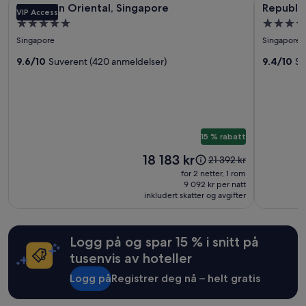
Bildegalleri
Bildegall
for
Mandarin Oriental, Singapore
Republic
VIP Access
for
for
2
Overnattingssted
Overnatt
voksne.
Mandarin
Republic
med
med
Priser
Singapore
Singapore
Oriental,
of
5.0
4.5
og
Singapore
9.6/10
Suverent (420 anmeldelser)
Singapo
9.4/10
Su
tilgjengelighet
stjerner
stjerner
Yacht
kan
endre
Club
seg.
Ytterligere
vilkår
15 % rabatt
kan
gjelde.
Prisen
18 183 kr
Prisen
21 392 kr
er
var
for 2 netter, 1 rom
18 183 kr
21 392 kr.
9 092 kr per natt
inkludert skatter og avgifter
Se
mer
informasjon
om
Logg på og spar 15 % i snitt på
standardpris.
tusenvis av hoteller
Logg på
Registrer deg nå – helt gratis