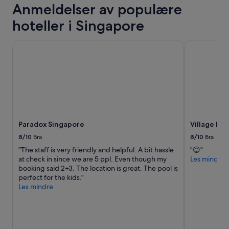
Anmeldelser av populære
hoteller i Singapore
Paradox Singapore
Village Hote
Paradox Singapore
Village Hot
8/10
Bra
8/10
Bra
"The staff is very friendly and helpful. A bit hassle
"😊"
at check in since we are 5 ppl. Even though my
Les mindre
booking said 2+3. The location is great. The pool is
perfect for the kids."
Les mindre