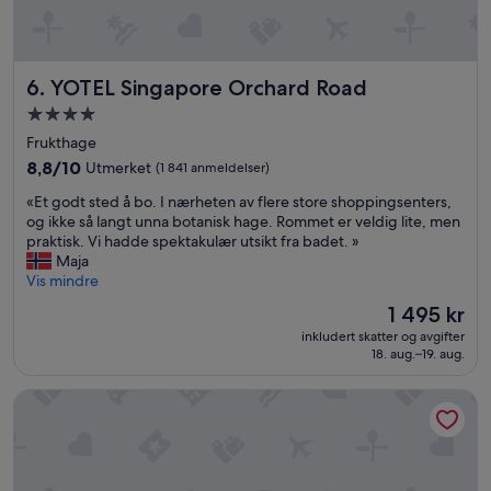
y
e
s
t
YOTEL Singapore Orchard Road
6. YOTEL Singapore Orchard Road
ø
Overnattingssted
y
f
med
Frukthage
r
4.0
8.8
8,8/10
Utmerket
(1 841 anmeldelser)
a
stjerner
av
d
«
«Et godt sted å bo. I nærheten av flere store shoppingsenters,
10,
e
E
og ikke så langt unna botanisk hage. Rommet er veldig lite, men
Utmerket,
n
t
praktisk. Vi hadde spektakulær utsikt fra badet. »
(1 841
.
g
Maja
anmeldelser)
S
o
Vis mindre
y
d
Prisen
1 495 kr
n
t
er
e
inkludert skatter og avgifter
s
1 495 kr
s
18. aug.–19. aug.
t
d
e
e
Furama RiverFront
d
t
å
e
b
r
o
r
.