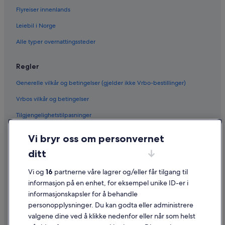
Flyreiser innenlands
Leiebil i Norge
Alle typer overnattingssteder
Regler
Generelle vilkår og betingelser (gjelder ikke Vrbo-bestillinger)
Vrbos vilkår og betingelser
Tilgjengelighetstilpasninger
Personvern
Vi bryr oss om personvernet
Informasjonskapsler
ditt
Generelle vilkår for bruk av nettstedet
Vi og
16
partnerne våre lagrer og/eller får tilgang til
Juridisk informasjon / kontakt oss
informasjon på en enhet, for eksempel unike ID-er i
informasjonskapsler for å behandle
Retningslinjer for innhold og rapportering av innhold
personopplysninger. Du kan godta eller administrere
valgene dine ved å klikke nedenfor eller når som helst
Hjelp