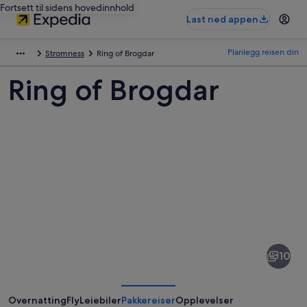
Fortsett til sidens hovedinnhold
Last ned appen
Planlegg reisen din
Stromness
Ring of Brogdar
Ring of Brogdar
Bilder
av
Ring
10
of
Brogdar
Overnatting
Fly
Leiebiler
Pakkereiser
Opplevelser