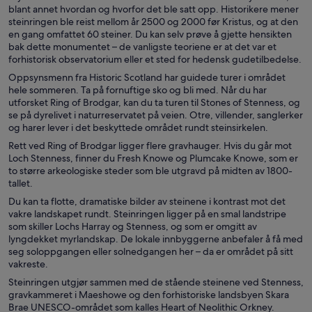
blant annet hvordan og hvorfor det ble satt opp. Historikere mener
steinringen ble reist mellom år 2500 og 2000 før Kristus, og at den
en gang omfattet 60 steiner. Du kan selv prøve å gjette hensikten
bak dette monumentet – de vanligste teoriene er at det var et
forhistorisk observatorium eller et sted for hedensk gudetilbedelse.
Oppsynsmenn fra Historic Scotland har guidede turer i området
hele sommeren. Ta på fornuftige sko og bli med. Når du har
utforsket Ring of Brodgar, kan du ta turen til Stones of Stenness, og
se på dyrelivet i naturreservatet på veien. Otre, villender, sanglerker
og harer lever i det beskyttede området rundt steinsirkelen.
Rett ved Ring of Brodgar ligger flere gravhauger. Hvis du går mot
Loch Stenness, finner du Fresh Knowe og Plumcake Knowe, som er
to større arkeologiske steder som ble utgravd på midten av 1800-
tallet.
Du kan ta flotte, dramatiske bilder av steinene i kontrast mot det
vakre landskapet rundt. Steinringen ligger på en smal landstripe
som skiller Lochs Harray og Stenness, og som er omgitt av
lyngdekket myrlandskap. De lokale innbyggerne anbefaler å få med
seg soloppgangen eller solnedgangen her – da er området på sitt
vakreste.
Steinringen utgjør sammen med de stående steinene ved Stenness,
gravkammeret i Maeshowe og den forhistoriske landsbyen Skara
Brae UNESCO-området som kalles Heart of Neolithic Orkney.