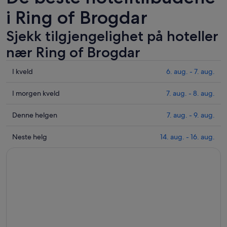
i Ring of Brogdar
Sjekk tilgjengelighet på hoteller
nær Ring of Brogdar
Sjekk
I kveld
6. aug. - 7. aug.
prisene
nær
Sjekk
I morgen kveld
7. aug. - 8. aug.
Ring
prisene
of
nær
Sjekk
Denne helgen
7. aug. - 9. aug.
Brogdar
Ring
prisene
for
of
nær
Sjekk
Neste helg
14. aug. - 16. aug.
i
Brogdar
Ring
prisene
kveld,
for
of
nær
6.
i
Brogdar
Ring
aug.
morgen
for
of
-
kveld,
helgen,
Brogdar
7.
7.
7.
for
aug.
aug.
aug.
neste
-
-
helg,