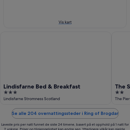
8.
9.
14.
aug.
aug.
aug.
-
16.
Vis kart
aug.
Lindisfarne Bed & Breakfast
The Stro
Lindisfarne Bed & Breakfast
The 
3
2
out
out
Lindisfarne Stromness Scotland
The Pie
of
of
5
5
Se alle 204 overnattingssteder i Ring of Brogdar
Laveste pris per natt funnet de siste 24 timene, basert på et opphold på 1 natt for
2 voksne. Priser og tilgjengelighet kan endre seg. Ytterligere vilkår kan gjelde.