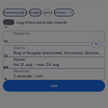
Overnatting lagt til
Fly lagt til
Leiebil
Economy
Ring of Brogdar
Legg til flere datoer eller reisemål
Reiser fra
Skal til
Ring of Brogdar (steinsirkel), Stromness, Skottland, St
Datoer
fre. 21. aug. - man. 24. aug.
Reisende
2 reisende, 1 rom
Søk
Se på kartet