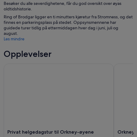
Besøker du alle severdighetene, får du god oversikt over øyas
oldtidshistorie.
Ring of Brodgar ligger en ti minutters kjøretur fra Stromness, og det
finnes en parkeringsplass på stedet. Oppsynsmennene har
guidede turer tidlig på ettermiddagen hver dag i juni, juli og
august.
Les mindre
Opplevelser
Privat helgedagstur til Orkney-øyene
Orkney Tra
Privat helgedagstur til Orkney-øyene
Orkney T