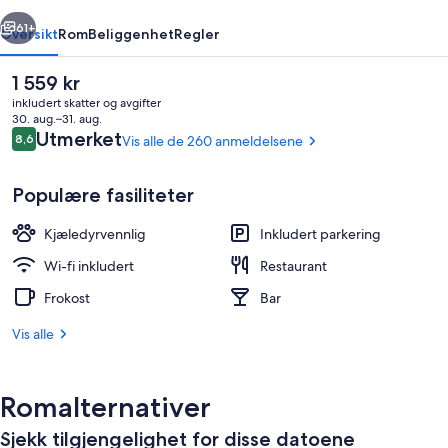
rige
Neste
61+
Oversikt
Rom
Beliggenhet
Regler
Den
1 559 kr
nåværende
inkludert skatter og avgifter
prisen
30. aug.–31. aug.
er
Anmeldelser
Utmerket
8,6
Vis alle de 260 anmeldelsene
8,6 av 10 –
1 559 kr
Populære fasiliteter
Kjæledyrvennlig
Inkludert parkering
Eksteriør
Wi-fi inkludert
Restaurant
Frokost
Bar
Vis alle
Romalternativer
Sjekk tilgjengelighet for disse datoene