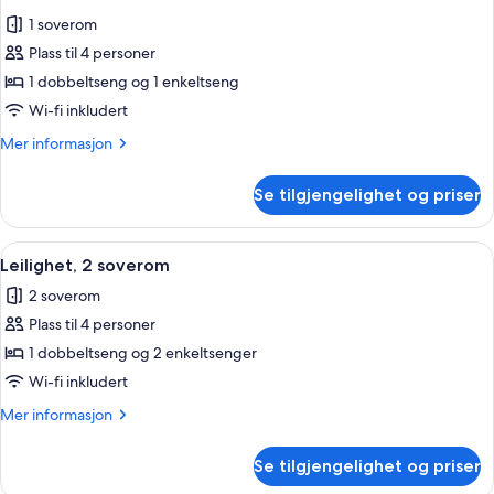
alle
1 soverom
bildene
Plass til 4 personer
av
Familierom
1 dobbeltseng og 1 enkeltseng
Wi-fi inkludert
Mer
Mer informasjon
informasjon
om
Se tilgjengelighet og priser
Familierom
Åpne
Leilighet, 2 soverom | Oppholdsområd
1
Leilighet, 2 soverom
alle
2 soverom
bildene
Plass til 4 personer
av
Leilighet,
1 dobbeltseng og 2 enkeltsenger
2
Wi-fi inkludert
soverom
Mer
Mer informasjon
informasjon
om
Se tilgjengelighet og priser
Leilighet,
2