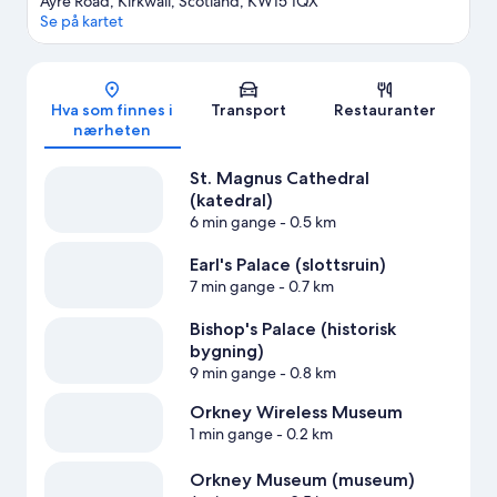
Ayre Road, Kirkwall, Scotland, KW15 1QX
Se på kartet
Kart
Hva som finnes i
Transport
Restauranter
nærheten
St. Magnus Cathedral
(katedral)
6 min gange
- 0.5 km
Earl's Palace (slottsruin)
7 min gange
- 0.7 km
Bishop's Palace (historisk
bygning)
9 min gange
- 0.8 km
Orkney Wireless Museum
1 min gange
- 0.2 km
Orkney Museum (museum)