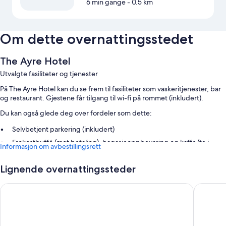
6 min gange
- 0.5 km
Om dette overnattingsstedet
The Ayre Hotel
Utvalgte fasiliteter og tjenester
På The Ayre Hotel kan du se frem til fasiliteter som vaskeritjenester, bar
og restaurant. Gjestene får tilgang til wi-fi på rommet (inkludert).
Du kan også glede deg over fordeler som dette:
Selvbetjent parkering (inkludert)
Frokostbuffé (mot betaling), bagasjeoppbevaring og kaffe/te i
Informasjon om avbestillingsrett
fellesområdet
Heis, TV i lobbyen og røykfritt område
Lignende overnattingssteder
I gjesteanmeldelsene står det mye positivt om den vennlige
betjeningen
Albert Hotel
West En
Romfasiliteter
Alle de 51 rommene kan friste med fasiliteter som wi-fi (inkludert),