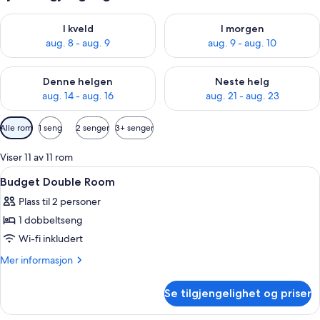
Sjekk tilgjengelighet for i kveld, aug. 8 - aug. 9
Sjekk tilgjengelighet for i mor
I kveld
I morgen
aug. 8 - aug. 9
aug. 9 - aug. 10
Sjekk tilgjengelighet for denne helgen, aug. 14 - aug. 16
Sjekk tilgjengelighet for neste
Denne helgen
Neste helg
aug. 14 - aug. 16
aug. 21 - aug. 23
Tilgjengelige
Alle rom
1 seng
2 senger
3+ senger
filtre
for
Viser 11 av 11 rom
rom
Åpne
Lydisolert, wi-fi (inkludert) og senget
1
Budget Double Room
alle
Plass til 2 personer
bildene
1 dobbeltseng
av
Budget
Wi-fi inkludert
Double
Mer
Mer informasjon
Room
informasjon
om
Se tilgjengelighet og priser
Budget
Double