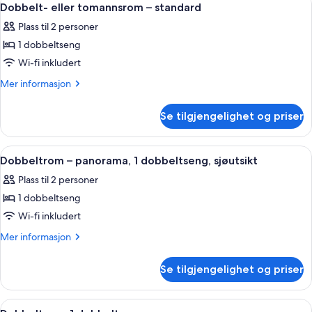
4
–
Dobbelt- eller tomannsrom – standard
alle
panorama,
Plass til 2 personer
sjøutsikt
bildene
1 dobbeltseng
av
Dobbelt-
Wi-fi inkludert
eller
Mer
Mer informasjon
tomannsrom
informasjon
om
–
Se tilgjengelighet og priser
Dobbelt-
standard
eller
tomannsrom
Åpne
Lydisolert, wi-fi (inkludert) og senget
3
–
Dobbeltrom – panorama, 1 dobbeltseng, sjøutsikt
alle
standard
Plass til 2 personer
bildene
1 dobbeltseng
av
Dobbeltrom
Wi-fi inkludert
–
Mer
Mer informasjon
panorama,
informasjon
om
1
Se tilgjengelighet og priser
Dobbeltrom
dobbeltseng,
–
sjøutsikt
panorama,
Åpne
Dobbeltrom, 1 dobbeltseng | Lydisolert
1
1