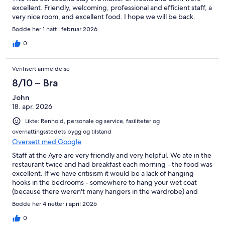
excellent. Friendly, welcoming, professional and efficient staff, a
very nice room, and excellent food. I hope we will be back.
Bodde her 1 natt i februar 2026
0
Verifisert anmeldelse
8/10 – Bra
John
18. apr. 2026
Likte: Renhold, personale og service, fasiliteter og
overnattingsstedets bygg og tilstand
Oversett med Google
Staff at the Ayre are very friendly and very helpful. We ate in the
restaurant twice and had breakfast each morning - the food was
excellent. If we have critisism it would be a lack of hanging
hooks in the bedrooms - somewhere to hang your wet coat
(because there weren't many hangers in the wardrobe) and
hooks in the bathroom to hang your wet towels.
Bodde her 4 netter i april 2026
0