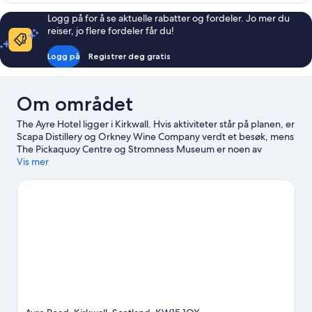
soverom
Logg på for å se aktuelle rabatter og fordeler. Jo mer du
reiser, jo flere fordeler får du!
Logg på
Registrer deg gratis
Om området
The Ayre Hotel ligger i Kirkwall. Hvis aktiviteter står på planen, er
Scapa Distillery og Orkney Wine Company verdt et besøk, mens
The Pickaquoy Centre og Stromness Museum er noen av
attraksjonene i området.
Vis mer
Se vår reiseguide til Kirkwall