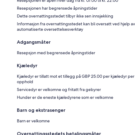
Resepsjonen er åpen hver dag fra kl. 07.00 til kl. 22.00
Resepsjonen har begrensede åpningstider
Dette overnattingsstedet tilbyr ikke sen innsjekking
Informasjon fra overnattingsstedet kan bli oversatt ved hjelp av
automatiserte oversettelsesverktøy
Adgangsmåter
Resepsjon med begrensede åpningstider
Kjæledyr
Kjæledyr er tillatt mot et tillegg på GBP 25.00 per kjæledyr per
opphold
Servicedyr er velkomne og fritatt fra gebyrer
Hunder er de eneste kjæledyrene som er velkomne
Barn og ekstrasenger
Barn er velkomne
Overnattingsstedets betalingsmåter