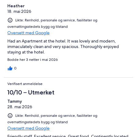
Heather
18. mai 2026
Likte: Renhold, personale og service, fasiliteter og
overnattingsstedets bygg og tilstand
Oversett med Google
Had an Apartment at the hotel. It was lovely and modern,
immaculately clean and very spacious. Thoroughly enjoyed
staying at the hotel.
Bodde her 3 netter i mai 2026
0
Verifisert anmeldelse
10/10 – Utmerket
Tammy
28. mai 2026
Likte: Renhold, personale og service, fasiliteter og
overnattingsstedets bygg og tilstand
Oversett med Google
Friendly staff. Excellent service. Great food. Continently located.