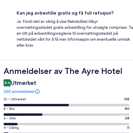
Kan jeg avbestille gratis og få full refusjon?
Ja. Fordi det er viktig å vise fleksibilitet tilbyr
overnattingsstedet gratis avbestilling for utvalgte rompriser. Ta
en titt på avbestillingsreglene til overnattingsstedet på
nettstedet vårt for å få mer informasjon om eventuelle unntak
eller krav.
Anmeldelser
Anmeldelser av The Ayre Hotel
Utmerket
8,6
260 anmeldelser
Rangering
10 – Utmerket
135
på
Rangering
8 – Bra
80
10
på
−
Rangering
6 – Grei
28
8
Utmerket.
på
−
Rangering
4 – Dårlig
11
135
6