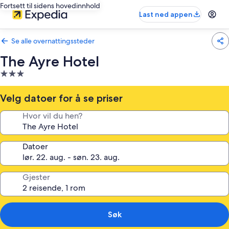
Fortsett til sidens hovedinnhold
Last ned appen
Se alle overnattingssteder
The Ayre Hotel
Overnattingssted
med
3.0
Velg datoer for å se priser
stjerner
Hvor vil du hen?
Datoer
Gjester
Søk