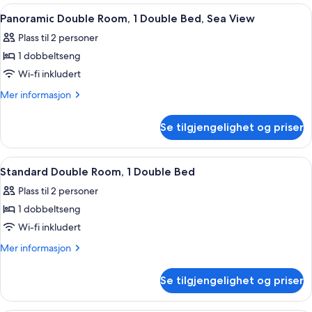
Room
Åpne
Lydisolert, wi-fi (inkludert) og senget
3
Panoramic Double Room, 1 Double Bed, Sea View
alle
Plass til 2 personer
bildene
1 dobbeltseng
av
Panoramic
Wi-fi inkludert
Double
Mer
Mer informasjon
Room,
informasjon
om
1
Se tilgjengelighet og priser
Panoramic
Double
Double
Bed,
Room,
Åpne
Lydisolert, wi-fi (inkludert) og senget
4
Sea
1
Standard Double Room, 1 Double Bed
alle
Double
View
Plass til 2 personer
Bed,
bildene
Sea
1 dobbeltseng
av
View
Standard
Wi-fi inkludert
Double
Mer
Mer informasjon
Room,
informasjon
om
1
Se tilgjengelighet og priser
Standard
Double
Double
Bed
Room,