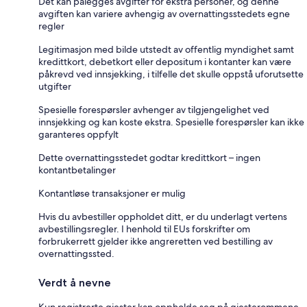
Det kan pålegges avgifter for ekstra personer, og denne
avgiften kan variere avhengig av overnattingsstedets egne
regler
Legitimasjon med bilde utstedt av offentlig myndighet samt
kredittkort, debetkort eller depositum i kontanter kan være
påkrevd ved innsjekking, i tilfelle det skulle oppstå uforutsette
utgifter
Spesielle forespørsler avhenger av tilgjengelighet ved
innsjekking og kan koste ekstra. Spesielle forespørsler kan ikke
garanteres oppfylt
Dette overnattingsstedet godtar kredittkort – ingen
kontantbetalinger
Kontantløse transaksjoner er mulig
Hvis du avbestiller oppholdet ditt, er du underlagt vertens
avbestillingsregler. I henhold til EUs forskrifter om
forbrukerrett gjelder ikke angreretten ved bestilling av
overnattingssted.
Verdt å nevne
Kun registrerte gjester kan oppholde seg på gjesterommene