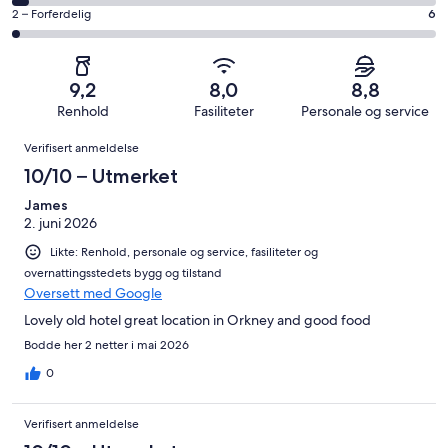
Bra.
på
av
−
Rangering
2 – Forferdelig
6
80
4
totalt
Grei.
på
av
−
260
28
2
totalt
Dårlig.
anmeldelser.
av
−
260
11
9,2
8,0
8,8
totalt
Forferdelig.
anmeldelser.
av
Renhold
Fasiliteter
Personale og service
260
6
totalt
Anmeldelser
anmeldelser.
av
Verifisert anmeldelse
260
totalt
anmeldelser.
10/10 – Utmerket
260
anmeldelser.
James
2. juni 2026
Likte: Renhold, personale og service, fasiliteter og
overnattingsstedets bygg og tilstand
Oversett med Google
Lovely old hotel great location in Orkney and good food
Bodde her 2 netter i mai 2026
0
Verifisert anmeldelse