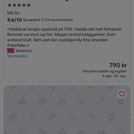
Overnattingssted
med
Mỹ An
5.0
9.6
9,6/10
Suverent
(1 014 anmeldelser)
stjerner
av
«
«Hadde et lenger opphold på TMS. Hadde det helt fantastisk.
10,
H
Rommet var stort og fint. Meget sentral beliggenhet. Kort
Suverent,
a
avstand til alt. Rett ved den nydelige My Khe stranden.
(1 014
d
Anbefales.»
anmeldelser)
d
Veronica
e
Vis mindre
e
Prisen
790 kr
t
er
inkludert skatter og avgifter
l
790 kr
9. sep.–10. sep.
e
n
Mơ Stay Forest Resort
g
e
r
o
p
p
h
o
l