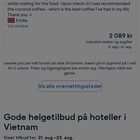
s
whilst waiting for the food. Upon check-in I was recommended
.
anmeldelser)
i
the coconut coffee - which is the best coffee I’ve had in my life.
S
o
Thank you. »
e
n
Emilie
n
e
Vis mindre
t
x
r
Prisen
2 089 kr
c
a
er
inkludert skatter og avgifter
e
l
2 089 kr
3. sep.–4. sep.
e
t
d
,
e
h
Laveste
Laveste pris per natt funnet de siste 24 timene, basert på et opphold på 1 natt
d
j
for 2 voksne. Priser og tilgjengelighet kan endre seg. Ytterligere vilkår kan
pris
m
e
gjelde.
per
y
l
natt
e
p
funnet
Vis alle overnattingssteder
x
s
de
p
o
siste
e
m
24
c
m
timene,
t
e
basert
Gode helgetilbud på hoteller i
a
o
på
t
g
Vietnam
et
i
i
opphold
o
m
på
Viser tilbud for:
21. aug.–23. aug.
n
ø