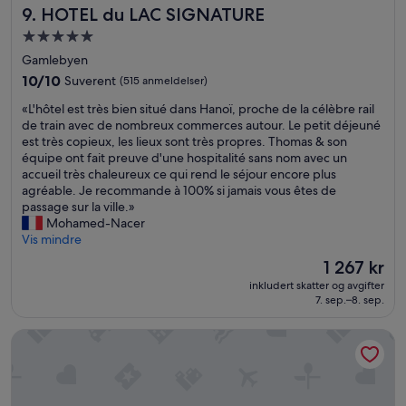
n
o
HOTEL du LAC SIGNATURE
9. HOTEL du LAC SIGNATURE
i
p
e
l
o
e
a
d
Overnattingssted
g
r
k
p
med
Gamlebyen
b
b
w
å
5.0
a
10.0
a
10/10
Suverent
(515 anmeldelser)
a
h
stjerner
s
av
t
r
o
«
«L'hôtel est très bien situé dans Hanoï, proche de la célèbre rail
i
10,
h
d
t
L
de train avec de nombreux commerces autour. Le petit déjeuné
c
Suverent,
r
,
e
'
est très copieux, les lieux sont très propres. Thomas & son
f
(515
o
b
l
h
équipe ont fait preuve d'une hospitalité sans nom avec un
r
anmeldelser)
o
u
l
ô
accueil très chaleureux ce qui rend le séjour encore plus
o
m
t
e
t
agréable. Je recommande à 100% si jamais vous êtes de
k
a
c
t
e
passage sur la ville.»
o
n
a
s
l
Mohamed-Nacer
s
d
n
k
e
Vis mindre
t
t
'
a
s
»
h
t
l
Prisen
1 267 kr
t
e
r
b
er
inkludert skatter og avgifter
t
d
e
l
1 267 kr
7. sep.–8. sep.
r
o
a
i
è
o
l
d
Oakwood Residence Hanoi
s
r
l
e
b
s
y
t
i
a
c
b
e
n
o
e
n