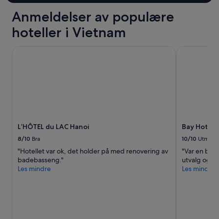
r
e
Anmeldelser av populære
o
s
o
s
hoteller i Vietnam
m
t
w
e
L’HÔTEL du LAC Hanoi
Bay Hotel H
a
r
s
k
e
t
v
.
e
B
n
o
b
r
e
h
t
e
L’HÔTEL du LAC Hanoi
Bay Hotel 
t
r
e
8/10
Bra
10/10
Utmerk
i
r
g
"Hotellet var ok, det holder på med renovering av
"Var en bra 
t
j
badebasseng."
utvalg og vel
h
e
Les mindre
Les mindre
a
n
n
o
t
m
h
j
e
e
p