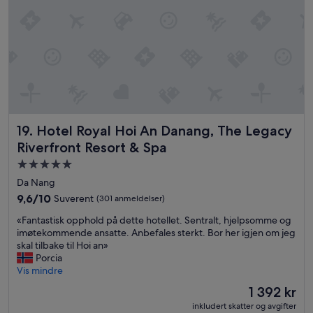
e
a
d
,
n
e
w
d
k
h
e
u
i
à
n
c
1
n
h
0
e
w
0
f
a
%
o
s
s
r
a
Hotel Royal Hoi An Danang, The Legacy Riverfront Resort 
19. Hotel Royal Hoi An Danang, The Legacy
i
a
m
Riverfront Resort & Spa
j
t
a
a
v
z
Overnattingssted
m
i
i
med
Da Nang
a
s
n
5.0
9.6
9,6/10
Suverent
i
(301 anmeldelser)
k
g
stjerner
av
s
u
f
«
«Fantastisk opphold på dette hotellet. Sentralt, hjelpsomme og
10,
v
l
o
F
imøtekommende ansatte. Anbefales sterkt. Bor her igjen om jeg
Suverent,
o
l
r
a
skal tilbake til Hoi an»
(301
u
e
u
n
Porcia
anmeldelser)
s
h
s
t
Vis mindre
ê
a
.
a
t
e
Prisen
»
1 392 kr
s
e
t
er
inkludert skatter og avgifter
t
s
f