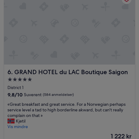
.
h
M
o
e
l
g
d
e
p
t
å
s
h
e
o
n
t
t
e
r
l
a
l
GRAND HOTEL du LAC Boutique Saigon
l
6. GRAND HOTEL du LAC Boutique Saigon
e
b
t
Overnattingssted
e
.
med
District 1
l
V
5.0
i
i
9.8
9,8/10
Suverent
(584 anmeldelser)
g
stjerner
n
av
«
«Great breakfast and great service. For a Norwegian perhaps
g
ø
10,
G
service level a tad to high borderline akward, but can't really
e
t
Suverent,
r
complain on that »
n
g
(584
e
Kjetil
h
o
anmeldelser)
a
Vis mindre
e
d
t
t
e
Prisen
1 222 kr
b
.
f