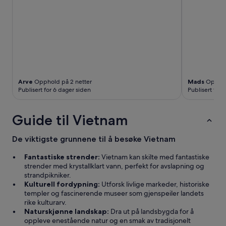
g
h
s
o
k
t
a
o
l
s
t
.
i
B
l
e
b
a
a
Arve
Opphold på 2 netter
Mads
Opphol
u
Publisert for 6 dager siden
Publisert for 
k
t
e
i
t
Guide til Vietnam
f
i
u
l
l
H
De viktigste grunnene til å besøke Vietnam
c
o
l
i
Fantastiske strender:
Vietnam kan skilte med fantastiske
e
a
strender med krystallklart vann, perfekt for avslapning og
a
n
strandpikniker.
n
»
Kulturell fordypning:
Utforsk livlige markeder, historiske
b
templer og fascinerende museer som gjenspeiler landets
e
rike kulturarv.
a
Naturskjønne landskap:
Dra ut på landsbygda for å
c
oppleve enestående natur og en smak av tradisjonelt
h