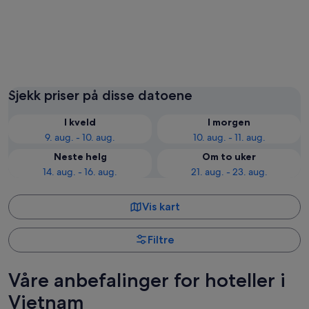
Hanoi
Da Nan
Sjekk priser på disse datoene
I kveld
I morgen
9. aug. - 10. aug.
10. aug. - 11. aug.
Neste helg
Om to uker
14. aug. - 16. aug.
21. aug. - 23. aug.
Vis kart
Filtre
Våre anbefalinger for hoteller i
Vietnam