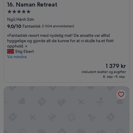
n
s
Naman Retreat
16. Naman Retreat
t
e
n
e
Overnattingssted
a
o
l
med
r
m
Ngũ Hành Sơn
l
e
5.0
a
»
9.0
9,0/10
Fantastisk
(1 004 anmeldelser)
v
v
stjerner
av
e
e
«
«Fantastisk resort med nydelig mat! De ansatte var alltid
10,
r
c
F
hyggelige og gjorde alt de kunne for at vi skulle ha et flott
Fantastisk,
y
u
a
opphold. »
(1 004
w
n
n
Stig Ebert
anmeldelser)
h
a
t
Vis mindre
e
c
a
Prisen
1 379 kr
r
c
s
er
e
inkludert skatter og avgifter
u
t
1 379 kr
8. sep.–9. sep.
!
e
i
😊
i
s
»
l
InterContinental Danang Sun Peninsula Resort by IHG
k
t
r
r
e
è
s
s
o
c
r
h
t
a
m
l
e