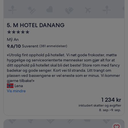
t
i
s
k
.
M HOTEL DANANG
5. M HOTEL DANANG
R
Overnattingssted
o
med
m
Mỹ An
m
5.0
9.6
9,6/10
Suverent
(381 anmeldelser)
e
stjerner
av
t
«
«Utrolig fint opphold på hotellet. Vi nøt gode frokoster, møtte
10,
v
U
hyggelige og serviceorienterte mennesker som gjør alt for at
Suverent,
a
t
ditt opphold på hotellet skal bli det beste! Store rom med fancy
(381
r
r
badekar og gode senger. Kort vei til stranda. Litt trangt om
anmeldelser)
s
o
plassen ved bassengene er vel eneste som er minus. Vi kommer
t
l
gjerne tilbake!»
o
i
Lena
r
g
Vis mindre
t
f
Prisen
1 234 kr
o
i
er
g
inkludert skatter og avgifter
n
1 234 kr
8. sep.–9. sep.
f
t
i
o
n
GRAND HOTEL du LAC Boutique Saigon
p
t
p