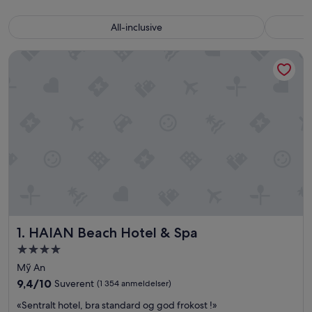
All-inclusive
HAIAN Beach Hotel & Spa
HAIAN Beach Hotel & Spa
1. HAIAN Beach Hotel & Spa
Overnattingssted
med
Mỹ An
4.0
9.4
9,4/10
Suverent
(1 354 anmeldelser)
stjerner
av
«
«Sentralt hotel, bra standard og god frokost !»
10,