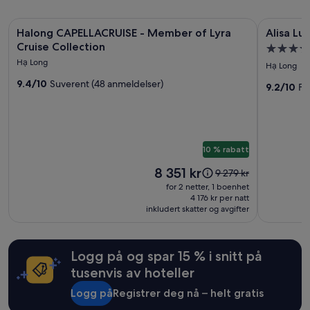
1
!
t
natt
E
e
Bildegalleri
Halong CAPELLACRUISE - Member of Lyra Cruise Collection
Bildegall
Alisa Luxu
for
Halong CAPELLACRUISE - Member of Lyra
Alisa Lu
v
k
for
for
2
e
Cruise Collection
o
Overnatt
voksne.
Halong
Alisa
r
m
Hạ Long
med
Priser
Hạ Long
y
CAPELLACRUISE
Luxury
m
5.0
og
t
9.4/10
Suverent (48 anmeldelser)
e
-
Cruise
9.2/10
Fa
tilgjengelighet
stjerner
h
n
Member
kan
i
d
endre
of
n
e
seg.
g
a
Lyra
Ytterligere
w
n
10 % rabatt
Cruise
vilkår
a
s
kan
Collection
s
Prisen
8 351 kr
a
Prisen
9 279 kr
gjelde.
p
er
t
var
for 2 netter, 1 boenhet
e
8 351 kr
t
9 279 kr.
4 176 kr per natt
r
e
inkludert skatter og avgifter
Se
f
.
mer
e
A
informasjon
c
n
om
Logg på og spar 15 % i snitt på
t
b
standardpris.
.
tusenvis av hoteller
e
T
f
Logg på
Registrer deg nå – helt gratis
h
a
e
l