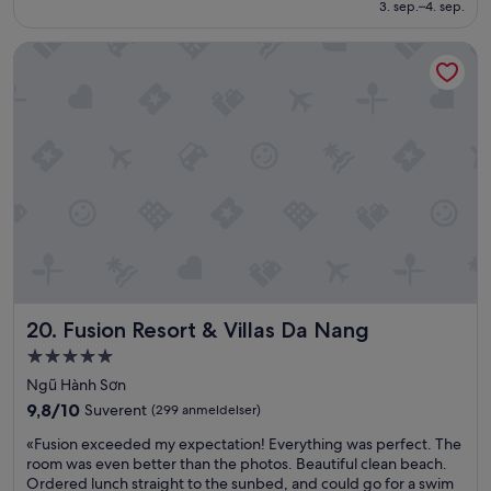
1 392 kr
3. sep.–4. sep.
i
d
l
s
e
o
Fusion Resort & Villas Da Nang
k
p
t
o
a
t
p
s
o
p
s
p
h
a
p
o
g
h
l
e
o
d
s
l
p
u
d
å
r
.
d
l
»
e
a
t
v
t
i
Fusion Resort & Villas Da Nang
20. Fusion Resort & Villas Da Nang
e
l
h
l
Overnattingssted
o
e
med
Ngũ Hành Sơn
t
.
5.0
e
9.8
9,8/10
Suverent
(299 anmeldelser)
»
stjerner
l
av
«
«Fusion exceeded my expectation! Everything was perfect. The
l
10,
F
room was even better than the photos. Beautiful clean beach.
e
Suverent,
u
Ordered lunch straight to the sunbed, and could go for a swim
t
(299