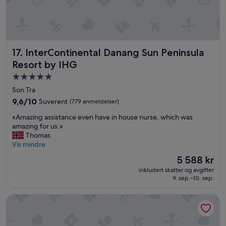
e
d
u
n
r
y
e
d
u
e
InterContinental Danang Sun Peninsula Resort by IHG
x
17. InterContinental Danang Sun Peninsula
l
c
i
Resort by IHG
e
g
Overnattingssted
q
m
u
med
a
Son Tra
i
t
5.0
9.6
9,6/10
Suverent
(779 anmeldelser)
r
!
stjerner
av
e
D
«
«Amazing assistance even have in house nurse, which was
10,
n
e
A
amazing for us.»
Suverent,
d
a
m
Thomas
(779
l
n
a
Vis mindre
anmeldelser)
e
s
z
Prisen
5 588 kr
s
a
i
er
é
t
inkludert skatter og avgifter
n
5 588 kr
j
t
9. sep.–10. sep.
g
o
e
a
u
v
Melia Vinpearl Danang Riverfront
s
r
a
s
e
r
i
n
a
s