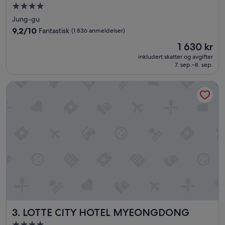
Overnattingssted
l
med
i
Jung-gu
f
4.0
9.2
9,2/10
Fantastisk
(1 836 anmeldelser)
e
stjerner
av
»
Prisen
1 630 kr
10,
er
Fantastisk,
inkludert skatter og avgifter
1 630 kr
7. sep.–8. sep.
(1 836
anmeldelser)
LOTTE CITY HOTEL MYEONGDONG
LOTTE CITY HOTEL MYEONGDONG
3. LOTTE CITY HOTEL MYEONGDONG