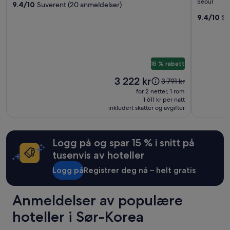
med
Priser
Seoul
9.4/10
Suverent (20 anmeldelser)
l
Place
Shilla
5.0
og
k
Seoul
Seoul
9.4/10
Su
tilgjengelighet
stjerner
o
Pangyo
kan
r
endre
n
seg.
m
Ytterligere
e
15 % rabatt
vilkår
d
kan
b
Prisen
3 222 kr
Prisen
3 791 kr
gjelde.
a
er
var
for 2 netter, 1 rom
s
3 222 kr
3 791 kr.
1 611 kr per natt
i
inkludert skatter og avgifter
Se
c
mer
p
informasjon
å
om
Logg på og spar 15 % i snitt på
l
standardpris.
e
tusenvis av hoteller
g
Logg på
Registrer deg nå – helt gratis
g
.
F
Anmeldelser av populære
u
n
hoteller i Sør-Korea
k
e