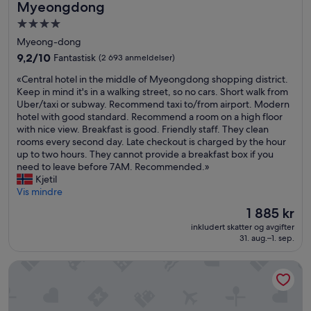
Myeongdong
Overnattingssted
med
Myeong-dong
4.0
9.2
9,2/10
Fantastisk
(2 693 anmeldelser)
stjerner
av
«
«Central hotel in the middle of Myeongdong shopping district.
10,
C
Keep in mind it's in a walking street, so no cars. Short walk from
Fantastisk,
e
Uber/taxi or subway. Recommend taxi to/from airport. Modern
(2 693
n
hotel with good standard. Recommend a room on a high floor
anmeldelser)
t
with nice view. Breakfast is good. Friendly staff. They clean
r
rooms every second day. Late checkout is charged by the hour
a
up to two hours. They cannot provide a breakfast box if you
l
need to leave before 7AM. Recommended.»
h
Kjetil
o
Vis mindre
t
Prisen
1 885 kr
e
er
inkludert skatter og avgifter
l
1 885 kr
31. aug.–1. sep.
i
n
ENA Suite Hotel Namdaemun
t
h
e
m