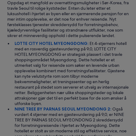
Oppdag et mangfold av overnattingsmuligheter i Sør-Korea, fra
e
travle Seoul til rolige kyststeder. Enten du leter etter et
n
luksushotell i hjertet av byen eller en sjarmerende pensjon for en
s
mer intim opplevelse, er det noe for enhver reisende. Nyt
t
førsteklasses tjenester skreddersydd for forretningsbehov,
å
kjæledyrvennlige fasiliteter og strandnære utflukter, noe som
r
sikrer et minneverdig opphold i dette pulserende landet.
7
e
LOTTE CITY HOTEL MYEONGDONG:
Et 4-stjerners hotell
l
med en rosverdig gjestevurdering på 9,0, LOTTE CITY
e
HOTEL MYEONGDONG er strategisk plassert i det travle
v
shoppingområdet Myeongdong. Dette hotellet er et
e
utmerket valg for reisende som søker en levende urban
n
opplevelse kombinert med forretningsfasiliteter. Gjestene
,
kan nyte velutstyrte rom som tilbyr moderne
e
bekvemmeligheter, et treningssenter og en herlig
l
restaurant på stedet som serverer et utvalg av internasjonale
l
retter. Beliggenheten nær ulike shoppingsteder og lokale
e
attraksjoner gjør det til en perfekt base for de som ønsker å
r
utforske byen.
C
NINE TREE BY PARNAS SEOUL MYEONDONG 2:
Også
U
vurdert 4 stjerner med en gjestevurdering på 9,0, er NINE
.
TREE BY PARNAS SEOUL MYEONDONG 2 skreddersydd
D
for forretningsreisende i hjertet av Myeongdong. Dette
e
hotellet er stolt av sin moderne stil og effektive service, noe
t