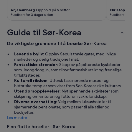
t
e
Anja Ramberg
Opphold på 5 netter
Christopher
n
Publisert for 3 dager siden
Publisert for 
g
t
Guide til Sør-Korea
t
i
d
De viktigste grunnene til å besøke Sør-Korea
l
i
Levende byliv:
Opplev Seouls travle gater, med livlige
g
markeder og deilig tradisjonell mat.
p
Fantastiske strender:
Slapp av på pittoreske kyststeder
å
som Jeongdongjin, som tilbyr fantastisk utsikt og fredelige
m
tilfluktssteder.
o
Kulturell rikdom:
Utforsk fascinerende museer og
r
historiske templer som viser frem Sør-Koreas rike kulturarv.
n
Utendørsopplevelser:
Nyt spennende aktiviteter som
i
skikjøring om vinteren og fotturer i vakre landskap.
n
Diverse overnatting:
Velg mellom luksushoteller til
g
sjarmerende pensjonater, som passer til alle stiler og
e
budsjetter.
n
Les mindre
.
G
Finn flotte hoteller i Sør-Korea
j