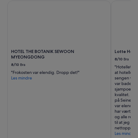
HOTEL THE BOTANIK SEWOON MYEONGDONG
Lotte Hotel
r
s
i
d
e
n
k
a
f
HOTEL THE BOTANIK SEWOON
Lotte Hote
f
MYEONGDONG
é
8/10
Bra
e
8/10
Bra
"Hotellet vis
n
"Frokosten var elendig. Dropp det!"
at hotellet 
e
Les mindre
sengen var 
i
var badet, 
o
sjampoen, d
m
kvalitet. Vi
r
på Seine. Må
å
var elendig
d
har vært på.
e
og alle rett
t
til at jeg be
e
nettopp pg.
r
Les mindre
s