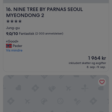
s
e
NINE TREE BY PARNAS SEOUL MYEONDONG 2
16. NINE TREE BY PARNAS SEOUL
c
MYEONDONG 2
o
n
Overnattingssted
d
med
Jung-gu
d
4.0
9.0
9,0/10
Fantastisk
a
(2 003 anmeldelser)
stjerner
av
y
«
«Good»
10,
.
G
Peder
Fantastisk,
L
o
Vis mindre
(2 003
a
o
anmeldelser)
t
Prisen
1 964 kr
d
e
er
inkludert skatter og avgifter
»
c
1 964 kr
8. sep.–9. sep.
h
e
Lotte Hotel Busan
c
k
o
u
t
i
s
c