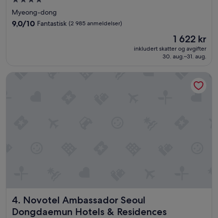
Overnattingssted
med
Myeong-dong
4.0
9.0
9,0/10
Fantastisk
(2 985 anmeldelser)
stjerner
av
Prisen
1 622 kr
10,
er
Fantastisk,
inkludert skatter og avgifter
1 622 kr
30. aug.–31. aug.
(2 985
anmeldelser)
Novotel Ambassador Seoul Dongdaemun Hotels & Residen
Novotel Ambassador Seoul Dongdaemun Hotels & Reside
4. Novotel Ambassador Seoul
Dongdaemun Hotels & Residences