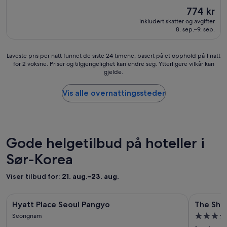
:
Prisen
774 kr
H
er
inkludert skatter og avgifter
e
774 kr
8. sep.–9. sep.
l
t
o
Laveste
Laveste pris per natt funnet de siste 24 timene, basert på et opphold på 1 natt
k
for 2 voksne. Priser og tilgjengelighet kan endre seg. Ytterligere vilkår kan
pris
.
gjelde.
per
L
natt
o
funnet
Vis alle overnattingssteder
f
de
f
siste
,
24
h
timene,
v
basert
Gode helgetilbud på hoteller i
i
på
t
Sør-Korea
et
e
opphold
l
på
Viser tilbud for:
21. aug.–23. aug.
l
1
e
natt
r
Bildegalleri
Hyatt Place Seoul Pangyo
Bildegall
The Shilla
for
Hyatt Place Seoul Pangyo
The Shil
f
for
for
2
u
Overnatt
Seongnam
voksne.
Hyatt
The
l