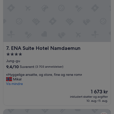
i
d
d
l
e
o
f
M
y
e
ENA Suite Hotel Namdaemun
7. ENA Suite Hotel Namdaemun
o
n
Overnattingssted
g
med
Jung-gu
d
4.0
o
9.4
9,4/10
Suverent
(3 703 anmeldelser)
stjerner
n
av
«
«Hyggelige ansatte, og store, fine og rene rom»
g
10,
H
Mikal
s
Suverent,
y
Vis mindre
h
(3 703
g
o
anmeldelser)
Prisen
1 673 kr
g
p
er
inkludert skatter og avgifter
e
p
1 673 kr
10. aug.–11. aug.
l
i
i
n
Hotel Gracery Seoul
g
g