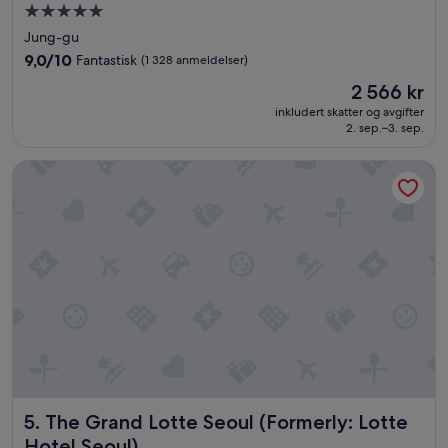
Overnattingssted
med
Jung-gu
5.0
9.0
9,0/10
Fantastisk
(1 328 anmeldelser)
stjerner
av
Prisen
2 566 kr
10,
er
Fantastisk,
inkludert skatter og avgifter
2 566 kr
2. sep.–3. sep.
(1 328
anmeldelser)
The Grand Lotte Seoul (Formerly: Lotte Hotel Seoul)
The Grand Lotte Seoul (Formerly: Lotte Hotel Seoul)
5. The Grand Lotte Seoul (Formerly: Lotte
Hotel Seoul)