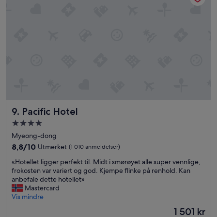
n
a
e
w
r
a
o
l
m
k
»
i
n
g
s
t
r
e
Pacific Hotel
e
9. Pacific Hotel
t
Overnattingssted
,
med
Myeong-dong
s
4.0
o
8.8
8,8/10
Utmerket
(1 010 anmeldelser)
n
stjerner
av
«
«Hotellet ligger perfekt til. Midt i smørøyet alle super vennlige,
o
10,
H
frokosten var variert og god. Kjempe flinke på renhold. Kan
c
Utmerket,
o
anbefale dette hotellet»
a
(1 010
t
Mastercard
r
anmeldelser)
e
Vis mindre
s
l
.
Prisen
1 501 kr
l
S