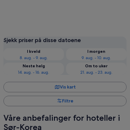
Seoul
Pyeong
Sjekk priser på disse datoene
I kveld
I morgen
8. aug. - 9. aug.
9. aug. - 10. aug.
Neste helg
Om to uker
14. aug. - 16. aug.
21. aug. - 23. aug.
Vis kart
Filtre
Våre anbefalinger for hoteller i
Sør-Korea