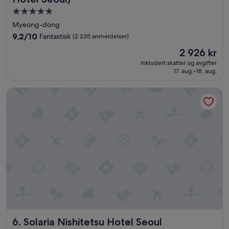
Overnattingssted
med
Myeong-dong
5.0
9.2
9,2/10
Fantastisk
(2 235 anmeldelser)
stjerner
av
Prisen
2 926 kr
10,
er
Fantastisk,
inkludert skatter og avgifter
2 926 kr
17. aug.–18. aug.
(2 235
anmeldelser)
Solaria Nishitetsu Hotel Seoul Myeongdong
Solaria Nishitetsu Hotel Seoul Myeongdong
6. Solaria Nishitetsu Hotel Seoul