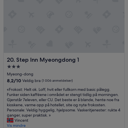
e
f
o
r
e
7
A
M
.
R
e
Step Inn Myeongdong 1
20. Step Inn Myeongdong 1
c
o
Overnattingssted
m
med
Myeong-dong
m
3.0
8.2
8,2/10
Veldig bra
(1 006 anmeldelser)
e
stjerner
av
n
«
«Frokost: Helt ok. Loff, hvit eller fullkorn med basic pålegg.
10,
d
F
Funker siden kafféene i området er stengt tidlig på morningen.
Veldig
e
r
Gjenstår 7eleven, eller CU. Det beste er å blande, hente noe fra
bra,
d
o
kioskene, varme opp på hotellet, site og nyte frokosten.
(1 006
.
k
Personale: Veldig hyggelig, hjelpsome. Vaskeritjenester: rukte 4
anmeldelser)
»
o
ganger, super praktisk. »
s
Vincent
t
Vis mindre