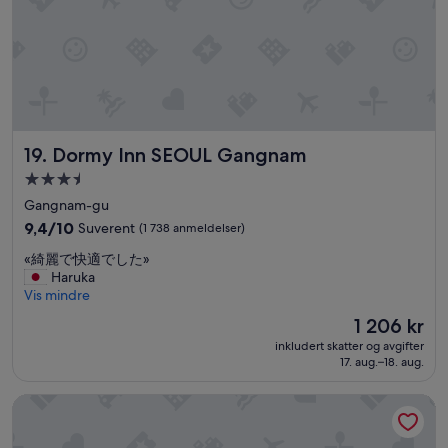
k
f
a
s
t
b
o
x
Dormy Inn SEOUL Gangnam
19. Dormy Inn SEOUL Gangnam
i
f
Overnattingssted
y
med
Gangnam-gu
o
3.5
9.4
9,4/10
Suverent
(1 738 anmeldelser)
u
stjerner
av
n
«
«綺麗で快適でした»
10,
e
綺
Haruka
Suverent,
e
麗
Vis mindre
(1 738
d
で
anmeldelser)
t
Prisen
1 206 kr
快
o
er
inkludert skatter og avgifter
適
l
1 206 kr
17. aug.–18. aug.
で
e
し
a
Step Inn Myeongdong 1
た
v
»
e
b