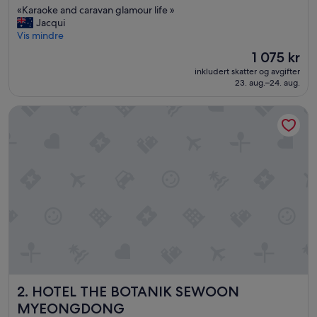
«
«Karaoke and caravan glamour life »
10,
K
Jacqui
Suverent,
a
Vis mindre
(8
r
anmeldelser)
Prisen
1 075 kr
a
er
inkludert skatter og avgifter
o
1 075 kr
23. aug.–24. aug.
k
e
HOTEL THE BOTANIK SEWOON MYEONGDONG
a
n
d
c
a
r
a
v
a
n
g
l
a
m
HOTEL THE BOTANIK SEWOON MYEONGDONG
2. HOTEL THE BOTANIK SEWOON
o
u
MYEONGDONG
r