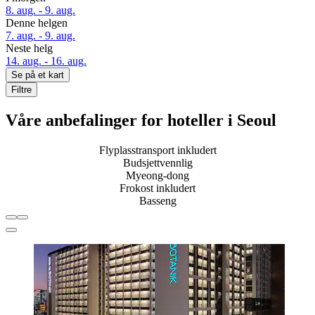
8. aug. - 9. aug.
Denne helgen
7. aug. - 9. aug.
Neste helg
14. aug. - 16. aug.
Se på et kart
Filtre
Våre anbefalinger for hoteller i Seoul
Flyplasstransport inkludert
Budsjettvennlig
Myeong-dong
Frokost inkludert
Basseng