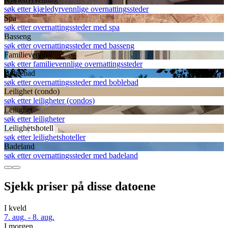
søk etter kjæledyrvennlige overnattingssteder
Spa
søk etter overnattingssteder med spa
Basseng
søk etter overnattingssteder med basseng
Familievennlig
søk etter familievennlige overnattingssteder
Boblebad
søk etter overnattingssteder med boblebad
Leilighet (condo)
søk etter leiligheter (condos)
Leilighet
søk etter leiligheter
Leilighetshotell
søk etter leilighetshoteller
Badeland
søk etter overnattingssteder med badeland
Sjekk priser på disse datoene
I kveld
7. aug. - 8. aug.
I morgen