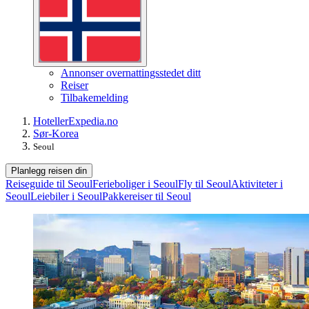
Annonser overnattingsstedet ditt
Reiser
Tilbakemelding
Hoteller
Expedia.no
Sør-Korea
Seoul
Planlegg reisen din
Reiseguide til Seoul
Ferieboliger i Seoul
Fly til Seoul
Aktiviteter i
Seoul
Leiebiler i Seoul
Pakkereiser til Seoul