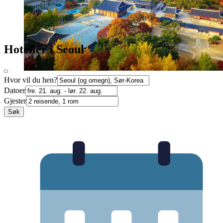
Hoteller i Seoul
Hvor vil du hen?
Datoer
Gjester
Søk