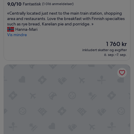
4.0
9.0
9,0/10
Fantastisk
(1 016 anmeldelser)
stjerner
av
«
«Centrally located just next to the main train station, shopping
10,
C
area and restaurants. Love the breakfast with Finnish specialties
Fantastisk,
e
such as rye bread, Karelian pie and porridge. »
(1 016
n
Hanna-Mari
anmeldelser)
t
Vis mindre
r
Prisen
1 760 kr
a
er
inkludert skatter og avgifter
l
1 760 kr
6. sep.–7. sep.
l
y
Noli Katajanokka
l
o
c
a
t
e
d
j
u
s
t
n
e