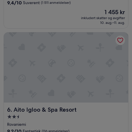
4.5
9.4
t
9,4/10
Suverent
(1 511 anmeldelser)
stjerner
av
e
Prisen
1 455 kr
10,
f
er
Suverent,
e
inkludert skatter og avgifter
1 455 kr
10. aug.–11. aug.
(1 511
i
anmeldelser)
l
t
Aito Igloo & Spa Resort
y
p
e
r
o
m
.
»
Aito Igloo & Spa Resort
6. Aito Igloo & Spa Resort
Overnattingssted
med
Rovaniemi
2.5
9.2
9,2/10
Fantastisk
(116 anmeldelser)