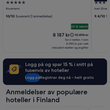
t
.
Overnattingssted
Overnatt
voksne.
a
Aino
Aurora
N
med
med
Priser
Rovaniemi
Inari (Enare)
l
y
Private
Village
5.0
3.0
og
l
d
Island
10/10
Suverent (1 anmeldelse)
Ivalo
9.4/10
Su
tilgjengelighet
stjerner
stjerner
o
e
Hotel
kan
w
l
endre
y
22 % rabatt
i
-
seg.
o
g
Adults
Prisen
8 187 kr
Prisen
10 496 kr
Ytterligere
u
f
er
Only
var
vilkår
for 2 netter, 1 rom
t
r
8 187 kr
10 496 kr.
4 093 kr per natt
kan
o
o
inkludert skatter og avgifter
Se
gjelde.
w
k
mer
a
o
informasjon
t
s
om
c
t
Logg på og spar 15 % i snitt på
standardpris.
h
.
tusenvis av hoteller
t
»
h
Logg på
Registrer deg nå – helt gratis
e
N
o
Anmeldelser av populære
r
t
hoteller i Finland
h
e
Original Sokos Hotel Vaakuna Helsinki
Marski by S