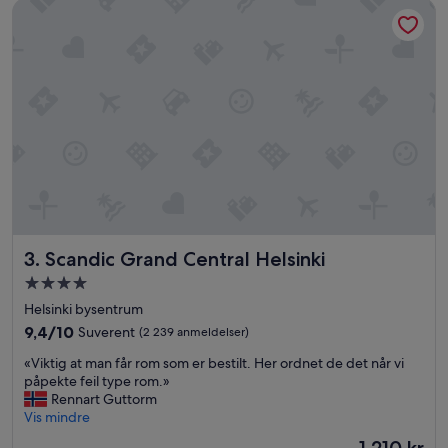
Scandic Grand Central Helsinki
Scandic Grand Central Helsinki
3. Scandic Grand Central Helsinki
Overnattingssted
med
Helsinki bysentrum
4.0
9.4
9,4/10
Suverent
(2 239 anmeldelser)
stjerner
av
«
«Viktig at man får rom som er bestilt. Her ordnet de det når vi
10,
V
påpekte feil type rom.»
Suverent,
i
Rennart Guttorm
(2 239
k
Vis mindre
anmeldelser)
t
Prisen