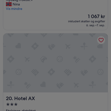
Suverent,
n
r
r
Nina
(1 232
i
t
a
Vis mindre
anmeldelser)
g
y
b
Prisen
1 067 kr
h
i
e
er
t
s
inkludert skatter og avgifter
l
1 067 kr
.
6. sep.–7. sep.
i
i
»
n
g
c
Hotel AX
g
r
e
e
n
d
h
i
e
b
t
l
.
y
G
u
o
n
d
i
s
q
e
u
n
e
g
Hotel AX
,
20. Hotel AX
.
w
A
Overnattingssted
i
i
med
Etelainen-distriktet
t