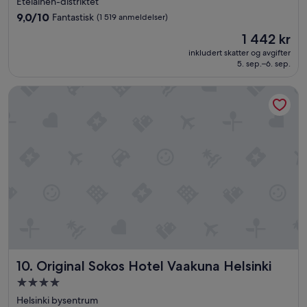
Etelainen-distriktet
4.5
9.0
9,0/10
Fantastisk
(1 519 anmeldelser)
stjerner
av
Prisen
1 442 kr
10,
er
Fantastisk,
inkludert skatter og avgifter
1 442 kr
5. sep.–6. sep.
(1 519
anmeldelser)
Original Sokos Hotel Vaakuna Helsinki
Original Sokos Hotel Vaakuna Helsinki
10. Original Sokos Hotel Vaakuna Helsinki
Overnattingssted
med
Helsinki bysentrum