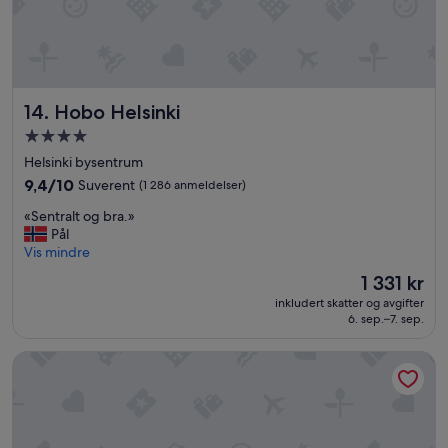
i
h
s
r
h
o
s
o
p
m
e
f
Hobo Helsinki
14. Hobo Helsinki
c
l
Overnattingssted
i
o
med
a
o
Helsinki bysentrum
l
d
4.0
9.4
9,4/10
Suverent
(1 286 anmeldelser)
t
e
stjerner
av
i
d
«
«Sentralt og bra.»
10,
e
d
S
Pål
Suverent,
s
u
e
Vis mindre
(1 286
s
r
n
anmeldelser)
Prisen
1 331 kr
u
i
t
er
c
n
inkludert skatter og avgifter
r
1 331 kr
6. sep.–7. sep.
h
g
a
a
s
l
s
h
Marski by Scandic
t
r
o
o
y
w
g
e
e
b
b
r
r
r
,