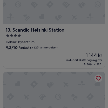
.
l
L
e
o
s
v
i
e
n
t
t
Scandic Helsinki Station
h
13. Scandic Helsinki Station
h
e
e
Overnattingssted
b
w
med
Helsinki bysentrum
r
a
4.0
e
l
9.2
9,2/10
Fantastisk
(251 anmeldelser)
a
stjerner
l
av
Prisen
1 144 kr
k
n
10,
er
f
e
Fantastisk,
inkludert skatter og avgifter
1 144 kr
a
x
6. sep.–7. sep.
(251
s
t
anmeldelser)
t
t
Hobo Helsinki
w
o
i
b
t
e
h
d
F
.
i
B
n
a
n
t