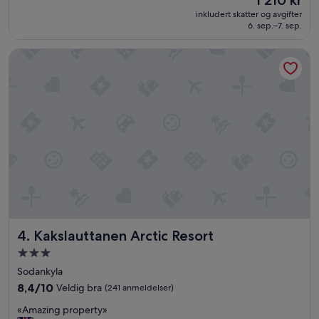
1 210 kr
i
er
inkludert skatter og avgifter
g
1 210 kr
6. sep.–7. sep.
a
t
Kakslauttanen Arctic Resort
m
a
n
f
å
r
r
o
m
s
o
m
e
r
Kakslauttanen Arctic Resort
4. Kakslauttanen Arctic Resort
b
e
Overnattingssted
s
med
Sodankyla
t
3.0
i
8.4
8,4/10
Veldig bra
(241 anmeldelser)
stjerner
l
av
«
«Amazing property»
t
10,