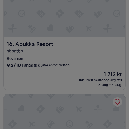
g
e
e
r
.
c
»
u
r
t
a
i
n
Apukka Resort
16. Apukka Resort
s
Overnattingssted
.
med
T
Rovaniemi
o
3.5
9.2
9,2/10
Fantastisk
(354 anmeldelser)
i
stjerner
av
l
Prisen
1 713 kr
10,
e
er
Fantastisk,
inkludert skatter og avgifter
t
1 713 kr
13. aug.–14. aug.
(354
s
anmeldelser)
p
Magical Pond Nature Igloos
l
a
s
h
e
s