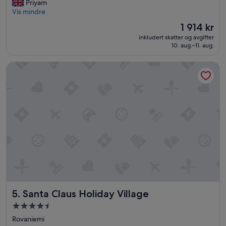
A
Priyam
.
Veldig
m
Vis mindre
H
bra,
a
e
(241
Prisen
1 914 kr
z
r
anmeldelser)
er
inkludert skatter og avgifter
i
o
1 914 kr
10. aug.–11. aug.
n
r
g
d
Santa Claus Holiday Village
p
n
r
e
o
t
p
d
e
e
r
d
t
e
y
t
»
n
å
r
v
i
p
Santa Claus Holiday Village
5. Santa Claus Holiday Village
å
p
Overnattingssted
e
med
Rovaniemi
k