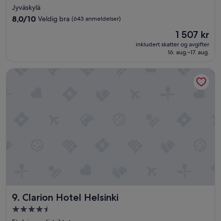
med
Jyväskylä
4.0
8.0
8,0/10
Veldig bra
(643 anmeldelser)
stjerner
av
Prisen
1 507 kr
10,
er
Veldig
inkludert skatter og avgifter
1 507 kr
16. aug.–17. aug.
bra,
(643
anmeldelser)
Clarion Hotel Helsinki
Clarion Hotel Helsinki
9. Clarion Hotel Helsinki
Overnattingssted
med