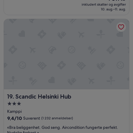
e
er
e
Suverent,
inkludert skatter og avgifter
r
1 811 kr
l
10. aug.–11. aug.
(1 013
s
y
anmeldelser)
t
u
Scandic Helsinki Hub
a
n
f
f
f
o
e
r
d
g
a
e
t
t
b
t
r
a
e
b
a
l
k
e
f
.
a
T
Scandic Helsinki Hub
19. Scandic Helsinki Hub
s
h
Overnattingssted
t
e
a
med
p
Kamppi
n
r
3.0
9.4
9,4/10
Suverent
(1 232 anmeldelser)
d
o
stjerner
av
a
p
«
«Bra beliggenhet. God seng. Aircondition fungerte perfekt.
10,
t
e
B
Nydelig frokost.»