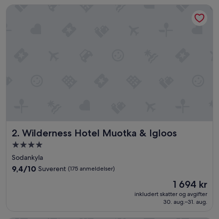
Wilderness Hotel Muotka & Igloos
Wilderness Hotel Muotka & Igloos
2. Wilderness Hotel Muotka & Igloos
Overnattingssted
med
Sodankyla
4.0
9.4
9,4/10
Suverent
(175 anmeldelser)
stjerner
av
Prisen
1 694 kr
10,
er
Suverent,
inkludert skatter og avgifter
1 694 kr
30. aug.–31. aug.
(175
anmeldelser)