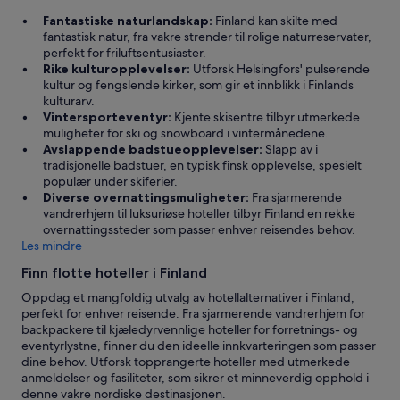
o
Fantastiske naturlandskap:
Finland kan skilte med
m
fantastisk natur, fra vakre strender til rolige naturreservater,
f
perfekt for friluftsentusiaster.
o
Rike kulturopplevelser:
Utforsk Helsingfors' pulserende
r
kultur og fengslende kirker, som gir et innblikk i Finlands
t
kulturarv.
o
Vintersporteventyr:
Kjente skisentre tilbyr utmerkede
f
muligheter for ski og snowboard i vintermånedene.
y
Avslappende badstueopplevelser:
Slapp av i
o
tradisjonelle badstuer, en typisk finsk opplevelse, spesielt
u
populær under skiferier.
r
Diverse overnattingsmuligheter:
Fra sjarmerende
i
vandrerhjem til luksuriøse hoteller tilbyr Finland en rekke
g
overnattingssteder som passer enhver reisendes behov.
l
Les mindre
o
o
Finn flotte hoteller i Finland
—
s
Oppdag et mangfoldig utvalg av hotellalternativer i Finland,
u
perfekt for enhver reisende. Fra sjarmerende vandrerhjem for
c
backpackere til kjæledyrvennlige hoteller for forretnings- og
h
eventyrlystne, finner du den ideelle innkvarteringen som passer
a
dine behov. Utforsk topprangerte hoteller med utmerkede
s
anmeldelser og fasiliteter, som sikrer et minneverdig opphold i
p
denne vakre nordiske destinasjonen.