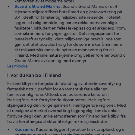
komforten av et moderne hotell.
o
Scandic Grand Marina:
Scandic Grand Marina er et 4-
n
stjerners miljøsertifisert hotell med en gjestevurdering på
i
8,4, ideelt for familier og miljøbevisste reisende. Hotellet
s
ligger i et rolig område, og har en rekke barnevennlige
s
fasiliteter, inkludert en felles lekeplass og et arkadespillrom,
t
som sikrer moro for yngre gjester. Dets engasjement for
u
bærekraft er tydelig i dets miljøvennlige praksis, noe som
n
gjør det til et populært valg for de som ønsker å minimere
n
sitt miljøavtrykk mens de nyter en minneverdig ferie i
i
Finland. Med sine naturskjønne omgivelser forener Scandic
n
Grand Marina avslapning med eventyr.
g
Les mindre
,
s
Hvor du kan bo i Finland
u
Finland tilbyr en fengslende blanding av utendørseventyr og
r
fantastisk natur, perfekt for en romantisk ferie eller en
r
familievennlig ferie. Utforsk den pulserende kulturen i
o
Helsingfors, den fortryllende skjønnheten i Helsingfors
u
skjærgård og den rolige sjarmen til nærliggende regioner. Med
n
et utvalg av utmerket overnatting tilgjengelig, kan du enkelt
d
fordype deg i den unike atmosfæren som Finland har å tilby, fra
e
travle forretningsdistrikter til rolige rekreasjonssteder.
d
b
Kuusamo:
Kuusamo ligger i hjertet av finsk Lappland, og er
y
en sjarmerende by kjent for sin fantastiske natur og