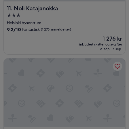
x
Noli Katajanokka
11. Noli Katajanokka
t
t
Overnattingssted
o
med
Helsinki bysentrum
t
3.0
h
9.2
9,2/10
Fantastisk
(1 276 anmeldelser)
stjerner
e
av
Prisen
1 276 kr
m
10,
er
a
Fantastisk,
inkludert skatter og avgifter
1 276 kr
i
6. sep.–7. sep.
(1 276
n
anmeldelser)
t
Radisson Blu Plaza Hotel, Helsinki
r
a
i
n
s
t
a
t
i
o
n
,
s