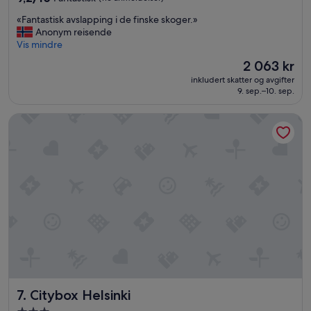
stjerner
av
«
«Fantastisk avslapping i de finske skoger.»
10,
F
Anonym reisende
Fantastisk,
a
Vis mindre
(116
n
anmeldelser)
Prisen
2 063 kr
t
er
inkludert skatter og avgifter
a
2 063 kr
9. sep.–10. sep.
s
t
Citybox Helsinki
i
s
k
a
v
s
l
a
p
p
i
n
g
i
Citybox Helsinki
7. Citybox Helsinki
d
e