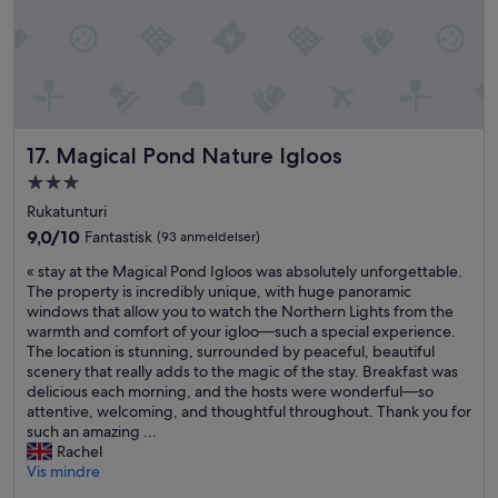
w
h
e
n
f
l
u
s
Magical Pond Nature Igloos
17. Magical Pond Nature Igloos
h
Overnattingssted
i
n
med
Rukatunturi
g
3.0
9.0
9,0/10
Fantastisk
(93 anmeldelser)
.
stjerner
av
F
«
« stay at the Magical Pond Igloos was absolutely unforgettable.
10,
r
s
The property is incredibly unique, with huge panoramic
Fantastisk,
i
t
windows that allow you to watch the Northern Lights from the
(93
e
a
warmth and comfort of your igloo—such a special experience.
anmeldelser)
n
y
The location is stunning, surrounded by peaceful, beautiful
d
a
scenery that really adds to the magic of the stay. Breakfast was
l
t
delicious each morning, and the hosts were wonderful—so
y
t
attentive, welcoming, and thoughtful throughout. Thank you for
a
h
such an amazing ...
n
e
Rachel
d
M
Vis mindre
h
a