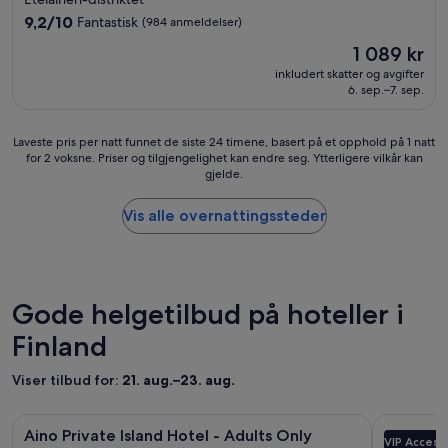
r
3.0
h
c
9.2
9,2/10
Fantastisk
(984 anmeldelser)
h
stjerner
o
av
Prisen
1 089 kr
u
n
10,
er
g
d
Fantastisk,
inkludert skatter og avgifter
1 089 kr
e
i
6. sep.–7. sep.
(984
p
t
anmeldelser)
a
i
Laveste
Laveste pris per natt funnet de siste 24 timene, basert på et opphold på 1 natt
n
o
for 2 voksne. Priser og tilgjengelighet kan endre seg. Ytterligere vilkår kan
pris
o
n
gjelde.
per
r
f
natt
a
u
funnet
Vis alle overnattingssteder
m
n
de
i
g
siste
c
e
24
w
r
timene,
i
t
basert
n
Gode helgetilbud på hoteller i
e
på
d
p
Finland
et
o
e
opphold
w
r
på
s
f
Viser tilbud for:
21. aug.–23. aug.
1
t
e
natt
h
k
Bildegalleri
Aino Private Island Hotel - Adults Only
Bildegall
Aurora Vil
for
a
t
Aino Private Island Hotel - Adults Only
Aurora V
VIP Access
for
for
2