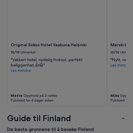
r
n
L
i
g
h
t
s
f
Original Sokos Hotel Vaakuna Helsinki
Marski by 
r
10/10
Utmerket
10/10
Utmerk
o
"Vakkert hotel, nydelig frokost, perfekt
"Nytt, rent 
m
beliggenhet.👍😃"
Les mindre
t
Les mindre
h
e
w
a
r
Mette
Opphold på 3 netter
Mika
Opphold
m
Publisert for 4 dager siden
Publisert for 
t
h
a
Guide til Finland
n
d
De beste grunnene til å besøke Finland
c