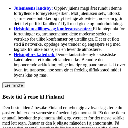
Julenissens landsby:
Opplev julens magi året rundt i denne
fortryllende fornøyelsesparken. Møt julenissen selv, utforsk
sjarmerende butikker og nyt festlige aktiviteter, noe som gjør
det til et perfekt familiemål fylt med glede og underholdning.
Helsinki utstillings- og konferansesenter:
Et knutepunkt for
forretninger og arrangementer, dette moderne stedet er
vertskap for ulike konferanser og utstillinger. Det er et flott
sted å nettverke, oppdage nye trender og engasjere seg med
fagfolk fra ulike bransjer i en levende atmosfære.
Helsingfors katedral:
Denne fantastiske nyklassisistiske
katedralen er et kulturelt landemerke. Beundre dens
imponerende arkitektur, rolige interiør og panoramautsikt over
byen fra trappene, noe som gir et fredelig tilfluktssted midt i
byens kjas og mas.
Les mindre
Beste tid å reise til Finland
Den beste tiden å besøke Finland er avhengig av hva slags ferie du
ønsker. Juli er den varmeste måneden i gjennomsnitt. På denne tiden
er antall besøkende gjennomsnittlig og været er for det meste solrikt
med lett regn. Januar er den kjøligste måneden i gjennomsnitt. På