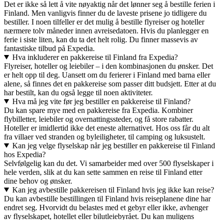
Det er ikke så lett å vite nøyaktig når det lønner seg å bestille ferien i
Finland. Men vanligvis finner du de laveste prisene jo tidligere du
bestiller. I noen tilfeller er det mulig å bestille flyreiser og hoteller
nærmere tolv måneder innen avreisedatoen. Hvis du planlegger en
ferie i siste liten, kan du ta det helt rolig. Du finner massevis av
fantastiske tilbud på Expedia.
Hva inkluderer en pakkereise til Finland fra Expedia?
Flyreiser, hoteller og leiebiler – i den kombinasjonen du ønsker. Det
er helt opp til deg. Uansett om du ferierer i Finland med barna eller
alene, så finnes det en pakkereise som passer ditt budsjett. Etter at du
har bestilt, kan du også legge til noen aktiviteter.
Hva må jeg vite før jeg bestiller en pakkereise til Finland?
Du kan spare mye med en pakkereise fra Expedia. Kombiner
flybilletter, leiebiler og overnattingssteder, og få store rabatter.
Hoteller er imidlertid ikke det eneste alternativet. Hos oss får du alt
fra villaer ved stranden og byleiligheter, til camping og luksustelt.
Kan jeg velge flyselskap når jeg bestiller en pakkereise til Finland
hos Expedia?
Selvfølgelig kan du det. Vi samarbeider med over 500 flyselskaper i
hele verden, slik at du kan sette sammen en reise til Finland etter
dine behov og ønsker.
Kan jeg avbestille pakkereisen til Finland hvis jeg ikke kan reise?
Du kan avbestille bestillingen til Finland hvis reiseplanene dine har
endret seg. Hvorvidt du belastes med et gebyr eller ikke, avhenger
av flyselskapet, hotellet eller bilutleiebyrået. Du kan muligens