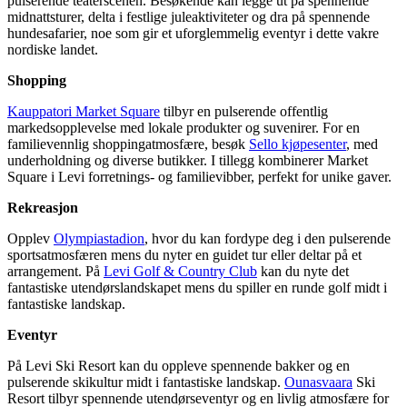
pulserende teaterscenen. Besøkende kan legge ut på spennende
midnattsturer, delta i festlige juleaktiviteter og dra på spennende
hundesafarier, noe som gir et uforglemmelig eventyr i dette vakre
nordiske landet.
Shopping
Kauppatori
Market Square
tilbyr en pulserende offentlig
markedsopplevelse med lokale produkter og suvenirer. For en
familievennlig shoppingatmosfære, besøk
Sello kjøpesenter
, med
underholdning og diverse butikker. I tillegg kombinerer Market
Square i Levi forretnings- og familievibber, perfekt for unike gaver.
Rekreasjon
Opplev
Olympiastadion
, hvor du kan fordype deg i den pulserende
sportsatmosfæren mens du nyter en guidet tur eller deltar på et
arrangement. På
Levi Golf & Country Club
kan du nyte det
fantastiske utendørslandskapet mens du spiller en runde golf midt i
fantastiske landskap.
Eventyr
På Levi Ski Resort kan du oppleve spennende bakker og en
pulserende skikultur midt i fantastiske landskap.
Ounasvaara
Ski
Resort tilbyr spennende utendørseventyr og en livlig atmosfære for