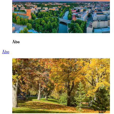
Åbo
Åbo