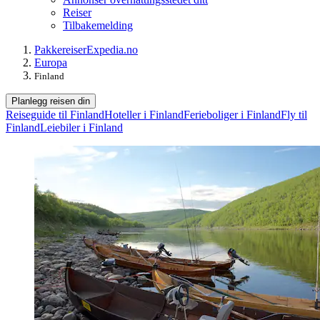
Reiser
Tilbakemelding
Pakkereiser
Expedia.no
Europa
Finland
Planlegg reisen din
Reiseguide til Finland
Hoteller i Finland
Ferieboliger i Finland
Fly til
Finland
Leiebiler i Finland