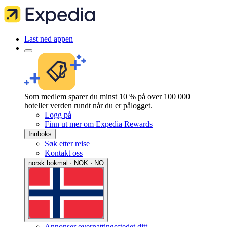
Last ned appen
Som medlem sparer du minst 10 % på over 100 000
hoteller verden rundt når du er pålogget.
Logg på
Finn ut mer om Expedia Rewards
Innboks
Søk etter reise
Kontakt oss
norsk bokmål · NOK · NO
Annonser overnattingsstedet ditt