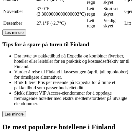
regn
skyet
37.9°F
Lett
Stort sett
November
Gje
(3.3000000000000003°C)
regn
skyet
Lett
Veldig
Desember
27.1°F (-2.7°C)
Litt
regn
skyet
Les mindre
Tips for å spare på turen til Finland
Dra nytte av pakketilbud på Expedia og kombiner flyreiser,
hoteller eller leiebiler for en praktisk og kostnadseffektiv tur til
Finland.
Vurder å reise til Finland i lavsesongen (april, juli og oktober)
for rimeligere alternativer.
Bruk filteret Pris per reisende på Expedia for å finne et
pakketilbud som passer budsjettet ditt.
Sjekk filteret VIP Access-eiendommer for å oppdage
fremragende hoteller med ekstra medlemsfordeler på utvalgte
eiendommer.
Les mindre
De mest populære hotellene i Finland