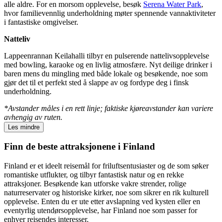
alle aldre. For en morsom opplevelse, besøk
Serena Water Park
,
hvor familievennlig underholdning møter spennende vannaktiviteter
i fantastiske omgivelser.
Natteliv
Lappeenrannan Keilahalli tilbyr en pulserende nattelivsopplevelse
med bowling, karaoke og en livlig atmosfære. Nyt deilige drinker i
baren mens du mingling med både lokale og besøkende, noe som
gjør det til et perfekt sted å slappe av og fordype deg i finsk
underholdning.
*Avstander måles i en rett linje; faktiske kjøreavstander kan variere
avhengig av ruten.
Les mindre
Finn de beste attraksjonene i Finland
Finland er et ideelt reisemål for friluftsentusiaster og de som søker
romantiske utflukter, og tilbyr fantastisk natur og en rekke
attraksjoner. Besøkende kan utforske vakre strender, rolige
naturreservater og historiske kirker, noe som sikrer en rik kulturell
opplevelse. Enten du er ute etter avslapning ved kysten eller en
eventyrlig utendørsopplevelse, har Finland noe som passer for
enhver reisendes interesser.