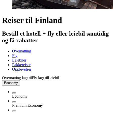
Reiser til Finland
Bestill et hotell + fly eller leiebil samtidig
og få rabatter
Overnatting
Fly
Leiebiler
Pakkereiser
Opplevelser
Overnatting lagt til
Fly lagt til
Leiebil
Economy
Economy
Premium Economy