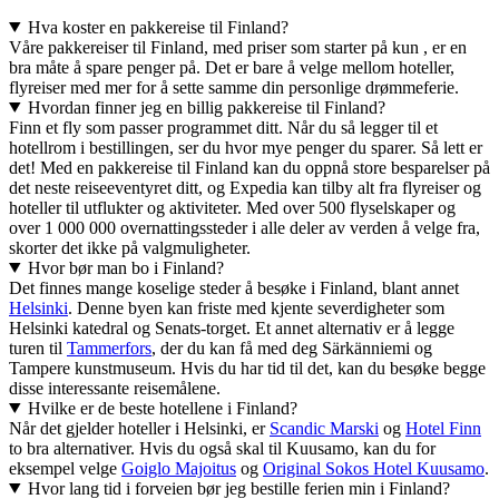
Hva koster en pakkereise til Finland?
Våre pakkereiser til Finland, med priser som starter på kun , er en
bra måte å spare penger på. Det er bare å velge mellom hoteller,
flyreiser med mer for å sette samme din personlige drømmeferie.
Hvordan finner jeg en billig pakkereise til Finland?
Finn et fly som passer programmet ditt. Når du så legger til et
hotellrom i bestillingen, ser du hvor mye penger du sparer. Så lett er
det! Med en pakkereise til Finland kan du oppnå store besparelser på
det neste reiseeventyret ditt, og Expedia kan tilby alt fra flyreiser og
hoteller til utflukter og aktiviteter. Med over 500 flyselskaper og
over 1 000 000 overnattingssteder i alle deler av verden å velge fra,
skorter det ikke på valgmuligheter.
Hvor bør man bo i Finland?
Det finnes mange koselige steder å besøke i Finland, blant annet
Helsinki
. Denne byen kan friste med kjente severdigheter som
Helsinki katedral og Senats-torget. Et annet alternativ er å legge
turen til
Tammerfors
, der du kan få med deg Särkänniemi og
Tampere kunstmuseum. Hvis du har tid til det, kan du besøke begge
disse interessante reisemålene.
Hvilke er de beste hotellene i Finland?
Når det gjelder hoteller i Helsinki, er
Scandic Marski
og
Hotel Finn
to bra alternativer. Hvis du også skal til Kuusamo, kan du for
eksempel velge
Goiglo Majoitus
og
Original Sokos Hotel Kuusamo
.
Hvor lang tid i forveien bør jeg bestille ferien min i Finland?