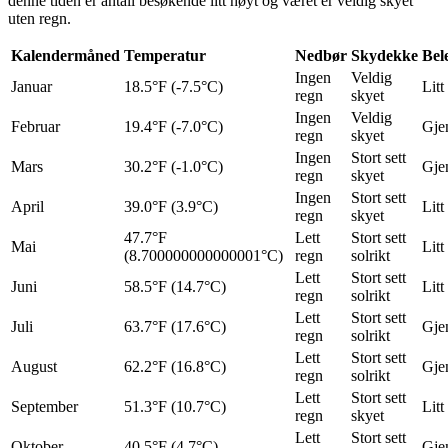
denne tiden er antall besøkende litt høyt og været er veldig skyet
uten regn.
Kalendermåned
Temperatur
Nedbør
Skydekke
Bel
Ingen
Veldig
Januar
18.5°F (-7.5°C)
Litt
regn
skyet
Ingen
Veldig
Februar
19.4°F (-7.0°C)
Gje
regn
skyet
Ingen
Stort sett
Mars
30.2°F (-1.0°C)
Gje
regn
skyet
Ingen
Stort sett
April
39.0°F (3.9°C)
Litt
regn
skyet
47.7°F
Lett
Stort sett
Mai
Litt
(8.700000000000001°C)
regn
solrikt
Lett
Stort sett
Juni
58.5°F (14.7°C)
Litt
regn
solrikt
Lett
Stort sett
Juli
63.7°F (17.6°C)
Gje
regn
solrikt
Lett
Stort sett
August
62.2°F (16.8°C)
Gje
regn
solrikt
Lett
Stort sett
September
51.3°F (10.7°C)
Litt
regn
skyet
Lett
Stort sett
Oktober
40.5°F (4.7°C)
Gje