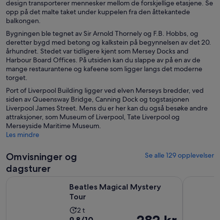
design transporterer mennesker mellom de forskjellige etasjene. Se
opp på det malte taket under kuppelen fra den åttekantede
balkongen.
Bygningen ble tegnet av Sir Arnold Thornely og F.B. Hobbs, og
deretter bygd med betong og kalkstein på begynnelsen av det 20.
århundret. Stedet var tidligere kjent som Mersey Docks and
Harbour Board Offices. På utsiden kan du slappe av på en av de
mange restaurantene og kafeene som ligger langs det moderne
torget.
Port of Liverpool Building ligger ved elven Merseys bredder, ved
siden av Queensway Bridge, Canning Dock og togstasjonen
Liverpool James Street. Mens du er her kan du også besøke andre
attraksjoner, som Museum of Liverpool, Tate Liverpool og
Merseyside Maritime Museum.
Les mindre
Omvisninger og
Se alle 129 opplevelser
dagsturer
Åpnes i en ny fane
Beatles Magical Mystery Tour
Liverpool
Beatles Magical Mystery
Tour
Aktivitetens
2 t
Prisen
282 kr
9.8
9,8/10