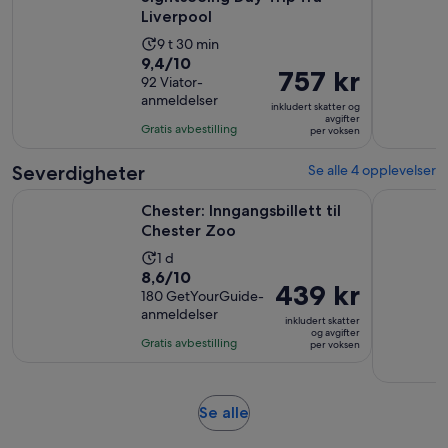
Liverpool
Aktivitetens
9 t 30 min
9.4
9,4/10
varighet
Prisen
757 kr
av
92 Viator-
er
er
anmeldelser
10
9
inkludert skatter og
757 kr
avgifter
med
timer
Gratis avbestilling
per voksen
per
92
og
voksen
anmeldelser
30
Severdigheter
Se alle 4 opplevelser
minutter
Åpnes i en ny fane
Chester: Inngangsbillett til Chester Zoo
Liverpool 
Chester: Inngangsbillett til
Chester Zoo
Aktivitetens
1 d
8.6
8,6/10
varighet
Prisen
439 kr
av
180 GetYourGuide-
er
er
anmeldelser
10
1
inkludert skatter
439 kr
og avgifter
med
dag
Gratis avbestilling
per voksen
per
180
voksen
anmeldelser
Åpnes
Se alle
i