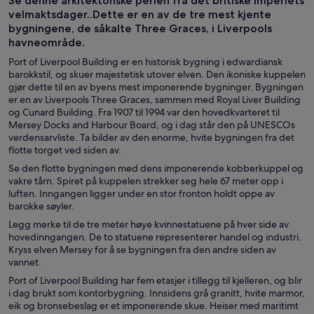
Se denne arkitektonske perlen fra det britiske imperiets
turer
velmaktsdager..Dette er en av de tre mest kjente
bygningene, de såkalte Three Graces, i Liverpools
havneområde.
Port of Liverpool Building er en historisk bygning i edwardiansk
barokkstil, og skuer majestetisk utover elven. Den ikoniske kuppelen
gjør dette til en av byens mest imponerende bygninger. Bygningen
er en av Liverpools Three Graces, sammen med Royal Liver Building
og Cunard Building. Fra 1907 til 1994 var den hovedkvarteret til
Mersey Docks and Harbour Board, og i dag står den på UNESCOs
verdensarvliste. Ta bilder av den enorme, hvite bygningen fra det
flotte torget ved siden av.
Se den flotte bygningen med dens imponerende kobberkuppel og
vakre tårn. Spiret på kuppelen strekker seg hele 67 meter opp i
luften. Inngangen ligger under en stor fronton holdt oppe av
barokke søyler.
Legg merke til de tre meter høye kvinnestatuene på hver side av
hovedinngangen. De to statuene representerer handel og industri.
Kryss elven Mersey for å se bygningen fra den andre siden av
vannet.
Port of Liverpool Building har fem etasjer i tillegg til kjelleren, og blir
i dag brukt som kontorbygning. Innsidens grå granitt, hvite marmor,
eik og bronsebeslag er et imponerende skue. Heiser med maritimt