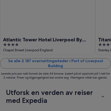
Atlantic Tower Hotel Liverpool By
Titan
4
4
Sunday
out
out
Chapel Street Liverpool England
Stanley
of
of
5
5
Se alle 2 187 overnattingssteder i Port of Liverpool
Building
Laveste pris per natt funnet de siste 24 timene, basert på et opphold på 1 natt for
2 voksne. Priser og tilgjengelighet kan endre seg. Ytterligere vilkår kan gjelde.
Utforsk en verden av reiser
med Expedia