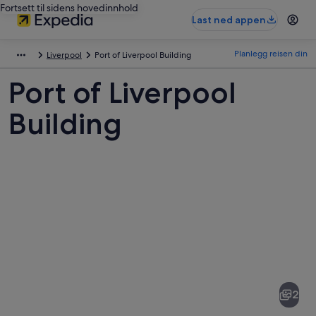
Fortsett til sidens hovedinnhold
Last ned appen
Planlegg reisen din
Liverpool
Port of Liverpool Building
Port of Liverpool
Building
Bilder
av
Port
2
of