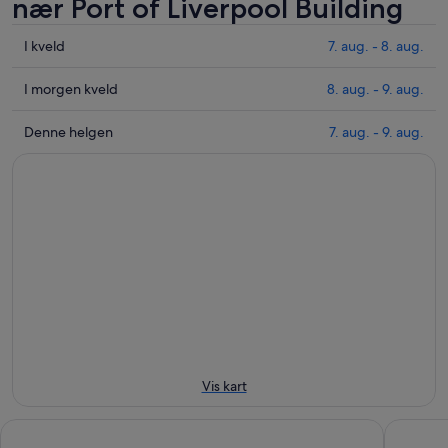
nær Port of Liverpool Building
Sjekk
I kveld
7. aug. - 8. aug.
prisene
nær
Sjekk
I morgen kveld
8. aug. - 9. aug.
Port
prisene
of
nær
Sjekk
Denne helgen
7. aug. - 9. aug.
Liverpool
Port
prisene
Building
of
nær
for
Liverpool
Port
i
Building
of
kveld,
for
Liverpool
7.
i
Building
aug.
morgen
for
-
kveld,
helgen,
8.
8.
7.
aug.
aug.
aug.
-
-
9.
9.
Vis kart
aug.
aug.
Atlantic Tower Hotel Liverpool By Sunday
Titanic H