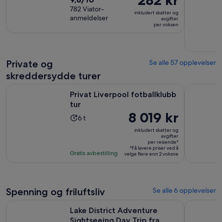
varighet
er
av
782 Viator-
er
inkludert skatter og
282 kr
anmeldelser
10
avgifter
2
per voksen
per
med
timer
voksen
782
anmeldelser
Private og
Se alle 57 opplevelser
skreddersydde turer
Åpnes i en ny fane
Privat Liverpool fotballklubb tur
Secrets of
Privat Liverpool fotballklubb
tur
Prisen
8 019 kr
Aktivitetens
6 t
er
varighet
inkludert skatter og
8 019 kr
avgifter
er
per reisende*
per
6
*Få lavere priser ved å
Gratis avbestilling
velge flere enn 2 voksne
reisende*
timer
Spenning og friluftsliv
Se alle 6 opplevelser
Åp
Lake District Adventure Sightseeing Day Trip fra Liverpool
Shore Excu
Lake District Adventure
Sightseeing Day Trip fra