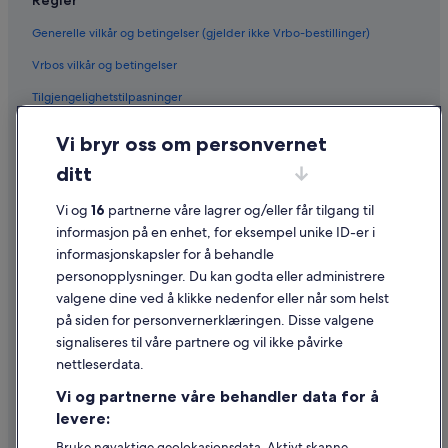
Generelle vilkår og betingelser (gjelder ikke Vrbo-bestillinger)
Vrbos vilkår og betingelser
Tilgjengelighetstilpasninger
Personvern
Vi bryr oss om personvernet
Informasjonskapsler
ditt
Generelle vilkår for bruk av nettstedet
Vi og
16
partnerne våre lagrer og/eller får tilgang til
Juridisk informasjon / kontakt oss
informasjon på en enhet, for eksempel unike ID-er i
informasjonskapsler for å behandle
Retningslinjer for innhold og rapportering av innhold
personopplysninger. Du kan godta eller administrere
valgene dine ved å klikke nedenfor eller når som helst
Hjelp
på siden for personvernerklæringen. Disse valgene
Kontakt oss
signaliseres til våre partnere og vil ikke påvirke
nettleserdata.
Avbestille eller endre bestillingen
Vi og partnerne våre behandler data for å
Refusjonsprosessen og tidsrammer for refusjon
levere:
Å bestille flyreise med et tilgodebeløp
Bruke nøyaktige geolokasjonsdata. Aktivt skanne