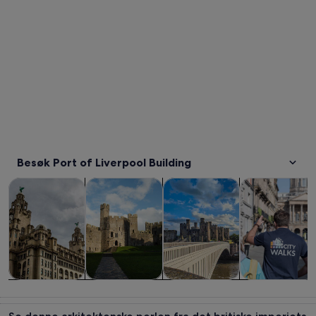
Besøk Port of Liverpool Building
Åpnes i en ny fane
Åpnes i en ny fane
Omvisninger og dagsturer
Historie og kultur
Private og skreddersydde tur
Show og konse
Omvisninger
Historie og
Private og
Show og
og dagsturer
kultur
skreddersydde
konserter