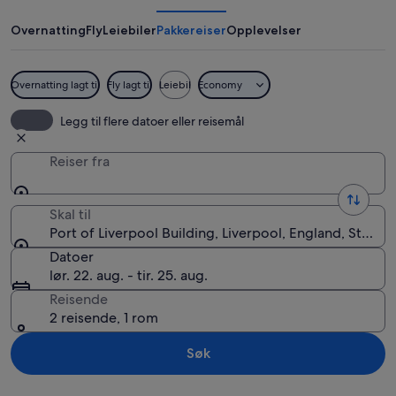
Liverpool
Building
Overnatting
Fly
Leiebiler
Pakkereiser
Opplevelser
Overnatting lagt til
Fly lagt til
Leiebil
Economy
Port of Liverpool Building
Legg til flere datoer eller reisemål
Reiser fra
Skal til
Port of Liverpool Building, Liverpool, England, Storbri
Datoer
lør. 22. aug. - tir. 25. aug.
Reisende
2 reisende, 1 rom
Søk
Se på kartet