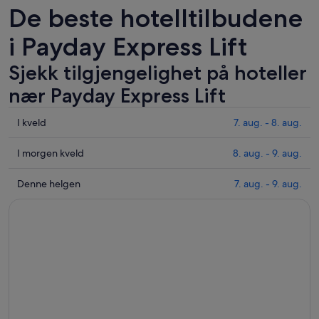
De beste hotelltilbudene
i Payday Express Lift
Sjekk tilgjengelighet på hoteller
nær Payday Express Lift
Sjekk
I kveld
7. aug. - 8. aug.
prisene
nær
Sjekk
I morgen kveld
8. aug. - 9. aug.
Payday
prisene
Express
nær
Sjekk
Denne helgen
7. aug. - 9. aug.
Lift
Payday
prisene
for
Express
nær
i
Lift
Payday
kveld,
for
Express
7.
i
Lift
aug.
morgen
for
-
kveld,
helgen,
8.
8.
7.
aug.
aug.
aug.