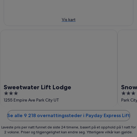
-
-
9.
9.
aug.
aug.
Vis kart
Sweetwater Lift Lodge
Snow Fl
Sweetwater Lift Lodge
Snow
3
3
by R
out
out
1255 Empire Ave Park City UT
Park Cit
of
of
5
5
Se alle 9 218 overnattingssteder i Payday Express Lift
Laveste pris per natt funnet de siste 24 timene, basert på et opphold på 1 natt for
2 voksne. Priser og tilgjengelighet kan endre seg. Ytterligere vilkår kan gjelde.