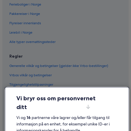
Ferieboliger i Norge
Pakkereiser i Norge
Flyreiser innenlands
Leiebil i Norge
Alle typer overnattingssteder
Regler
Generelle vilkår og betingelser (gjelder ikke Vrbo-bestillinger)
Vrbos vilkår og betingelser
Tilgjengelighetstilpasninger
Personvern
Vi bryr oss om personvernet
Informasjonskapsler
ditt
Generelle vilkår for bruk av nettstedet
Vi og
16
partnerne våre lagrer og/eller får tilgang til
Juridisk informasjon / kontakt oss
informasjon på en enhet, for eksempel unike ID-er i
informasjonskapsler for å behandle