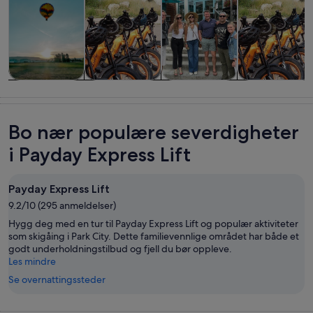
Omvisninger
Historie og
Mat, drikke og
Private og
og dagsturer
kultur
uteliv
skreddersydd
turer
Bo nær populære severdigheter
i Payday Express Lift
Payday Express Lift
9.2/10 (295 anmeldelser)
Hygg deg med en tur til Payday Express Lift og populær aktiviteter
som skigåing i Park City. Dette familievennlige området har både et
godt underholdningstilbud og fjell du bør oppleve.
Les mindre
Se overnattingssteder