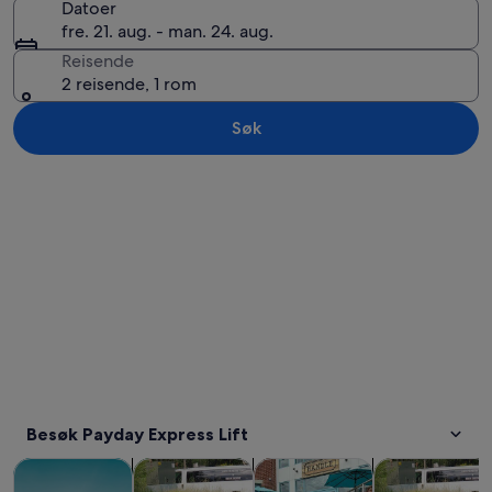
Datoer
fre. 21. aug. - man. 24. aug.
Reisende
2 reisende, 1 rom
Søk
Se på kartet
Besøk Payday Express Lift
Åpnes i en ny fane
Åpnes i en ny fane
Åpnes i e
Omvisninger og dagsturer
Historie og kultur
Mat, drikke og uteliv
Private og skr