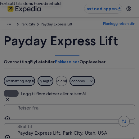
Fortsett til sidens hovedinnhold
Last ned appen
Planlegg reisen din
Park City
Payday Express Lift
Payday Express Lift
Overnatting
Fly
Leiebiler
Pakkereiser
Opplevelser
Overnatting lagt til
Fly lagt til
Leiebil
Economy
Legg til flere datoer eller reisemål
Reiser fra
Skal til
Payday Express Lift, Park City, Utah, USA