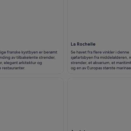
La Rochelle
lige franske kystbyen er berømt
Se havet fra flere vinkler i denne
anding av tilbakelente strender,
sjøfartsbyen fra middelalderen,
r, elegant arkitektur og
strender, et akvarium, et marit
 restauranter.
og en av Europas største marinae