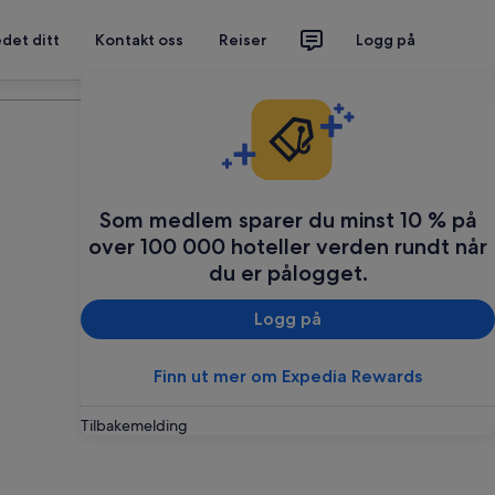
det ditt
Kontakt oss
Reiser
Logg på
Planlegg reisen din
Som medlem sparer du minst 10 % på
over 100 000 hoteller verden rundt når
du er pålogget.
Logg på
Finn ut mer om Expedia Rewards
Tilbakemelding