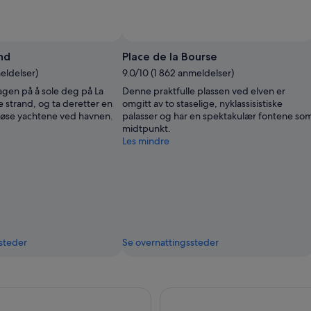
nd
Place de la Bourse
eldelser)
9.0/10 (1 862 anmeldelser)
gen på å sole deg på La
Denne praktfulle plassen ved elven er
e strand, og ta deretter en
omgitt av to staselige, nyklassisistiske
uriøse yachtene ved havnen.
palasser og har en spektakulær fontene so
midtpunkt.
Les mindre
steder
Se overnattingssteder