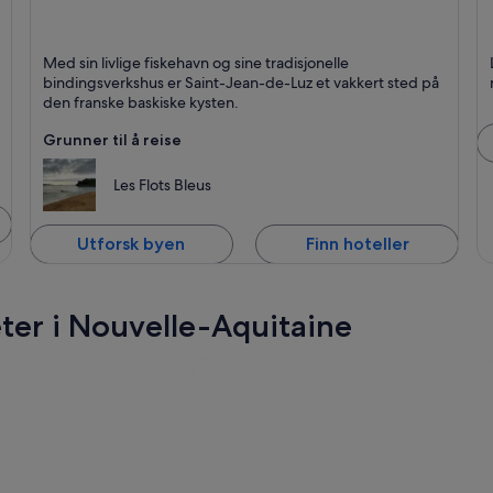
Saint-Jean-de-Luz
S
Med sin livlige fiskehavn og sine tradisjonelle
Kjent for Småby, Fritidsaktiviteter og Marinaer
Kj
bindingsverkshus er Saint-Jean-de-Luz et vakkert sted på
den franske baskiske kysten.
Grunner til å reise
Les Flots Bleus
Utforsk byen
Finn hoteller
er i Nouvelle-Aquitaine