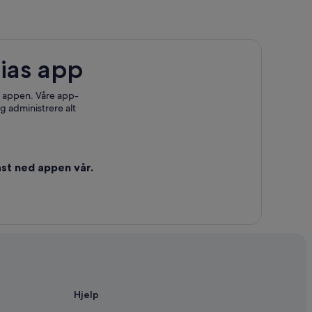
ias app
edoc
 i appen. Våre app-
g administrere alt
st ned appen vår.
Hjelp