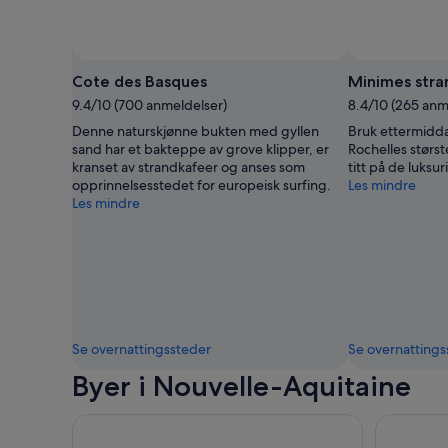
Cote des Basques
Minimes stra
9.4/10 (700 anmeldelser)
8.4/10 (265 anm
Denne naturskjønne bukten med gyllen
Bruk ettermidda
sand har et bakteppe av grove klipper, er
Rochelles størst
kranset av strandkafeer og anses som
titt på de luks
opprinnelsesstedet for europeisk surfing.
Les mindre
Les mindre
Se overnattingssteder
Se overnattings
Byer i Nouvelle-Aquitaine