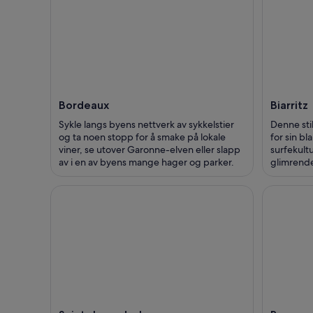
Bordeaux
Biarritz
Sykle langs byens nettverk av sykkelstier
Denne sti
og ta noen stopp for å smake på lokale
for sin bl
viner, se utover Garonne-elven eller slapp
surfekultu
av i en av byens mange hager og parker.
glimrende