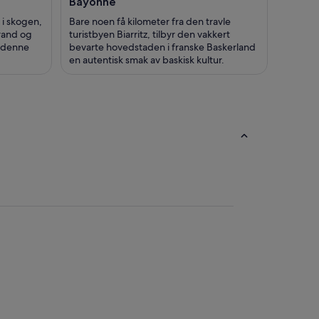
Bayonne
 i skogen,
Bare noen få kilometer fra den travle
rand og
turistbyen Biarritz, tilbyr den vakkert
i denne
bevarte hovedstaden i franske Baskerland
en autentisk smak av baskisk kultur.