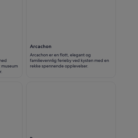
Arcachon
Arcachon er en flott, elegant og
 med
familievennlig ferieby ved kysten med en
imt museum
rekke spennende opplevelser.
r.