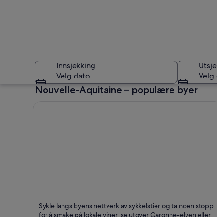
Innsjekking
Utsje
Velg dato
Velg
Nouvelle-Aquitaine – populære byer
Nouvelle-Aquitain
Bordeaux
Sykle langs byens nettverk av sykkelstier og ta noen stopp
Kjent for Shopping, Turer og Business
for å smake på lokale viner, se utover Garonne-elven eller