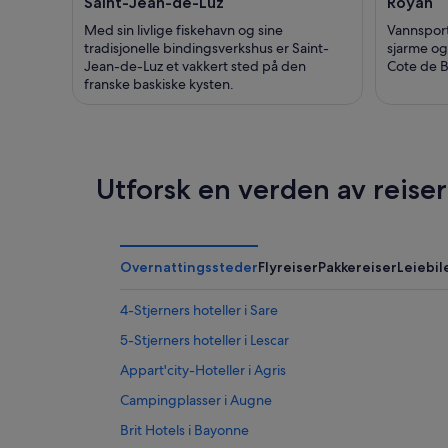
Saint-Jean-de-Luz
Royan
Med sin livlige fiskehavn og sine
Vannsport
tradisjonelle bindingsverkshus er Saint-
sjarme og
Jean-de-Luz et vakkert sted på den
Cote de 
franske baskiske kysten.
Utforsk en verden av reise
Overnattingssteder
Flyreiser
Pakkereiser
Leiebil
4-Stjerners hoteller i Sare
5-Stjerners hoteller i Lescar
Appart'city-Hoteller i Agris
Campingplasser i Augne
Brit Hotels i Bayonne