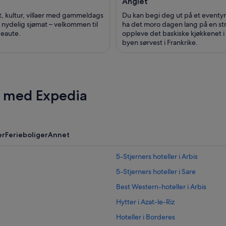
Anglet
, kultur, villaer med gammeldags
Du kan begi deg ut på et eventyr
 nydelig sjømat – velkommen til
ha det moro dagen lang på en st
Beaute.
oppleve det baskiske kjøkkenet 
byen sørvest i Frankrike.
r med Expedia
er
Ferieboliger
Annet
5-Stjerners hoteller i Arbis
5-Stjerners hoteller i Sare
Best Western-hoteller i Arbis
Hytter i Azat-le-Riz
Hoteller i Borderes