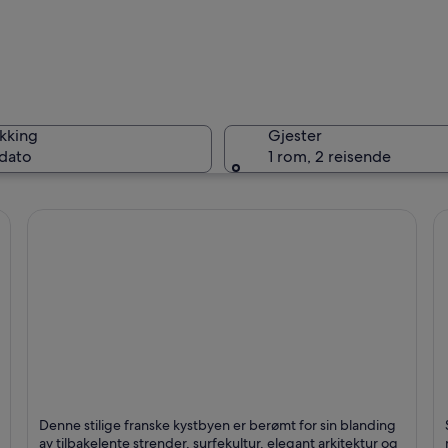
Nouvelle
kking
Gjester
 dato
1 rom, 2 reisende
Nouvelle
e
Biarritz
L
Denne stilige franske kystbyen er berømt for sin blanding
Kjent for Strender, Sjø og Surfing
K
av tilbakelente strender, surfekultur, elegant arkitektur og