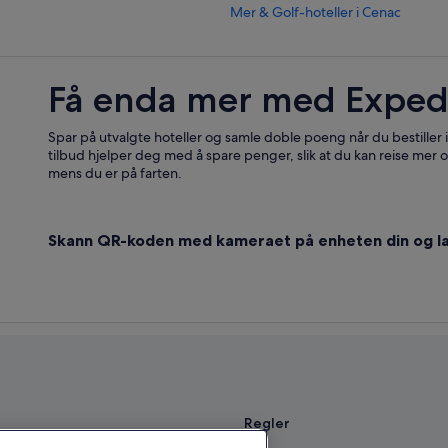
Mer & Golf-hoteller i Cenac
Romantiske hoteller i Domme
Independent-Hoteller i La Rochelle
Få enda mer med Exped
Independent-Hoteller i Listrac-M
Accor Hotels i Maussac
Spar på utvalgte hoteller og samle doble poeng når du bestiller
tilbud hjelper deg med å spare penger, slik at du kan reise mer o
Brandt-Hoteller i Saint-Émilion
mens du er på farten.
Familiehoteller i Saint-Jean-de-Luz
Strandhoteller i Saint-Jean-de-Luz
Skann QR-koden med kameraet på enheten din og la
Pensjonat i Sainte-Sabine-Born
Independent-Hoteller i Tartas
Mer & Golf-hoteller i Vayres
Regler