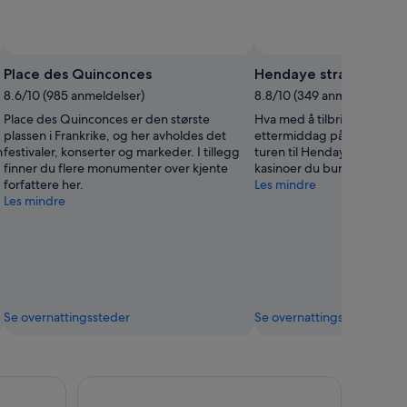
Place des Quinconces
Hendaye strand
8.6/10 (985 anmeldelser)
8.8/10 (349 anmeldelser)
Place des Quinconces er den største
Hva med å tilbringe en av
plassen i Frankrike, og her avholdes det
ettermiddag på Hendaye s
m
festivaler, konserter og markeder. I tillegg
turen til Hendaye? Området
finner du flere monumenter over kjente
kasinoer du burde oppleve
forfattere her.
Les mindre
Les mindre
Se overnattingssteder
Se overnattingssteder