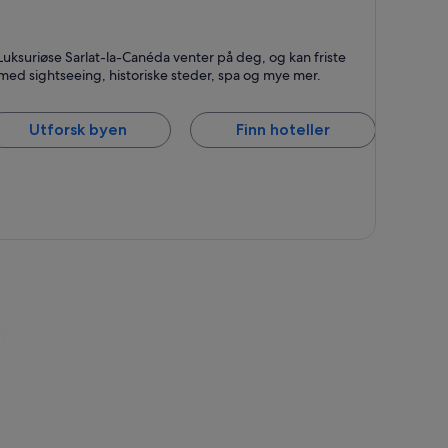
arlat-la-Canéda
Luksuriøse Sarlat-la-Canéda venter på deg, og kan friste
ent for Historisk, Turer og På landet
med sightseeing, historiske steder, spa og mye mer.
Utforsk byen
Finn hoteller