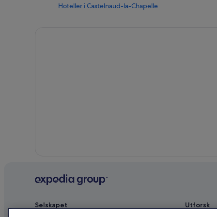
Hoteller i Castelnaud-la-Chapelle
Madame Vacances-hoteller i Cestas
Hoteller i Granges-sur-Lot
Independent-Hoteller i Lescun
P&V-Hoteller i Macaye
Village Hotels i Poitiers
Emeraude Paris-hoteller i Saint-Émilion
Hoteller med wi-fi i Saint-Jean-de-Luz
Campingplasser i Sainte-Mondane
Best Western-hoteller i Talence
Hoteller i Thiat
Selskapet
Utforsk