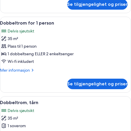
om
Se tilgjengelighet og priser
Dobbeltrom
Åpne
Skrivebord, blendingsgardiner, stryke
7
Dobbeltrom for 1 person
alle
Delvis sjøutsikt
bildene
35 m²
av
Dobbeltrom
Plass til 1 person
for
1 dobbeltseng ELLER 2 enkeltsenger
1
Wi-fi inkludert
person
Mer
Mer informasjon
informasjon
om
Se tilgjengelighet og priser
Dobbeltrom
for
1
Åpne
Skrivebord, blendingsgardiner, stryke
5
person
Dobbeltrom, tårn
alle
Delvis sjøutsikt
bildene
35 m²
av
Dobbeltrom,
1 soverom