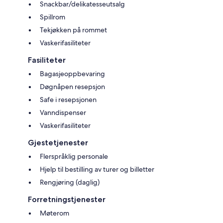
Snackbar/delikatesseutsalg
Spillrom
Tekjøkken på rommet
Vaskerifasiliteter
Fasiliteter
Bagasjeoppbevaring
Døgnåpen resepsjon
Safe i resepsjonen
Vanndispenser
Vaskerifasiliteter
Gjestetjenester
Flerspråklig personale
Hjelp til bestilling av turer og billetter
Rengjøring (daglig)
Forretningstjenester
Møterom