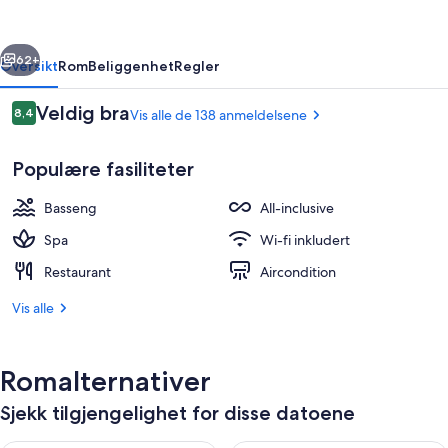
Spa
-
rige
Neste
All
62+
Oversikt
Rom
Beliggenhet
Regler
Inclusive
Anmeldelser
Veldig bra
8,4
Vis alle de 138 anmeldelsene
8,4 av 10 –
Populære fasiliteter
Basseng
All-inclusive
Spa
Wi-fi inkludert
Restaurant
Aircondition
Utendørsbasseng, bassengparasoller o
Vis alle
Romalternativer
Sjekk tilgjengelighet for disse datoene