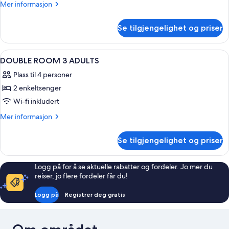
standard
Mer
Mer informasjon
informasjon
om
Se tilgjengelighet og priser
double
standard
Åpne
Skrivebord, blendingsgardiner, stryke
5
DOUBLE ROOM 3 ADULTS
alle
Plass til 4 personer
bildene
2 enkeltsenger
av
DOUBLE
Wi-fi inkludert
ROOM
Mer
Mer informasjon
3
informasjon
om
ADULTS
Se tilgjengelighet og priser
DOUBLE
ROOM
3
Logg på for å se aktuelle rabatter og fordeler. Jo mer du
ADULTS
reiser, jo flere fordeler får du!
Logg på
Registrer deg gratis