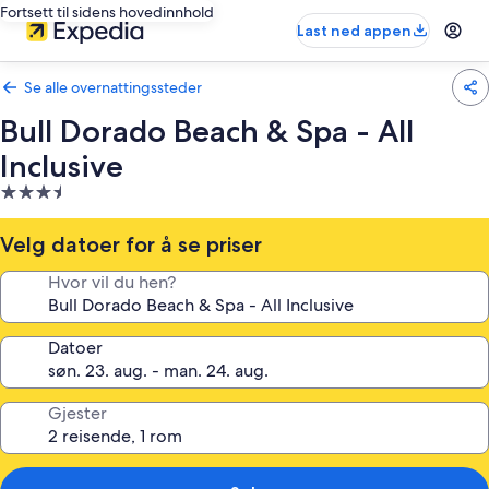
Fortsett til sidens hovedinnhold
Last ned appen
Se alle overnattingssteder
Bull Dorado Beach & Spa - All
Inclusive
Overnattingssted
med
3.5
Velg datoer for å se priser
stjerner
Hvor vil du hen?
Datoer
Gjester