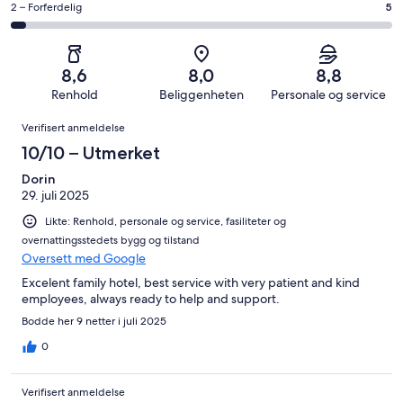
av
−
Rangering
2 – Forferdelig
5
50
4
totalt
Grei.
på
av
−
138
14
2
totalt
Dårlig.
anmeldelser.
av
−
138
5
8,6
8,0
8,8
totalt
Forferdelig.
anmeldelser.
av
Renhold
Beliggenheten
Personale og service
138
5
totalt
Anmeldelser
anmeldelser.
av
Verifisert anmeldelse
138
totalt
anmeldelser.
10/10 – Utmerket
138
anmeldelser.
Dorin
29. juli 2025
Likte: Renhold, personale og service, fasiliteter og
overnattingsstedets bygg og tilstand
Oversett med Google
Excelent family hotel, best service with very patient and kind
employees, always ready to help and support.
Bodde her 9 netter i juli 2025
0
Verifisert anmeldelse