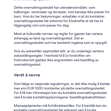
Dette overnattingsstedet har utendørsområder, som
balkonger, verandaer og terrasser, som kanskje ikke passer for
barn. Hvis du har bekymringer, anbefaler vi at du kontakter
overnattingsstedet før ankomst for å bekrefte at de har et
tilgjengelig rom som passer for deg
Merk at kulturelle normer og regler for gjester kan variere
avhengig av land og overnattingssted. Det er
overnattingsstedet som har bestemt reglene som er oppgitt
Hvis du avbestiller oppholdet ditt, er du underlagt vertens
avbestillingsregler. I henhold til EUs forskrifter om
forbrukerrett gjelder ikke angreretten ved bestilling av
overnattingssted.
Verdt å nevne
Som følge av nasjonale reguleringer, er det ikke mulig å betale
mer enn EUR 1000 i kontanter på dette overnattingsstedet.
For å få mer informasjon kan du kontakte overnattingsstedet
ved å bruke kontaktopplysningene i bestillingsbekreftelsen
Massasjetjenester må forhåndsbestilles. For å bestille kan du
kontakte overnattingsstedet før ankomst ved å bruke