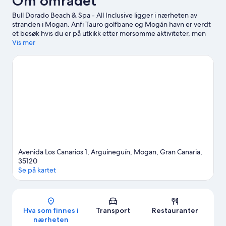
Om området
Bull Dorado Beach & Spa - All Inclusive ligger i nærheten av
stranden i Mogan. Anfi Tauro golfbane og Mogán havn er verdt
et besøk hvis du er på utkikk etter morsomme aktiviteter, men
hvis du heller vil oppleve vakre naturomgivelser, kan du dra til
Vis mer
Anfi-stranden og Puerto Rico-stranden. Reiser du med barn? Da
bør du ikke gå glipp av Lago Taurito vannpark og Angry Birds
aktivitetspark. Med vannaktiviteter som kajakkpadling,
fridykking og snorkling er det mye å finne på i nærheten.
Se vår
reiseguide til Arguineguín
Se flere resorter i Arguineguín
Avenida Los Canarios 1, Arguineguín, Mogan, Gran Canaria,
35120
Se på kartet
Kart
Hva som finnes i
Transport
Restauranter
nærheten