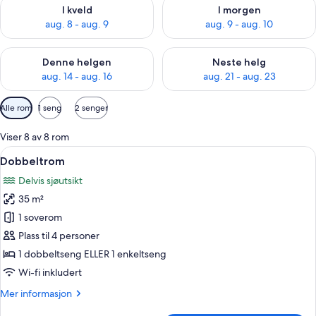
Sjekk tilgjengelighet for i kveld, aug. 8 - aug. 9
Sjekk tilgjengelighet for i mor
I kveld
I morgen
aug. 8 - aug. 9
aug. 9 - aug. 10
Sjekk tilgjengelighet for denne helgen, aug. 14 - aug. 16
Sjekk tilgjengelighet for neste
Denne helgen
Neste helg
aug. 14 - aug. 16
aug. 21 - aug. 23
Tilgjengelige
Alle rom
1 seng
2 senger
filtre
for
Viser 8 av 8 rom
rom
Åpne
Skrivebord, blendingsgardiner, stryke
6
Dobbeltrom
alle
Delvis sjøutsikt
bildene
35 m²
av
Dobbeltrom
1 soverom
Plass til 4 personer
1 dobbeltseng ELLER 1 enkeltseng
Wi-fi inkludert
Mer
Mer informasjon
informasjon