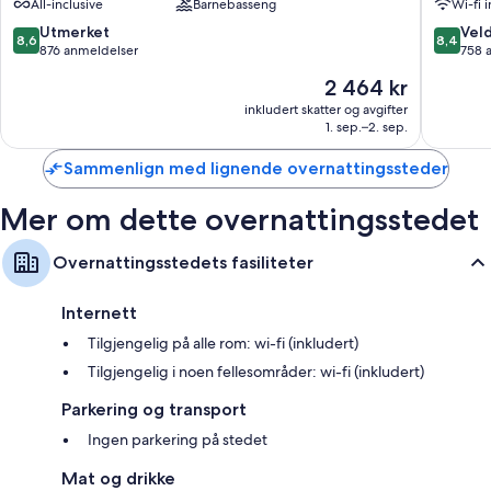
All-inclusive
Barnebasseng
Wi-fi 
All
Inclusive
8.6
8.4
Utmerket
Veld
8,6
8,4
Mogan
av
av
876 anmeldelser
758 
10,
10,
Prisen
2 464 kr
Utmerket,
Veldig
er
876
bra,
inkludert skatter og avgifter
2 464 kr
1. sep.–2. sep.
anmeldelser
758
anmelde
Sammenlign med lignende overnattingssteder
Mer om dette overnattingsstedet
Overnattingsstedets fasiliteter
Internett
Tilgjengelig på alle rom: wi-fi (inkludert)
Tilgjengelig i noen fellesområder: wi-fi (inkludert)
Parkering og transport
Ingen parkering på stedet
Mat og drikke