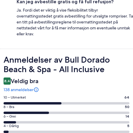
Kan jeg avbestille gratis og få full refusjon?
Ja. Fordi det er viktig å vise fleksibilitet tilbyr
overnattingsstedet gratis avbestilling for utvalgte rompriser. Ta
en titt på avbestillingsreglene til overnattingsstedet på
nettstedet vårt for å få mer informasjon om eventuelle unntak
eller krav.
Anmeldelser
Anmeldelser av Bull Dorado
Beach & Spa - All Inclusive
Veldig bra
8,4
138 anmeldelser
Rangering
10 – Utmerket
64
på
Rangering
8 – Bra
50
10
på
−
Rangering
6 – Grei
14
8
Utmerket.
på
−
Rangering
4 – Dårlig
5
64
6
Bra.
på