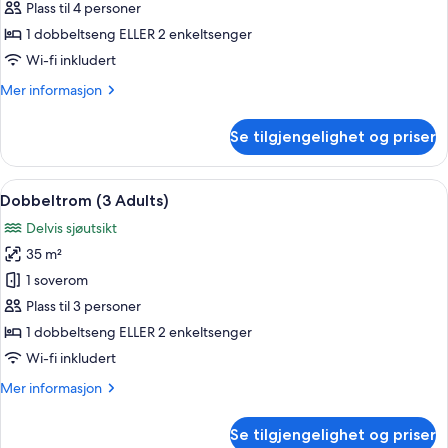
tårn
Plass til 4 personer
1 dobbeltseng ELLER 2 enkeltsenger
Wi-fi inkludert
Mer
Mer informasjon
informasjon
om
Se tilgjengelighet og priser
Dobbeltrom,
tårn
Åpne
Skrivebord, blendingsgardiner, stryke
6
Dobbeltrom (3 Adults)
alle
Delvis sjøutsikt
bildene
35 m²
av
Dobbeltrom
1 soverom
(3
Plass til 3 personer
Adults)
1 dobbeltseng ELLER 2 enkeltsenger
Wi-fi inkludert
Mer
Mer informasjon
informasjon
om
Se tilgjengelighet og priser
Dobbeltrom