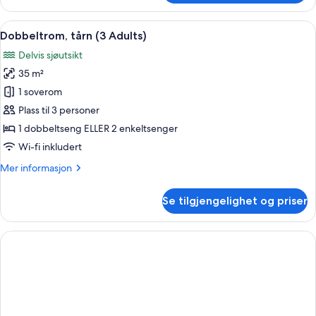
(3
Adults)
Åpne
Skrivebord, blendingsgardiner, stryke
5
Dobbeltrom, tårn (3 Adults)
alle
Delvis sjøutsikt
bildene
35 m²
av
Dobbeltrom,
1 soverom
tårn
Plass til 3 personer
(3
1 dobbeltseng ELLER 2 enkeltsenger
Adults)
Wi-fi inkludert
Mer
Mer informasjon
informasjon
om
Se tilgjengelighet og priser
Dobbeltrom,
tårn
(3
Adults)