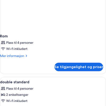
Rom
Plass til 4 personer
Wi-fi inkludert
Mer
Mer informasjon
informasjon
om
Se tilgjengelighet og priser
Rom
Åpne
Skrivebord, blendingsgardiner, stryke
5
double standard
alle
Plass til 4 personer
bildene
2 enkeltsenger
av
double
Wi-fi inkludert