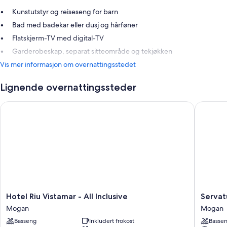
Kunstutstyr og reiseseng for barn
Bad med badekar eller dusj og hårføner
Flatskjerm-TV med digital-TV
Garderobeskap, separat sitteområde og tekjøkken
Vis mer informasjon om overnattingsstedet
Lignende overnattingssteder
Hotel Riu Vistamar - All Inclusive
Servatur
Hotel
Servatur
Hotel Riu Vistamar - All Inclusive
Servat
Riu
Green
Mogan
Mogan
Vistamar
Beach
Basseng
Inkludert frokost
Basse
-
Mogan