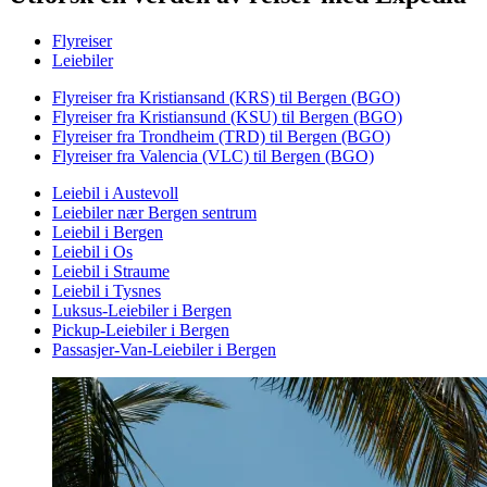
Flyreiser
Leiebiler
Flyreiser fra Kristiansand (KRS) til Bergen (BGO)
Flyreiser fra Kristiansund (KSU) til Bergen (BGO)
Flyreiser fra Trondheim (TRD) til Bergen (BGO)
Flyreiser fra Valencia (VLC) til Bergen (BGO)
Leiebil i Austevoll
Leiebiler nær Bergen sentrum
Leiebil i Bergen
Leiebil i Os
Leiebil i Straume
Leiebil i Tysnes
Luksus-Leiebiler i Bergen
Pickup-Leiebiler i Bergen
Passasjer-Van-Leiebiler i Bergen