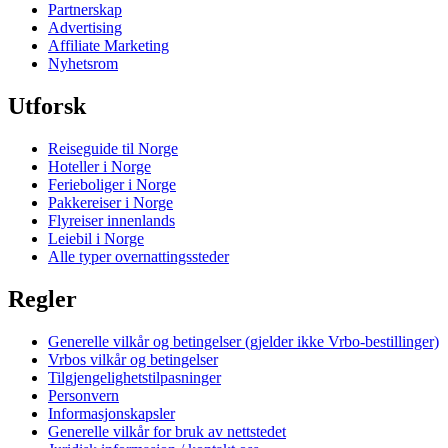
Partnerskap
Advertising
Affiliate Marketing
Nyhetsrom
Utforsk
Reiseguide til Norge
Hoteller i Norge
Ferieboliger i Norge
Pakkereiser i Norge
Flyreiser innenlands
Leiebil i Norge
Alle typer overnattingssteder
Regler
Generelle vilkår og betingelser (gjelder ikke Vrbo-bestillinger)
Vrbos vilkår og betingelser
Tilgjengelighetstilpasninger
Personvern
Informasjonskapsler
Generelle vilkår for bruk av nettstedet