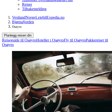
Reiser
Tilbakemelding
Vestland
Norge
Leiebil
Expedia.no
Bjørnafjorden
Osøyro
Planlegg reisen din
Reiseguide til Osøyro
Hoteller i Osøyro
Fly til Osøyro
Pakkereiser til
Osøyro