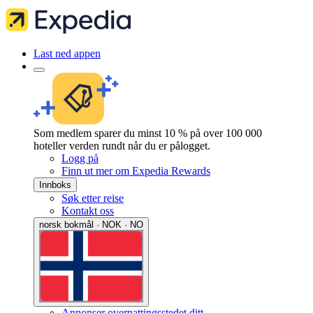
Last ned appen
Som medlem sparer du minst 10 % på over 100 000
hoteller verden rundt når du er pålogget.
Logg på
Finn ut mer om Expedia Rewards
Innboks
Søk etter reise
Kontakt oss
norsk bokmål · NOK · NO
Annonser overnattingsstedet ditt