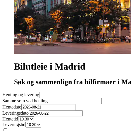
Bilutleie i Madrid
Søk og sammenlign fra bilfirmaer i M
Henting og levering
Samme som ved henting
Hentedato
Leveringsdato
Hentetid
Leveringstid