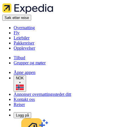
Søk etter reise
Overnatting
Fly
Leiebiler
Pakkereiser
Opplevelser
Tilbud
Grupper og møter
Åpne appen
NOK
•
Annonser overnattingsstedet ditt
Kontakt oss
Reiser
Logg på