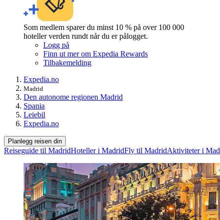
Som medlem sparer du minst 10 % på over 100 000
hoteller verden rundt når du er pålogget.
Logg på
Finn ut mer om Expedia Rewards
Tilbakemelding
Expedia.no
Madrid
Den autonome regionen Madrid
Spania
Leiebil
Expedia.no
Planlegg reisen din
Reiseguide til Madrid
Hoteller i Madrid
Fly til Madrid
Aktiviteter i Mad