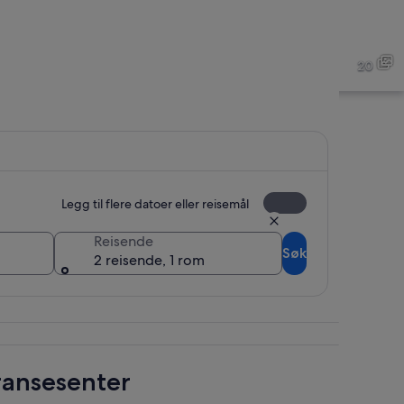
sesenter
Konferansesenter
20
sesenter
Konferansesenter
Legg til flere datoer eller reisemål
Reisende
Søk
2 reisende, 1 rom
ransesenter