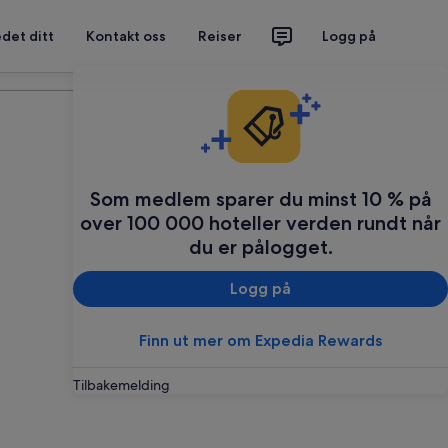
det ditt
Kontakt oss
Reiser
Logg på
Planlegg reisen din
Som medlem sparer du minst 10 % på
over 100 000 hoteller verden rundt når
du er pålogget.
Logg på
Finn ut mer om Expedia Rewards
Tilbakemelding