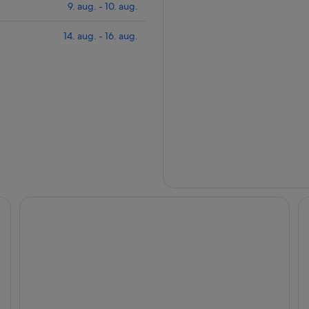
9. aug. - 10. aug.
14. aug. - 16. aug.
Hyatt Regency Salt Lake City
Sa