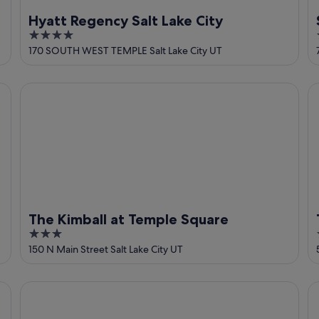
Hyatt Regency Salt Lake City
4
out
170 SOUTH WEST TEMPLE Salt Lake City UT
of
5
The Kimball at Temple Square
Th
The Kimball at Temple Square
3
out
150 N Main Street Salt Lake City UT
of
5
Crystal Inn Hotel & Suites Salt Lake City
B