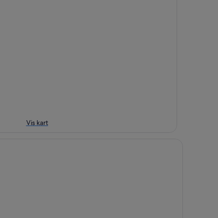
Vis kart
lt Lake Marriott Downtown at City Creek