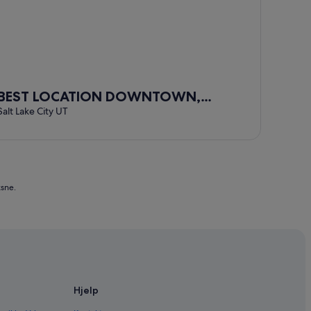
BEST LOCATION DOWNTOWN,
DESIGNER FURNISHINGS
Salt Lake City UT
ksne.
Hjelp