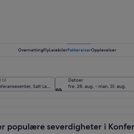
Konferan
Overnatting
Fly
Leiebiler
Pakkereiser
Opplevelser
Konferan
 til
Datoer
fre. 28. aug. - man. 31. aug.
r populære severdigheter i Konfe