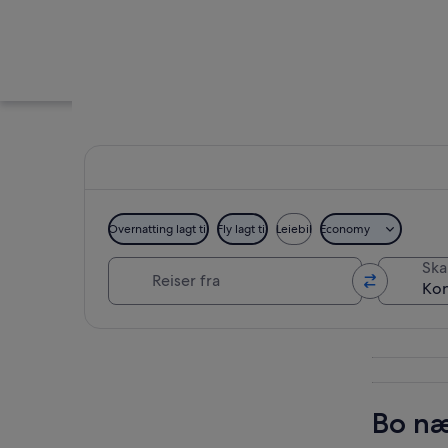
Overnatting lagt til
Fly lagt til
Leiebil
Economy
Reiser fra
Skal
Konferansesenter
Se på kartet
Bo næ