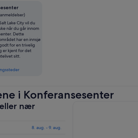
sesenter
7 anmeldelser)
Salt Lake City vil du
ske når du går innom
enter. Dette
området har en innsjø
odt for en trivelig
g er kjent for det
telivet sitt.
ingssteder
ene i Konferansesenter
eller nær
8. aug. - 9. aug.