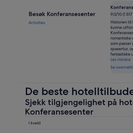
Konferan
Besøk Konferansesenter
9.0/10 (1 51
Historien til 
Activities
kunne utfor
Konferanses
romantiske 
som passer g
spasertur, o
fantastiske u
Les mindre
Se overnatt
De beste hotelltilbud
Sjekk tilgjengelighet på hot
Konferansesenter
Sjekk
I kveld
prisene