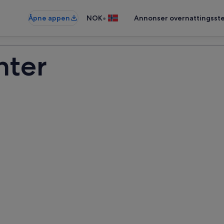
•
Åpne appen
NOK
Annonser overnattingsste
nter