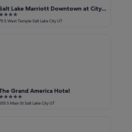
Salt Lake Marriott Downtown at City
4
Creek
out
75 S West Temple Salt Lake City UT
of
5
e Grand America Hotel
The Grand America Hotel
5
out
555 S Main St Salt Lake City UT
of
5
EST LOCATION DOWNTOWN, DESIGNER FURNISHINGS