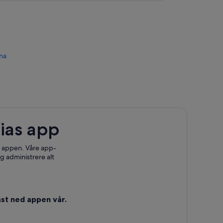
rna
ias app
 i appen. Våre app-
g administrere alt
st ned appen vår.