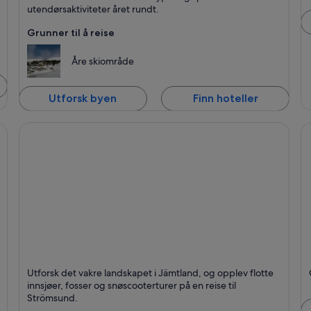
utendørsaktiviteter året rundt.
Grunner til å reise
Åre skiområde
Utforsk byen
Finn hoteller
Strömsund
S
Utforsk det vakre landskapet i Jämtland, og opplev flotte
Kj
innsjøer, fosser og snøscooterturer på en reise til
Strömsund.