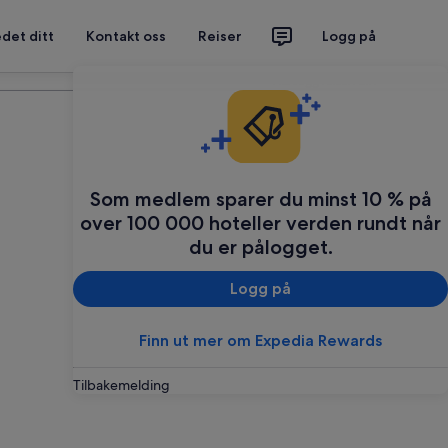
det ditt
Kontakt oss
Reiser
Logg på
Planlegg reisen din
Som medlem sparer du minst 10 % på
over 100 000 hoteller verden rundt når
du er pålogget.
Logg på
Finn ut mer om Expedia Rewards
Tilbakemelding