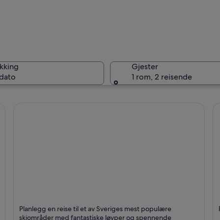
Jämtland
kking
Gjester
 dato
1 rom, 2 reisende
Jämtland
Åre
F
Planlegg en reise til et av Sveriges mest populære
Kjent for Ski, Svømming og Innsjøer
Kj
skiområder med fantastiske løyper og spennende