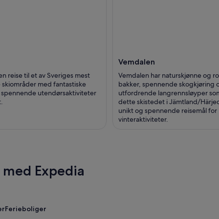
Vemdalen
n reise til et av Sveriges mest
Vemdalen har naturskjønne og r
skiområder med fantastiske
bakker, spennende skogkjøring 
 spennende utendørsaktiviteter
utfordrende langrennsløyper so
.
dette skistedet i Jämtland/Härjeda
unikt og spennende reisemål for
vinteraktiviteter.
r med Expedia
er
Ferieboliger