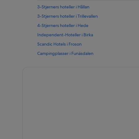
3-Stjerners hoteller i Hållan
3-Stjerners hoteller i Trillevallen
4-Stjerners hoteller i Hede
Independent-Hoteller i Birka
Scandic Hotels i Froson
Campingplasser i Funäsdalen
Sportshytter i Funäsdalen
Hoteller i Hoting
Campingplasser i Krokom
Hoteller i Myrviken
Familiehoteller i Sveg
Luksushoteller i Sveg
Romantiske hoteller i Vemdalen