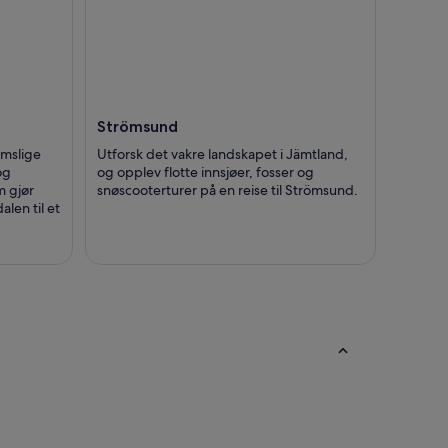
Strömsund
omslige
Utforsk det vakre landskapet i Jämtland,
og
og opplev flotte innsjøer, fosser og
m gjør
snøscooterturer på en reise til Strömsund.
len til et