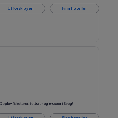
Utforsk byen
Finn hoteller
veg
Opplev fisketurer, fotturer og museer i Sveg!
ent for Fiske, Fotturer og Båtturer
Utforsk byen
Finn hoteller