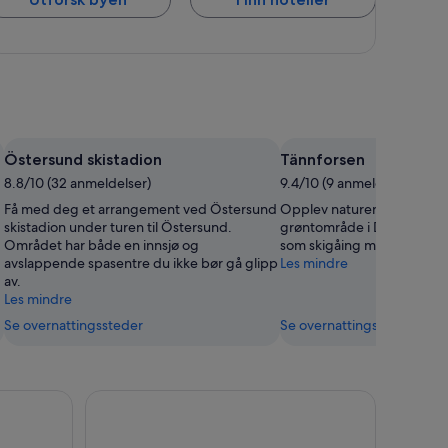
Östersund skistadion
Tännforsen
8.8/10 (32 anmeldelser)
9.4/10 (9 anmeldelser)
Få med deg et arrangement ved Östersund
Opplev naturen ved Tännfor
skistadion under turen til Östersund.
grøntområde i Duved. Bli m
Området har både en innsjø og
som skigåing mens du er i
avslappende spasentre du ikke bør gå glipp
Les mindre
av.
Les mindre
Se overnattingssteder
Se overnattingssteder