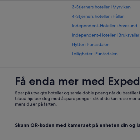
3-Stjerners hoteller i Myrviken
4-Stjerners hoteller i Hållan
Independent-Hoteller i Arvesund
Independent-Hoteller i Bruksvalla
Hytter i Funäsdalen
Leiligheter i Funäsdalen
Hoteller i Häggenås
Hoteller i Knytta
Få enda mer med Exped
Independent-Hoteller i Månsåsen
Hoteller i Sandbäcken
Spar på utvalgte hoteller og samle doble poeng når du bestiller
tilbud hjelper deg med å spare penger, slik at du kan reise mer o
Hoteller med wi-fi i Sveg
mens du er på farten.
Hoteller med wi-fi i Vemdalen
Skann QR-koden med kameraet på enheten din og la