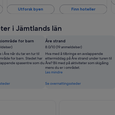
Utforsk byen
Finn hoteller
er i Jämtlands län
kiområde for barn
Åre strand
ldelser)
8.0/10 (19 anmeldelser)
i Åre når du tar en tur til
Hva med å tilbringe en avslappende
mråde for barn. Stedet har
ettermiddag på Åre strand under turen til
slappende spasentre som du
Åre? Bli med på aktiviteter som skigåing
mens du er i området.
Les mindre
steder
Se overnattingssteder