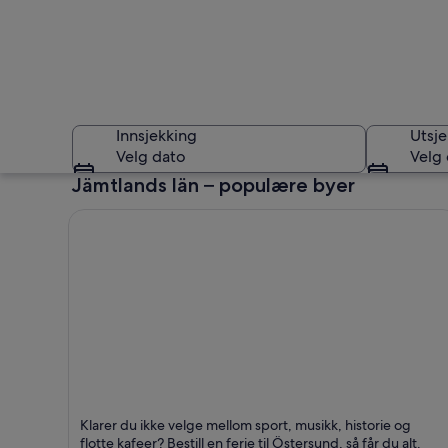
Innsjekking
Utsje
Velg dato
Velg
Jämtlands län – populære byer
Jämtlands län
Östersund
Klarer du ikke velge mellom sport, musikk, historie og
Kjent for Hager, Dyreliv og Museer
flotte kafeer? Bestill en ferie til Östersund, så får du alt.