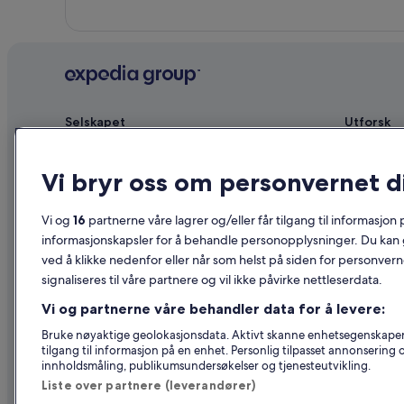
Selskapet
Utforsk
Om
Reiseguide 
Vi bryr oss om personvernet d
Ledige stillinger
Hoteller i N
Annonser overnattingsstedet ditt
Ferieboliger
Vi og
16
partnerne våre lagrer og/eller får tilgang til informasjon
Partnerskap
Pakkereiser
informasjonskapsler for å behandle personopplysninger. Du kan 
ved å klikke nedenfor eller når som helst på siden for personver
Advertising
Flyreiser in
signaliseres til våre partnere og vil ikke påvirke nettleserdata.
Affiliate Marketing
Leiebil i No
Vi og partnerne våre behandler data for å levere:
Nyhetsrom
Alle typer o
Bruke nøyaktige geolokasjonsdata. Aktivt skanne enhetsegenskaper fo
tilgang til informasjon på en enhet. Personlig tilpasset annonsering
innholdsmåling, publikumsundersøkelser og tjenesteutvikling.
Liste over partnere (leverandører)