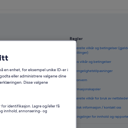
Regler
til Norge
Generelle vilkår og betingelser (gjeld
bestillinger)
itt
orge
Vrbos vilkår og betingelser
 i Norge
 på en enhet, for eksempel unike ID-er i
Tilgjengelighetstilpasninger
 i Norge
godta eller administrere valgene dine
Personvern
nerklæringen. Disse valgene
nenlands
Informasjonskapsler
rge
Generelle vilkår for bruk av nettstede
vernattingssteder
r identifikasjon. Lagre og/eller få
Juridisk informasjon / kontakt oss
 og innhold, annonsering- og
Retningslinjer for innhold og rapport