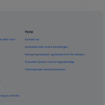
Hjelp
er ikke Vrbo-
Kontakt oss
Avbestille eller endre bestillingen
Refusjonsprosessen og tidsrammer for refusjon
Å bestille flyreise med et tilgodebeløp
Internasjonale reisedokumenter
t
ering av innhold