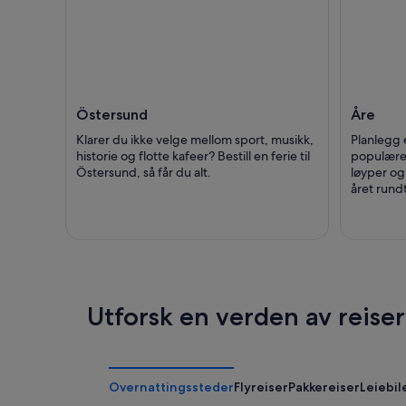
Östersund
Åre
Klarer du ikke velge mellom sport, musikk,
Planlegg e
historie og flotte kafeer? Bestill en ferie til
populære 
Östersund, så får du alt.
løyper og
året rundt
Utforsk en verden av reise
Overnattingssteder
Flyreiser
Pakkereiser
Leiebil