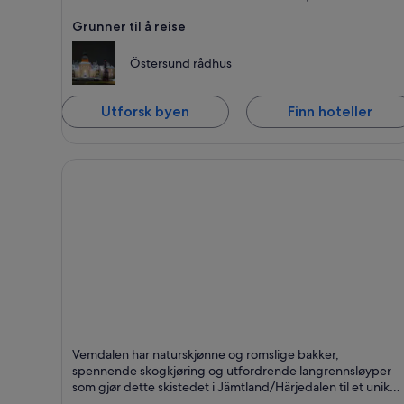
Grunner til å reise
Östersund rådhus
Utforsk byen
Finn hoteller
Vemdalen
Vemdalen har naturskjønne og romslige bakker,
Kjent for Ski,
spennende skogkjøring og utfordrende langrennsløyper
Opplevelser og
som gjør dette skistedet i Jämtland/Härjedalen til et unikt
Natur
og spennende reisemål for vinteraktiviteter.