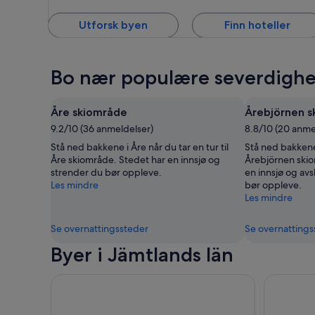
Utforsk byen
Finn hoteller
Bo nær populære severdighet
Åre skiområde
Årebjörnen s
9.2/10 (36 anmeldelser)
8.8/10 (20 anme
Stå ned bakkene i Åre når du tar en tur til
Stå ned bakkene 
Åre skiområde. Stedet har en innsjø og
Årebjörnen skio
strender du bør oppleve.
en innsjø og av
Les mindre
bør oppleve.
Les mindre
Se overnattingssteder
Se overnattings
Byer i Jämtlands län