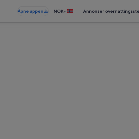
•
Åpne appen
NOK
Annonser overnattingsste