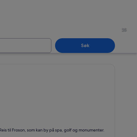
s län
Jämtlands län
25
Søk
s län
Jämtlands län
roson
Reis til Froson, som kan by på spa, golf og monumenter.
ent for Spa, Restauranter og Golf