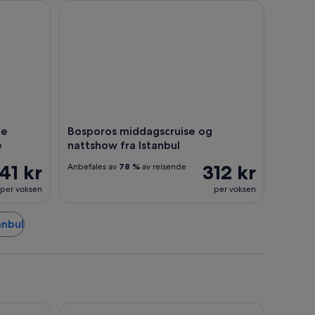
Inngang Billett- og lydguide
Bosporos middagscruise og nattshow fra Istanbul
ne
Bosporos middagscruise og
e
nattshow fra Istanbul
41 kr
312 kr
Anbefales av
78 %
av reisende
per voksen
per voksen
anbul
The Marmara Pera