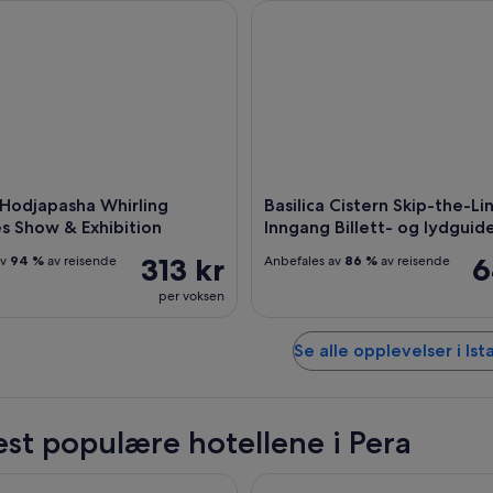
odjapasha Whirling Dervishes Show & Exhibition
Basilica Cistern Skip-the-Line 
 Hodjapasha Whirling
Basilica Cistern Skip-the-Li
s Show & Exhibition
Inngang Billett- og lydguid
313 kr
6
av
94 %
av reisende
Anbefales av
86 %
av reisende
per voksen
Se alle opplevelser i Ist
st populære hotellene i Pera
 Hotels Pera
Pera Palace Hotel