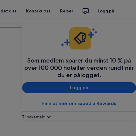
det ditt
Kontakt oss
Reiser
Logg på
Planlegg reisen din
Som medlem sparer du minst 10 % på
over 100 000 hoteller verden rundt når
du er pålogget.
Logg på
Finn ut mer om Expedia Rewards
Tilbakemelding