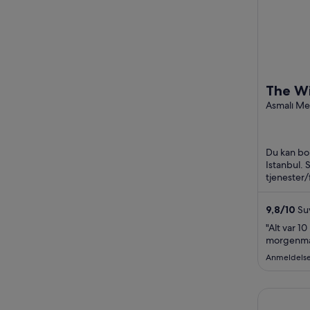
The Wi
Asmalı Me
Mah. Mesr
Cad. No3
İstanbul İ
Du kan bo 
Istanbul. 
tjenester/f
frokost (m
9,8
/
10
Suv
"Alt var 1
morgenmad
Anmeldelse 
Swissotel 