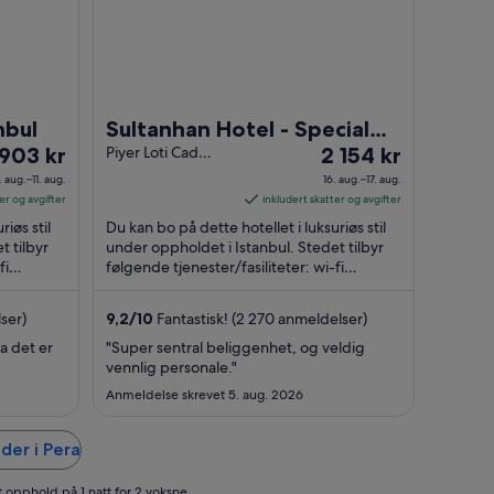
nbul
Sultanhan Hotel - Special
isen
Prisen
 903 kr
Class
Piyer Loti Cad
2 154 kr
No:7 Istanbul
er
. aug.–11. aug.
16. aug.–17. aug.
Istanbul
903 kr
2 154 kr
er og avgifter
inkludert skatter og avgifter
r
per
iøs stil
Du kan bo på dette hotellet i luksuriøs stil
tt
natt
t tilbyr
under oppholdet i Istanbul. Stedet tilbyr
fi
følgende tjenester/fasiliteter: wi-fi
fra
..
(inkludert), parkering (inkludert) ...
16.
g.
aug.
ser)
9,2
/
10
Fantastisk! (2 270 anmeldelser)
til
a det er
"Super sentral beliggenhet, og veldig
17.
vennlig personale."
g.
aug.
Anmeldelse skrevet 5. aug. 2026
der i Pera
t opphold på 1 natt for 2 voksne.