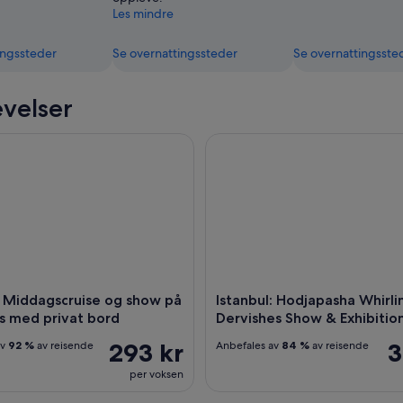
Les mindre
ingssteder
Se overnattingssteder
Se overnattingsste
velser
Middagscruise og show på Bosporos med privat bord
Istanbul: Hodjapasha Whirling
: Middagscruise og show på
Istanbul: Hodjapasha Whirli
s med privat bord
Dervishes Show & Exhibitio
293 kr
3
av
92 %
av reisende
Anbefales av
84 %
av reisende
per voksen