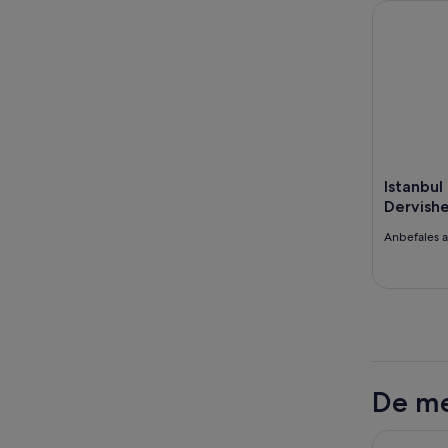
Istanbul H
Istanbul
Dervishe
Anbefales 
De me
The Wings