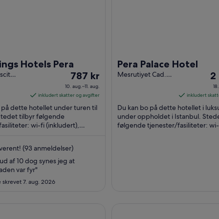
ngs Hotels Pera
Pera Palace Hotel
Prisen
Pr
scit
787 kr
Mesrutiyet Cad.
2
utiyet
No. 52 Istanbul
er
er
10. aug.–11. aug.
18
5
Istanbul
787 kr
2 
inkludert skatter og avgifter
inkludert skatt
stanbul
per
pe
på dette hotellet under turen til
Du kan bo på dette hotellet i luksur
natt
na
Stedet tilbyr følgende
under oppholdet i Istanbul. Stede
asiliteter: wi-fi (inkludert),
fra
følgende tjenester/fasiliteter: wi-
fr
ot betaling) og treningssenter. ...
(inkludert), spa med full service ..
10.
18.
aug.
au
erent! (93 anmeldelser)
til
til
0 ud af 10 dog synes jeg at
11.
19.
en var fyr"
aug.
au
skrevet 7. aug. 2026
The Bosphorus Istanbul
The Ritz-Carlton, Istanbul