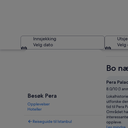
Innsjekking
Utsje
Velg dato
Velg
Se på kartet
Bo næ
Pera Palac
8.0/10 (1 an
Pera
Besøk Pera
Lokalhistorie
utforske der
Opplevelser
tid til Pera 
Hoteller
Området har
interessant
Reiseguide til Istanbul
oppleve.
Les mindre