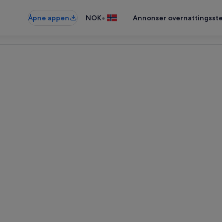
•
Åpne appen
NOK
Annonser overnattingsste