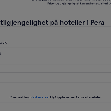
Priser og tilgjengelighet kan endre seg. Ytterlig
tilgjengelighet på hoteller i Pera
kveld
g
Overnatting
Pakkereiser
Fly
Opplevelser
Cruise
Leiebiler