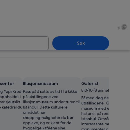
Pera
7
Søk
Pera
rsenter
Illusjonsmuseum
Galerist
8.0/10 (8 anmeldelser)
g Yapi Kredi
Pass på å sette av tid til å kikke
 oppholdet i
på utstillingene ved
Få med deg de artige
ar sjøutsikt
Illusjonsmuseum under turen til
utstillingene i Galerist, et
 katedral du
Istanbul. Dette kulturelle
museum med en spennen
området har
historie, på reisen din til
shoppingmuligheter du bør
Istanbul. Området har
oppleve, og er kjent for de
interessante museer og
hyggelige kaféene sine.
monumenter du bør opple