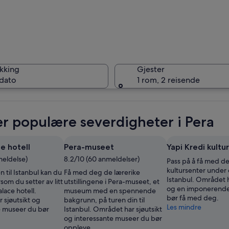
Pera
kking
Gjester
 dato
1 rom, 2 reisende
Pera
r populære severdigheter i Pera
e hotell
Pera-museet
Yapi Kredi kultu
meldelse)
8.2/10 (60 anmeldelser)
Pass på å få med de
kultursenter under
n til Istanbul kan du
Få med deg de lærerike
Istanbul. Området h
som du setter av litt
utstillingene i Pera-museet, et
og en imponerende
Palace hotell.
museum med en spennende
bør få med deg.
 sjøutsikt og
bakgrunn, på turen din til
Les mindre
e museer du bør
Istanbul. Området har sjøutsikt
og interessante museer du bør
oppleve.