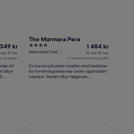
The Marmara Pera
isen
4
Prisen
 349 kr
1 484 kr
out
er
Mesrutiyet Cad.
. aug.–19. aug.
23. aug.–24. aug.
Tepebasi Istanbul
349 kr
of
1 484 kr
er og avgifter
inkludert skatter og avgifter
Istanbul
r
5
per
iøs stil
Du kan bo på dette hotellet med fasiliteter
tt
natt
t tilbyr
for forretningsreisende under oppholdet i
fi
a
Istanbul. Stedet tilbyr følgende
fra
.
tjenester/fasiliteter: wi-fi (inkludert), ...
23.
g.
aug.
til
24.
g.
aug.
Sultanhan Hotel - Special Class