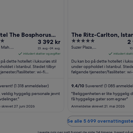
tel The Bosphorus
The Ritz-Carlton, Ista
Prisen
5
Pr
ul
3 392 kr
2
er
out
er
 Mah.
Suzer Plaza,
23. aug.–24. aug.
10
 NO. 19
Askerocagi
3 392 kr
of
2 
inkludert skatter og avgifter
inkludert skatt
stanbul
Caddesi, No:6
per
5
pe
å dette hotellet i luksuriøs stil
Du kan bo på dette hotellet i luksur
Istanbul
natt
na
oldet i Istanbul. Stedet tilbyr
under oppholdet i Istanbul. Stede
jenester/fasiliteter: wi-fi
fra
følgende tjenester/fasiliteter: wi-
fra
), utendørsbasseng og ...
(inkludert), utendørsbasseng og .
23.
10.
aug.
au
erent! (1 318 anmeldelser)
9,4
/
10
Suverent! (1 085 anmeldel
til
til
 veldig hyggelig personale jevnt
"Beliggenheten er lite hyggelig d
24.
11.
avdelinger."
få hyggelige gater som egner"
aug.
au
skrevet 27. juni 2026
Anmeldelse skrevet 21. mai 2026
Se alle 5 699 overnattingsste
Laveste pris per natt funnet de siste 24 timene, basert på e