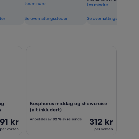
Les mindre
Les mindre
der
Se overnattingssteder
Se overnattingssteder
 Dervishes Show & Exhibition
Bosphorus middag og showcruise (alt inkludert)
ng
Bosphorus middag og showcruise
n
(alt inkludert)
91 kr
312 kr
Anbefales av
82 %
av reisende
per voksen
per voksen