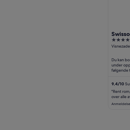
Swisso
5
Istanb
out
Visnezade
Acisu Sok.
of
Istanbul I
5
Du kan bo p
under opph
følgende t
(inkludert
9,4
/
10
Suv
"Rent rom,
over alle 
Anmeldelse 