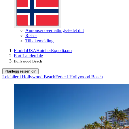
Annonser overnattingsstedet ditt
Reiser
Tilbakemelding
Florida
USA
Hoteller
Expedia.no
Fort Lauderdale
Hollywood Beach
Planlegg reisen din
Leiebiler i Hollywood Beach
Ferier i Hollywood Beach