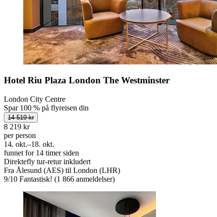
Hotel Riu Plaza London The Westminster
London City Centre
Spar 100 % på flyreisen din
14 519 kr
8 219 kr
per person
14. okt.–18. okt.
funnet for 14 timer siden
Direktefly tur-retur inkludert
Fra Ålesund (AES) til London (LHR)
9
/
10
Fantastisk! (1 866 anmeldelser)