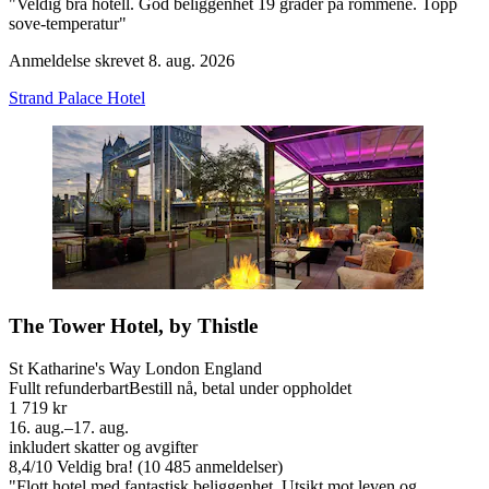
"Veldig bra hotell. God beliggenhet 19 grader på rommene. Topp
sove-temperatur"
Anmeldelse skrevet 8. aug. 2026
Strand Palace Hotel
The Tower Hotel, by Thistle
St Katharine's Way London England
Fullt refunderbart
Bestill nå, betal under oppholdet
1 719 kr
16. aug.–17. aug.
inkludert skatter og avgifter
8,4
/
10
Veldig bra! (10 485 anmeldelser)
"Flott hotel med fantastisk beliggenhet. Utsikt mot leven og