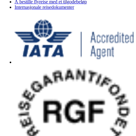
Å bestille flyreise med et tilgodebeløp
Internasjonale reisedokumenter