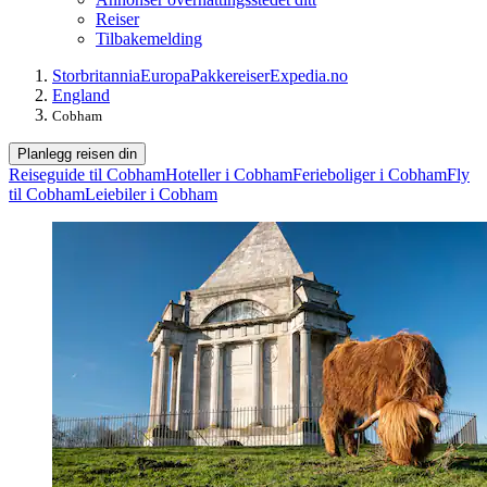
Reiser
Tilbakemelding
Storbritannia
Europa
Pakkereiser
Expedia.no
England
Cobham
Planlegg reisen din
Reiseguide til Cobham
Hoteller i Cobham
Ferieboliger i Cobham
Fly
til Cobham
Leiebiler i Cobham