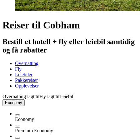
Reiser til Cobham
Bestill et hotell + fly eller leiebil samtidig
og få rabatter
Overnatting
Fly
Leiebiler
Pakkereiser
Opplevelser
Overnatting lagt til
Fly lagt til
Leiebil
Economy
Economy
Premium Economy