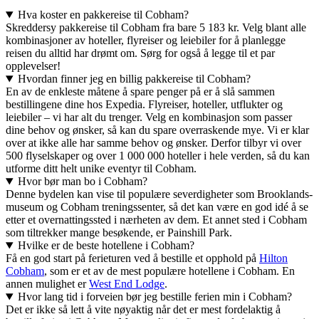
Hva koster en pakkereise til Cobham?
Skreddersy pakkereise til Cobham fra bare 5 183 kr. Velg blant alle
kombinasjoner av hoteller, flyreiser og leiebiler for å planlegge
reisen du alltid har drømt om. Sørg for også å legge til et par
opplevelser!
Hvordan finner jeg en billig pakkereise til Cobham?
En av de enkleste måtene å spare penger på er å slå sammen
bestillingene dine hos Expedia. Flyreiser, hoteller, utflukter og
leiebiler – vi har alt du trenger. Velg en kombinasjon som passer
dine behov og ønsker, så kan du spare overraskende mye. Vi er klar
over at ikke alle har samme behov og ønsker. Derfor tilbyr vi over
500 flyselskaper og over 1 000 000 hoteller i hele verden, så du kan
utforme ditt helt unike eventyr til Cobham.
Hvor bør man bo i Cobham?
Denne bydelen kan vise til populære severdigheter som Brooklands-
museum og Cobham treningssenter, så det kan være en god idé å se
etter et overnattingssted i nærheten av dem. Et annet sted i Cobham
som tiltrekker mange besøkende, er Painshill Park.
Hvilke er de beste hotellene i Cobham?
Få en god start på ferieturen ved å bestille et opphold på
Hilton
Cobham
, som er et av de mest populære hotellene i Cobham. En
annen mulighet er
West End Lodge
.
Hvor lang tid i forveien bør jeg bestille ferien min i Cobham?
Det er ikke så lett å vite nøyaktig når det er mest fordelaktig å