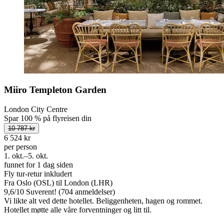
Miiro Templeton Garden
London City Centre
Spar 100 % på flyreisen din
10 787 kr
6 524 kr
per person
1. okt.–5. okt.
funnet for 1 dag siden
Fly tur-retur inkludert
Fra Oslo (OSL) til London (LHR)
9,6
/
10
Suverent! (704 anmeldelser)
Vi likte alt ved dette hotellet. Beliggenheten, hagen og rommet.
Hotellet møtte alle våre forventninger og litt til.