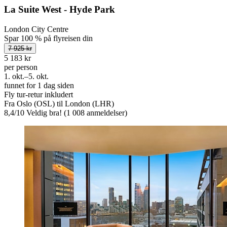
La Suite West - Hyde Park
London City Centre
Spar 100 % på flyreisen din
7 925 kr
5 183 kr
per person
1. okt.–5. okt.
funnet for 1 dag siden
Fly tur-retur inkludert
Fra Oslo (OSL) til London (LHR)
8,4
/
10
Veldig bra! (1 008 anmeldelser)