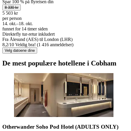
Spar 100 % på flyreisen din
8 330 kr
5 503 kr
per person
14. okt.–18. okt.
funnet for 14 timer siden
Direktefly tur-retur inkludert
Fra Ålesund (AES) til London (LHR)
8,2
/
10
Veldig bra! (1 416 anmeldelser)
Velg datoene dine
De mest populære hotellene i Cobham
Otherwander Soho Pod Hotel (ADULTS ONLY)