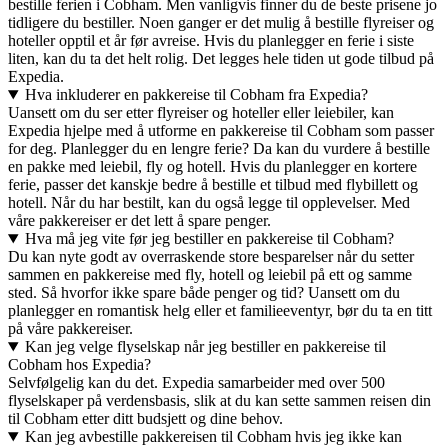
bestille ferien i Cobham. Men vanligvis finner du de beste prisene jo
tidligere du bestiller. Noen ganger er det mulig å bestille flyreiser og
hoteller opptil et år før avreise. Hvis du planlegger en ferie i siste
liten, kan du ta det helt rolig. Det legges hele tiden ut gode tilbud på
Expedia.
Hva inkluderer en pakkereise til Cobham fra Expedia?
Uansett om du ser etter flyreiser og hoteller eller leiebiler, kan
Expedia hjelpe med å utforme en pakkereise til Cobham som passer
for deg. Planlegger du en lengre ferie? Da kan du vurdere å bestille
en pakke med leiebil, fly og hotell. Hvis du planlegger en kortere
ferie, passer det kanskje bedre å bestille et tilbud med flybillett og
hotell. Når du har bestilt, kan du også legge til opplevelser. Med
våre pakkereiser er det lett å spare penger.
Hva må jeg vite før jeg bestiller en pakkereise til Cobham?
Du kan nyte godt av overraskende store besparelser når du setter
sammen en pakkereise med fly, hotell og leiebil på ett og samme
sted. Så hvorfor ikke spare både penger og tid? Uansett om du
planlegger en romantisk helg eller et familieeventyr, bør du ta en titt
på våre pakkereiser.
Kan jeg velge flyselskap når jeg bestiller en pakkereise til
Cobham hos Expedia?
Selvfølgelig kan du det. Expedia samarbeider med over 500
flyselskaper på verdensbasis, slik at du kan sette sammen reisen din
til Cobham etter ditt budsjett og dine behov.
Kan jeg avbestille pakkereisen til Cobham hvis jeg ikke kan