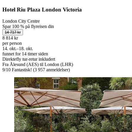
Hotel Riu Plaza London Victoria
London City Centre
Spar 100 % på flyreisen din
14 717 kr
8 814 kr
per person
14. okt.–18. okt.
funnet for 14 timer siden
Direktefly tur-retur inkludert
Fra Ålesund (AES) til London (LHR)
9
/
10
Fantastisk! (3 957 anmeldelser)