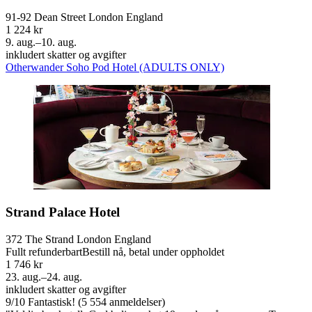
91-92 Dean Street London England
1 224 kr
9. aug.–10. aug.
inkludert skatter og avgifter
Otherwander Soho Pod Hotel (ADULTS ONLY)
Strand Palace Hotel
372 The Strand London England
Fullt refunderbart
Bestill nå, betal under oppholdet
1 746 kr
23. aug.–24. aug.
inkludert skatter og avgifter
9
/
10
Fantastisk! (5 554 anmeldelser)