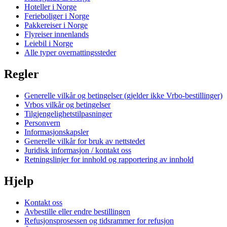
Hoteller i Norge
Ferieboliger i Norge
Pakkereiser i Norge
Flyreiser innenlands
Leiebil i Norge
Alle typer overnattingssteder
Regler
Generelle vilkår og betingelser (gjelder ikke Vrbo-bestillinger)
Vrbos vilkår og betingelser
Tilgjengelighetstilpasninger
Personvern
Informasjonskapsler
Generelle vilkår for bruk av nettstedet
Juridisk informasjon / kontakt oss
Retningslinjer for innhold og rapportering av innhold
Hjelp
Kontakt oss
Avbestille eller endre bestillingen
Refusjonsprosessen og tidsrammer for refusjon