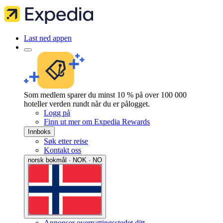
Last ned appen
Som medlem sparer du minst 10 % på over 100 000
hoteller verden rundt når du er pålogget.
Logg på
Finn ut mer om Expedia Rewards
Innboks
Søk etter reise
Kontakt oss
norsk bokmål · NOK · NO
Annonser overnattingsstedet ditt