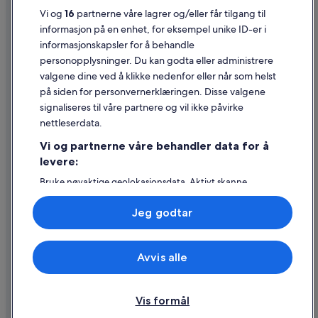
Generelle vilkår for bruk av nettstedet
Vi og
16
partnerne våre lagrer og/eller får tilgang til
Juridisk informasjon / kontakt oss
informasjon på en enhet, for eksempel unike ID-er i
informasjonskapsler for å behandle
Retningslinjer for innhold og rapportering av innhold
personopplysninger. Du kan godta eller administrere
valgene dine ved å klikke nedenfor eller når som helst
Hjelp
på siden for personvernerklæringen. Disse valgene
Kontakt oss
signaliseres til våre partnere og vil ikke påvirke
nettleserdata.
Avbestille eller endre bestillingen
Vi og partnerne våre behandler data for å
Refusjonsprosessen og tidsrammer for refusjon
levere:
Å bestille flyreise med et tilgodebeløp
Bruke nøyaktige geolokasjonsdata. Aktivt skanne
enhetsegenskaper for identifikasjon. Lagre og/eller få
Internasjonale reisedokumenter
tilgang til informasjon på en enhet. Personlig tilpasset
Jeg godtar
annonsering og innhold, annonsering- og
innholdsmåling, publikumsundersøkelser og
tjenesteutvikling.
Avvis alle
Liste over partnere (leverandører)
© 2026 Expedia, Inc., et Expedia Group-selskap. Med enerett. Expedia
og flylogoen er varemerker eller registrerte varemerker som tilhører
Expedia, Inc.
Vis formål