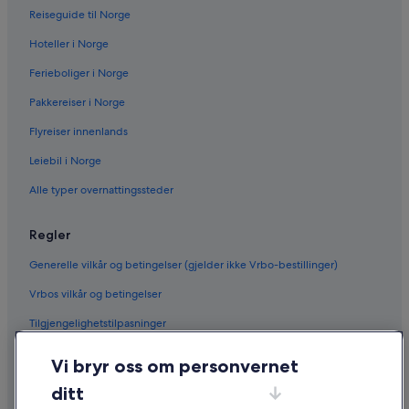
Reiseguide til Norge
Hoteller i Norge
Ferieboliger i Norge
Pakkereiser i Norge
Flyreiser innenlands
Leiebil i Norge
Alle typer overnattingssteder
Regler
Generelle vilkår og betingelser (gjelder ikke Vrbo-bestillinger)
Vrbos vilkår og betingelser
Tilgjengelighetstilpasninger
Personvern
Vi bryr oss om personvernet
Informasjonskapsler
ditt