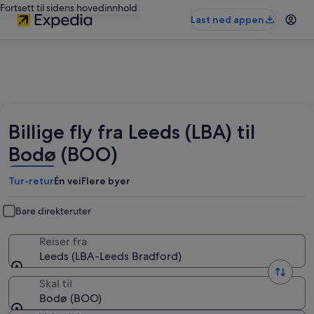
Fortsett til sidens hovedinnhold
Last ned appen
Billige fly fra Leeds (LBA) til
Bodø (BOO)
Tur-retur
Én vei
Flere byer
Bare direkteruter
Reiser fra
Leeds (LBA-Leeds Bradford)
Skal til
Bodø (BOO)