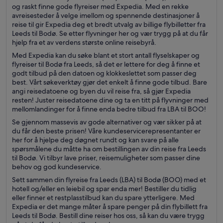
og raskt finne gode flyreiser med Expedia. Med en rekke
avreisesteder å velge imellom og spennende destinasjoner å
reise til gir Expedia deg et bredt utvalg av billige flybilletter fra
Leeds til Bodø. Se etter flyvninger her og vær trygg på at du får
hjelp fra et av verdens største online reisebyrå.
Med Expedia kan du søke blant et stort antall flyselskaper og
flyreiser til Bodø fra Leeds, så det er lettere for deg å finne et
godt tilbud på den datoen og klokkeslettet som passer deg
best. Vårt søkeverktøy gjør det enkelt å finne gode tilbud. Bare
angi reisedatoene og byen du vil reise fra, så gjør Expedia
resten! Juster reisedatoene dine og ta en titt på flyvninger med
mellomlandinger for å finne enda bedre tilbud fra LBA til BOO!
Se gjennom massevis av gode alternativer og vær sikker på at
du får den beste prisen! Våre kundeservicerepresentanter er
her for å hjelpe deg døgnet rundt og kan svare på alle
spørsmålene du måtte ha om bestillingen av din reise fra Leeds
til Bodø. Vi tilbyr lave priser, reisemuligheter som passer dine
behov og god kundeservice.
Sett sammen din flyreise fra Leeds (LBA) til Bodø (BOO) med et
hotell og/eller en leiebil og spar enda mer! Bestiller du tidlig
eller finner et restplasstilbud kan du spare ytterligere. Med
Expedia er det mange måter å spare penger på din flybillett fra
Leeds til Bodø. Bestill dine reiser hos oss, så kan du være trygg