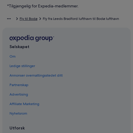
*Tilgjengelig for Expedia-medlemmer.
Fly til Bodø
Fly fra Leeds Bradford lufthavn til Bodø lufthavn
Selskapet
Om
Ledige stillinger
Annonser overnattingsstedet ditt
Partnerskap
Advertising
Affiliate Marketing
Nyhetsrom
Utforsk