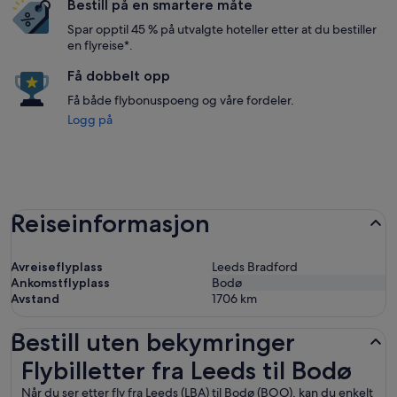
Bestill på en smartere måte
Spar opptil 45 % på utvalgte hoteller etter at du bestiller
en flyreise*.
Få dobbelt opp
Få både flybonuspoeng og våre fordeler.
Logg på
Reiseinformasjon
Avreiseflyplass
Leeds Bradford
Ankomstflyplass
Bodø
Avstand
1706
km
Bestill uten bekymringer
Flybilletter fra Leeds til Bodø
Flybilletter fra Leeds til Bodø
Når du ser etter fly fra Leeds (LBA) til Bodø (BOO), kan du enkelt