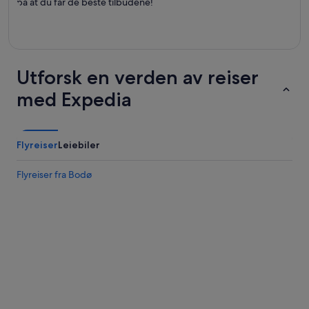
på at du får de beste tilbudene!
Utforsk en verden av reiser
med Expedia
Flyreiser
Leiebiler
Flyreiser fra Bodø