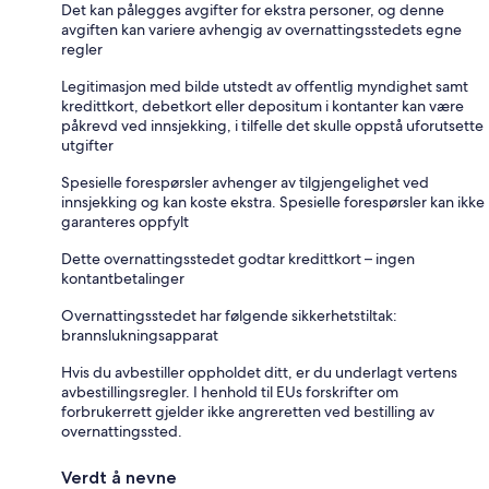
Det kan pålegges avgifter for ekstra personer, og denne
avgiften kan variere avhengig av overnattingsstedets egne
regler
Legitimasjon med bilde utstedt av offentlig myndighet samt
kredittkort, debetkort eller depositum i kontanter kan være
påkrevd ved innsjekking, i tilfelle det skulle oppstå uforutsette
utgifter
Spesielle forespørsler avhenger av tilgjengelighet ved
innsjekking og kan koste ekstra. Spesielle forespørsler kan ikke
garanteres oppfylt
Dette overnattingsstedet godtar kredittkort – ingen
kontantbetalinger
Overnattingsstedet har følgende sikkerhetstiltak:
brannslukningsapparat
Hvis du avbestiller oppholdet ditt, er du underlagt vertens
avbestillingsregler. I henhold til EUs forskrifter om
forbrukerrett gjelder ikke angreretten ved bestilling av
overnattingssted.
Verdt å nevne