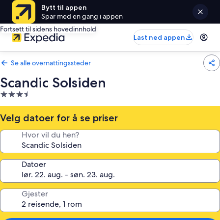
Bytt til appen
Spar med en gang i appen
Fortsett til sidens hovedinnhold
Last ned appen
Se alle overnattingssteder
Scandic Solsiden
Overnattingssted
med
3.5
Velg datoer for å se priser
stjerner
Hvor vil du hen?
Datoer
Gjester