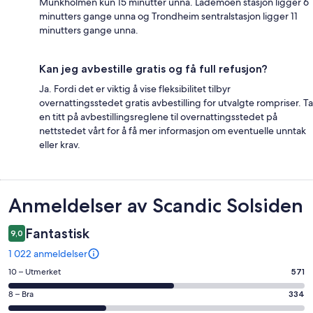
Munkholmen kun 15 minutter unna. Lademoen stasjon ligger 6
minutters gange unna og Trondheim sentralstasjon ligger 11
minutters gange unna.
Kan jeg avbestille gratis og få full refusjon?
Ja. Fordi det er viktig å vise fleksibilitet tilbyr
overnattingsstedet gratis avbestilling for utvalgte rompriser. Ta
en titt på avbestillingsreglene til overnattingsstedet på
nettstedet vårt for å få mer informasjon om eventuelle unntak
eller krav.
Anmeldelser
Anmeldelser av Scandic Solsiden
Fantastisk
9,0
1 022 anmeldelser
Rangering
10 – Utmerket
571
på
Rangering
8 – Bra
334
10
på