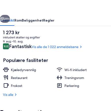
rige
Neste
29+
Oversikt
Rom
Beliggenhet
Regler
Den
1 273 kr
nåværende
inkludert skatter og avgifter
prisen
9. aug.–10. aug.
er
Anmeldelser
Fantastisk
9,0
Vis alle de 1 022 anmeldelsene
9,0 av 10 –
1 273 kr
Populære fasiliteter
Kjæledyrvennlig
Wi-fi inkludert
Frokostbuffé hver dag (mot et tillegg)
Restaurant
Treningsrom
Frokost
Parkering
Vis alle