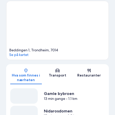
også verdt et besøk. Sett av tid til aktivitetene i området, blant
annet skikjøring.
Se vår reiseguide til Trondheim
Beddingen 1, Trondheim, 7014
Se på kartet
Kart
Hva som finnes i
Transport
Restauranter
nærheten
Gamle bybroen
13 min gange
- 1.1 km
Nidarosdomen