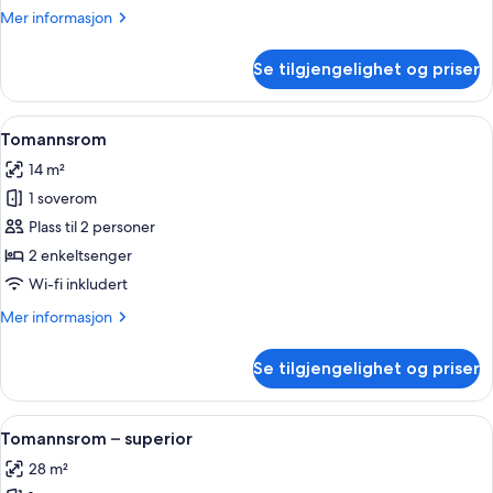
seng
Mer
Mer informasjon
informasjon
om
Se tilgjengelighet og priser
Rom,
1
queensize-
Åpne
Allergitestet sengetøy, skrivebord og 
6
seng
Tomannsrom
alle
14 m²
bildene
1 soverom
av
Tomannsrom
Plass til 2 personer
2 enkeltsenger
Wi-fi inkludert
Mer
Mer informasjon
informasjon
om
Se tilgjengelighet og priser
Tomannsrom
Åpne
Tomannsrom – superior | Allergitestet
7
Tomannsrom – superior
alle
28 m²
bildene