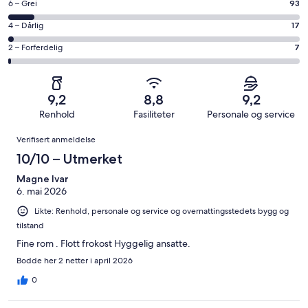
−
Rangering
6 – Grei
93
8
Utmerket.
på
−
Rangering
4 – Dårlig
17
571
6
Bra.
på
av
−
Rangering
2 – Forferdelig
7
334
4
totalt
Grei.
på
av
−
1022
93
2
totalt
Dårlig.
anmeldelser.
av
−
1022
17
9,2
8,8
9,2
totalt
Forferdelig.
anmeldelser.
av
Renhold
Fasiliteter
Personale og service
1022
7
totalt
Anmeldelser
anmeldelser.
av
Verifisert anmeldelse
1022
totalt
anmeldelser.
10/10 – Utmerket
1022
anmeldelser.
Magne Ivar
6. mai 2026
Likte: Renhold, personale og service og overnattingsstedets bygg og
tilstand
Fine rom . Flott frokost Hyggelig ansatte.
Bodde her 2 netter i april 2026
0