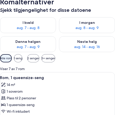
Romalternativer
Sjekk tilgjengelighet for disse datoene
Sjekk tilgjengelighet for i kveld, aug. 7 - aug. 8
Sjekk tilgjengelighet for i mor
I kveld
I morgen
aug. 7 - aug. 8
aug. 8 - aug. 9
Sjekk tilgjengelighet for denne helgen, aug. 7 - aug. 9
Sjekk tilgjengelighet for neste 
Denne helgen
Neste helg
aug. 7 - aug. 9
aug. 14 - aug. 16
Tilgjengelige
Alle rom
1 seng
2 senger
3+ senger
filtre
for
Viser 7 av 7 rom
rom
Åpne
Allergitestet sengetøy, skrivebord og 
6
Rom, 1 queensize-seng
alle
14 m²
bildene
1 soverom
av
Rom,
Plass til 2 personer
1
1 queensize-seng
queensize-
Wi-fi inkludert