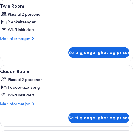
Åpne
Allergitestet sengetøy, skrivebord og 
6
Twin Room
alle
Plass til 2 personer
bildene
2 enkeltsenger
av
Twin
Wi-fi inkludert
Room
Mer
Mer informasjon
informasjon
om
Se tilgjengelighet og priser
Twin
Room
Åpne
Allergitestet sengetøy, skrivebord og 
6
Queen Room
alle
Plass til 2 personer
bildene
1 queensize-seng
av
Queen
Wi-fi inkludert
Room
Mer
Mer informasjon
informasjon
om
Se tilgjengelighet og priser
Queen
Room
Allergitestet sengetøy, skrivebord og 