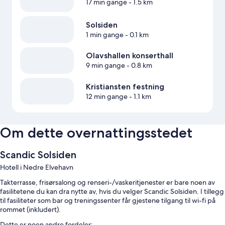
17 min gange
- 1.5 km
Solsiden
1 min gange
- 0.1 km
Olavshallen konserthall
9 min gange
- 0.8 km
Kristiansten festning
12 min gange
- 1.1 km
Om dette overnattingsstedet
Scandic Solsiden
Hotell i Nedre Elvehavn
Takterrasse, frisørsalong og renseri-/vaskeritjenester er bare noen av
fasilitetene du kan dra nytte av, hvis du velger Scandic Solsiden. I tillegg
til fasiliteter som bar og treningssenter får gjestene tilgang til wi-fi på
rommet (inkludert).
Dette er noen andre fordeler: