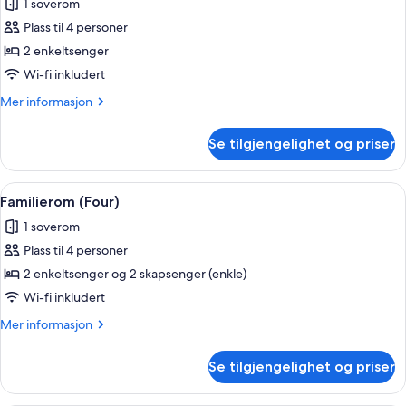
1 soverom
av
Tomannsrom
Plass til 4 personer
–
2 enkeltsenger
superior
Wi-fi inkludert
Mer
Mer informasjon
informasjon
om
Se tilgjengelighet og priser
Tomannsrom
–
superior
Åpne
Allergitestet sengetøy, skrivebord og 
6
Familierom (Four)
alle
1 soverom
bildene
Plass til 4 personer
av
Familierom
2 enkeltsenger og 2 skapsenger (enkle)
(Four)
Wi-fi inkludert
Mer
Mer informasjon
informasjon
om
Se tilgjengelighet og priser
Familierom
(Four)