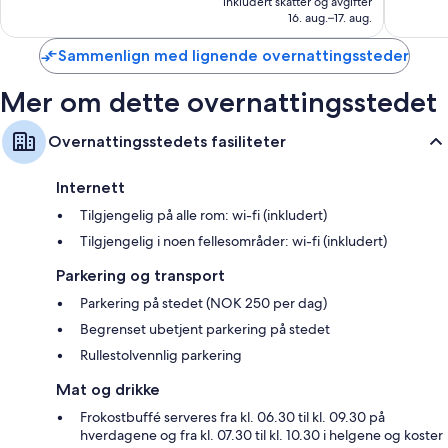
2 041
1 121
inkludert skatter og avgifter
1 470 kr
16. aug.–17. aug.
anmeldelser
anmelde
Sammenlign med lignende overnattingssteder
Mer om dette overnattingsstedet
Overnattingsstedets fasiliteter
Internett
Tilgjengelig på alle rom: wi-fi (inkludert)
Tilgjengelig i noen fellesområder: wi-fi (inkludert)
Parkering og transport
Parkering på stedet (NOK 250 per dag)
Begrenset ubetjent parkering på stedet
Rullestolvennlig parkering
Mat og drikke
Frokostbuffé serveres fra kl. 06.30 til kl. 09.30 på
hverdagene og fra kl. 07.30 til kl. 10.30 i helgene og koster