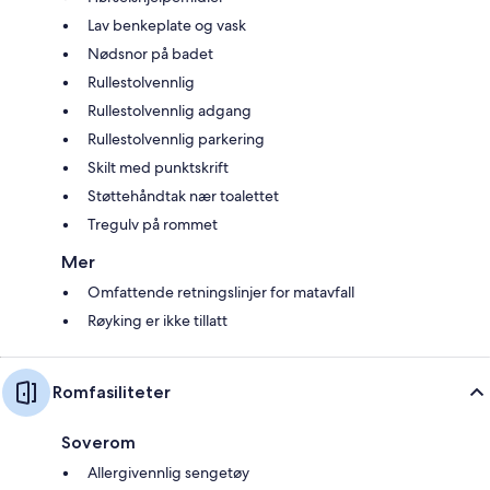
Lav benkeplate og vask
Nødsnor på badet
Rullestolvennlig
Rullestolvennlig adgang
Rullestolvennlig parkering
Skilt med punktskrift
Støttehåndtak nær toalettet
Tregulv på rommet
Mer
Omfattende retningslinjer for matavfall
Røyking er ikke tillatt
Romfasiliteter
Soverom
Allergivennlig sengetøy