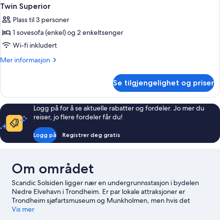
Åpne
10
Twin Superior
alle
Plass til 3 personer
bildene
1 sovesofa (enkel) og 2 enkeltsenger
av
Twin
Wi-fi inkludert
Superior
Mer
Mer informasjon
informasjon
om
Se tilgjengelighet og priser
Twin
Superior
Logg på for å se aktuelle rabatter og fordeler. Jo mer du
reiser, jo flere fordeler får du!
Logg på
Registrer deg gratis
Om området
Scandic Solsiden ligger nær en undergrunnsstasjon i bydelen
Nedre Elvehavn i Trondheim. Er par lokale attraksjoner er
Trondheim sjøfartsmuseum og Munkholmen, men hvis det
heller er shopping som står på planen, kan du ta turen til
Vis mer
Solsiden og Nordre gate. Salamander Night og Vitensenteret er