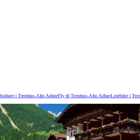
eboliger i Trentino-Alto Adige
Fly til Trentino-Alto Adige
Leiebiler i Tr