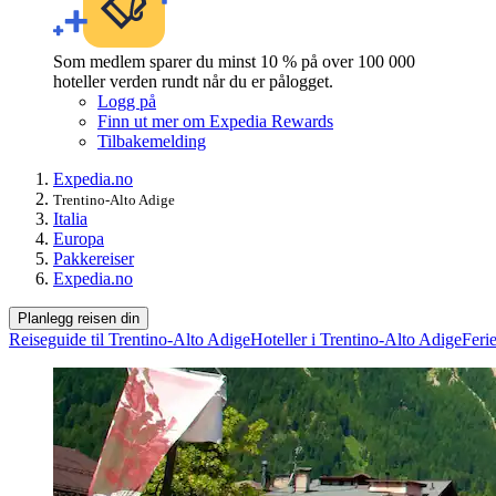
Som medlem sparer du minst 10 % på over 100 000
hoteller verden rundt når du er pålogget.
Logg på
Finn ut mer om Expedia Rewards
Tilbakemelding
Expedia.no
Trentino-Alto Adige
Italia
Europa
Pakkereiser
Expedia.no
Planlegg reisen din
Reiseguide til Trentino-Alto Adige
Hoteller i Trentino-Alto Adige
Feri