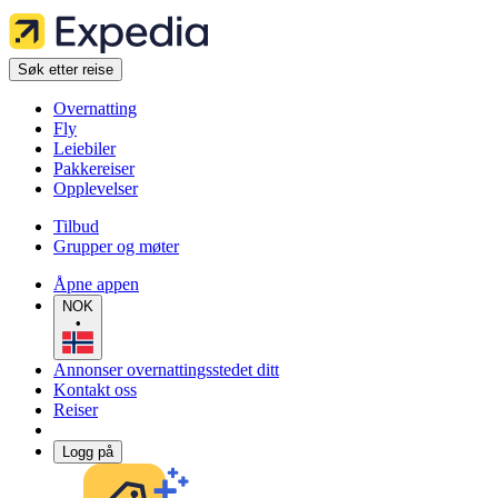
Søk etter reise
Overnatting
Fly
Leiebiler
Pakkereiser
Opplevelser
Tilbud
Grupper og møter
Åpne appen
NOK
•
Annonser overnattingsstedet ditt
Kontakt oss
Reiser
Logg på