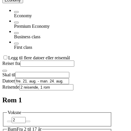
Economy
Economy
Premium Economy
Business class
First class
Legg til flere datoer eller reisemål
Reiser fra
Skal til
Datoer
Reisende
Rom 1
Voksne
Barn
Fra 2 til 17 år