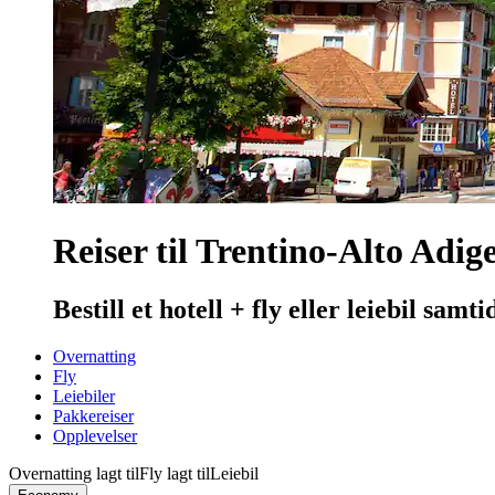
Reiser til Trentino-Alto Adig
Bestill et hotell + fly eller leiebil samt
Overnatting
Fly
Leiebiler
Pakkereiser
Opplevelser
Overnatting lagt til
Fly lagt til
Leiebil