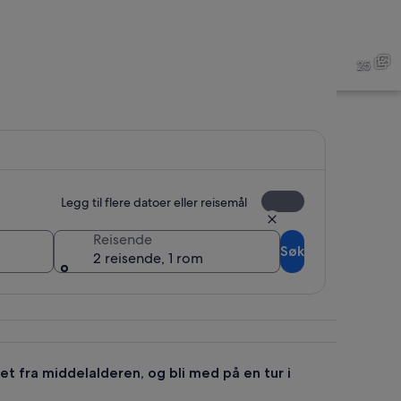
rpalasset
Stormesterpalasset
25
rpalasset
Stormesterpalasset
Legg til flere datoer eller reisemål
Reisende
Søk
2 reisende, 1 rom
t fra middelalderen, og bli med på en tur i