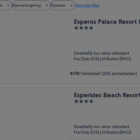
de
Stjernerangering
Flyklasse
Fjern alle filtre
Esperos Palace Resort
4
out
of
5
Direktefly tur-retur inkludert
Fra Oslo (OSL) til Rodos (RHO)
9
/
10
Fantastisk! (255 anmeldelser)
Esperides Beach Resor
4
out
of
5
Direktefly tur-retur inkludert
Fra Oslo (OSL) til Rodos (RHO)