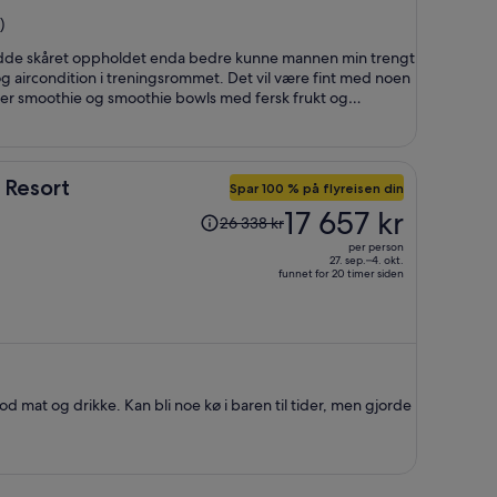
21 203 kr
)
per
person
i hadde skåret oppholdet enda bedre kunne mannen min trengt
 aircondition i treningsrommet. Det vil være fint med noen
er smoothie og smoothie bowls med fersk frukt og
ig godt utvalgs mat med flere spisesteder. Dårlig kultur for
r lenge før vi står opp. Kl 8 var det nesten alt opptatt.
 Resort
Spar 100 % på flyreisen din
Prisen
17 657 kr
26 338 kr
var
per person
26 338 kr,
27. sep.–4. okt.
funnet for 20 timer siden
prisen
er
nå
17 657 kr
per
person
od mat og drikke. Kan bli noe kø i baren til tider, men gjorde