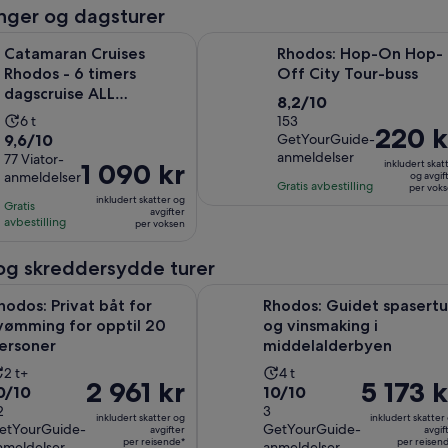
nger og dagsturer
Åpnes i 
Cruises Rhodos - 6 timers dagscruise ALL INCLUSIVE
Rhodos: Hop-On Hop-Off City To
Catamaran Cruises
Rhodos: Hop-On Hop-
Rhodos - 6 timers
Off City Tour-buss
dagscruise ALL
8.2
8,2/10
INCLUSIVE
Aktivitetens
6 t
av
153
Prisen
220 k
9.6
9,6/10
GetYourGuide-
varighet
10
er
anmeldelser
av
77 Viator-
er
med
Prisen
1 090 kr
inkludert skat
220 kr
anmeldelser
og avgif
10
6
153
er
Gratis avbestilling
per vok
per
med
inkludert skatter og
timer
anmeldelser
Gratis
1 090 kr
avgifter
voksen
77
avbestilling
per voksen
per
anmeldelser
voksen
 og skreddersydde turer
Åpnes i en ny fa
ivat båt for svømming for opptil 20 personer
Rhodos: Guidet spasertur og vins
hodos: Privat båt for
Rhodos: Guidet spasertu
vømming for opptil 20
og vinsmaking i
ersoner
middelalderbyen
Aktivitetens
Aktivitetens
2 t+
4 t
Prisen
2 961 kr
Prisen
5 173 k
0.0
10.0
0/10
10/10
varighet
varighet
er
er
v
2
av
3
er
er
inkludert skatter og
inkludert skatter
2 961 kr
5 173 kr
etYourGuide-
GetYourGuide-
0
avgifter
10
avgif
2
4
per reisende*
per reisen
nmeldelser
anmeldelser