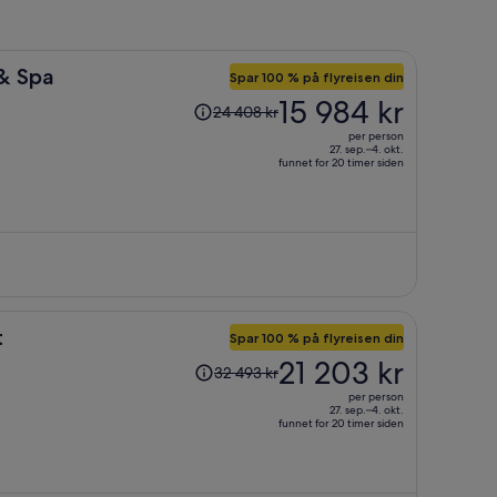
 & Spa
Spar 100 % på flyreisen din
Prisen
15 984 kr
24 408 kr
var
per person
24 408 kr,
27. sep.–4. okt.
funnet for 20 timer siden
prisen
er
nå
15 984 kr
per
person
t
Spar 100 % på flyreisen din
Prisen
21 203 kr
32 493 kr
var
per person
32 493 kr,
27. sep.–4. okt.
funnet for 20 timer siden
prisen
er
nå