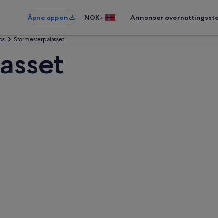
•
Åpne appen
NOK
Annonser overnattingsste
os
Stormesterpalasset
asset