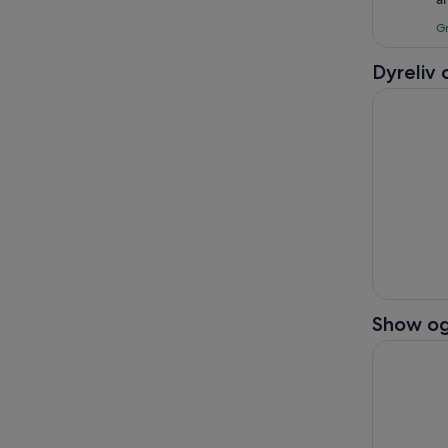
m
2
Gr
a
Dyreliv 
6 timers s
Show og
Helios' tr