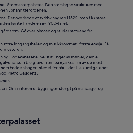
e i Stormesterpalasset. Den storslagne strukturen med
rdenen Johannitterordenen.
ne. Det overlevde et tyrkisk angrep i 1522, men fikk store
a den første halvdelen av 1900-tallet.
dre gårdsrom. Gå over plassen og studer statuene fra
n store inngangshallen og musikkrommet i første etasje. Så
stormesteren.
en og Dodekanesene. Se utstillinger av møbler, gamle
kkgulvene, som ble gravd frem på øya Kos. En av de mest
 hadde slanger i stedet for hår. I det lille kunstgalleriet
a og Pietro Gaudenzi.
avnen.
kvelden. Om vinteren er bygningen stengt på mandager og
terpalasset