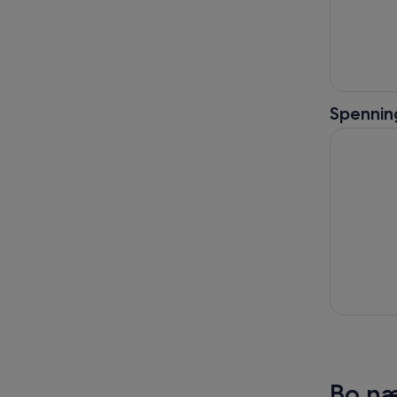
Spenning
Rhodos by
Bo næ