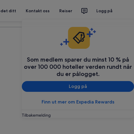
det ditt
Kontakt oss
Reiser
Logg på
Planlegg reisen din
Som medlem sparer du minst 10 % på
over 100 000 hoteller verden rundt når
du er pålogget.
Logg på
Finn ut mer om Expedia Rewards
Tilbakemelding