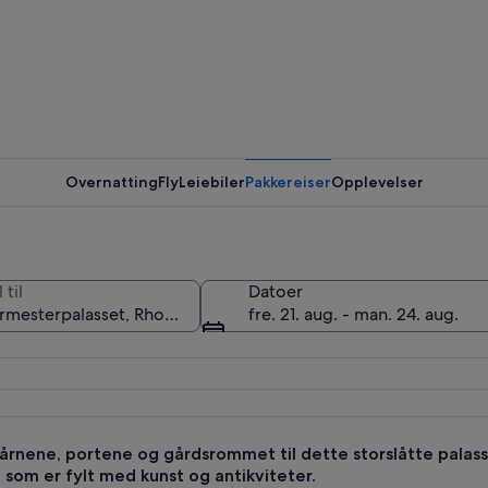
Stormeste
Overnatting
Fly
Leiebiler
Pakkereiser
Opplevelser
Stormeste
 til
Datoer
fre. 21. aug. - man. 24. aug.
årnene, portene og gårdsrommet til dette storslåtte palasse
som er fylt med kunst og antikviteter.