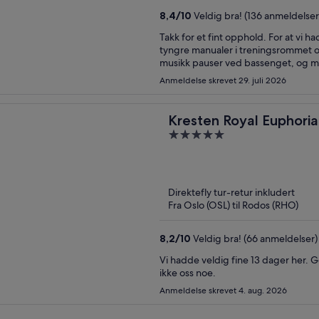
8,4
/
10
Veldig bra! (136 anmeldelser
Takk for et fint opphold. For at v
tyngre manualer i treningsrommet og
musikk pauser ved bassenget, og m
grønnsaker/ sunne alternativer. Veld
Anmeldelse skrevet 29. juli 2026
håndklær som reserverer alle solstole
Kresten Royal Euphoria
5
out
of
5
Direktefly tur-retur inkludert
Fra Oslo (OSL) til Rodos (RHO)
8,2
/
10
Veldig bra! (66 anmeldelser)
Vi hadde veldig fine 13 dager her. G
ikke oss noe.
Anmeldelse skrevet 4. aug. 2026