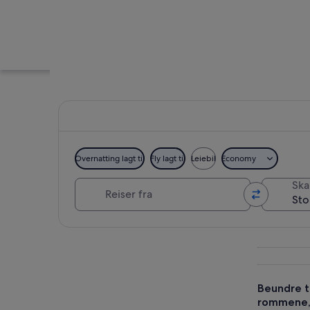
Overnatting lagt til
Fly lagt til
Leiebil
Economy
Reiser fra
Skal
Stormesterpalasset
Se på kartet
Beundre t
rommene, 