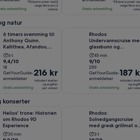
per
per
ed
med
timer
*Få lavere priser ved å
timer
*Få lavere priser ve
reisende*
velge flere enn 2
reisende*
velge flere en
2
3
atis avbestilling
Gratis avbestilling
voksne
voks
nmeldelser
anmeldelser
og natur
Åp
vømming til: Anthony Quinn, Kallithea, Afandou, med snacks
Rhodos: Undervannscruise med gl
6 timers svømming til:
Rhodos:
Anthony Quinn,
Undervannscruise me
Kallithea, Afandou,
glassbunn og
med snacks
undervannsutsikt &
Aktivitetens
Aktivitetens
6 t
45 min
show
9.4
9.0
9,4/10
9/10
varighet
varighet
av
18
av
259
er
er
Prisen
216 kr
Prisen
187 k
GetYourGuide-
GetYourGuide-
10
10
6
45
er
er
anmeldelser
anmeldelser
med
med
timer
inkludert skatter
minutter
inkludert skat
216 kr
187 kr
og avgifter
og avgif
18
259
Gratis avbestilling
Gratis avbestilling
per voksen
per vok
per
per
anmeldelser
anmeldelser
voksen
voksen
 konserter
Åpnes i en ny fane
one: Historien om Rhodos 9D Experience
Rhodos: Solnedgangscruise med gr
Helios' trone: Historien
Rhodos:
om Rhodos 9D
Solnedgangscruise
Experience
med gresk grillmat o
ubegrenset med
Aktivitetens
Aktivitetens
30 min
3 t
drikke
9.2
10.0