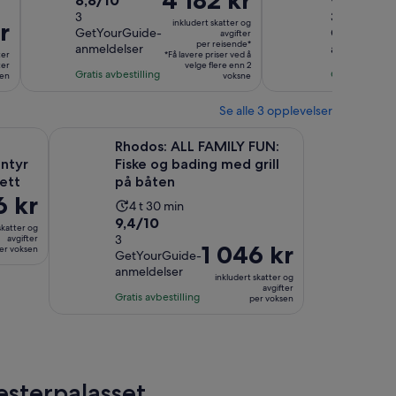
4 182 kr
8,8/10
9,6/10
varighet
varighe
er
av
3
av
34
er
er
r
inkludert skatter og
4 182 kr
GetYourGuide-
GetYourGu
10
avgifter
10
4
3
per reisende*
anmeldelser
per
anmeldelse
med
med
ter
timer
*Få lavere priser ved å
timer
ter
reisende*
velge flere enn 2
3
34
Gratis avbestilling
Gratis avbesti
sen
voksne
anmeldelser
anmeldels
Se alle 3 opplevelser
fane
Åpnes i en ny fane
 av opplevelser Nett
Rhodos: ALL FAMILY FUN: Fiske og bading med grill på
Rhodos: ALL FAMILY FUN:
ntyr
Fiske og bading med grill
ett
på båten
6 kr
Aktivitetens
4 t 30 min
9.4
9,4/10
varighet
skatter og
av
3
avgifter
er
Prisen
1 046 kr
er voksen
GetYourGuide-
10
4
er
anmeldelser
med
timer
inkludert skatter og
1 046 kr
avgifter
3
Gratis avbestilling
og
per voksen
per
anmeldelser
30
voksen
minutter
sterpalasset