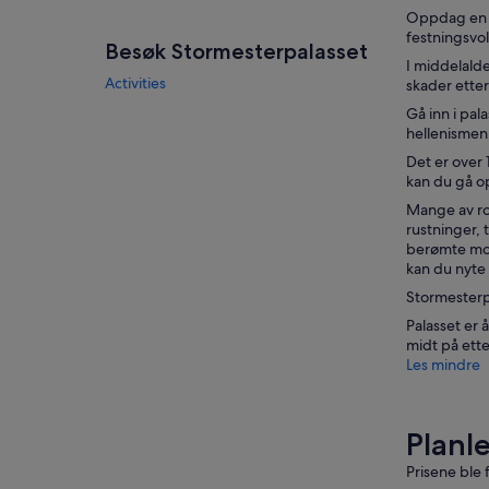
Oppdag en f
festningsvol
Besøk Stormesterpalasset
I middelalde
Activities
skader etter
Gå inn i pal
hellenismen
Det er over
kan du gå op
Mange av ro
rustninger, 
berømte mosa
kan du nyte 
Stormesterp
Palasset er 
midt på ett
Les mindre
Planl
Prisene ble 