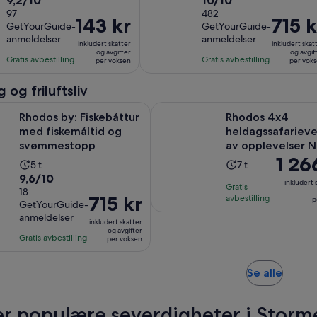
9,2/10
10/10
varighet
varighet
av
97
av
482
er
er
Prisen
143 kr
Prisen
715 k
GetYourGuide-
GetYourGuide-
10
10
30
3
er
er
anmeldelser
anmeldelser
med
med
minutter
inkludert skatter
timer
inkludert skat
143 kr
715 kr
og avgifter
og avgif
97
482
Gratis avbestilling
Gratis avbestilling
per voksen
per vok
per
per
anmeldelser
anmeldelser
voksen
voksen
 og friluftsliv
Åpnes i en ny 
: Fiskebåttur med fiskemåltid og svømmestopp
Rhodos 4x4 heldagssafarieventyr
Rhodos by: Fiskebåttur
Rhodos 4x4
med fiskemåltid og
heldagssafarieve
svømmestopp
av opplevelser N
Prisen
1 26
Aktivitetens
Aktivitetens
5 t
7 t
er
9.6
9,6/10
varighet
varighet
inkludert 
Gratis
1 266 kr
av
18
er
er
Prisen
715 kr
avbestilling
p
per
GetYourGuide-
10
5
7
er
anmeldelser
voksen
med
timer
inkludert skatter
timer
715 kr
og avgifter
18
Gratis avbestilling
per voksen
per
anmeldelser
voksen
Åpnes
Se alle
i
en
r populære severdigheter i Storme
ny