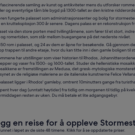
ascinerende samling av kunst og antikviteter mens du utforsker rommen
ler og eventyrlige tårn ble bygd på 1300-tallet av den kristne riddero
ren fungerte palasset som administrasjonssenter og bolig for stormester
 en krutteksplosjon 300 år senere. Dagens palass er en rekonstruksjon fr
asset via den store porten med tvillingtårnene, som fører til et stort, in
 og romertiden, som står mellom buegangene på det nederste nivået.
 150 rom i palasset, og 24 av dem er åpne for besøkende. Gå gjennom de
p trappen til andre etasje, hvor du kan titte inn i den gamle boligen til 
mmene har utstillinger som viser historien til Rhodos, Johannitterorden
tepper og vaser fra 1500- og 1600-tallet. Studer de hellenistiske mosai
ikkene er fremstillingen av Medusa, det gresk-mytologiske monsteret som
synet av de religiøse maleriene av de italienske kunstnerne Felice Vellan
alasset ligger i Rhodos' gamleby, omtrent 10minutters gange fra turisth
åpent hver dag (unntatt høytider) fra tidlig om morgenen til tidlig på 
ermiddagen resten av uken. Du må betale et lite adgangsgebyr.
egg en reise for å oppleve Stormes
funnet i løpet av de siste 48 timene. Klikk for å se oppdaterte priser.