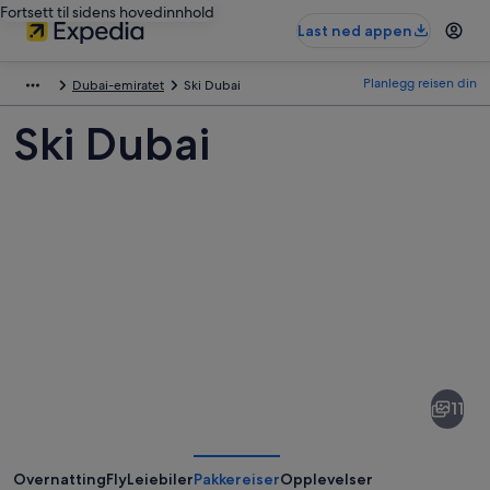
Fortsett til sidens hovedinnhold
Last ned appen
Planlegg reisen din
Dubai-emiratet
Ski Dubai
Ski Dubai
Bilder
av
Ski
11
Dubai
Overnatting
Fly
Leiebiler
Pakkereiser
Opplevelser