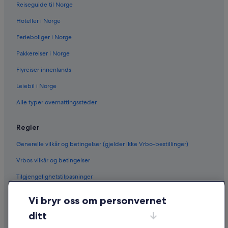
Reiseguide til Norge
Hoteller i Norge
Ferieboliger i Norge
Pakkereiser i Norge
Flyreiser innenlands
Leiebil i Norge
Alle typer overnattingssteder
Regler
Generelle vilkår og betingelser (gjelder ikke Vrbo-bestillinger)
Vrbos vilkår og betingelser
Tilgjengelighetstilpasninger
Personvern
Vi bryr oss om personvernet
Informasjonskapsler
ditt
Generelle vilkår for bruk av nettstedet