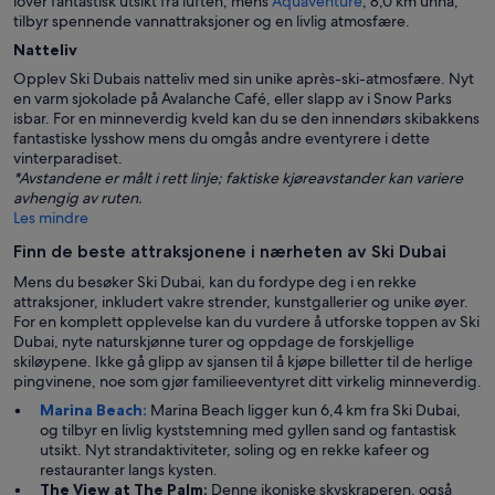
lover fantastisk utsikt fra luften, mens
Aquaventure
, 8,0 km unna,
tilbyr spennende vannattraksjoner og en livlig atmosfære.
Natteliv
Opplev Ski Dubais natteliv med sin unike après-ski-atmosfære. Nyt
en varm sjokolade på Avalanche Café, eller slapp av i Snow Parks
isbar. For en minneverdig kveld kan du se den innendørs skibakkens
fantastiske lysshow mens du omgås andre eventyrere i dette
vinterparadiset.
*Avstandene er målt i rett linje; faktiske kjøreavstander kan variere
avhengig av ruten.
Les mindre
Finn de beste attraksjonene i nærheten av Ski Dubai
Mens du besøker Ski Dubai, kan du fordype deg i en rekke
attraksjoner, inkludert vakre strender, kunstgallerier og unike øyer.
For en komplett opplevelse kan du vurdere å utforske toppen av Ski
Dubai, nyte naturskjønne turer og oppdage de forskjellige
skiløypene. Ikke gå glipp av sjansen til å kjøpe billetter til de herlige
pingvinene, noe som gjør familieeventyret ditt virkelig minneverdig.
Marina Beach:
Marina Beach ligger kun 6,4 km fra Ski Dubai,
og tilbyr en livlig kyststemning med gyllen sand og fantastisk
utsikt. Nyt strandaktiviteter, soling og en rekke kafeer og
restauranter langs kysten.
The View at The Palm:
Denne ikoniske skyskraperen, også