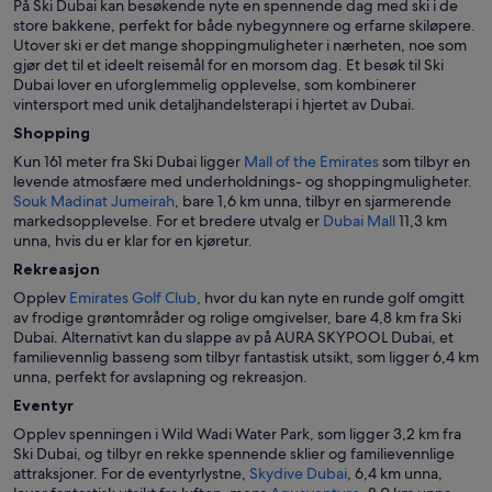
På Ski Dubai kan besøkende nyte en spennende dag med ski i de
store bakkene, perfekt for både nybegynnere og erfarne skiløpere.
Utover ski er det mange shoppingmuligheter i nærheten, noe som
gjør det til et ideelt reisemål for en morsom dag. Et besøk til Ski
Dubai lover en uforglemmelig opplevelse, som kombinerer
vintersport med unik detaljhandelsterapi i hjertet av Dubai.
Shopping
Kun 161 meter fra Ski Dubai ligger
Mall of the Emirates
som tilbyr en
levende atmosfære med underholdnings- og shoppingmuligheter.
Souk Madinat Jumeirah
, bare 1,6 km unna, tilbyr en sjarmerende
markedsopplevelse. For et bredere utvalg er
Dubai Mall
11,3 km
unna, hvis du er klar for en kjøretur.
Rekreasjon
Opplev
Emirates Golf Club
, hvor du kan nyte en runde golf omgitt
av frodige grøntområder og rolige omgivelser, bare 4,8 km fra Ski
Dubai. Alternativt kan du slappe av på AURA SKYPOOL Dubai, et
familievennlig basseng som tilbyr fantastisk utsikt, som ligger 6,4 km
unna, perfekt for avslapning og rekreasjon.
Eventyr
Opplev spenningen i Wild Wadi Water Park, som ligger 3,2 km fra
Ski Dubai, og tilbyr en rekke spennende sklier og familievennlige
attraksjoner. For de eventyrlystne,
Skydive Dubai
, 6,4 km unna,