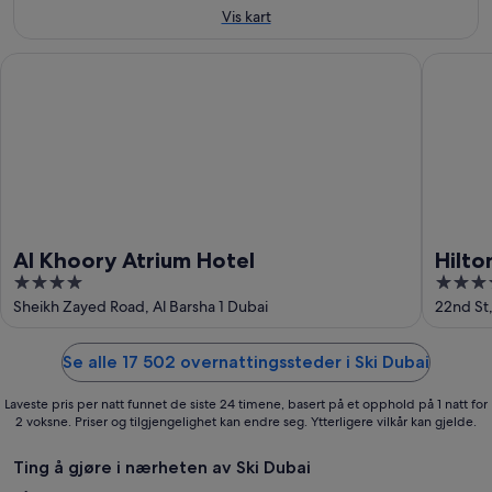
aug.
Vis kart
Al Khoory Atrium Hotel
Hilton G
Al Khoory Atrium Hotel
Hilto
4
4
out
out
Sheikh Zayed Road, Al Barsha 1 Dubai
22nd St,
of
of
5
5
Se alle 17 502 overnattingssteder i Ski Dubai
Laveste pris per natt funnet de siste 24 timene, basert på et opphold på 1 natt for
2 voksne. Priser og tilgjengelighet kan endre seg. Ytterligere vilkår kan gjelde.
Ting å gjøre i nærheten av Ski Dubai