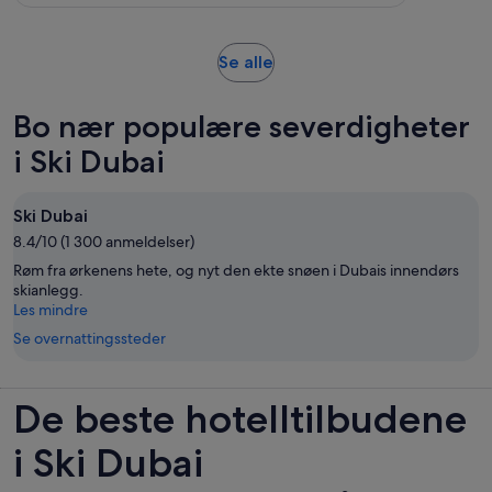
5
voksen
anmeldelser
Åpnes
Se alle
i
en
Bo nær populære severdigheter
ny
fane
i Ski Dubai
Ski Dubai
8.4/10 (1 300 anmeldelser)
Røm fra ørkenens hete, og nyt den ekte snøen i Dubais innendørs
skianlegg.
Les mindre
Se overnattingssteder
De beste hotelltilbudene
i Ski Dubai