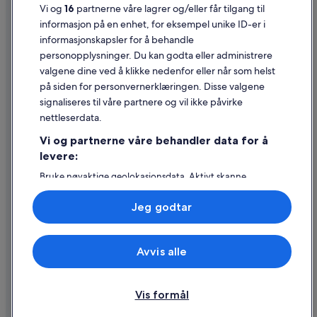
Vi og
16
partnerne våre lagrer og/eller får tilgang til
Juridisk informasjon / kontakt oss
informasjon på en enhet, for eksempel unike ID-er i
informasjonskapsler for å behandle
Retningslinjer for innhold og rapportering av innhold
personopplysninger. Du kan godta eller administrere
valgene dine ved å klikke nedenfor eller når som helst
Hjelp
på siden for personvernerklæringen. Disse valgene
Kontakt oss
signaliseres til våre partnere og vil ikke påvirke
nettleserdata.
Avbestille eller endre bestillingen
Vi og partnerne våre behandler data for å
Refusjonsprosessen og tidsrammer for refusjon
levere:
Å bestille flyreise med et tilgodebeløp
Bruke nøyaktige geolokasjonsdata. Aktivt skanne
enhetsegenskaper for identifikasjon. Lagre og/eller få
Internasjonale reisedokumenter
tilgang til informasjon på en enhet. Personlig tilpasset
Jeg godtar
annonsering og innhold, annonsering- og
innholdsmåling, publikumsundersøkelser og
tjenesteutvikling.
Avvis alle
Liste over partnere (leverandører)
© 2026 Expedia, Inc., et Expedia Group-selskap. Med enerett. Expedia
og flylogoen er varemerker eller registrerte varemerker som tilhører
Expedia, Inc.
Vis formål