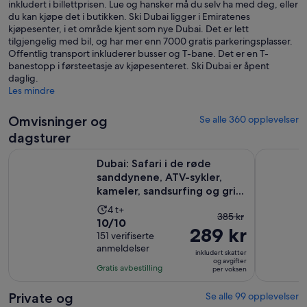
inkludert i billettprisen. Lue og hansker må du selv ha med deg, eller
du kan kjøpe det i butikken. Ski Dubai ligger i Emiratenes
kjøpesenter, i et område kjent som nye Dubai. Det er lett
tilgjengelig med bil, og har mer enn 7000 gratis parkeringsplasser.
Offentlig transport inkluderer busser og T-bane. Det er en T-
banestopp i førsteetasje av kjøpesenteret. Ski Dubai er åpent
daglig.
Les mindre
Omvisninger og
Se alle 360 opplevelser
dagsturer
Dubai: Safari i de røde sanddynene, ATV-sykler, kameler, sand
Yachtutflu
Dubai: Safari i de røde
sanddynene, ATV-sykler,
kameler, sandsurfing og gri...
Aktivitetens
4 t+
Forrige
385 kr
10.0
10/10
varighet
289 kr
pris
av
151 verifiserte
er
var
anmeldelser
10
4
inkludert skatter
385 kr,
og avgifter
med
timer
Gratis avbestilling
per voksen
og
151
nåværende
anmeldelser
Private og
Se alle 99 opplevelser
pris