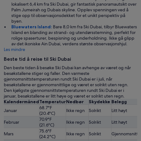
lokalisert 6,4 km fra Ski Dubai, gir fantastisk panoramautsikt over
Palm Jumeirah og Dubais skyline. Opplev spenningen ved å
stige opp til observasjonsdekket for et unikt perspektiv på
byen.
Bluewaters Island:
Bare 8,0 km fra Ski Dubai, tilbyr Bluewaters
Island en blanding av strand- og utendørsstemning, perfekt for
rolige spaserturer, bespisning og underholdning. Ikke gå glipp
av det ikoniske Ain Dubai, verdens største observasjonshjul.
Les mindre
Beste tid å reise til Ski Dubai
Den beste tiden å besøke Ski Dubai kan avhenge av været og når
besøkstallene stiger og faller. Den varmeste
gjennomsnittstemperaturen rundt Ski Dubai er i juli, når
besøkstallene er gjennomsnittlige og været er solrikt uten regn.
Den kjøligste gjennomsnittstemperaturen rundt Ski Dubai er i
januar, besøkstallene er litt høye og været er solrikt uten regn.
Kalendermåned
Temperatur
Nedbør
Skydekke
Belegg
68.7°F
Januar
Ikke regn
Solrikt
Litt høyt
(20.4°C)
70.9°F
Februar
Ikke regn
Solrikt
Litt høyt
(21.6°C)
75.6°F
Mars
Ikke regn
Solrikt
Gjennomsnittli
(24.2°C)