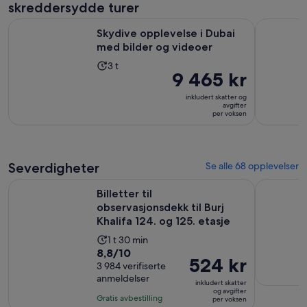
skreddersydde turer
er
289 kr
Åpnes i en
Skydive opplevelse i Dubai med bilder og videoer
Dubai's H
Skydive opplevelse i Dubai
per
med bilder og videoer
voksen
Aktivitetens
3 t
Prisen
9 465 kr
varighet
er
er
inkludert skatter og
9 465 kr
avgifter
3
per voksen
per
timer
voksen
Severdigheter
Se alle 68 opplevelser
Billetter til observasjonsdekk til Burj Khalifa 124. og 125. etas
Billetter 
Billetter til
observasjonsdekk til Burj
Khalifa 124. og 125. etasje
Aktivitetens
1 t 30 min
8.8
8,8/10
varighet
Prisen
524 kr
av
3 984 verifiserte
er
er
anmeldelser
10
1
inkludert skatter
524 kr
og avgifter
med
time
Gratis avbestilling
per voksen
per