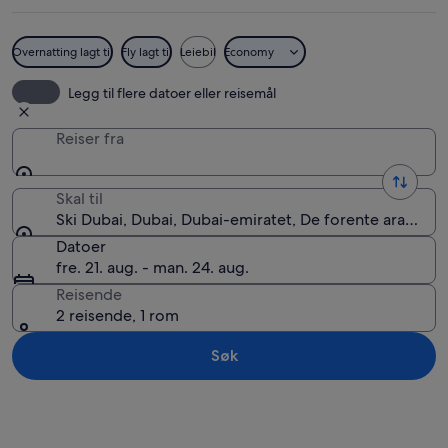
Overnatting lagt til
Fly lagt til
Leiebil
Economy
Ski Dubai
Legg til flere datoer eller reisemål
Reiser fra
Skal til
Ski Dubai, Dubai, Dubai-emiratet, De forente arabiske
Datoer
fre. 21. aug. - man. 24. aug.
Reisende
2 reisende, 1 rom
Søk
Se på kartet