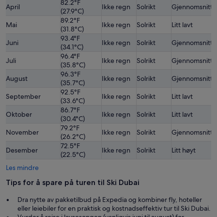
82.2°F
April
Ikke regn
Solrikt
Gjennomsnittli
(27.9°C)
89.2°F
Mai
Ikke regn
Solrikt
Litt lavt
(31.8°C)
93.4°F
Juni
Ikke regn
Solrikt
Gjennomsnittli
(34.1°C)
96.4°F
Juli
Ikke regn
Solrikt
Gjennomsnittli
(35.8°C)
96.3°F
August
Ikke regn
Solrikt
Gjennomsnittli
(35.7°C)
92.5°F
September
Ikke regn
Solrikt
Litt lavt
(33.6°C)
86.7°F
Oktober
Ikke regn
Solrikt
Litt lavt
(30.4°C)
79.2°F
November
Ikke regn
Solrikt
Gjennomsnittli
(26.2°C)
72.5°F
Desember
Ikke regn
Solrikt
Litt høyt
(22.5°C)
Les mindre
Tips for å spare på turen til Ski Dubai
Dra nytte av pakketilbud på Expedia og kombiner fly, hoteller
eller leiebiler for en praktisk og kostnadseffektiv tur til Ski Dubai.
Vurder å reise i lavsesongen (vanligvis juni til august) for