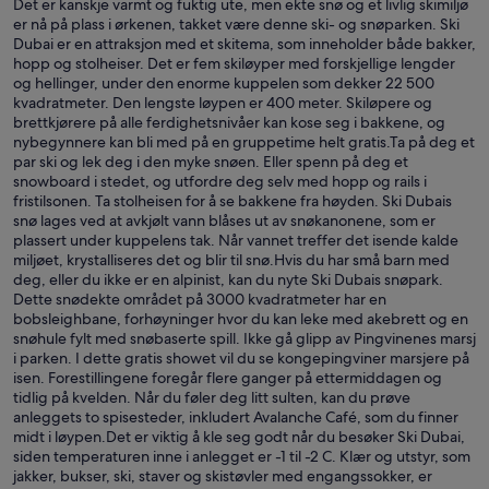
Det er kanskje varmt og fuktig ute, men ekte snø og et livlig skimiljø
er nå på plass i ørkenen, takket være denne ski- og snøparken. Ski
Dubai er en attraksjon med et skitema, som inneholder både bakker,
hopp og stolheiser. Det er fem skiløyper med forskjellige lengder
og hellinger, under den enorme kuppelen som dekker 22 500
kvadratmeter. Den lengste løypen er 400 meter. Skiløpere og
brettkjørere på alle ferdighetsnivåer kan kose seg i bakkene, og
nybegynnere kan bli med på en gruppetime helt gratis.Ta på deg et
par ski og lek deg i den myke snøen. Eller spenn på deg et
snowboard i stedet, og utfordre deg selv med hopp og rails i
fristilsonen. Ta stolheisen for å se bakkene fra høyden. Ski Dubais
snø lages ved at avkjølt vann blåses ut av snøkanonene, som er
plassert under kuppelens tak. Når vannet treffer det isende kalde
miljøet, krystalliseres det og blir til snø.Hvis du har små barn med
deg, eller du ikke er en alpinist, kan du nyte Ski Dubais snøpark.
Dette snødekte området på 3000 kvadratmeter har en
bobsleighbane, forhøyninger hvor du kan leke med akebrett og en
snøhule fylt med snøbaserte spill. Ikke gå glipp av Pingvinenes marsj
i parken. I dette gratis showet vil du se kongepingviner marsjere på
isen. Forestillingene foregår flere ganger på ettermiddagen og
tidlig på kvelden. Når du føler deg litt sulten, kan du prøve
anleggets to spisesteder, inkludert Avalanche Café, som du finner
midt i løypen.Det er viktig å kle seg godt når du besøker Ski Dubai,
siden temperaturen inne i anlegget er -1 til -2 C. Klær og utstyr, som
jakker, bukser, ski, staver og skistøvler med engangssokker, er