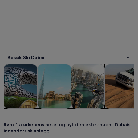
Besøk Ski Dubai
Åpnes i en ny fane
Åpnes i en ny fane
Åpnes i
Omvisninger og dagsturer
Historie og kultur
Spenning og friluftsliv
Dyreliv og natu
Omvisninger
Historie og
Spenning og
Dyreliv og
og dagsturer
kultur
friluftsliv
natur
Røm fra ørkenens hete, og nyt den ekte snøen i Dubais
innendørs skianlegg.