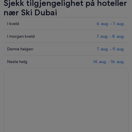
Sjekk tilgjengelighet på hoteller
nær Ski Dubai
Sjekk
I kveld
6. aug. - 7. aug.
prisene
nær
Sjekk
I morgen kveld
7. aug. - 8. aug.
Ski
prisene
Dubai
nær
Sjekk
Denne helgen
7. aug. - 9. aug.
for
Ski
prisene
i
Dubai
nær
Sjekk
Neste helg
14. aug. - 16. aug.
kveld,
for
Ski
prisene
6.
i
Dubai
nær
aug.
morgen
for
Ski
-
kveld,
helgen,
Dubai
7.
7.
7.
for
aug.
aug.
aug.
neste
-
-
helg,
8.
9.
14.
aug.
aug.
aug.
-
16.