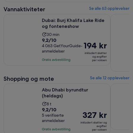
3984
og
voksen
anmeldelser
30
Vannaktiviteter
Se alle 63 opplevelser
minutter
Åpnes i en ny 
Dubai: Burj Khalifa Lake Ride og fonteneshow
Dubai: Luk
Dubai: Burj Khalifa Lake Ride
og fonteneshow
Aktivitetens
30 min
9.2
9,2/10
varighet
Prisen
194 kr
av
4 063 GetYourGuide-
er
er
anmeldelser
10
30
inkludert skatter
194 kr
og avgifter
med
minutter
Gratis avbestilling
per voksen
per
4063
voksen
anmeldelser
Shopping og mote
Se alle 12 opplevelser
Åpnes i en ny fane
Abu Dhabi byrundtur (heldags)
Tradisjone
Abu Dhabi byrundtur
(heldags)
Aktivitetens
8 t
9.2
9,2/10
varighet
Prisen
327 kr
av
5 verifiserte
er
er
anmeldelser
10
8
inkludert skatter og
327 kr
avgifter
med
timer
Gratis avbestilling
per voksen
per