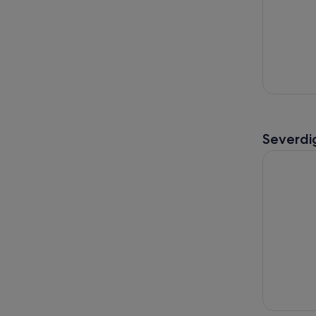
Severdi
Billetter t