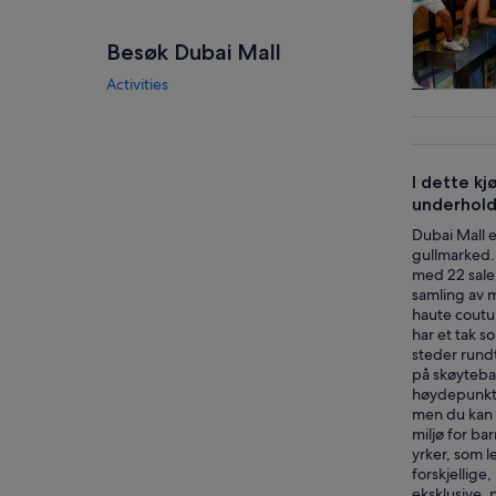
Besøk Dubai Mall
Activities
Omvisnin
dagst
I dette kj
underhold
Dubai Mall e
gullmarked. 
med 22 saler
samling av m
haute coutu
har et tak s
steder rundt
på skøyteba
høydepunkte
men du kan o
miljø for ba
yrker, som 
forskjellige
eksklusive, 