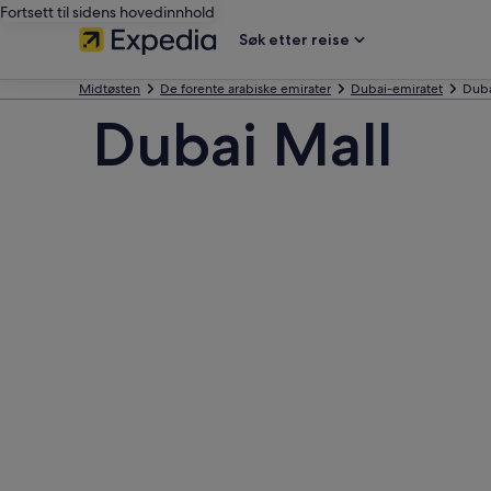
Fortsett til sidens hovedinnhold
Søk etter reise
Midtøsten
De forente arabiske emirater
Dubai-emiratet
Duba
Dubai Mall