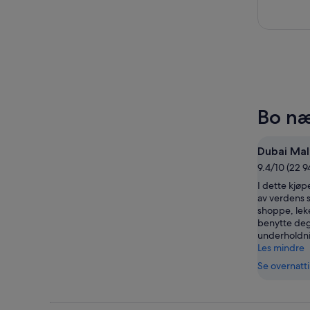
Bo næ
Dubai Mal
9.4/10 (22 9
I dette kjøp
av verdens s
shoppe, leke 
benytte de
underholdn
Les mindre
Se overnatt