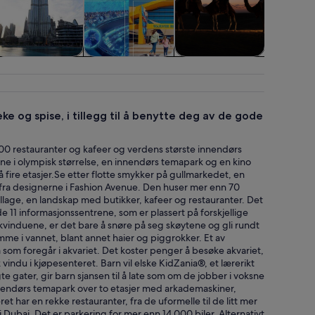
Private og
Severdigheter
Mat, drikke og
Cruis
skreddersydde
uteliv
bått
turer
ke og spise, i tillegg til å benytte deg av de gode
 200 restauranter og kafeer og verdens største innendørs
ane i olympisk størrelse, en innendørs temapark og en kino
 fire etasjer.Se etter flotte smykker på gullmarkedet, en
e fra designerne i Fashion Avenue. Den huser mer enn 70
lage, en landskap med butikker, kafeer og restauranter. Det
e 11 informasjonssentrene, som er plassert på forskjellige
kkvinduene, er det bare å snøre på seg skøytene og gli rundt
e i vannet, blant annet haier og piggrokker. Et av
om foregår i akvariet. Det koster penger å besøke akvariet,
indu i kjøpesenteret. Barn vil elske KidZania®, et lærerikt
e gater, gir barn sjansen til å late som om de jobber i voksne
nendørs temapark over to etasjer med arkademaskiner,
 har en rekke restauranter, fra de uformelle til de litt mer
i Dubai. Det er parkering for mer enn 14 000 biler. Alternativt