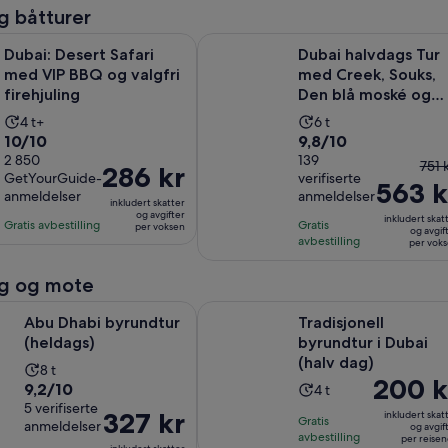
minutter
voksen
g båtturer
Åpnes i en ny fan
ert Safari med VIP BBQ og valgfri firehjuling
Dubai halvdags Tur med Creek, Sou
Dubai: Desert Safari
Dubai halvdags Tur
med VIP BBQ og valgfri
med Creek, Souks,
firehjuling
Den blå moské og
Dubai Frame Billett
Aktivitetens
Aktivitetens
4 t+
6 t
10.0
9.8
10/10
9,8/10
varighet
varighet
av
2 850
av
139
er
er
For
751 
Prisen
286 kr
GetYourGuide-
verifiserte
10
10
4
6
563 k
pris
er
anmeldelser
anmeldelser
med
med
timer
inkludert skatter
timer
var
286 kr
og avgifter
inkludert skat
2850
139
Gratis avbestilling
Gratis
751 
per voksen
per
og avgif
avbestilling
anmeldelser
anmeldelser
per vok
og
voksen
nåv
g og mote
pris
Åpnes i en ny fane
 byrundtur (heldags)
Tradisjonell byrundtur i Dubai (hal
er
Abu Dhabi byrundtur
Tradisjonell
563
(heldags)
byrundtur i Dubai
per
(halv dag)
Aktivitetens
8 t
vok
Prisen
200 k
9.2
9,2/10
Aktivitetens
varighet
4 t
er
av
5 verifiserte
varighet
er
Prisen
327 kr
inkludert skat
Gratis
200 kr
anmeldelser
10
og avgif
er
8
er
avbestilling
per reise
per