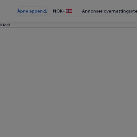
•
Åpne appen
NOK
Annonser overnattingsste
i Mall