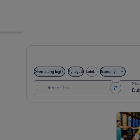
Overnatting lagt til
Fly lagt til
Leiebil
Economy
Reiser fra
Skal
Dubai Mall
Se på kartet
Omvisning