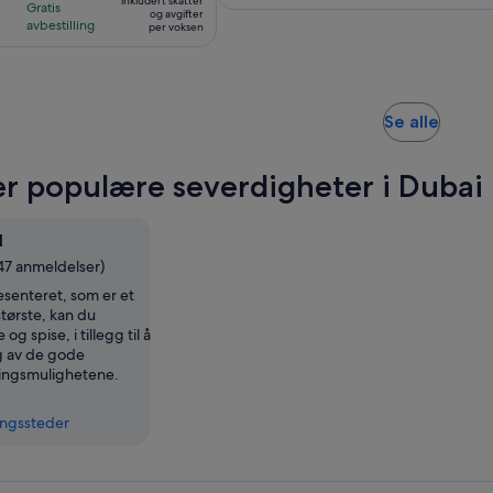
med
inkludert skatter
4
timer
Gratis
327 kr
og avgifter
reisende
5
avbestilling
timer
per voksen
per
anmeldelser
voksen
Åpnes
Se alle
i
en
r populære severdigheter i Dubai 
ny
fane
l
47 anmeldelser)
esenteret, som er et
tørste, kan du
og spise, i tillegg til å
g av de gode
ingsmulighetene.
ingssteder