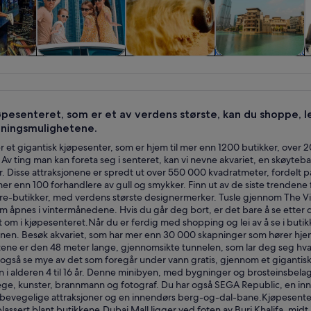
ger og
Historie og kultur
Spenning og
Dyreliv og natur
urer
friluftsliv
øpesenteret, som er et av verdens største, kan du shoppe, le
ningsmulighetene.
r et gigantisk kjøpesenter, som er hjem til mer enn 1200 butikker, over
Av ting man kan foreta seg i senteret, kan vi nevne akvariet, en skøyteb
. Disse attraksjonene er spredt ut over 550 000 kvadratmeter, fordelt på
er enn 100 forhandlere av gull og smykker. Finn ut av de siste trenden
re-butikker, med verdens største designermerker. Tusle gjennom The Vil
om åpnes i vintermånedene. Hvis du går deg bort, er det bare å se etter d
 om i kjøpesenteret.Når du er ferdig med shopping og lei av å se i buti
nen. Besøk akvariet, som har mer enn 30 000 skapninger som hører hjemm
ne er den 48 meter lange, gjennomsikte tunnelen, som lar deg seg hva s
gså se mye av det som foregår under vann gratis, gjennom et gigantisk v
rn i alderen 4 til 16 år. Denne minibyen, med bygninger og brosteinsbelagt
lege, kunster, brannmann og fotograf. Du har også SEGA Republic, en in
, bevegelige attraksjoner og en innendørs berg-og-dal-bane.Kjøpesenteret
plassert blant butikkene.Dubai Mall ligger ved foten av Burj Khalifa, midt 