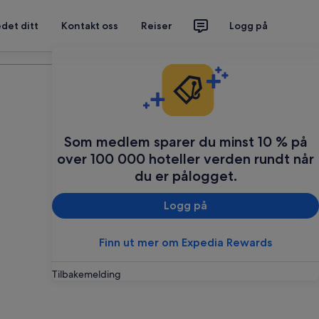
det ditt
Kontakt oss
Reiser
Logg på
Planlegg reisen din
Som medlem sparer du minst 10 % på
over 100 000 hoteller verden rundt når
du er pålogget.
Logg på
Finn ut mer om Expedia Rewards
Tilbakemelding