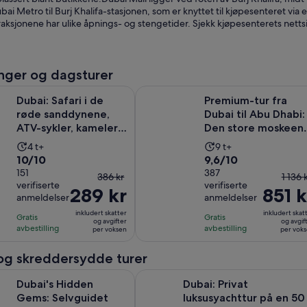
bai Metro til Burj Khalifa-stasjonen, som er knyttet til kjøpesenteret v
aksjonene har ulike åpnings- og stengetider. Sjekk kjøpesenterets netts
nger og dagsturer
ari i de røde sanddynene, ATV-sykler, kameler, sandsurfing og g
Premium-tur fra Dubai til Abu Dhab
Dubai: Safari i de
Premium-tur fra
røde sanddynene,
Dubai til Abu Dhabi:
ATV-sykler, kameler,
Den store moskeen,
sandsurfing og gri...
Det kongelige palas.
Aktivitetens
Aktivitetens
4 t+
9 t+
10.0
9.6
10/10
9,6/10
varighet
varighet
av
151
av
387
er
er
Forrige
Forri
386 kr
1 136 
verifiserte
verifiserte
10
10
4
9
289 kr
pris
851 k
pris
anmeldelser
anmeldelser
med
med
timer
timer
var
var
inkludert skatter
inkludert skat
151
387
Gratis
Gratis
386 kr,
1 136 
og avgifter
og avgif
avbestilling
avbestilling
anmeldelser
anmeldelser
per voksen
per vok
og
og
nåværende
nåvæ
 og skreddersydde turer
pris
pris
Åpnes i en ny fane
idden Gems: Selvguidet bytur
Dubai: Privat luksusyachttur på en 
er
er
Dubai's Hidden
Dubai: Privat
289 kr
851 k
Gems: Selvguidet
luksusyachttur på en 50
per
per