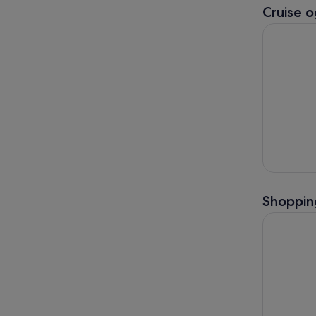
Cruise o
Dubai: Des
Shoppin
Abu Dhabi