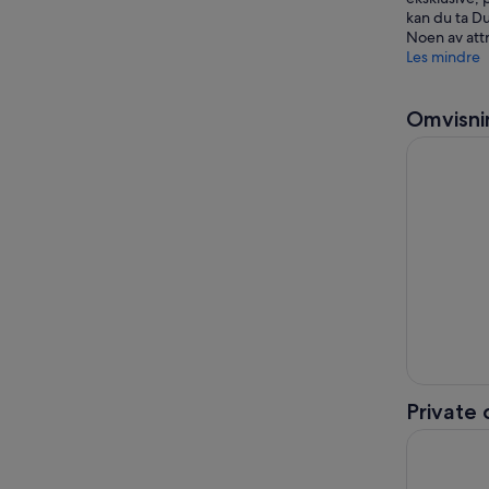
kan du ta Du
Noen av attr
Les mindre
Omvisni
Dubai: Saf
Private
Dubai's H