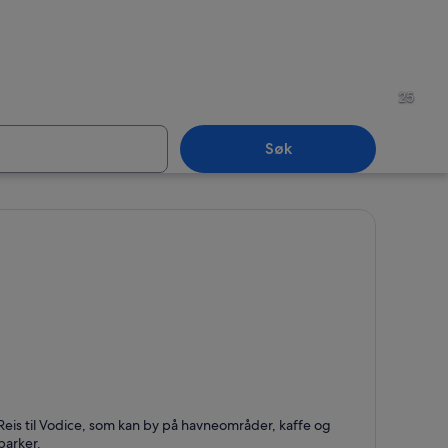
Knin
Šibenik-Knin
25
Søk
Knin
Šibenik-Knin
odice
Reis til Vodice, som kan by på havneområder, kaffe og
jent for Svømming, Kaffe og Ferger og båter
parker.