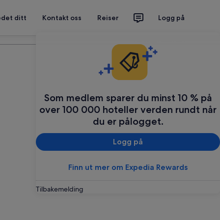
det ditt
Kontakt oss
Reiser
Logg på
Planlegg reisen din
Som medlem sparer du minst 10 % på
over 100 000 hoteller verden rundt når
du er pålogget.
Logg på
Finn ut mer om Expedia Rewards
Tilbakemelding