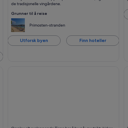
de tradisjonelle vingårdene.
Grunner til å reise
Primosten-stranden
Utforsk byen
Finn hoteller
Tisno
M