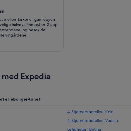
en
dt mellom kirkene i gamlebyen
ivelige halvøya Primošten. Slapp
instrendene, og besøk de
elle vingårdene.
r med Expedia
er
Ferieboliger
Annet
4-Stjerners hoteller i Knin
4-Stjerners hoteller i Vodice
Leiligheter i Betina