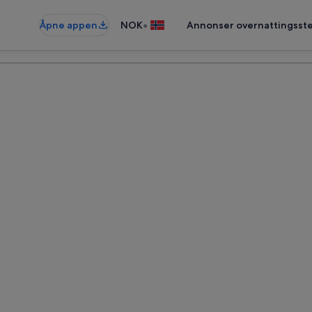
•
Åpne appen
NOK
Annonser overnattingsste