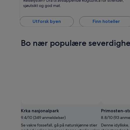
Reiselysten? Dra til avslappende Rogoznica for strender,
Kjent for Strender, Sjø og Avslapning
sjøutsikt og god mat.
Utforsk byen
Finn hoteller
Bo nær populære severdighet
Krka nasjonalpark
Primosten-st
9.4/10 (349 anmeldelser)
8.8/10 (93 anme
Se vakre fossefall, gå på naturskjønne stier
Denne idylliske,