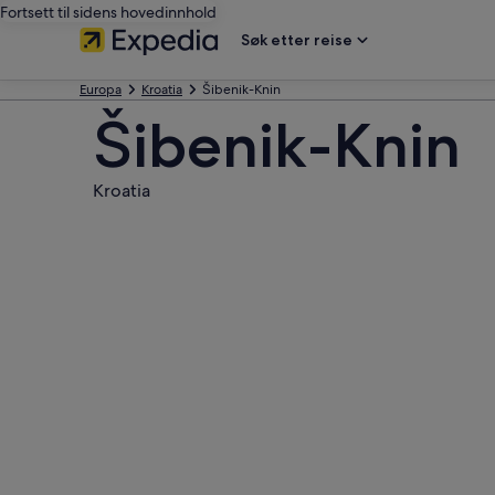
Fortsett til sidens hovedinnhold
Søk etter reise
Europa
Kroatia
Šibenik-Knin
Šibenik-Knin
Kroatia