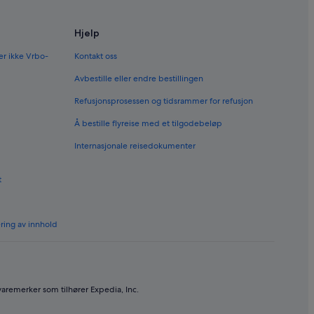
Hjelp
er ikke Vrbo-
Kontakt oss
Avbestille eller endre bestillingen
Refusjonsprosessen og tidsrammer for refusjon
Å bestille flyreise med et tilgodebeløp
Internasjonale reisedokumenter
t
ering av innhold
varemerker som tilhører Expedia, Inc.