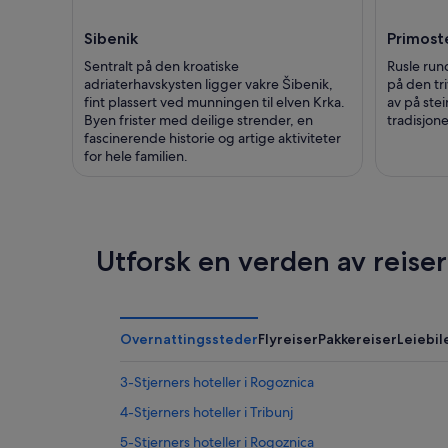
Sibenik
Primost
Sentralt på den kroatiske
Rusle run
adriaterhavskysten ligger vakre Šibenik,
på den tr
fint plassert ved munningen til elven Krka.
av på ste
Byen frister med deilige strender, en
tradisjon
fascinerende historie og artige aktiviteter
for hele familien.
Utforsk en verden av reise
Overnattingssteder
Flyreiser
Pakkereiser
Leiebil
3-Stjerners hoteller i Rogoznica
4-Stjerners hoteller i Tribunj
5-Stjerners hoteller i Rogoznica