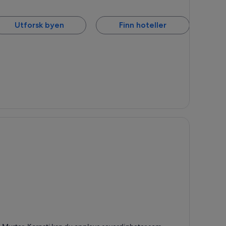
Utforsk byen
Finn hoteller
urter-