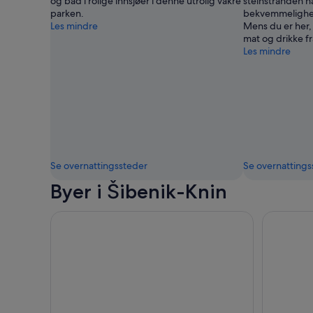
og bad i rolige innsjøer i denne utrolig vakre
steinstranden h
parken.
bekvemmelighete
Les mindre
Mens du er her,
mat og drikke fr
Les mindre
Se overnattingssteder
Se overnattings
Byer i Šibenik-Knin