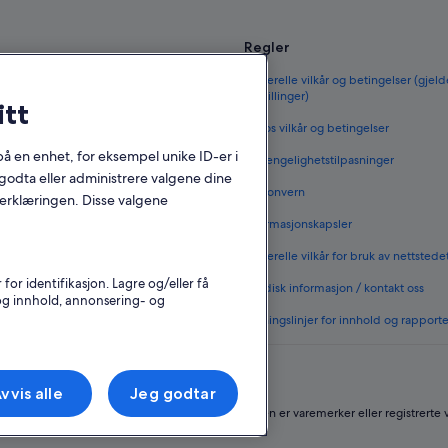
Regler
til Norge
Generelle vilkår og betingelser (gjeld
bestillinger)
itt
orge
Vrbos vilkår og betingelser
 i Norge
 på en enhet, for eksempel unike ID-er i
Tilgjengelighetstilpasninger
 i Norge
godta eller administrere valgene dine
Personvern
nerklæringen. Disse valgene
nenlands
Informasjonskapsler
rge
Generelle vilkår for bruk av nettstede
vernattingssteder
r identifikasjon. Lagre og/eller få
Juridisk informasjon / kontakt oss
 og innhold, annonsering- og
Retningslinjer for innhold og rapport
vvis alle
Jeg godtar
Group-selskap. Med enerett. Expedia og flylogoen er varemerker eller registrerte 