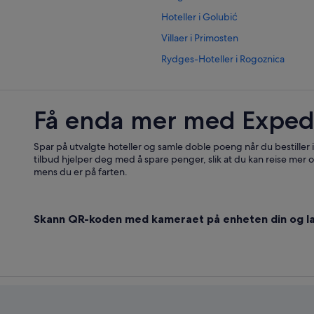
Hoteller i Golubić
Villaer i Primosten
Rydges-Hoteller i Rogoznica
Familiehoteller i Sibenik
Luksushoteller i Sibenik
Få enda mer med Exped
Hoteller i Skradin
Hoteller i Vodice
Spar på utvalgte hoteller og samle doble poeng når du bestiller
tilbud hjelper deg med å spare penger, slik at du kan reise mer o
mens du er på farten.
Skann QR-koden med kameraet på enheten din og la