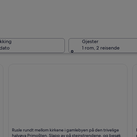
Šibenik-
kking
Gjester
 dato
1 rom, 2 reisende
Šibenik-
Primosten
V
Rusle rundt mellom kirkene i gamlebyen på den trivelige
g
Kjent for Sjø, Fritidsaktiviteter og Luksus
K
halvøya Primošten. Slapp av på steinstrendene, og besøk