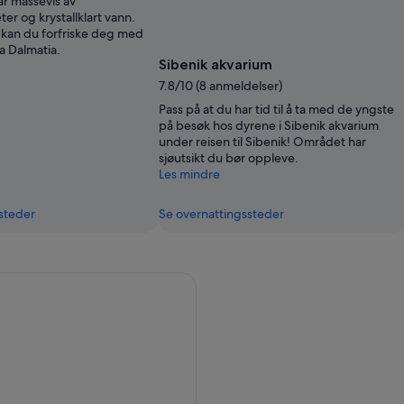
ar massevis av
r og krystallklart vann.
 kan du forfriske deg med
a Dalmatia.
Sibenik akvarium
7.8/10 (8 anmeldelser)
Pass på at du har tid til å ta med de yngste
på besøk hos dyrene i Sibenik akvarium
under reisen til Sibenik! Området har
sjøutsikt du bør oppleve.
Les mindre
steder
Se overnattingssteder