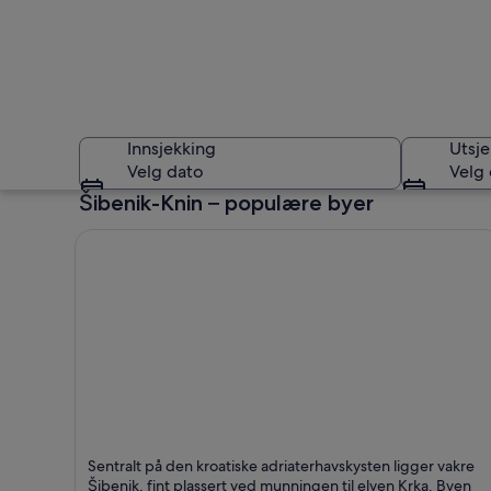
Innsjekking
Utsje
Velg dato
Velg
Šibenik-Knin – populære byer
Šibenik-Knin
Sibenik
Sentralt på den kroatiske adriaterhavskysten ligger vakre
Kjent for Svømming, På UNESCOs verdensarvliste o
Šibenik, fint plassert ved munningen til elven Krka. Byen