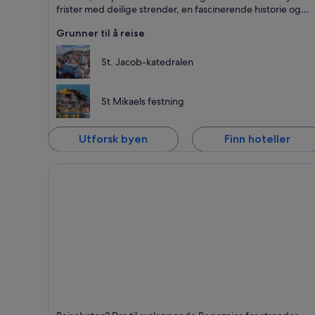
Dyrehage
frister med deilige strender, en fascinerende historie og
artige aktiviteter for hele familien.
Grunner til å reise
St. Jacob-katedralen
St Mikaels festning
Utforsk byen
Finn hoteller
Rogoznica