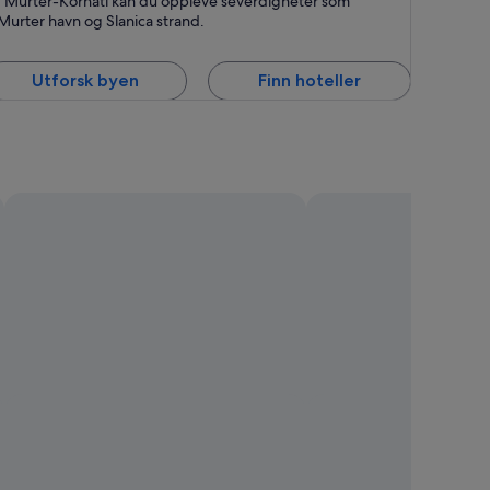
I Murter-Kornati kan du oppleve severdigheter som
ornati
Murter havn og Slanica strand.
Utforsk byen
Finn hoteller