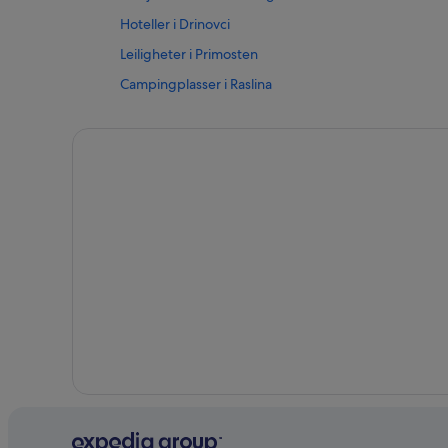
Hoteller i Drinovci
Leiligheter i Primosten
Campingplasser i Raslina
B&B i Sibenik
Hoteller med alt inkludert i Sibenik
Resorter og hoteller med spa i Sibenik
Strandhoteller i Tisno
Hoteller i Zaboric