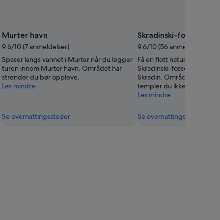
Murter havn
Skradinski-fossefallen
9.6/10 (7 anmeldelser)
9.6/10 (56 anmeldelser)
Spaser langs vannet i Murter når du legger
Få en flott naturopplevelse
turen innom Murter havn. Området har
Skradinski-fossefallene un
strender du bør oppleve.
Skradin. Området har både
Les mindre
templer du ikke bør gå glip
Les mindre
Se overnattingssteder
Se overnattingssteder