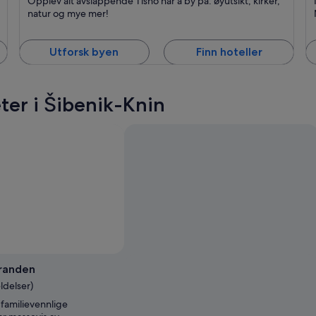
Opplev alt avslappende Tisno har å by på: øyutsikt, kirker,
Kjent for Avslapning, Fiske og Sjømat
K
natur og mye mer!
Utforsk byen
Finn hoteller
er i Šibenik-Knin
randen
ldelser)
 familievennlige