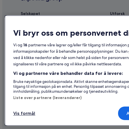
Selskapet
Utforsk
Om
Reiseguide 
Vi bryr oss om personvernet d
Ledige stillinger
Hoteller i N
Annonser overnattingsstedet ditt
Ferieboliger
Vi og
16
partnerne våre lagrer og/eller får tilgang til informasjon
Partnerskap
Pakkereiser
informasjonskapsler for å behandle personopplysninger. Du kan 
ved å klikke nedenfor eller når som helst på siden for personver
Advertising
Flyreiser in
signaliseres til våre partnere og vil ikke påvirke nettleserdata.
Affiliate Marketing
Leiebil i No
Vi og partnerne våre behandler data for å levere:
Nyhetsrom
Alle typer o
Bruke nøyaktige geolokasjonsdata. Aktivt skanne enhetsegenskaper fo
tilgang til informasjon på en enhet. Personlig tilpasset annonsering
innholdsmåling, publikumsundersøkelser og tjenesteutvikling.
Liste over partnere (leverandører)
Vis formål
A
© 2026 Expedia, Inc., et Expedia 