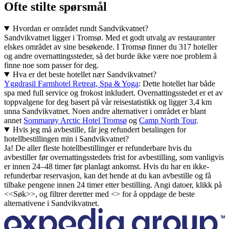
Ofte stilte spørsmål
Hvordan er området rundt Sandvikvatnet?
Sandvikvatnet ligger i Tromsø. Med et godt utvalg av restauranter
elskes området av sine besøkende. I Tromsø finner du 317 hoteller
og andre overnattingssteder, så det burde ikke være noe problem å
finne noe som passer for deg.
Hva er det beste hotellet nær Sandvikvatnet?
Yggdrasil Farmhotel Retreat, Spa & Yoga
: Dette hotellet har både
spa med full service og frokost inkludert. Overnattingsstedet er et av
toppvalgene for deg basert på vår reisestatistikk og ligger 3,4 km
unna Sandvikvatnet. Noen andre alternativer i området er blant
annet
Sommarøy Arctic Hotel Tromsø
og
Camp North Tour
.
Hvis jeg må avbestille, får jeg refundert betalingen for
hotellbestillingen min i Sandvikvatnet?
Ja! De aller fleste hotellbestillinger er refunderbare hvis du
avbestiller før overnattingsstedets frist for avbestilling, som vanligvis
er innen 24–48 timer før planlagt ankomst. Hvis du har en ikke-
refunderbar reservasjon, kan det hende at du kan avbestille og få
tilbake pengene innen 24 timer etter bestilling. Angi datoer, klikk på
<<Søk>>, og filtrer deretter med <> for å oppdage de beste
alternativene i Sandvikvatnet.