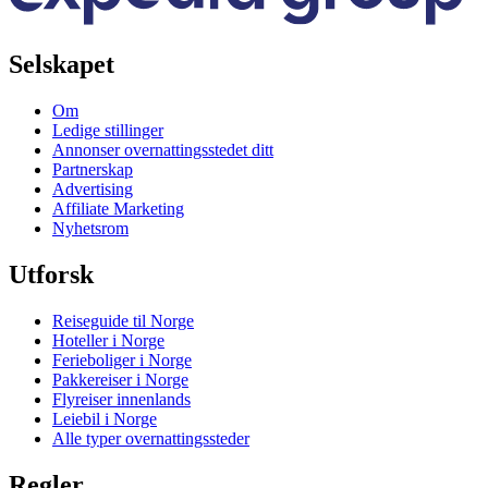
Selskapet
Om
Ledige stillinger
Annonser overnattingsstedet ditt
Partnerskap
Advertising
Affiliate Marketing
Nyhetsrom
Utforsk
Reiseguide til Norge
Hoteller i Norge
Ferieboliger i Norge
Pakkereiser i Norge
Flyreiser innenlands
Leiebil i Norge
Alle typer overnattingssteder
Regler