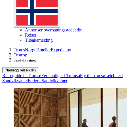
Annonser overnattingsstedet ditt
Reiser
Tilbakemelding
Troms
Norge
Hoteller
Expedia.no
Tromsø
Sandvikvatnet
Planlegg reisen din
Reiseguide til Tromsø
Ferieboliger i Tromsø
Fly til Tromsø
Leiebiler i
Sandvikvatnet
Ferier i Sandvikvatnet