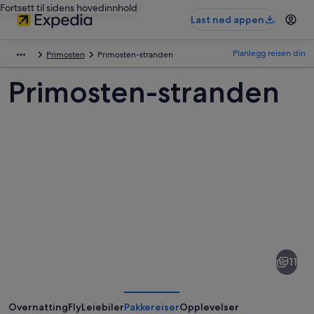
Fortsett til sidens hovedinnhold
Last ned appen
Planlegg reisen din
Primosten
Primosten-stranden
Primosten-stranden
Bilder
av
Primosten-
11
stranden
Overnatting
Fly
Leiebiler
Pakkereiser
Opplevelser