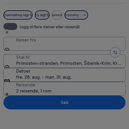
Overnatting lagt til
Fly lagt til
Leiebil
Economy
Primosten-stranden
Legg til flere datoer eller reisemål
Reiser fra
Skal til
Primosten-stranden, Primosten, Šibenik-Knin, Kroatia
Datoer
fre. 28. aug. - man. 31. aug.
Reisende
2 reisende, 1 rom
Søk
Se på kartet