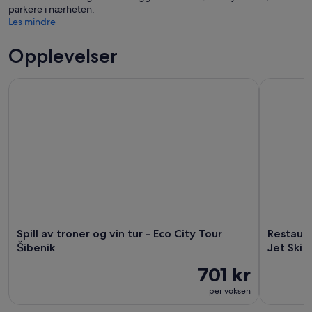
parkere i nærheten.
Les mindre
Opplevelser
Spill av troner og vin tur - Eco City Tour Šibenik
Restaurant
Spill av troner og vin tur - Eco City Tour
Restaura
Šibenik
Jet Ski 
701 kr
per voksen