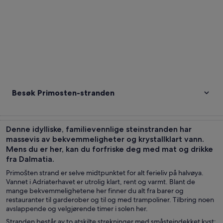
Besøk Primosten-stranden
Denne idylliske, familievennlige steinstranden har
massevis av bekvemmeligheter og krystallklart vann.
Mens du er her, kan du forfriske deg med mat og drikke
fra Dalmatia.
Primošten strand er selve midtpunktet for alt ferieliv på halvøya.
Vannet i Adriaterhavet er utrolig klart, rent og varmt. Blant de
mange bekvemmelighetene her finner du alt fra barer og
restauranter til garderober og til og med trampoliner. Tilbring noen
avslappende og velgjørende timer i solen her.
Stranden består av to atskilte strekninger med småsteindekket kyst: