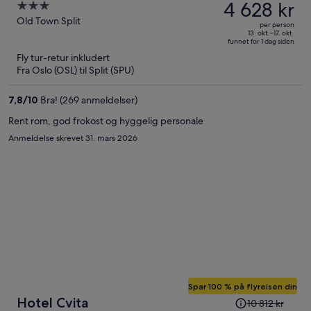
var
4 628 kr
3
6 808 kr,
out
Old Town Split
per person
prisen
of
13. okt.–17. okt.
funnet for 1 dag siden
er
5
Fly tur-retur inkludert
nå
Fra Oslo (OSL) til Split (SPU)
4 628 kr
per
7,8
/
10
Bra! (269 anmeldelser)
person
Rent rom, god frokost og hyggelig personale
Anmeldelse skrevet 31. mars 2026
Spar 100 % på flyreisen din
Prisen
Hotel Cvita
10 812 kr