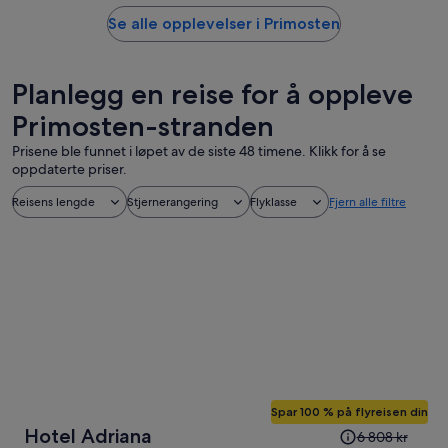
Se alle opplevelser i Primosten
Planlegg en reise for å oppleve
Primosten-stranden
Prisene ble funnet i løpet av de siste 48 timene. Klikk for å se
oppdaterte priser.
Reisens lengde
Stjernerangering
Flyklasse
Fjern alle filtre
Spar 100 % på flyreisen din
Prisen
Hotel Adriana
6 808 kr