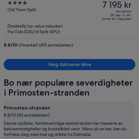
var
7 195 kr
4
Quaint & Elegant Boutique
10 465 kr,
out
Old Town Split
Hotels
per person
prisen
of
28. sep.–2. okt.
funnet for 1 dag siden
er
5
Direktefly tur-retur inkludert
nå
Fra Oslo (OSL) til Split (SPU)
7 195 kr
per
8,8
/
10
Utmerket! (415 anmeldelser)
person
Velg datoene dine
Bo nær populære severdigheter
i Primosten-stranden
Primosten-stranden
8.8/10 (93 anmeldelser)
Denne idylliske, familievennlige steinstranden har massevis av
bekvemmeligheter og krystallklart vann. Mens du er her, kan du
forfriske deg med mat og drikke fra Dalmatia.