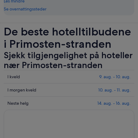
Les mindre
Se overnattingssteder
De beste hotelltilbudene
i Primosten-stranden
Sjekk tilgjengelighet på hoteller
nær Primosten-stranden
Sjekk
I kveld
9. aug. - 10. aug.
prisene
nær
Sjekk
I morgen kveld
10. aug. - 11. aug.
Primosten-
prisene
stranden
nær
Sjekk
Neste helg
14. aug. - 16. aug.
for
Primosten-
prisene
i
stranden
nær
kveld,
for
Primosten-
9.
i
stranden
aug.
morgen
for