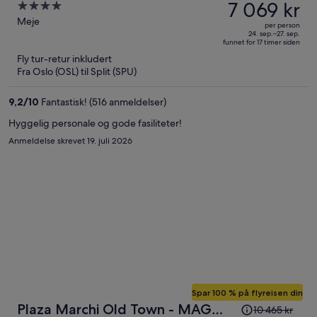
var
7 069 kr
4
10 812 kr,
out
Meje
per person
prisen
of
24. sep.–27. sep.
funnet for 17 timer siden
er
5
Fly tur-retur inkludert
nå
Fra Oslo (OSL) til Split (SPU)
7 069 kr
per
9,2
/
10
Fantastisk! (516 anmeldelser)
person
Hyggelig personale og gode fasiliteter!
Anmeldelse skrevet 19. juli 2026
Spar 100 % på flyreisen din
Prisen
Plaza Marchi Old Town - MAG
10 465 kr