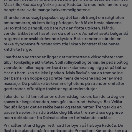
Mala (lille) Raduča og Velika (store) Raduča. Ta med hele familien, og
benytt dere av de mange bekvemmelighetene.
Stranden er selvsagt populær, og det kan bli trangt om saligheten
om sommeren, så kom tidlig på dagen for å få de beste plassene.
Lei solstol og parasoll, og bare nyt den flotte utsikten. Når du
vender blikket mot havet, ser du det vakre Adriaterhavets bølger slå
rolig mot den svakt skrånende kysten. Bak strendene står det en
rekke dypgrønne furutrær som står i skarp kontrast til steinenes
kritthvite farge.
I nærheten av stranden ligger det turistrettede virksomheter som
tilbyr forskjellige aktiviteter. Spill volleyball og tennis, lei pedalbåt og
vannskuter, eller hopp om bord i en katamaran og legg ut på båttur.
Har du barn, kan de leke i parken. Mala Raduča har en trampoline
der barna kan hoppe og sprette mens de voksne slapper av med
massasje. De praktiske bekvemmelighetene på stranden omfatter
garderober, offentlige toaletter og utendørsdusjer.
Føler du for litt trim etter en ettermiddag i solen, kan du ta deg en
spasertur langs stranden, som går i bue rundt halvøya. Bak Velika
Raduča ligger det en rekke barer og restauranter. Trenger du en
pause fra solen, kan du trekke deg tilbake til en av disse og prøve
noen delikatesser fra Dalmatia eller en forfriskende cocktail.
Primošten strand ligger rett nord for byen på halvøya Raduča. De
fleste besøkende går fra nærliggende Primošten. Kjører du, kan du