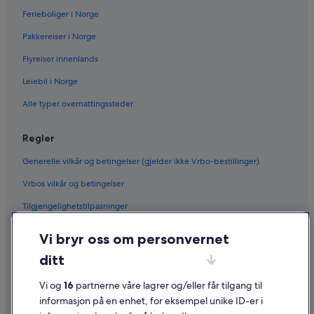
Ferieboliger i Norge
Pakkereiser i Norge
Flyreiser innenlands
Leiebil i Norge
Alle typer overnattingssteder
Regler
Generelle vilkår og betingelser (gjelder ikke Vrbo-bestillinger)
Vrbos vilkår og betingelser
Tilgjengelighetstilpasninger
Personvern
Vi bryr oss om personvernet
Informasjonskapsler
ditt
Generelle vilkår for bruk av nettstedet
Vi og
16
partnerne våre lagrer og/eller får tilgang til
Juridisk informasjon / kontakt oss
informasjon på en enhet, for eksempel unike ID-er i