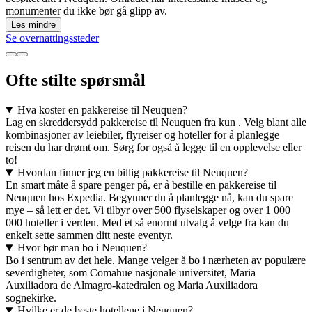
monumenter du ikke bør gå glipp av.
Les mindre
Se overnattingssteder
Ofte stilte spørsmål
Hva koster en pakkereise til Neuquen?
Lag en skreddersydd pakkereise til Neuquen fra kun . Velg blant alle
kombinasjoner av leiebiler, flyreiser og hoteller for å planlegge
reisen du har drømt om. Sørg for også å legge til en opplevelse eller
to!
Hvordan finner jeg en billig pakkereise til Neuquen?
En smart måte å spare penger på, er å bestille en pakkereise til
Neuquen hos Expedia. Begynner du å planlegge nå, kan du spare
mye – så lett er det. Vi tilbyr over 500 flyselskaper og over 1 000
000 hoteller i verden. Med et så enormt utvalg å velge fra kan du
enkelt sette sammen ditt neste eventyr.
Hvor bør man bo i Neuquen?
Bo i sentrum av det hele. Mange velger å bo i nærheten av populære
severdigheter, som Comahue nasjonale universitet, Maria
Auxiliadora de Almagro-katedralen og Maria Auxiliadora
sognekirke.
Hvilke er de beste hotellene i Neuquen?