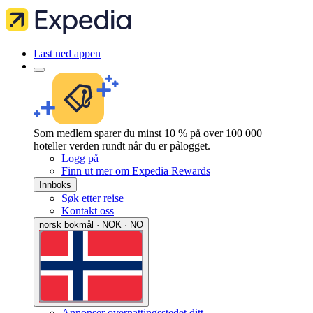
Last ned appen
Som medlem sparer du minst 10 % på over 100 000
hoteller verden rundt når du er pålogget.
Logg på
Finn ut mer om Expedia Rewards
Innboks
Søk etter reise
Kontakt oss
norsk bokmål · NOK · NO
Annonser overnattingsstedet ditt