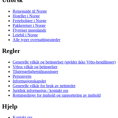
Reiseguide til Norge
Hoteller i Norge
Ferieboliger i Norge
Pakkereiser i Norge
Flyreiser innenlands
Leiebil i Norge
Alle typer overnattingssteder
Regler
Generelle vilkår og betingelser (gjelder ikke Vrbo-bestillinger)
Vrbos vilkår og betingelser
Tilgjengelighetstilpasninger
Personvern
Informasjonskapsler
Generelle vilkår for bruk av nettstedet
Juridisk informasjon / kontakt oss
Retningslinjer for innhold og rapportering av innhold
Hjelp
Kontakt oss