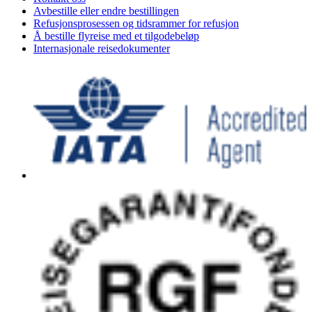
Avbestille eller endre bestillingen
Refusjonsprosessen og tidsrammer for refusjon
Å bestille flyreise med et tilgodebeløp
Internasjonale reisedokumenter