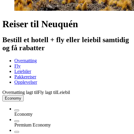
Reiser til Neuquén
Bestill et hotell + fly eller leiebil samtidig
og få rabatter
Overnatting
Fly
Leiebiler
Pakkereiser
Opplevelser
Overnatting lagt til
Fly lagt til
Leiebil
Economy
Economy
Premium Economy