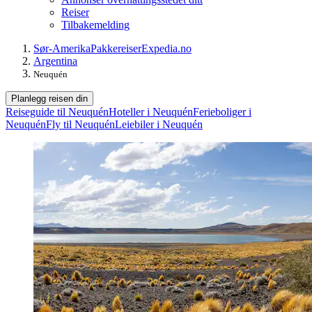
Reiser
Tilbakemelding
Sør-Amerika
Pakkereiser
Expedia.no
Argentina
Neuquén
Planlegg reisen din
Reiseguide til Neuquén
Hoteller i Neuquén
Ferieboliger i
Neuquén
Fly til Neuquén
Leiebiler i Neuquén