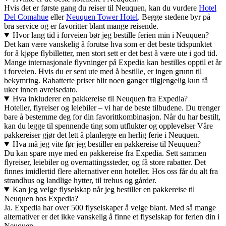
Hvis det er første gang du reiser til Neuquen, kan du vurdere
Hotel
Del Comahue
eller
Neuquen Tower Hotel
. Begge stedene byr på
bra service og er favoritter blant mange reisende.
Hvor lang tid i forveien bør jeg bestille ferien min i Neuquen?
Det kan være vanskelig å forutse hva som er det beste tidspunktet
for å kjøpe flybilletter, men stort sett er det best å være ute i god tid.
Mange internasjonale flyvninger på Expedia kan bestilles opptil et år
i forveien. Hvis du er sent ute med å bestille, er ingen grunn til
bekymring. Rabatterte priser blir noen ganger tilgjengelig kun få
uker innen avreisedato.
Hva inkluderer en pakkereise til Neuquen fra Expedia?
Hoteller, flyreiser og leiebiler – vi har de beste tilbudene. Du trenger
bare å bestemme deg for din favorittkombinasjon. Når du har bestilt,
kan du legge til spennende ting som utflukter og opplevelser Våre
pakkereiser gjør det lett å planlegge en herlig ferie i Neuquen.
Hva må jeg vite før jeg bestiller en pakkereise til Neuquen?
Du kan spare mye med en pakkereise fra Expedia. Sett sammen
flyreiser, leiebiler og overnattingssteder, og få store rabatter. Det
finnes imidlertid flere alternativer enn hoteller. Hos oss får du alt fra
strandhus og landlige hytter, til trehus og gårder.
Kan jeg velge flyselskap når jeg bestiller en pakkereise til
Neuquen hos Expedia?
Ja. Expedia har over 500 flyselskaper å velge blant. Med så mange
alternativer er det ikke vanskelig å finne et flyselskap for ferien din i
Neuquen.