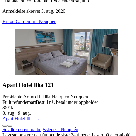
"Habitación confortable. Excelente desayuno"
Anmeldelse skrevet 3. aug. 2026
Hilton Garden Inn Neuquen
Apart Hotel Illia 121
Presidente Arturo H. Illia Neuquén Neuquen
Fullt refunderbart
Bestill nå, betal under oppholdet
867 kr
8. aug.–9. aug.
Apart Hotel Illia 121
Se alle 65 overnattingssteder i Neuquén
Laveste pris per natt funnet de siste 24 timene, basert på et opphold