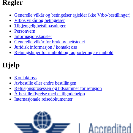
Regler
Generelle vilkår og betingelser (gjelder ikke Vrbo-bestillinger)
Vrbos vilkår og betingelser
Tilgjengelighetstilpasninger
Personvern
Informasjonskapsler
Generelle vilkår for bruk av nettstedet
Juridisk informasjon / kontakt oss
Retningslinjer for innhold og rapportering av innhold
Hjelp
Kontakt oss
Avbestille eller endre bestillingen
Refusjonsprosessen og tidsrammer for refusjon
Å bestille flyreise med et tilgodebeløp
Internasjonale reisedokumenter