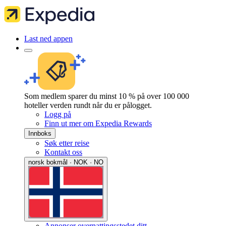
Last ned appen
Som medlem sparer du minst 10 % på over 100 000
hoteller verden rundt når du er pålogget.
Logg på
Finn ut mer om Expedia Rewards
Innboks
Søk etter reise
Kontakt oss
norsk bokmål · NOK · NO
Annonser overnattingsstedet ditt