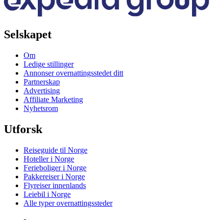
Selskapet
Om
Ledige stillinger
Annonser overnattingsstedet ditt
Partnerskap
Advertising
Affiliate Marketing
Nyhetsrom
Utforsk
Reiseguide til Norge
Hoteller i Norge
Ferieboliger i Norge
Pakkereiser i Norge
Flyreiser innenlands
Leiebil i Norge
Alle typer overnattingssteder