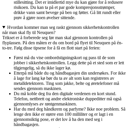
stillesitting. Det er imidlertid mye du kan gjøre for å redusere
risikoen. Du kan ta på et par gode kompresjonsstrømper,
drikke vann samt bevege på ben og føtter. Gå litt rundt eller
prøv å gjøre noen øvelser sittende.
Hvordan kommer man seg raskt gjennom sikkerhetskontrollen
når man skal fly til Neuquen?
Trikset er å forberede seg før man skal gjennom kontrollen på
flyplassen. På den måten er du om bord på flyet til Neuquen på én-
to-tre. Følg disse tipsene for å få en flott start på ferien:
Først må du vise ombordstigningskort og pass til de som
jobber i sikkerhetskontrollen. Legg dette på et sted som er lett
tilgjengelig, så du ikke lager kø.
Etterpå må både du og håndbagasjen din undersøkes. For ikke
å lage for lang kø bør du ta av alt som kan registreres av
metalldetektoren. Ting som jakke, belte og øretelefoner må
sendes gjennom maskinen.
Du må koble deg fra den digitale verdenen en kort stund.
Telefon, nettbrett og andre elektroniske duppeditter må også
gjennomlyses av røntgenmaskinen.
Har du med deg håndkrem og parfyme? Ikke noe problem. Så
lenge den ikke er større enn 100 milliliter og er lagt i en
gjennomsiktig pose, er det lov å ha den med seg i
håndbagasjen.