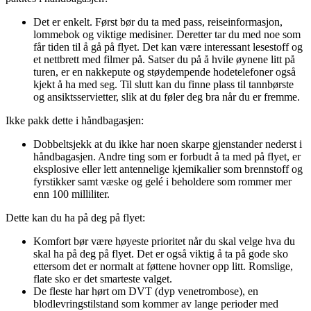
Det er enkelt. Først bør du ta med pass, reiseinformasjon,
lommebok og viktige medisiner. Deretter tar du med noe som
får tiden til å gå på flyet. Det kan være interessant lesestoff og
et nettbrett med filmer på. Satser du på å hvile øynene litt på
turen, er en nakkepute og støydempende hodetelefoner også
kjekt å ha med seg. Til slutt kan du finne plass til tannbørste
og ansiktsservietter, slik at du føler deg bra når du er fremme.
Ikke pakk dette i håndbagasjen:
Dobbeltsjekk at du ikke har noen skarpe gjenstander nederst i
håndbagasjen. Andre ting som er forbudt å ta med på flyet, er
eksplosive eller lett antennelige kjemikalier som brennstoff og
fyrstikker samt væske og gelé i beholdere som rommer mer
enn 100 milliliter.
Dette kan du ha på deg på flyet:
Komfort bør være høyeste prioritet når du skal velge hva du
skal ha på deg på flyet. Det er også viktig å ta på gode sko
ettersom det er normalt at føttene hovner opp litt. Romslige,
flate sko er det smarteste valget.
De fleste har hørt om DVT (dyp venetrombose), en
blodlevringstilstand som kommer av lange perioder med