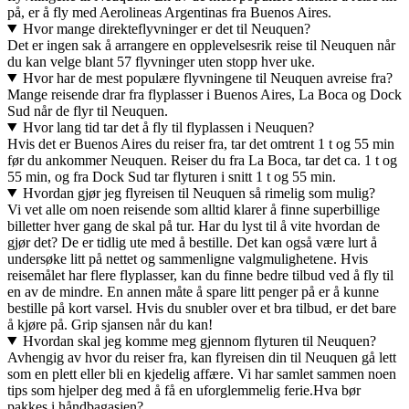
på, er å fly med Aerolineas Argentinas fra Buenos Aires.
Hvor mange direkteflyvninger er det til Neuquen?
Det er ingen sak å arrangere en opplevelsesrik reise til Neuquen når
du kan velge blant 57 flyvninger uten stopp hver uke.
Hvor har de mest populære flyvningene til Neuquen avreise fra?
Mange reisende drar fra flyplasser i Buenos Aires, La Boca og Dock
Sud når de flyr til Neuquen.
Hvor lang tid tar det å fly til flyplassen i Neuquen?
Hvis det er Buenos Aires du reiser fra, tar det omtrent 1 t og 55 min
før du ankommer Neuquen. Reiser du fra La Boca, tar det ca. 1 t og
55 min, og fra Dock Sud tar flyturen i snitt 1 t og 55 min.
Hvordan gjør jeg flyreisen til Neuquen så rimelig som mulig?
Vi vet alle om noen reisende som alltid klarer å finne superbillige
billetter hver gang de skal på tur. Har du lyst til å vite hvordan de
gjør det? De er tidlig ute med å bestille. Det kan også være lurt å
undersøke litt på nettet og sammenligne valgmulighetene. Hvis
reisemålet har flere flyplasser, kan du finne bedre tilbud ved å fly til
en av de mindre. En annen måte å spare litt penger på er å kunne
bestille på kort varsel. Hvis du snubler over et bra tilbud, er det bare
å kjøre på. Grip sjansen når du kan!
Hvordan skal jeg komme meg gjennom flyturen til Neuquen?
Avhengig av hvor du reiser fra, kan flyreisen din til Neuquen gå lett
som en plett eller bli en kjedelig affære. Vi har samlet sammen noen
tips som hjelper deg med å få en uforglemmelig ferie.
Hva bør
pakkes i håndbagasjen?