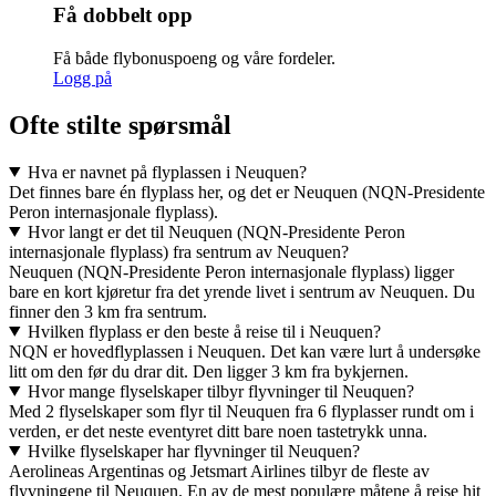
Få dobbelt opp
Få både flybonuspoeng og våre fordeler.
Logg på
Ofte stilte spørsmål
Hva er navnet på flyplassen i Neuquen?
Det finnes bare én flyplass her, og det er Neuquen (NQN-Presidente
Peron internasjonale flyplass).
Hvor langt er det til Neuquen (NQN-Presidente Peron
internasjonale flyplass) fra sentrum av Neuquen?
Neuquen (NQN-Presidente Peron internasjonale flyplass) ligger
bare en kort kjøretur fra det yrende livet i sentrum av Neuquen. Du
finner den 3 km fra sentrum.
Hvilken flyplass er den beste å reise til i Neuquen?
NQN er hovedflyplassen i Neuquen. Det kan være lurt å undersøke
litt om den før du drar dit. Den ligger 3 km fra bykjernen.
Hvor mange flyselskaper tilbyr flyvninger til Neuquen?
Med 2 flyselskaper som flyr til Neuquen fra 6 flyplasser rundt om i
verden, er det neste eventyret ditt bare noen tastetrykk unna.
Hvilke flyselskaper har flyvninger til Neuquen?
Aerolineas Argentinas og Jetsmart Airlines tilbyr de fleste av
flyvningene til Neuquen. En av de mest populære måtene å reise hit