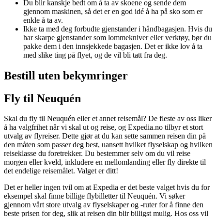
Du blir kanskje bedt om å ta av skoene og sende dem
gjennom maskinen, så det er en god idé å ha på sko som er
enkle å ta av.
Ikke ta med deg forbudte gjenstander i håndbagasjen. Hvis du
har skarpe gjenstander som lommekniver eller verktøy, bør du
pakke dem i den innsjekkede bagasjen. Det er ikke lov å ta
med slike ting på flyet, og de vil bli tatt fra deg.
Bestill uten bekymringer
Fly til Neuquén
Skal du fly til Neuquén eller et annet reisemål? De fleste av oss liker
å ha valgfrihet når vi skal ut og reise, og Expedia.no tilbyr et stort
utvalg av flyreiser. Dette gjør at du kan sette sammen reisen din på
den måten som passer deg best, uansett hvilket flyselskap og hvilken
reiseklasse du foretrekker. Du bestemmer selv om du vil reise
morgen eller kveld, inkludere en mellomlanding eller fly direkte til
det endelige reisemålet. Valget er ditt!
Det er heller ingen tvil om at Expedia er det beste valget hvis du for
eksempel skal finne billige flybilletter til Neuquén. Vi søker
gjennom vårt store utvalg av flyselskaper og -ruter for å finne den
beste prisen for deg, slik at reisen din blir billigst mulig. Hos oss vil