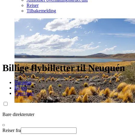
Reiser
Tilbakemelding
Billige flybilletter til Neuquén
Tur-retur
Én vei
Flere byer
Bare direkteruter
Reiser fra