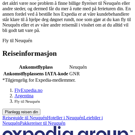
det aldri være noe problem å finne billige flyreiser til Neuquén eller
andre steder, og dermed får du mer å rutte med på ferieturen din. En
annen fordel ved å bestille hos Expedia er at våre kundebehandlere
står klare til å hjelpe deg døgnet rundt, noe som gjør at du kan fly til
Neuquén eller et av våre andre reisemål i visshet om at du alltid vil
bli godt tatt vare på.
Fly til Neuquén
Reiseinformasjon
Ankomstflyplass
Neuquén
Ankomstflyplassens IATA-kode
GNR
*Tilgjengelig for Expedia-medlemmer.
Fly
Expedia.no
Argentina
Fly til Neuquén
Planlegg reisen din
Reiseguide til Neuquén
Hoteller i Neuquén
Leiebiler i
Neuquén
Pakkereiser til Neuquén