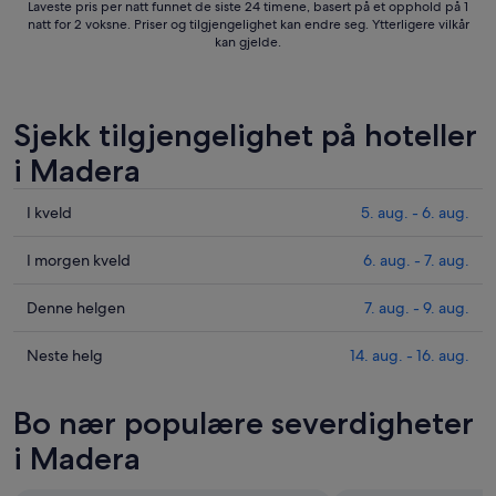
4.
Laveste pris per natt funnet de siste 24 timene, basert på et opphold på 1
sep.
natt for 2 voksne. Priser og tilgjengelighet kan endre seg. Ytterligere vilkår
kan gjelde.
Sjekk tilgjengelighet på hoteller
i Madera
Sjekk
I kveld
5. aug. - 6. aug.
prisene
i
Sjekk
I morgen kveld
6. aug. - 7. aug.
Madera
prisene
for
i
Sjekk
Denne helgen
7. aug. - 9. aug.
i
Madera
prisene
kveld,
for
i
Sjekk
Neste helg
14. aug. - 16. aug.
5.
i
Madera
prisene
aug.
morgen
for
i
Bo nær populære severdigheter
-
kveld,
denne
Madera
6.
6.
helgen,
for
i Madera
aug.
aug.
7.
neste
-
aug.
helg,