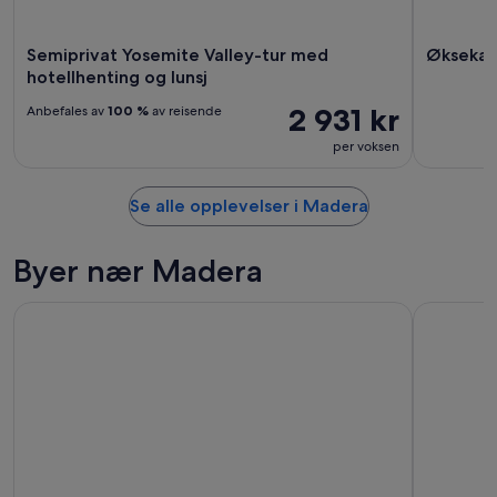
Semiprivat Yosemite Valley-tur med
Øksekast
hotellhenting og lunsj
2 931 kr
Anbefales av
100 %
av reisende
per voksen
Se alle opplevelser i Madera
Byer nær Madera