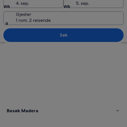
4. sep.
5. sep.
Gjester
1 rom, 2 reisende
Madera
Søk
Se på kartet
Besøk Madera