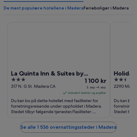
De mest populære hotellene i Madera
Ferieboliger i Madera
La Quinta Inn & Suites by Wyndham Madera
Holiday Inn
La Quinta Inn & Suites by
Holiday
3
Prisen
2.5
Wyndham Madera
1 100 kr
Yosemit
out
er
out
317 N. G St. Madera CA
2290 Marke
3. sep.–4. sep.
Madera CA
of
1 100 kr
of
inkludert skatter og avgifter
5
per
5
Du kan bo på dette hotellet med fasiliteter for
Du kan bo på
natt
forretningsreisende under oppholdet i Madera.
forretnings
Stedet tilbyr følgende tjenester/fasiliteter:
fra
Stedet tilby
frokost (inkludert), ...
frokost (inklu
3.
sep.
Se alle 1 536 overnattingssteder i Madera
til