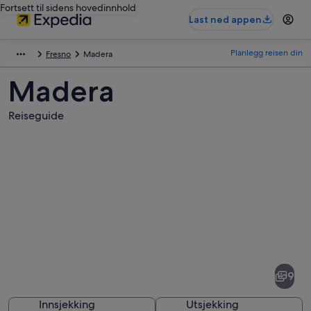
Fortsett til sidens hovedinnhold
Last ned appen
Planlegg reisen din
Fresno
Madera
Madera
Reiseguide
Bilder
av
Madera
9
Innsjekking
Utsjekking