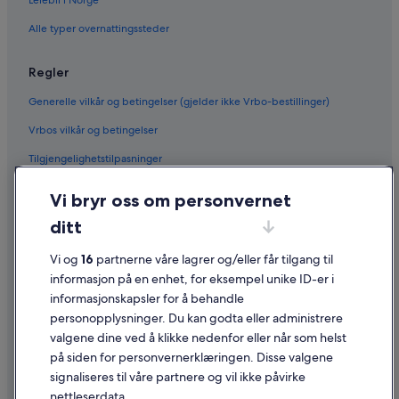
Alle typer overnattingssteder
Regler
Generelle vilkår og betingelser (gjelder ikke Vrbo-bestillinger)
Vrbos vilkår og betingelser
Tilgjengelighetstilpasninger
Personvern
Vi bryr oss om personvernet
Informasjonskapsler
ditt
Generelle vilkår for bruk av nettstedet
Vi og
16
partnerne våre lagrer og/eller får tilgang til
Juridisk informasjon / kontakt oss
informasjon på en enhet, for eksempel unike ID-er i
informasjonskapsler for å behandle
Retningslinjer for innhold og rapportering av innhold
personopplysninger. Du kan godta eller administrere
valgene dine ved å klikke nedenfor eller når som helst
Hjelp
på siden for personvernerklæringen. Disse valgene
Kontakt oss
signaliseres til våre partnere og vil ikke påvirke
nettleserdata.