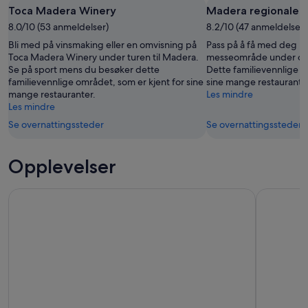
Toca Madera Winery
Madera regionale
7.
-
14.
aug.
8.0/10 (53 anmeldelser)
9.
8.2/10 (47 anmeldelser)
aug.
aug.
-
Bli med på vinsmaking eller en omvisning på
Pass på å få med deg M
16.
Toca Madera Winery under turen til Madera.
messeområde under op
Se på sport mens du besøker dette
Dette familievennlige o
aug.
familievennlige området, som er kjent for sine
sine mange restaurante
mange restauranter.
Les mindre
Les mindre
Se overnattingssteder
Se overnattingssteder
Opplevelser
Semiprivat Yosemite Valley-tur med hotellhenting og lunsj
Øksekastin