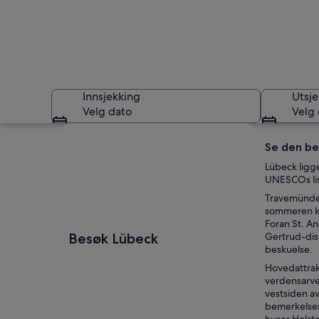
Innsjekking
Utsje
Velg dato
Velg
Se på kartet
Se den ber
Lübeck ligg
UNESCOs list
Travemünde 
sommeren ka
Foran St. An
Lübeck
Besøk Lübeck
Gertrud-dist
beskuelse.
Hovedattrak
verdensarve
vestsiden a
bemerkelses