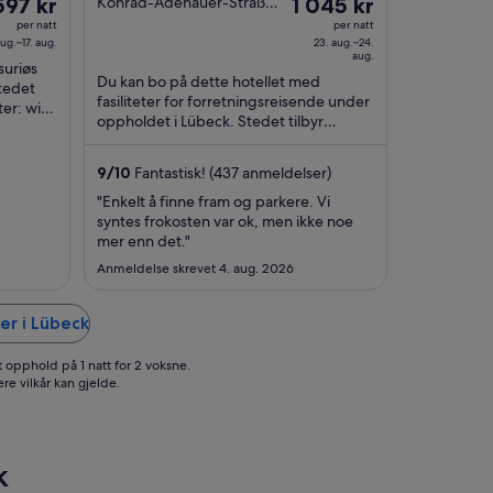
isen
Prisen
597 kr
Konrad-Adenauer-Straße
1 045 kr
1a Lübeck
er
per natt
per natt
aug.–17. aug.
23. aug.–24.
97 kr
1 045 kr
aug.
suriøs
r
per
Du kan bo på dette hotellet med
Stedet
tt
natt
fasiliteter for forretningsreisende under
er: wi-fi
fra
oppholdet i Lübeck. Stedet tilbyr
..
23.
følgende tjenester/fasiliteter: wi-fi
(inkludert), ...
g.
aug.
9
/
10
Fantastisk! (437 anmeldelser)
til
"Enkelt å finne fram og parkere. Vi
24.
syntes frokosten var ok, men ikke noe
g.
aug.
mer enn det."
Anmeldelse skrevet 4. aug. 2026
er i Lübeck
t opphold på 1 natt for 2 voksne.
ere vilkår kan gjelde.
k