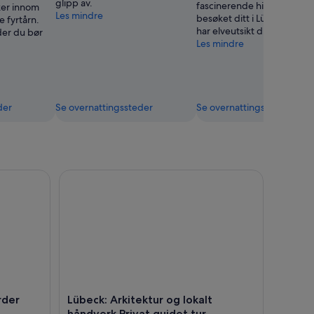
glipp av.
fascinerende historie, på
ker innom
Les mindre
besøket ditt i Lübeck. Om
 fyrtårn.
har elveutsikt du bør oppl
er du bør
Les mindre
der
Se overnattingssteder
Se overnattingssteder
der Privat omvisning med guide
Lübeck: Arkitektur og lokalt håndverk Privat guide
rder
Lübeck: Arkitektur og lokalt
e
håndverk Privat guidet tur