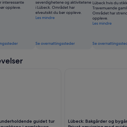
 interessante
severdighetene og aktivitetene
Lübeck hvis du stik
ør oppleve.
i Lübeck. Området har
Travemuende gamle
elveutsikt du bør oppleve.
Området har strend
Les mindre
oppleve.
Les mindre
ingssteder
Se overnattingssteder
Se overnattingsste
velser
nderholdende guidet tur til høydepunktene i gamlebyen
Lübeck: Bakgårder og bygår
 underholdende guidet tur
Lübeck: Bakgårder og bygå
depunktene i gamlebyen
Privat omvisning med guid