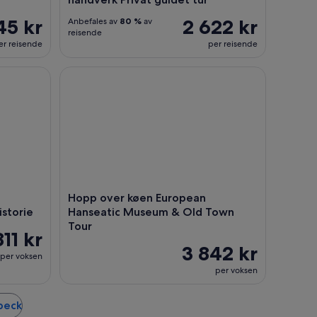
45 kr
2 622 kr
Anbefales av
80 %
av
reisende
er reisende
per reisende
umshafens maritime historie
Hopp over køen European Hanseatic Museum & O
Hopp over køen European
storie
Hanseatic Museum & Old Town
Tour
811 kr
3 842 kr
per voksen
per voksen
übeck