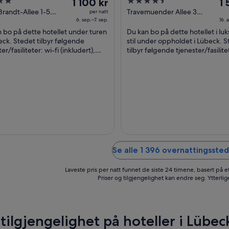
Prisen
4.5
Pr
eck
1 100 kr
IHG
1 
er
out
er
Brandt-Allee 1-5
Travemuender Allee 3
per natt
k SH
6. sep.–7. sep.
Lübeck SH
16. 
1 100 kr
of
1 5
 bo på dette hotellet under turen
Du kan bo på dette hotellet i luk
per
5
pe
beck. Stedet tilbyr følgende
stil under oppholdet i Lübeck. 
natt
na
er/fasiliteter: wi-fi (inkludert),
tilbyr følgende tjenester/fasilitet
fra
fra
t (mot betaling) og begrenset
(inkludert), spa med full service .
6.
16.
vice. ...
sep.
au
til
til
7.
17.
sep.
au
Se alle 1 396 overnattingssted
Laveste pris per natt funnet de siste 24 timene, basert på e
Priser og tilgjengelighet kan endre seg. Ytterlig
tilgjengelighet på hoteller i Lübec