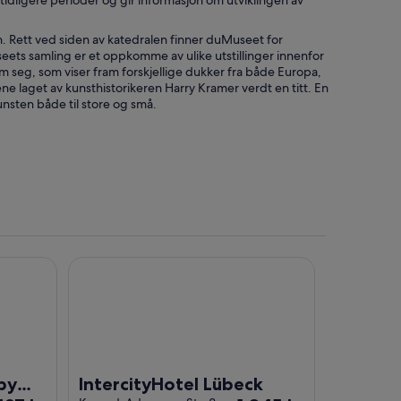
tidligere perioder og gir informasjon om utviklingen av
. Rett ved siden av katedralen finner duMuseet for
seets samling er et oppkomme av ulike utstillinger innenfor
seg, som viser fram forskjellige dukker fra både Europa,
e laget av kunsthistorikeren Harry Kramer verdt en titt. En
nsten både til store og små.
IntercityHotel Lübeck
by
IntercityHotel Lübeck