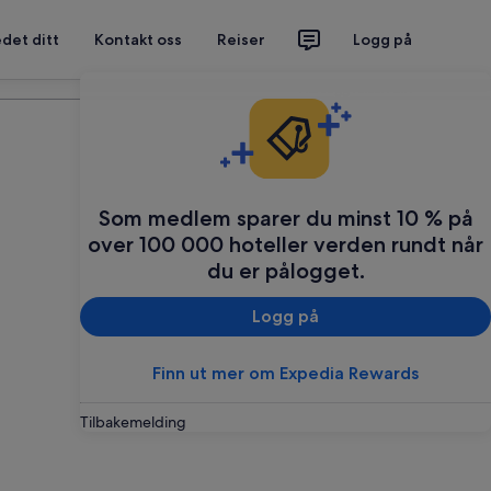
det ditt
Kontakt oss
Reiser
Logg på
Planlegg reisen din
Som medlem sparer du minst 10 % på
over 100 000 hoteller verden rundt når
du er pålogget.
Logg på
Finn ut mer om Expedia Rewards
Tilbakemelding