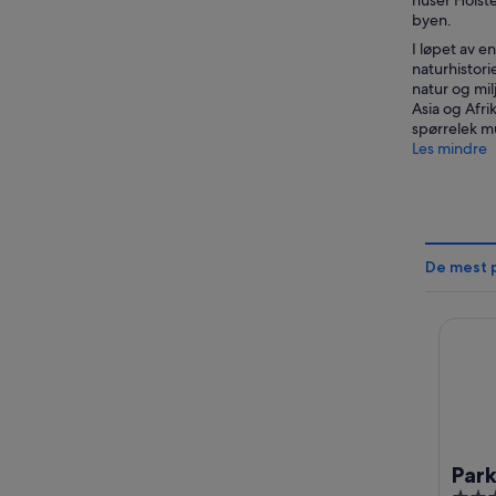
huser Holste
byen.
I løpet av 
naturhistori
natur og mi
Asia og Afri
spørrelek m
Les mindre
De mest 
Park In
Park