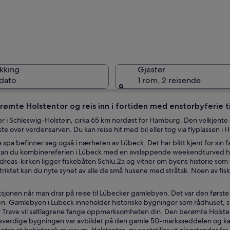
Lübeck
kking
Gjester
 dato
1 rom, 2 reisende
ømte Holstentor og reis inn i fortiden med enstorbyferie ti
Lübeck
er i Schleswig-Holstein, cirka 65 km nordøst for Hamburg. Den velkjen
e over verdensarven. Du kan reise hit med bil eller tog via flyplassen i 
spa befinner seg også i nærheten av Lübeck. Det har blitt kjent for sin
n du kombinereferien i Lübeck med en avslappende weekendturved havet.
dreas-kirken ligger fiskebåten Schlu.2a og vitner om byens historie so
riktet kan du nyte synet av alle de små husene med stråtak. Noen av fiske
sjonen når man drar på reise til Lübecker gamlebyen. Det var den første
n. Gamlebyen i Lübeck inneholder historiske bygninger som rådhuset, sl
v Trave vil saltlagrene fange oppmerksomheten din. Den berømte Holst
verdige bygningen var avbildet på den gamle 50-marksseddelen og kan