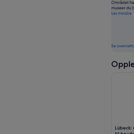
Området har
museer du b
Les mindre
Se overnatt
Opple
Lübeck: u
Lübeck:
til høy