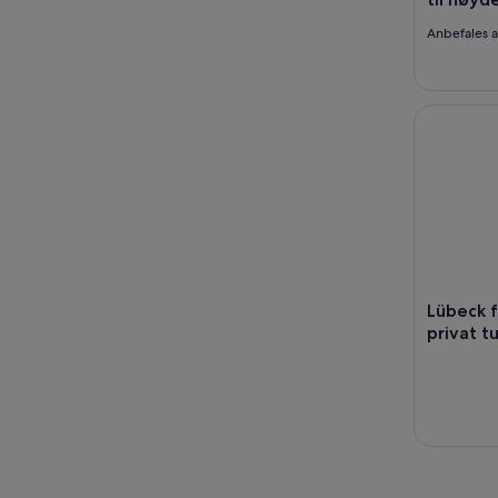
Anbefales 
Lübeck fr
Lübeck 
privat t