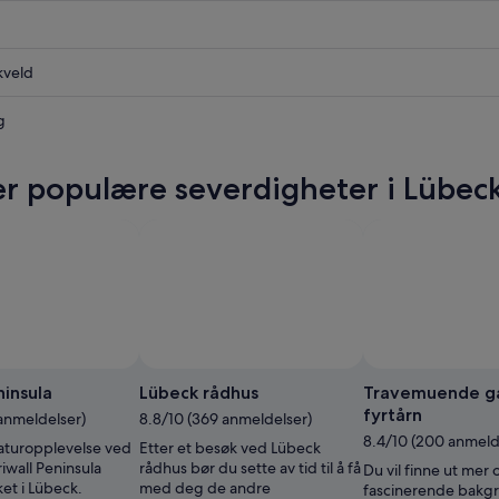
kveld
g
r populære severdigheter i Lübec
ninsula
Lübeck rådhus
Travemuende g
fyrtårn
 anmeldelser)
8.8/10 (369 anmeldelser)
8.4/10 (200 anmeld
naturopplevelse ved
Etter et besøk ved Lübeck
riwall Peninsula
rådhus bør du sette av tid til å få
Du vil finne ut mer
et i Lübeck.
med deg de andre
fascinerende bakgr