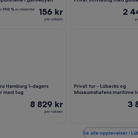
156 kr
2 4
av
100 %
av reisende
per voksen
p
a Hamburg 1-dagers privat tur med tog
Privat tur - Lübecks og Muse
fra Hamburg 1-dagers
Privat tur - Lübecks og
ur med tog
Museumshafens maritime hi
8 829 kr
3 
per voksen
Se alle opplevelser i L