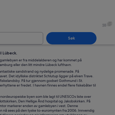
Lübeck
25
Søk
l Lübeck.
Lübeck
te gamlebyen er fra middelalderen og har kommet på
Hamburg eller den litt mindre Lübeck lufthavn.
 fantastiske sandstrand og nydelige promenade. På
 Det idylliske distriktet Schlutup ligger på elven Trave.
m fiskelandsby. På tur gjennom godset Gothmund i St.
rhyttene er fredet. I havnen finnes endel flere fiskebåter til
 nordeuropeiske byen som ble lagt til UNESCOs liste over
ottskirken, Den Hellige Ånd hospital og Jakobskirken. På
entor markerer enden av gamlebyen i vest. Denne
 nå sees på den tyske to-euromynten fra 2006. Innvendig