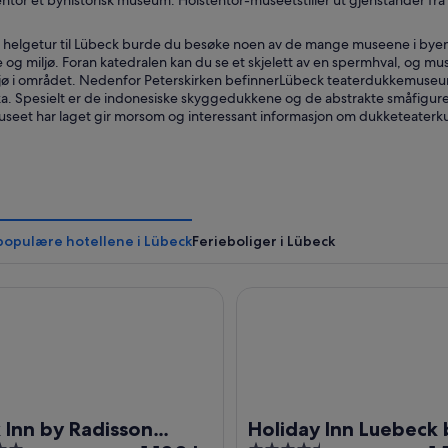
ntor et byhistorisk museum. Holstentor-museetstiller ut gjenstander fra 
en helgetur til Lübeck burde du besøke noen av de mange museene i byen
e og miljø. Foran katedralen kan du se et skjelett av en spermhval, og mu
ljø i området. Nedenfor Peterskirken befinnerLübeck teaterdukkemuseum 
ka. Spesielt er de indonesiske skyggedukkene og de abstrakte småfiguren
useet har laget gir morsom og interessant informasjon om dukketeaterku
populære hotellene i Lübeck
Ferieboliger i Lübeck
n by Radisson Lübeck
Holiday Inn Luebeck by IHG
 Inn by Radisson
Holiday Inn Luebeck 