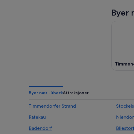
Byer 
Timmend
Byer nær Lübeck
Attraksjoner
Timmendorfer Strand
Stockel
Ratekau
Niendor
Badendorf
Bliestor