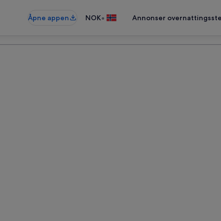
•
Åpne appen
NOK
Annonser overnattingsste