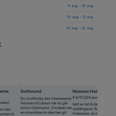
9. aug. - 10. aug.
10. aug. - 11. aug.
14. aug. - 16. aug.
k
amle
Gothmund
Museum Holstentor
8.8/10 (324 anmeldelser)
Du vil utforske den interessante
elser)
historien til Lübeck når du går
Sett av tid til de interessan
innom Gothmund. Området har
utstillingene i Museum
 om den
en strandlinje du ikke bør gå
Holstentor, et museum me
unnen til