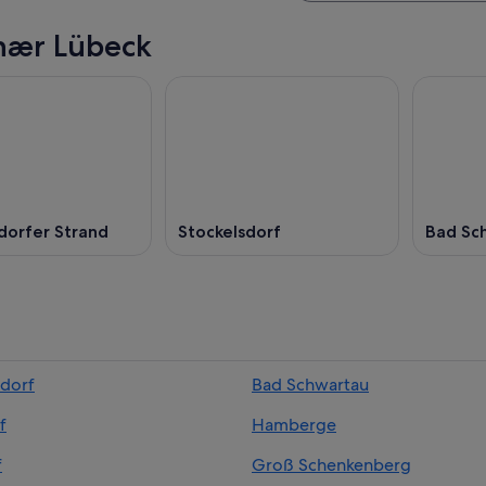
nær Lübeck
orfer Strand
Stockelsdorf
Bad Sc
sdorf
Bad Schwartau
f
Hamberge
f
Groß Schenkenberg