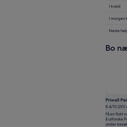
Sjekk
I kveld
prisene
i
Sjekk
I morgen 
Lübeck
prisene
for
i
Sjekk
Neste hel
i
Lübeck
prisene
kveld,
for
i
Bo næ
9.
i
Lübeck
aug.
morgen
for
-
kveld,
neste
10.
10.
helg,
aug.
aug.
14.
-
aug.
11.
-
aug.
16.
aug.
Priwall Pe
8.4/10 (201
Få en flott 
å utforske P
under besøk