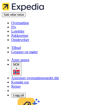
Søk etter reise
Overnatting
Fly
Leiebiler
Pakkereiser
Opplevelser
Tilbud
Grupper og møter
Åpne appen
NOK
•
Annonser overnattingsstedet ditt
Kontakt oss
Reiser
Logg på