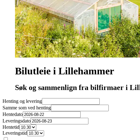
Bilutleie i Lillehammer
Søk og sammenlign fra bilfirmaer i L
Henting og levering
Samme som ved henting
Hentedato
Leveringsdato
Hentetid
Leveringstid