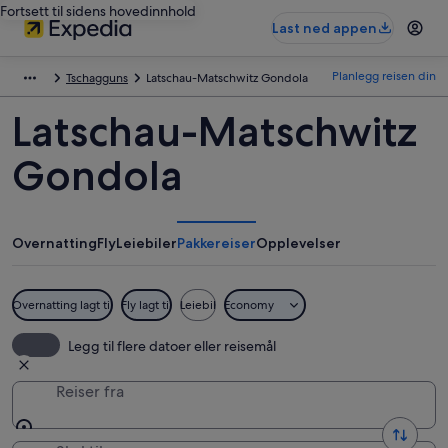
Fortsett til sidens hovedinnhold
Last ned appen
Planlegg reisen din
Tschagguns
Latschau-Matschwitz Gondola
Latschau-Matschwitz
Gondola
Overnatting
Fly
Leiebiler
Pakkereiser
Opplevelser
Overnatting lagt til
Fly lagt til
Leiebil
Economy
Legg til flere datoer eller reisemål
Reiser fra