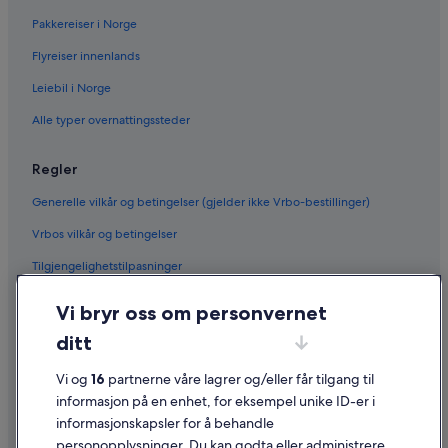
Pakkereiser i Norge
Flyreiser innenlands
Leiebil i Norge
Alle typer overnattingssteder
Regler
Generelle vilkår og betingelser (gjelder ikke Vrbo-bestillinger)
Vrbos vilkår og betingelser
Tilgjengelighetstilpasninger
Personvern
Vi bryr oss om personvernet
Informasjonskapsler
ditt
Generelle vilkår for bruk av nettstedet
Vi og
16
partnerne våre lagrer og/eller får tilgang til
Juridisk informasjon / kontakt oss
informasjon på en enhet, for eksempel unike ID-er i
informasjonskapsler for å behandle
Retningslinjer for innhold og rapportering av innhold
personopplysninger. Du kan godta eller administrere