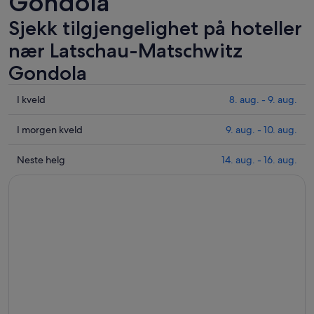
Gondola
Sjekk tilgjengelighet på hoteller
nær Latschau-Matschwitz
Gondola
Sjekk
I kveld
8. aug. - 9. aug.
prisene
nær
Sjekk
I morgen kveld
9. aug. - 10. aug.
Latschau-
prisene
Matschwitz
nær
Sjekk
Neste helg
14. aug. - 16. aug.
Gondola
Latschau-
prisene
for
Matschwitz
nær
i
Gondola
Latschau-
kveld,
for
Matschwitz
8.
i
Gondola
aug.
morgen
for
-
kveld,
neste
9.
9.
helg,
aug.
aug.
14.
-
aug.