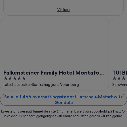
10.
-
aug.
16.
Vis kart
aug.
Falkensteiner Family Hotel Montafon - The Leading Hotels of
TUI BLU
Falkensteiner Family Hotel Montafon
TUI 
5
4
- The Leading Hotels of the World
out
out
Latschaustraße 45a Tschagguns Vorarlberg
Schwimm
of
of
5
5
Se alle 1 466 overnattingssteder i Latschau-Matschwitz
Gondola
Laveste pris per natt funnet de siste 24 timene, basert på et opphold på 1 natt for
2 voksne. Priser og tilgjengelighet kan endre seg. Ytterligere vilkår kan gjelde.