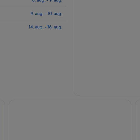
8. aug. - 9. aug.
9. aug. - 10. aug.
14. aug. - 16. aug.
Original Sokos Hotel Alexandra
Gr