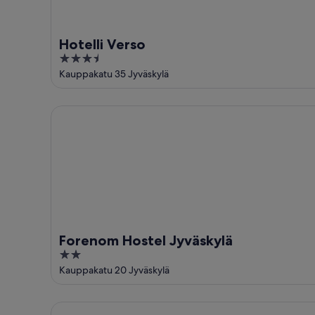
Hotelli Verso
3.5
out
Kauppakatu 35 Jyväskylä
of
5
Forenom Hostel Jyväskylä
Forenom Hostel Jyväskylä
2
out
Kauppakatu 20 Jyväskylä
of
5
Scandic Jyväskylä Station