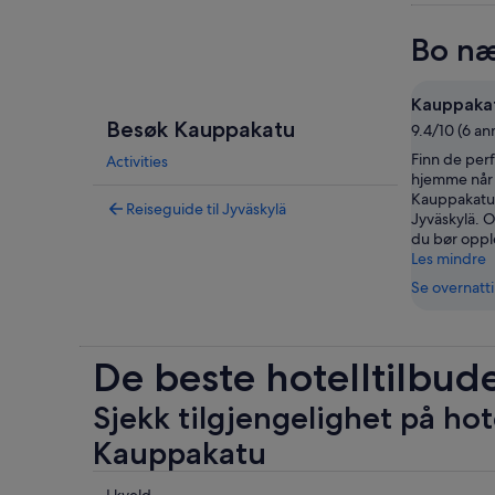
Bo næ
Kauppaka
Besøk Kauppakatu
9.4/10 (6 an
Finn de perf
Activities
hjemme når
Kauppakatu p
Reiseguide til Jyväskylä
Jyväskylä. 
du bør oppl
Les mindre
Se overnatt
De beste hotelltilbud
Sjekk tilgjengelighet på hot
Kauppakatu