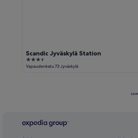
Scandic Jyväskylä Station
3.5
out
Vapaudenkatu 73 Jyväskylä
of
5
Lave