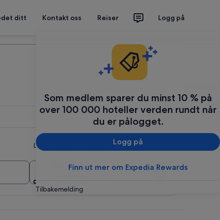
det ditt
Kontakt oss
Reiser
Logg på
Planlegg reisen din
Som medlem sparer du minst 10 % på
over 100 000 hoteller verden rundt når
du er pålogget.
Logg på
Legg til flere datoer eller reisemål
Reisende
Finn ut mer om Expedia Rewards
Søk
2 reisende, 1 rom
Tilbakemelding