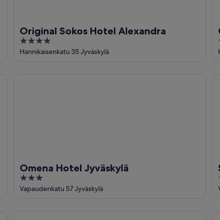
Original Sokos Hotel Alexandra
4
out
Hannikaisenkatu 35 Jyväskylä
of
5
Omena Hotel Jyväskylä
Sc
Omena Hotel Jyväskylä
3
out
Vapaudenkatu 57 Jyväskylä
of
5
Solo Sokos Hotel Paviljonki
Fi