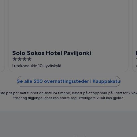
Solo Sokos Hotel Paviljonki
4
out
Lutakonaukio 10 Jyväskylä
of
5
Se alle 230 overnattingssteder i Kauppakatu
ste pris per natt funnet de siste 24 timene, basert på et opphold på 1 natt for 2 vo
Priser og tilgjengelighet kan endre seg. Ytterligere vilkår kan gjelde.