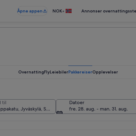
•
Åpne appen
NOK
Annonser overnattingsste
Overnatting
Fly
Leiebiler
Pakkereiser
Opplevelser
 til
Datoer
fre. 28. aug. - man. 31. aug.