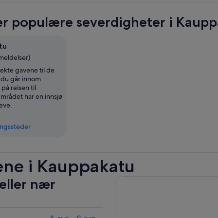
r populære severdigheter i Kaup
tu
meldelser)
ekte gavene til de
 du går innom
å reisen til
Området har en innsjø
eve.
ingssteder
ene i Kauppakatu
eller nær