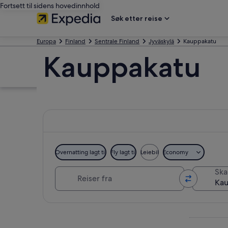
Fortsett til sidens hovedinnhold
Søk etter reise
Europa
Finland
Sentrale Finland
Jyväskylä
Kauppakatu
Kauppakatu
Overnatting lagt til
Fly lagt til
Leiebil
Economy
Reiser fra
Skal
Se på kartet