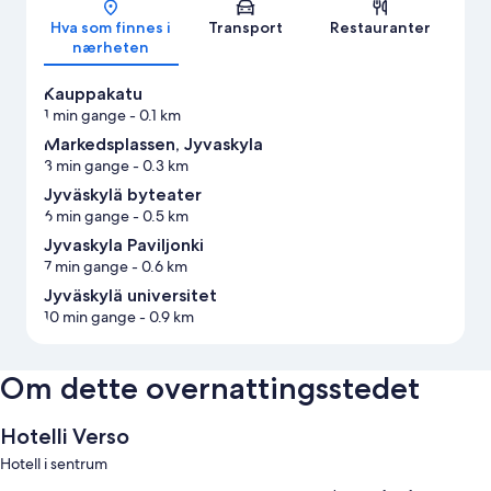
Hva som finnes i
Transport
Restauranter
nærheten
Kauppakatu
1 min gange
- 0.1 km
Markedsplassen, Jyvaskyla
3 min gange
- 0.3 km
Jyväskylä byteater
6 min gange
- 0.5 km
Jyvaskyla Paviljonki
7 min gange
- 0.6 km
Jyväskylä universitet
10 min gange
- 0.9 km
Om dette overnattingsstedet
Hotelli Verso
Hotell i sentrum