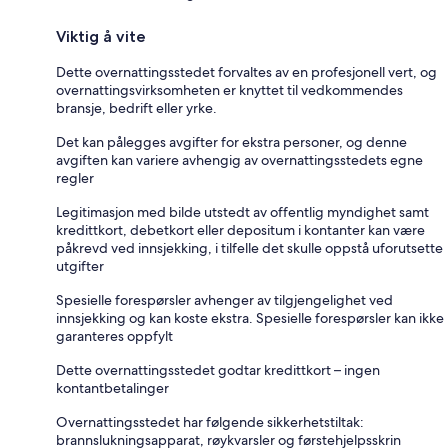
Viktig å vite
Dette overnattingsstedet forvaltes av en profesjonell vert, og
overnattingsvirksomheten er knyttet til vedkommendes
bransje, bedrift eller yrke.
Det kan pålegges avgifter for ekstra personer, og denne
avgiften kan variere avhengig av overnattingsstedets egne
regler
Legitimasjon med bilde utstedt av offentlig myndighet samt
kredittkort, debetkort eller depositum i kontanter kan være
påkrevd ved innsjekking, i tilfelle det skulle oppstå uforutsette
utgifter
Spesielle forespørsler avhenger av tilgjengelighet ved
innsjekking og kan koste ekstra. Spesielle forespørsler kan ikke
garanteres oppfylt
Dette overnattingsstedet godtar kredittkort – ingen
kontantbetalinger
Overnattingsstedet har følgende sikkerhetstiltak:
brannslukningsapparat, røykvarsler og førstehjelpsskrin