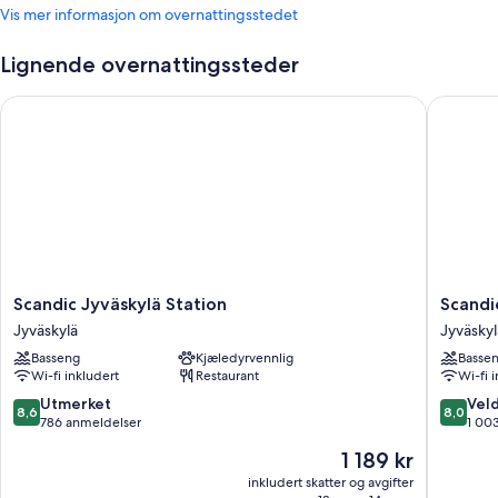
Vis mer informasjon om overnattingsstedet
Lignende overnattingssteder
Scandic Jyväskylä Station
Scandic 
Scandic
Scandic
Scandic Jyväskylä Station
Scandi
Jyväskylä
Jyväskyl
Jyväskylä
Jyväskyl
Station
City
Basseng
Kjæledyrvennlig
Basse
Jyväskylä
Jyväskyl
Wi-fi inkludert
Restaurant
Wi-fi 
8.6
8.0
Utmerket
Veld
8,6
8,0
av
av
786 anmeldelser
1 00
10,
10,
Prisen
1 189 kr
Utmerket,
Veldig
er
786
bra,
inkludert skatter og avgifter
1 189 kr