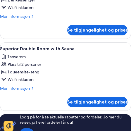
Superior
2 enkeltsenger
Twin
Wi-fi inkludert
Room
Mer
Mer informasjon
with
informasjon
Sauna
om
Se tilgjengelighet og priser
Superior
Twin
Room
Åpne
Superior Double Room with Sauna | Se
6
with
Superior Double Room with Sauna
alle
Sauna
1 soverom
bildene
Plass til 2 personer
av
Superior
1 queensize-seng
Double
Wi-fi inkludert
Room
Mer
Mer informasjon
with
informasjon
Sauna
om
Se tilgjengelighet og priser
Superior
Double
Room
Logg på for å se aktuelle rabatter og fordeler. Jo mer du
with
reiser, jo flere fordeler får du!
Sauna