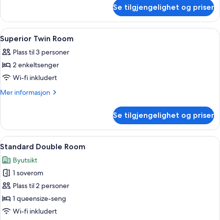
om
Se tilgjengelighet og priser
Standard
Twin
Room
Åpne
Superior Twin Room | Sengetøy av top
6
Superior Twin Room
alle
Plass til 3 personer
bildene
2 enkeltsenger
av
Superior
Wi-fi inkludert
Twin
Mer
Mer informasjon
Room
informasjon
om
Se tilgjengelighet og priser
Superior
Twin
Room
Åpne
Standard Double Room | Sengetøy av 
3
Standard Double Room
alle
Byutsikt
bildene
1 soverom
av
Standard
Plass til 2 personer
Double
1 queensize-seng
Room
Wi-fi inkludert