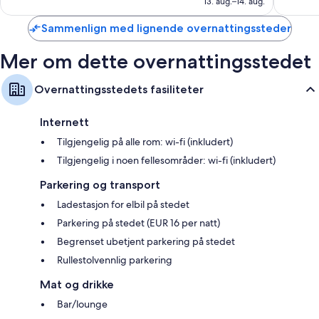
13. aug.–14. aug.
anmeldelser
1 003
anmelde
Sammenlign med lignende overnattingssteder
Mer om dette overnattingsstedet
Overnattingsstedets fasiliteter
Internett
Tilgjengelig på alle rom: wi-fi (inkludert)
Tilgjengelig i noen fellesområder: wi-fi (inkludert)
Parkering og transport
Ladestasjon for elbil på stedet
Parkering på stedet (EUR 16 per natt)
Begrenset ubetjent parkering på stedet
Rullestolvennlig parkering
Mat og drikke
Bar/lounge