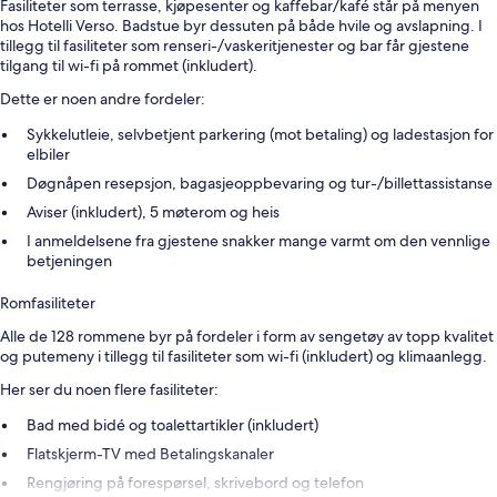
Fasiliteter som terrasse, kjøpesenter og kaffebar/kafé står på menyen
hos Hotelli Verso. Badstue byr dessuten på både hvile og avslapning. I
tillegg til fasiliteter som renseri-/vaskeritjenester og bar får gjestene
tilgang til wi-fi på rommet (inkludert).
Dette er noen andre fordeler:
Sykkelutleie, selvbetjent parkering (mot betaling) og ladestasjon for
elbiler
Døgnåpen resepsjon, bagasjeoppbevaring og tur-/billettassistanse
Aviser (inkludert), 5 møterom og heis
I anmeldelsene fra gjestene snakker mange varmt om den vennlige
betjeningen
Romfasiliteter
Alle de 128 rommene byr på fordeler i form av sengetøy av topp kvalitet
og putemeny i tillegg til fasiliteter som wi-fi (inkludert) og klimaanlegg.
Her ser du noen flere fasiliteter:
Bad med bidé og toalettartikler (inkludert)
Flatskjerm-TV med Betalingskanaler
Rengjøring på forespørsel, skrivebord og telefon