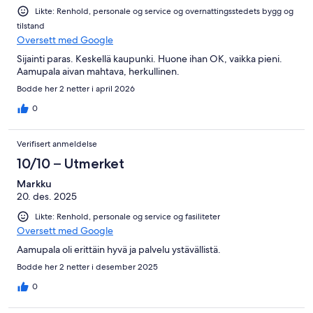
Likte: Renhold, personale og service og overnattingsstedets bygg og
tilstand
Oversett med Google
Sijainti paras. Keskellä kaupunki. Huone ihan OK, vaikka pieni.
Aamupala aivan mahtava, herkullinen.
Bodde her 2 netter i april 2026
0
Verifisert anmeldelse
10/10 – Utmerket
Markku
20. des. 2025
Likte: Renhold, personale og service og fasiliteter
Oversett med Google
Aamupala oli erittäin hyvä ja palvelu ystävällistä.
Bodde her 2 netter i desember 2025
0