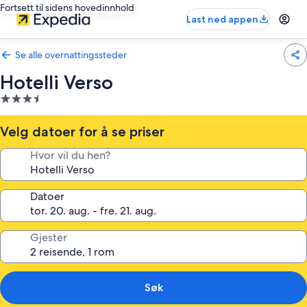
Fortsett til sidens hovedinnhold
Last ned appen
Se alle overnattingssteder
Hotelli Verso
Overnattingssted
med
3.5
Velg datoer for å se priser
stjerner
Hvor vil du hen?
Datoer
Gjester
Søk