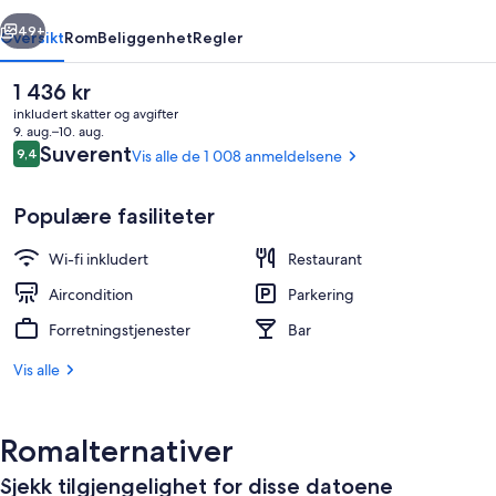
rige
Neste
49+
Oversikt
Rom
Beliggenhet
Regler
Den
1 436 kr
nåværende
inkludert skatter og avgifter
prisen
9. aug.–10. aug.
er
Anmeldelser
Suverent
9,4
Vis alle de 1 008 anmeldelsene
9,4 av 10 –
1 436 kr
Populære fasiliteter
Wi-fi inkludert
Restaurant
Restaurant
Aircondition
Parkering
Forretningstjenester
Bar
Vis alle
Romalternativer
Sjekk tilgjengelighet for disse datoene