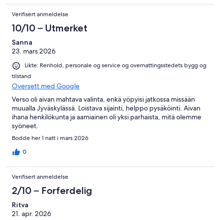
Verifisert anmeldelse
10/10 – Utmerket
Sanna
23. mars 2026
Likte: Renhold, personale og service og overnattingsstedets bygg og
tilstand
Oversett med Google
Verso oli aivan mahtava valinta, enkä yöpyisi jatkossa missään
muualla Jyväskylässä. Loistava sijainti, helppo pysäköinti. Aivan
ihana henkilökunta ja aamiainen oli yksi parhaista, mitä olemme
syöneet.
Bodde her 1 natt i mars 2026
0
Verifisert anmeldelse
2/10 – Forferdelig
Ritva
21. apr. 2026