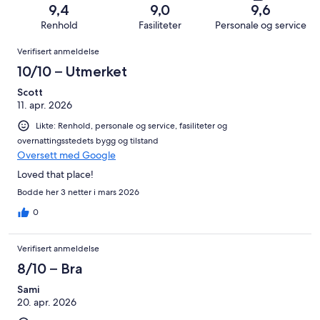
anmeldelser.
av
−
1008
3
9,4
9,0
9,6
totalt
Forferdelig.
anmeldelser.
av
Renhold
Fasiliteter
Personale og service
1008
5
totalt
Anmeldelser
anmeldelser.
av
Verifisert anmeldelse
1008
totalt
anmeldelser.
10/10 – Utmerket
1008
anmeldelser.
Scott
11. apr. 2026
Likte: Renhold, personale og service, fasiliteter og
overnattingsstedets bygg og tilstand
Oversett med Google
Loved that place!
Bodde her 3 netter i mars 2026
0
Verifisert anmeldelse
8/10 – Bra
Sami
20. apr. 2026