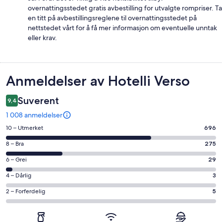
overnattingsstedet gratis avbestilling for utvalgte rompriser. Ta
en titt på avbestillingsreglene til overnattingsstedet på
nettstedet vårt for å få mer informasjon om eventuelle unntak
eller krav.
Anmeldelser
Anmeldelser av Hotelli Verso
Suverent
9,4
1 008 anmeldelser
Rangering
10 – Utmerket
696
på
Rangering
8 – Bra
275
10
på
−
Rangering
6 – Grei
29
8
Utmerket.
på
−
Rangering
4 – Dårlig
3
696
6
Bra.
på
av
−
Rangering
2 – Forferdelig
5
275
4
totalt
Grei.
på
av
−
1008
29
2
totalt
Dårlig.