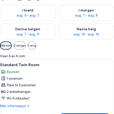
Sjekk tilgjengelighet for i kveld, aug. 6 - aug. 7
Sjekk tilgjengelighet for i mor
I kveld
I morgen
aug. 6 - aug. 7
aug. 7 - aug. 8
Sjekk tilgjengelighet for denne helgen, aug. 7 - aug. 9
Sjekk tilgjengelighet for neste 
Denne helgen
Neste helg
aug. 7 - aug. 9
aug. 14 - aug. 16
Tilgjengelige
Alle rom
2 senger
1 seng
filtre
for
Viser 6 av 6 rom
rom
Åpne
Standard Twin Room | Sengetøy av top
3
Standard Twin Room
alle
Byutsikt
bildene
1 soverom
av
Standard
Plass til 3 personer
Twin
2 enkeltsenger
Room
Wi-fi inkludert
Mer
Mer informasjon
informasjon