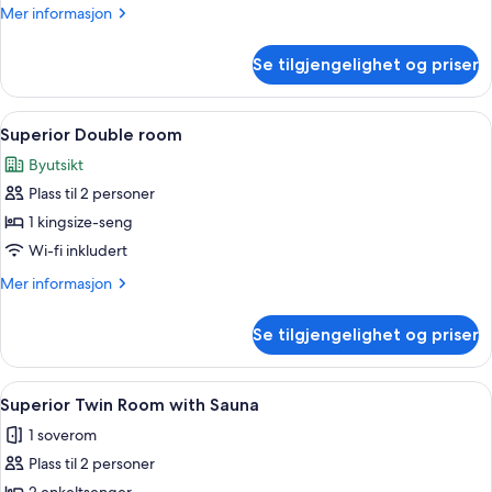
Mer
Mer informasjon
informasjon
om
Se tilgjengelighet og priser
Standard
Double
Room
Åpne
Superior Double room | Sengetøy av t
6
Superior Double room
alle
Byutsikt
bildene
Plass til 2 personer
av
Superior
1 kingsize-seng
Double
Wi-fi inkludert
room
Mer
Mer informasjon
informasjon
om
Se tilgjengelighet og priser
Superior
Double
room
Åpne
Superior Twin Room with Sauna | Seng
5
Superior Twin Room with Sauna
alle
1 soverom
bildene
Plass til 2 personer
av