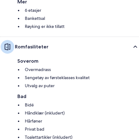
Mer
6 etasjer
Bankettsal
Røyking er ikke tillatt
Romfasiliteter
Soverom
Overmadrass
Sengetøy av førsteklasses kvalitet
Utvalg av puter
Bad
Bidé
Håndklær (inkludert)
Hårføner
Privat bad
Toalettartikler (inkludert)