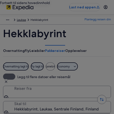
Fortsett til sidens hovedinnhold
Last ned appen
Planlegg reisen din
Laukaa
Hekklabyrint
Hekklabyrint
Overnatting
Fly
Leiebiler
Pakkereiser
Opplevelser
Overnatting lagt til
Fly lagt til
Leiebil
Economy
Legg til flere datoer eller reisemål
Reiser fra
Skal til
Hekklabyrint, Laukaa, Sentrale Finland, Finland