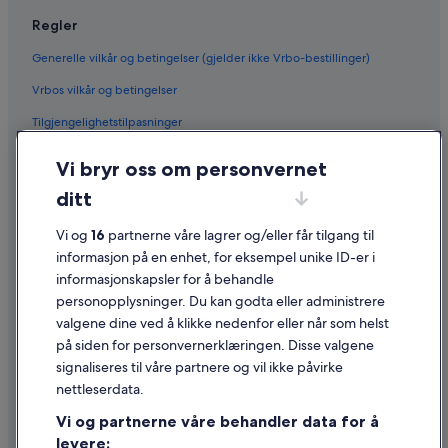
Regler
Generelle vilkår og betingelser (gjelder ikke Vrbo-bestillinger)
Vrbos vilkår og betingelser
Tilgjengelighetstilpasninger
Personvern
Vi bryr oss om personvernet
Informasjonskapsler
ditt
Generelle vilkår for bruk av nettstedet
Vi og
16
partnerne våre lagrer og/eller får tilgang til
Juridisk informasjon / kontakt oss
informasjon på en enhet, for eksempel unike ID-er i
informasjonskapsler for å behandle
Retningslinjer for innhold og rapportering av innhold
personopplysninger. Du kan godta eller administrere
valgene dine ved å klikke nedenfor eller når som helst
Hjelp
på siden for personvernerklæringen. Disse valgene
Kontakt oss
signaliseres til våre partnere og vil ikke påvirke
nettleserdata.
Avbestille eller endre bestillingen
Vi og partnerne våre behandler data for å
Refusjonsprosessen og tidsrammer for refusjon
levere: