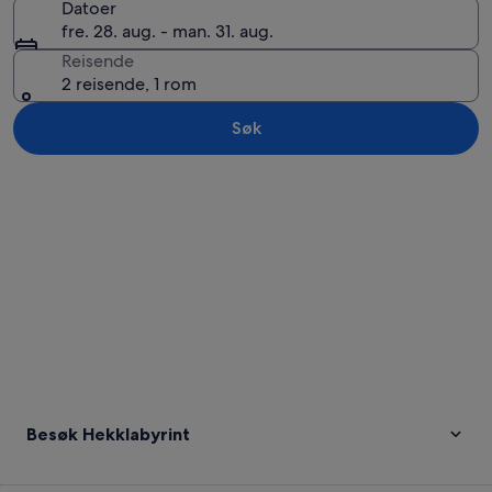
Datoer
fre. 28. aug. - man. 31. aug.
Reisende
2 reisende, 1 rom
Søk
Se på kartet
Besøk Hekklabyrint