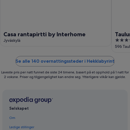
Casa rantapirtti by Interhome
Taulu
3.5
Jyväskylä
out
596 Taul
of
5
Se alle 140 overnattingssteder i Hekklabyrint
Laveste pris per natt funnet de siste 24 timene, basert på et opphold på 1 natt for
2 voksne. Priser og tilgjengelighet kan endre seg. Ytterligere vilkår kan gjelde.
Selskapet
Om
Ledige stillinger