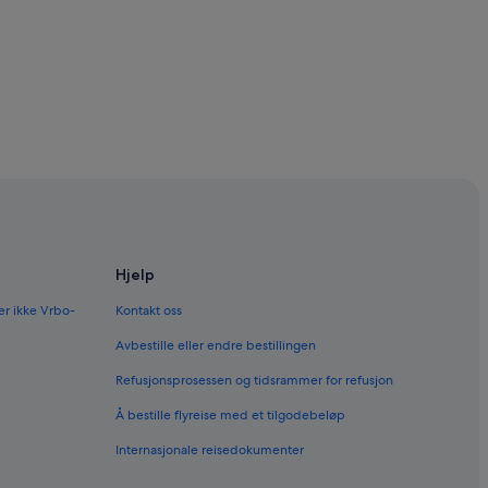
Hjelp
er ikke Vrbo-
Kontakt oss
Avbestille eller endre bestillingen
Refusjonsprosessen og tidsrammer for refusjon
Å bestille flyreise med et tilgodebeløp
Internasjonale reisedokumenter