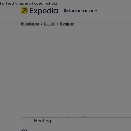
Fortsett til sidens hovedinnhold
Søk etter reise
Expedia.no
Leiebil
Europcar
Leiebiler fra Europcar 
Henting