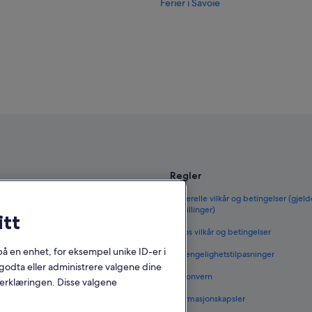
Ferier i Savoie
Regler
til Norge
Generelle vilkår og betingelser (gjeld
bestillinger)
itt
orge
Vrbos vilkår og betingelser
 i Norge
 på en enhet, for eksempel unike ID-er i
Tilgjengelighetstilpasninger
 i Norge
godta eller administrere valgene dine
Personvern
nerklæringen. Disse valgene
nenlands
Informasjonskapsler
rge