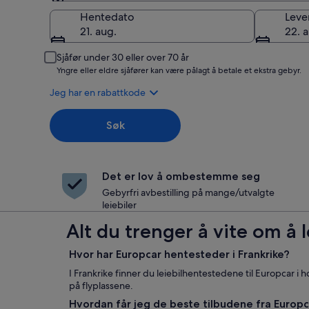
Henting
Hentedato
Leve
21. aug.
22. 
Sjåfør under 30 eller over 70 år
Yngre eller eldre sjåfører kan være pålagt å betale et ekstra gebyr.
Jeg har en rabattkode
Søk
Det er lov å ombestemme seg
Gebyrfri avbestilling på mange/utvalgte
leiebiler
Alt du trenger å vite om å l
Hvor har Europcar hentesteder i Frankrike?
I Frankrike finner du leiebilhentestedene til Europcar
på flyplassene.
Hvordan får jeg de beste tilbudene fra Europca