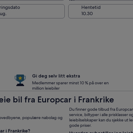
Samme som ved hentin
ringsdato
Hentetid
aug.
Gi deg selv litt ekstra
Medlemmer sparer minst 10 % på over en
million leiebiler
eie bil fra Europcar i Frankrike
Du finner gode tilbud fra Europcar
service, biltyper i alle prisklasser
 i hovedbyene, populære nabolag og
leiebilselskaper kan du sjekke ut le
gode priser.
r i Frankrike?