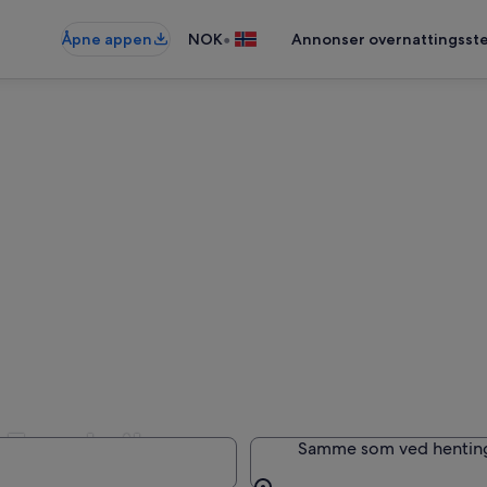
•
Åpne appen
NOK
Annonser overnattingsste
i Frankrike
Samme som ved hentin