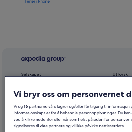
Ferier i Rhône
Selskapet
Utforsk
Om
Reiseguide 
Vi bryr oss om personvernet d
Ledige stillinger
Hoteller i N
Annonser overnattingsstedet ditt
Ferieboliger
Vi og
16
partnerne våre lagrer og/eller får tilgang til informasjon
Partnerskap
Pakkereiser
informasjonskapsler for å behandle personopplysninger. Du kan 
ved å klikke nedenfor eller når som helst på siden for personver
Advertising
Flyreiser in
signaliseres til våre partnere og vil ikke påvirke nettleserdata.
Affiliate Marketing
Leiebil i No