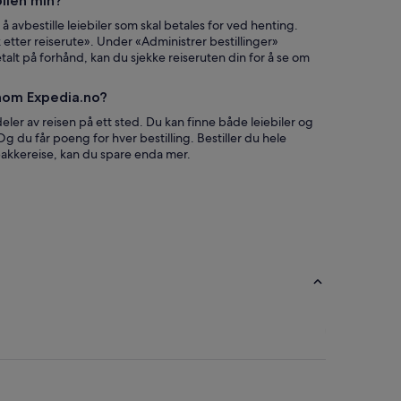
bilen min?
 avbestille leiebiler som skal betales for ved henting.
etter reiserute». Under «Administrer bestillinger»
etalt på forhånd, kan du sjekke reiseruten din for å se om
nnom Expedia.no?
deler av reisen på ett sted. Du kan finne både leiebiler og
. Og du får poeng for hver bestilling. Bestiller du hele
 pakkereise, kan du spare enda mer.