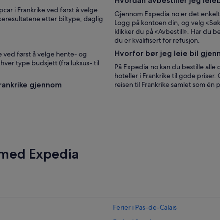
Hvordan avbestiller jeg leie
car i Frankrike ved først å velge
Gjennom Expedia.no er det enkelt å
keresultatene etter biltype, daglig
Logg på kontoen din, og velg «Søk 
klikker du på «Avbestill». Har du b
du er kvalifisert for refusjon.
Hvorfor bør jeg leie bil gje
ke ved først å velge hente- og
hver type budsjett (fra luksus- til
På Expedia.no kan du bestille alle 
hoteller i Frankrike til gode priser
 Frankrike gjennom
reisen til Frankrike samlet som én
 med Expedia
Ferier i Pas-de-Calais