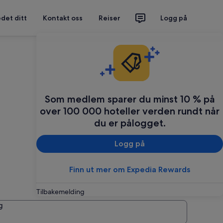
det ditt
Kontakt oss
Reiser
Logg på
Som medlem sparer du minst 10 % på
over 100 000 hoteller verden rundt når
du er pålogget.
Logg på
Finn ut mer om Expedia Rewards
Tilbakemelding
g