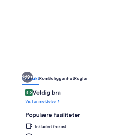
9+
Oversikt
Rom
Beliggenhet
Regler
Anmeldelser
Veldig bra
8,0
8,0 av 10 –
Vis 1 anmeldelse
Populære fasiliteter
Inkludert frokost