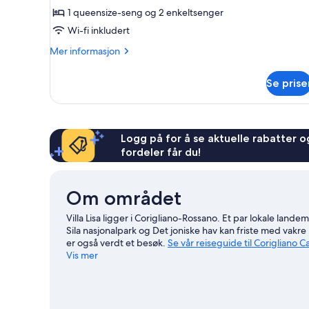
1 queensize-seng og 2 enkeltsenger
Wi-fi inkludert
Mer
Mer informasjon
informasjon
om
Se prise
Firemannsrom
Logg på for å se aktuelle rabatter og
fordeler får du!
Om området
Villa Lisa ligger i Corigliano-Rossano. Et par lokale land
Sila nasjonalpark og Det joniske hav kan friste med va
er også verdt et besøk.
Se vår reiseguide til Corigliano C
Vis mer
Se flere gjestehus i Corigliano Calabro