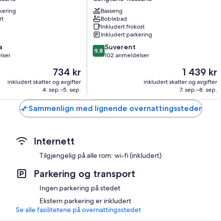
Greco
kering
Basseng
Corigliano-
rt
Boblebad
Rossano
Inkludert frokost
Inkludert parkering
9.8
a
Suverent
9,8
av
lser
102 anmeldelser
10,
Prisen
Prisen
734 kr
1 439 kr
Suverent,
er
er
102
inkludert skatter og avgifter
inkludert skatter og avgifter
734 kr
1 439 kr
4. sep.–5. sep.
7. sep.–8. sep.
anmeldelser
Sammenlign med lignende overnattingssteder
Internett
Tilgjengelig på alle rom: wi-fi (inkludert)
Parkering og transport
Ingen parkering på stedet
Ekstern parkering er inkludert
Se alle fasilitetene på overnattingsstedet