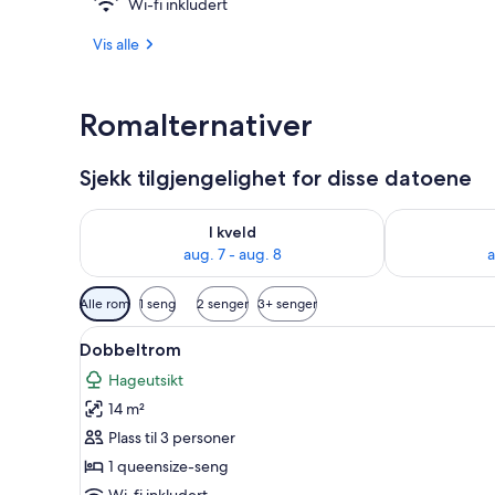
Wi-fi inkludert
Inngangspart
Vis alle
Romalternativer
Sjekk tilgjengelighet for disse datoene
Sjekk tilgjengelighet for i kveld, aug. 7 - aug. 8
Sjekk tilgjeng
I kveld
aug. 7 - aug. 8
a
Tilgjengelige
Alle rom
1 seng
2 senger
3+ senger
filtre
Åpne
Dobbeltrom | Safe på rommet, 
for
5
Dobbeltrom
alle
rom
Hageutsikt
bildene
14 m²
av
Dobbeltrom
Plass til 3 personer
1 queensize-seng
Wi-fi inkludert