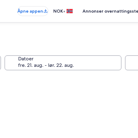
•
Åpne appen
NOK
Annonser overnattingsste
Datoer