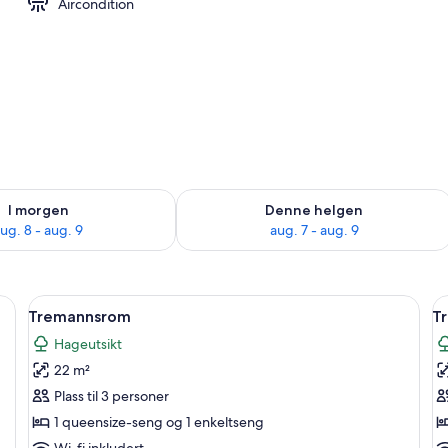
Aircondition
i
elighet for i morgen, aug. 8 - aug. 9
Sjekk tilgjengelighet for denne helgen
I morgen
Denne helgen
ug. 8 - aug. 9
aug. 7 - aug. 9
skrivebord, blendingsgardiner og barnesenger (inkludert)
Åpne
Tremannsrom | Safe på rommet, skrive
Å
1
Tremannsrom
T
alle
al
Hageutsikt
bildene
b
22 m²
av
a
Tremannsrom
T
Plass til 3 personer
1 queensize-seng og 1 enkeltseng
Wi-fi inkludert