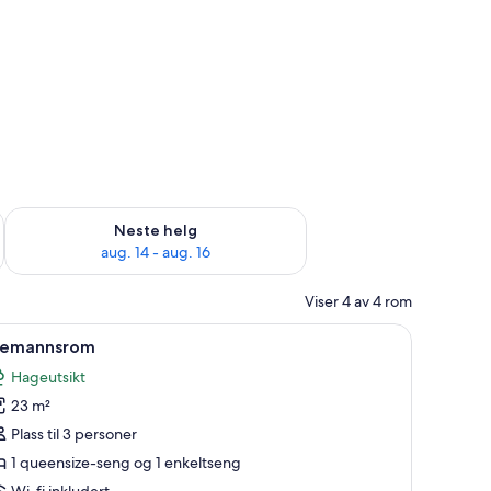
, aug. 7 - aug. 9
Sjekk tilgjengelighet for neste helg, aug. 14 - aug. 16
Neste helg
aug. 14 - aug. 16
Viser 4 av 4 rom
bord, blendingsgardiner og barnesenger (inkludert)
pne
Tremannsrom | Safe på rommet, skrivebord, b
1
remannsrom
le
Hageutsikt
ildene
23 m²
v
remannsrom
Plass til 3 personer
1 queensize-seng og 1 enkeltseng
Wi-fi inkludert