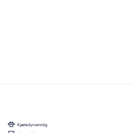
Tremannsrom 
Fasade
Kjæledyrvennlig