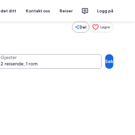
det ditt
Kontakt oss
Reiser
Logg på
Del
Lagre
Gjester
Søk