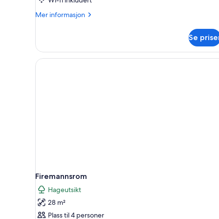
Mer
Mer informasjon
informasjon
om
Se prise
Dobbeltrom
Firemannsrom
Hageutsikt
28 m²
Plass til 4 personer