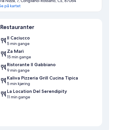
Via Nizza, 7, Corigliano-Rossano, CS, 87064
Se på kartet
Kart
Restauranter
Il Caciucco
5 min gange
Za Marì
15 min gange
Ristorante Il Gabbiano
9 min gange
Kaliva Pizzeria Grill Cucina Tipica
5 min kjøring
La Location Del Serendipity
11 min gange