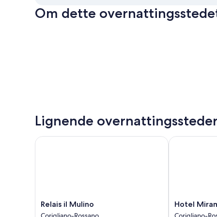
Om dette overnattingsstede
Lignende overnattingsstede
Relais il Mulino
Hotel Mirama
Relais
Hotel
Relais il Mulino
Hotel Mira
il
Miramare
Corigliano-Rossano
Corigliano-Ro