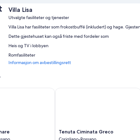
t
Villa Lisa
Utvalgte fasiliteter og tjenester
Villa Lisa har fasiliteter som frokostbuffé (inkludert) og hage. Gjesten
Dette gjestehuset kan også friste med fordeler som
Heis og TV i lobbyen
Romfasiliteter
Informasjon om avbestillingsrett
Alle gjesterommene på Villa Lisa kan friste med komfort i form av klimaa
Her er noen ekstra romfasiliteter:
r
Massasjedusj, bidé og toalettartikler (inkludert)
re
Tenuta Ciminata Greco
Baby-/barneseng (inkludert), begrenset rengjøring og skriveb
Tenuta
mare
Tenuta Ciminata Greco
Ciminata
ssano
Corigliano-Rossano