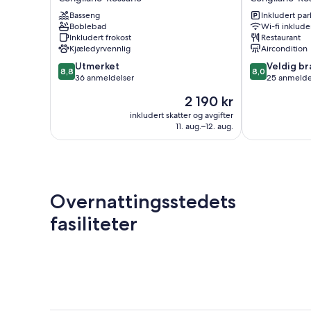
Mulino
Corigliano-
Basseng
Inkludert par
Corigliano-
Rossano
Boblebad
Wi-fi inklude
Rossano
Inkludert frokost
Restaurant
Kjæledyrvennlig
Aircondition
8.8
8.0
Utmerket
Veldig br
8,8
8,0
av
av
36 anmeldelser
25 anmelde
10,
10,
Prisen
2 190 kr
Utmerket,
Veldig
er
36
bra,
inkludert skatter og avgifter
2 190 kr
11. aug.–12. aug.
anmeldelser
25
anmeldelser
Overnattingsstedets
fasiliteter