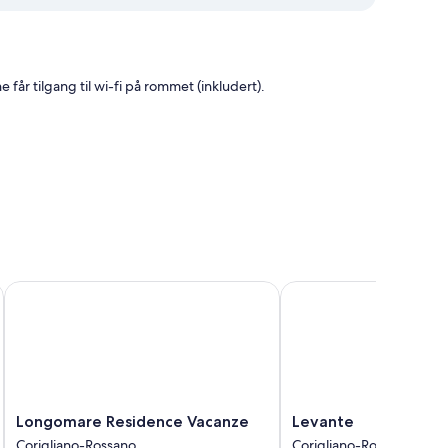
e får tilgang til wi-fi på rommet (inkludert).
nlegg i tillegg til fasiliteter som wi-fi (inkludert) og safe.
Longomare Residence Vacanze
Levante
ord
Longomare
Levante
Longomare Residence Vacanze
Levante
Residence
Corigliano-
Corigliano-Rossano
Corigliano-Rossano