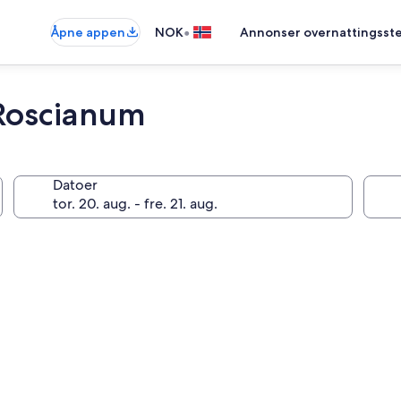
•
Åpne appen
NOK
Annonser overnattingsste
 Roscianum
Datoer