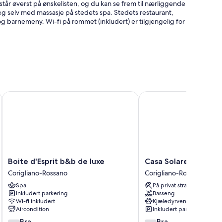
står øverst på ønskelisten, og du kan se frem til nærliggende
deg selv med massasje på stedets spa. Stedets restaurant,
og barnemeny. Wi-fi på rommet (inkludert) er tilgjengelig for
 og parasoller
t)
king
Boite d'Esprit b&b de luxe
Casa Solares
etaling)
anlegg samt fasiliteter som wi-fi (inkludert) og safe.
Boite
Casa
Boite d'Esprit b&b de luxe
Casa Solares
d'Esprit
Solares
Corigliano-Rossano
Corigliano-Rossano
b&b
Corigliano-
Spa
På privat strand
de
Rossano
Inkludert parkering
Basseng
luxe
Wi-fi inkludert
Kjæledyrvennlig
Corigliano-
Aircondition
Inkludert parkering
Rossano
7.4
7.6
Bra
Bra