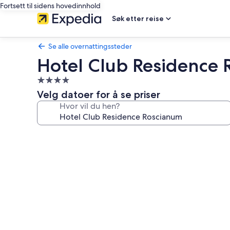
Fortsett til sidens hovedinnhold
Søk etter reise
Se alle overnattingssteder
Hotel Club Residence
Overnattingssted
med
Velg datoer for å se priser
4.0
Hvor vil du hen?
stjerner
Bildegalleri
av
Hotel
Club
Residence
Roscianum