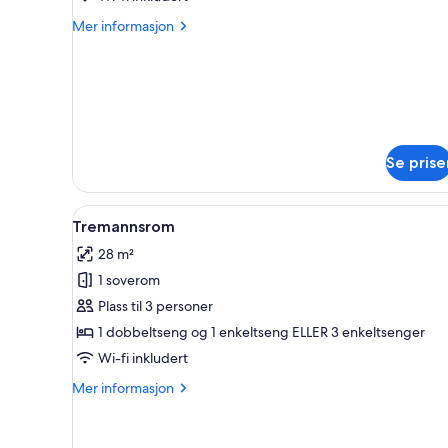
or
Mer
Mer informasjon
Twin
informasjon
om
Room
Double
or
Twin
Room
Se prise
Åpne
Tremannsrom | Senger med ove
1
Tremannsrom
alle
28 m²
bildene
1 soverom
av
Tremannsrom
Plass til 3 personer
1 dobbeltseng og 1 enkeltseng ELLER 3 enkeltsenger
Wi-fi inkludert
Mer
Mer informasjon
informasjon
om
Tremannsrom