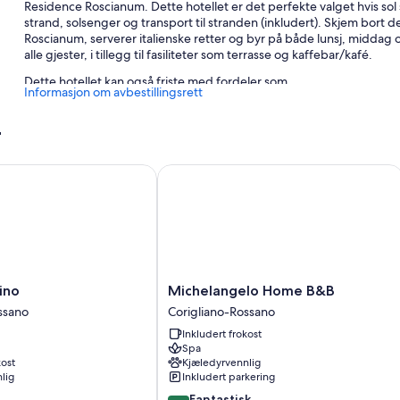
Residence Roscianum. Dette hotellet er det perfekte valget hvis sol 
strand, solsenger og transport til stranden (inkludert). Skjem bort 
Roscianum, serverer italienske retter og byr på både lunsj, middag 
alle gjester, i tillegg til fasiliteter som terrasse og kaffebar/kafé.
Dette hotellet kan også friste med fordeler som
Informasjon om avbestillingsrett
Sesongbasert utendørsbasseng og barnebasseng med solsenger
r
Selvbetjent parkering (inkludert) og langtidsparkering (inkluder
Utendørs tennisbane, transport til togstasjonen og hurtigutsjek
no
Michelangelo Home B&B
Hurtiginnsjekking, badeland (mot betaling) og barnepass (mot b
Romfasiliteter
Alle de 150 rommene byr på goder i form av møblert balkong og klima
Her er noen ekstra fasiliteter:
Michelangelo
lino
Michelangelo Home B&B
Bad med regndusjhode og bidé
Home
ssano
Corigliano-Rossano
Flatskjerm-TV med kabel-TV
B&B
Inkludert frokost
Corigliano-
Daglig rengjøring, skrivebord og telefon
Spa
Rossano
kost
Kjæledyrvennlig
lig
Inkludert parkering
9.0
Fantastisk