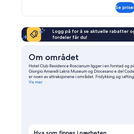
Se prise
Logg på for å se aktuelle rabatter og
fordeler får du!
Om området
Hotel Club Residence Roscianum ligger i en forstad og på
Giorgio Amarelli Lakris Museum og Diocesano e del Co
er noen av attraksjonene i området. Fridykking og raftin
oppleve naturen i området gjennom turer til fots eller m
Vis mer
Hva som finnes i nærheten