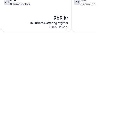
7,4
7,6
av
av
3 anmeldelser
5 anmeldelser
10,
10,
Bra,
Bra,
Prisen
969 kr
3
5
er
anmeldelser
anmeldelser
inkludert skatter og avgifter
969 kr
1. sep.–2. sep.