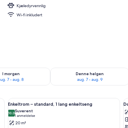
Kjæledyrvennlig
 utendørsbasseng, bassengparasoller og solsenger
Wi-fi inkludert
elighet for i morgen, aug. 7 - aug. 8
Sjekk tilgjengelighet for denne helgen
I morgen
Denne helgen
ug. 7 - aug. 8
aug. 7 - aug. 9
bar, safe på rommet og skrivebord
Åpne
Enkeltrom – standard, 1 lang enkeltse
Å
1
Enkeltrom – standard, 1 lang enkeltseng
D
alle
al
Suverent
bildene
10,0
b
10,0 av 10
(1
1 anmeldelse
av
a
anmeldelse)
20 m²
Enkeltrom
D