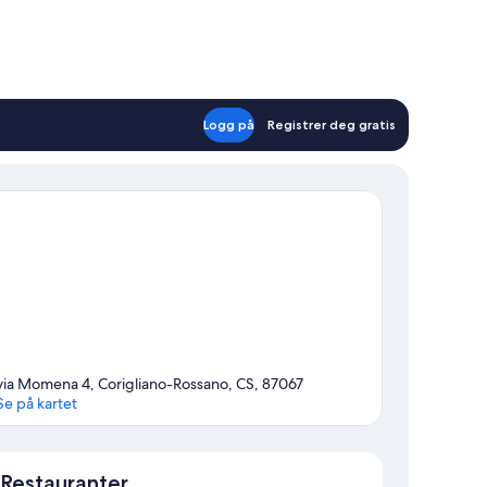
Logg på
Registrer deg gratis
via Momena 4, Corigliano-Rossano, CS, 87067
Se på kartet
Kart
Restauranter