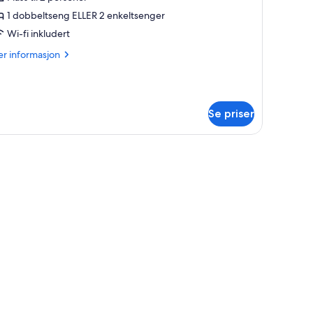
ler
1 dobbeltseng ELLER 2 enkeltsenger
omannsrom
Wi-fi inkludert
er
r informasjon
formasjon
m
bbelt-
er
Se priser
mannsrom