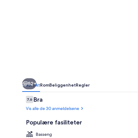
52+
Oversikt
Rom
Beliggenhet
Regler
Anmeldelser
Bra
7,6
7,6 av 10 –
Vis alle de 30 anmeldelsene
Populære fasiliteter
Basseng