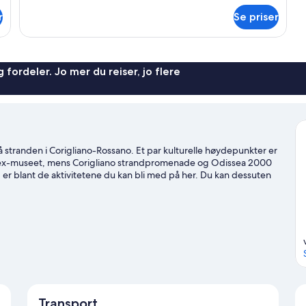
om
r
Se priser
Firemannsrom
 fordeler. Jo mer du reiser, jo flere
 stranden i Corigliano-Rossano. Et par kulturelle høydepunkter er
dex-museet, mens Corigliano strandpromenade og Odissea 2000
g er blant de aktivitetene du kan bli med på her. Du kan dessuten
ed sykkel.
Se vår reiseguide til Rossano
Transport