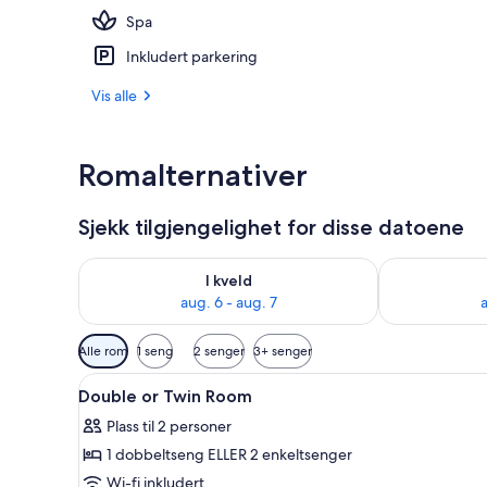
Spa
Sesongbasert
Inkludert parkering
Vis alle
Romalternativer
Sjekk tilgjengelighet for disse datoene
Sjekk tilgjengelighet for i kveld, aug. 6 - aug. 7
Sjekk tilgjeng
I kveld
aug. 6 - aug. 7
a
Tilgjengelige
Alle rom
1 seng
2 senger
3+ senger
filtre
Åpne
Senger med overmadrass, mini
for
1
Double or Twin Room
alle
rom
Plass til 2 personer
bildene
1 dobbeltseng ELLER 2 enkeltsenger
av
Double
Wi-fi inkludert