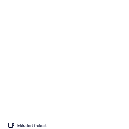
Innendørs br
På stranden, 
Inkludert frokost