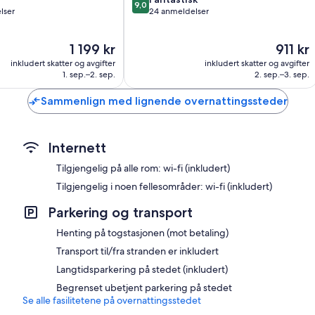
9,0
av
lser
24 anmeldelser
10,
Fantastisk,
Prisen
Prisen
1 199 kr
911 kr
24
er
er
anmeldelser
inkludert skatter og avgifter
inkludert skatter og avgifter
1 199 kr
911 kr
1. sep.–2. sep.
2. sep.–3. sep.
Sammenlign med lignende overnattingssteder
Internett
Tilgjengelig på alle rom: wi-fi (inkludert)
Tilgjengelig i noen fellesområder: wi-fi (inkludert)
Parkering og transport
Henting på togstasjonen (mot betaling)
Transport til/fra stranden er inkludert
Langtidsparkering på stedet (inkludert)
Begrenset ubetjent parkering på stedet
Se alle fasilitetene på overnattingsstedet