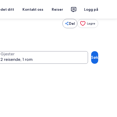
det ditt
Kontakt oss
Reiser
Logg på
Del
Lagre
Gjester
Søk