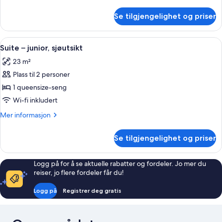
informasjon
om
Se tilgjengelighet og priser
Familierom
Åpne
Suite – junior, sjøutsikt | Minibar, s
3
Suite – junior, sjøutsikt
alle
23 m²
bildene
Plass til 2 personer
av
Suite
1 queensize-seng
–
Wi-fi inkludert
junior,
Mer
Mer informasjon
sjøutsikt
informasjon
om
Se tilgjengelighet og priser
Suite
–
junior,
Logg på for å se aktuelle rabatter og fordeler. Jo mer du
sjøutsikt
reiser, jo flere fordeler får du!
Logg på
Registrer deg gratis