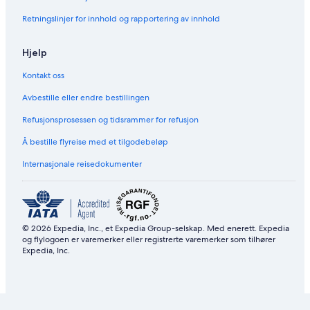
o
/
Retningslinjer for innhold og rapportering av innhold
s
C
s
,
a
p
Hjelp
n
o
o
o
Kontakt oss
w
l
i
,
Avbestille eller endre bestillingen
t
W
Refusjonsprosessen og tidsrammer for refusjon
h
I
W
F
Å bestille flyreise med et tilgodebeløp
i
I
F
,
Internasjonale reisedokumenter
i
t
,
e
A
r
C
r
a
© 2026 Expedia, Inc., et Expedia Group-selskap. Med enerett. Expedia
c
og flylogoen er varemerker eller registrerte varemerker som tilhører
e
Expedia, Inc.
a
n
d
p
e