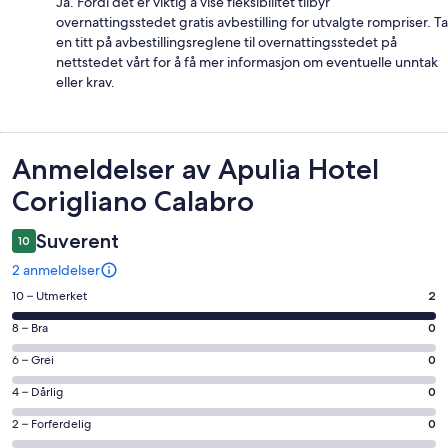
Ja. Fordi det er viktig å vise fleksibilitet tilbyr
overnattingsstedet gratis avbestilling for utvalgte rompriser. Ta
en titt på avbestillingsreglene til overnattingsstedet på
nettstedet vårt for å få mer informasjon om eventuelle unntak
eller krav.
Anmeldelser
Anmeldelser av Apulia Hotel
Corigliano Calabro
Suverent
10
2 anmeldelser
Rangering
10 – Utmerket
2
på
Rangering
8 – Bra
0
10
på
−
Rangering
6 – Grei
0
8
Utmerket.
på
−
Rangering
4 – Dårlig
0
2
6
Bra.
på
av
−
Rangering
2 – Forferdelig
0
0
4
totalt
Grei.
på