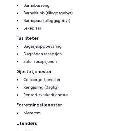
Barnebasseng
Barneklubb (tilleggsgebyr)
Barnepass (tilleggsgebyr)
Lekeplass
Fasiliteter
Bagasjeoppbevaring
Døgnåpen resepsjon
Safe i resepsjonen
Gjestetjenester
Concierge-tjenester
Rengjøring (daglig)
Renseri-/vaskeritjeneste
Forretningstjenester
Møterom
Utendørs