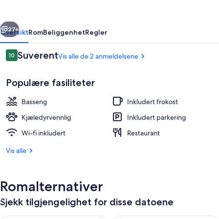
rige
Neste
27+
Oversikt
Rom
Beliggenhet
Regler
Anmeldelser
Suverent
10
Vis alle de 2 anmeldelsene
10 av 10 –
Populære fasiliteter
Basseng
Inkludert frokost
Kjæledyrvennlig
Inkludert parkering
Wi-fi inkludert
Restaurant
Utendørsbasseng
Vis alle
Romalternativer
Sjekk tilgjengelighet for disse datoene