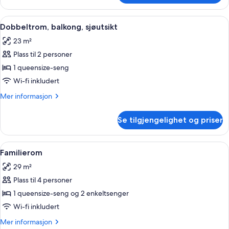
hageutsikt
Åpne
Dobbeltrom, balkong, sjøutsikt | Mini
3
Dobbeltrom, balkong, sjøutsikt
alle
23 m²
bildene
Plass til 2 personer
av
Dobbeltrom,
1 queensize-seng
balkong,
Wi-fi inkludert
sjøutsikt
Mer
Mer informasjon
informasjon
om
Se tilgjengelighet og priser
Dobbeltrom,
balkong,
sjøutsikt
Åpne
Familierom | Minibar, safe på rommet
4
Familierom
alle
29 m²
bildene
Plass til 4 personer
av
Familierom
1 queensize-seng og 2 enkeltsenger
Wi-fi inkludert
Mer
Mer informasjon