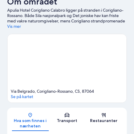
Om området
Apulia Hotel Corigliano Calabro ligger på stranden i Corigliano-
Rossano. Både Sila nasjonalpark og Det joniske hav kan friste
med vakre naturomgivelser, mens Corigliano strandpromenade
og Odissea 2000 er noen av attraksjonene i området.
Vis mer
Se vår
reiseguide til Corigliano Calabro
Via Belgrado, Corigliano-Rossano, CS, 87064
Se på kartet
Kart
Hva som finnes i
Transport
Restauranter
nærheten