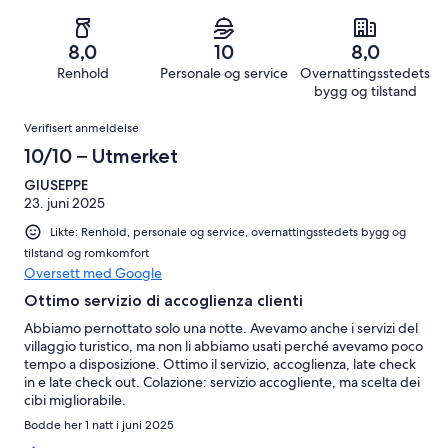
av
−
2
0
2
totalt
Dårlig.
anmeldelser.
av
−
2
0
8,0
10
8,0
totalt
Forferdelig.
anmeldelser.
av
Renhold
Personale og service
Overnattingsstedets
2
0
totalt
bygg og tilstand
anmeldelser.
av
2
Anmeldelser
totalt
Verifisert anmeldelse
anmeldelser.
2
10/10 – Utmerket
anmeldelser.
GIUSEPPE
23. juni 2025
Likte: Renhold, personale og service, overnattingsstedets bygg og
tilstand og romkomfort
Oversett med Google
Ottimo servizio di accoglienza clienti
Abbiamo pernottato solo una notte. Avevamo anche i servizi del
villaggio turistico, ma non li abbiamo usati perché avevamo poco
tempo a disposizione. Ottimo il servizio, accoglienza, late check
in e late check out. Colazione: servizio accogliente, ma scelta dei
cibi migliorabile.
Bodde her 1 natt i juni 2025