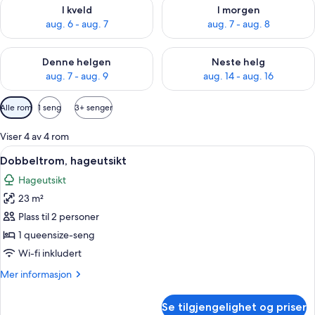
Sjekk tilgjengelighet for i kveld, aug. 6 - aug. 7
Sjekk tilgjengelighet for i mor
I kveld
I morgen
aug. 6 - aug. 7
aug. 7 - aug. 8
Sjekk tilgjengelighet for denne helgen, aug. 7 - aug. 9
Sjekk tilgjengelighet for neste 
Denne helgen
Neste helg
aug. 7 - aug. 9
aug. 14 - aug. 16
Tilgjengelige
Alle rom
1 seng
3+ senger
filtre
for
Viser 4 av 4 rom
rom
Åpne
Dobbeltrom, hageutsikt | Minibar, sa
4
Dobbeltrom, hageutsikt
alle
Hageutsikt
bildene
23 m²
av
Dobbeltrom,
Plass til 2 personer
hageutsikt
1 queensize-seng
Wi-fi inkludert
Mer
Mer informasjon
informasjon
om
Se tilgjengelighet og priser
Dobbeltrom,