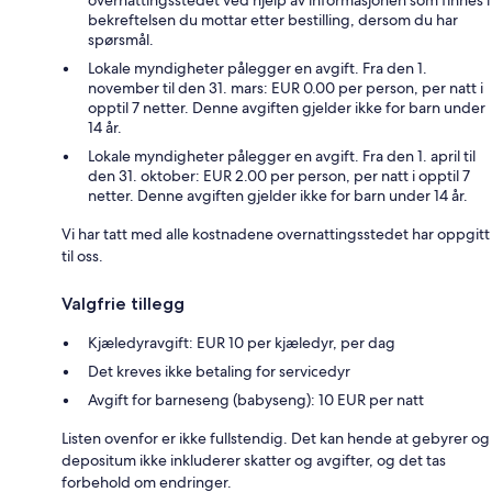
overnattingsstedet ved hjelp av informasjonen som finnes i
bekreftelsen du mottar etter bestilling, dersom du har
spørsmål.
Lokale myndigheter pålegger en avgift. Fra den 1.
november til den 31. mars: EUR 0.00 per person, per natt i
opptil 7 netter. Denne avgiften gjelder ikke for barn under
14 år.
Lokale myndigheter pålegger en avgift. Fra den 1. april til
den 31. oktober: EUR 2.00 per person, per natt i opptil 7
netter. Denne avgiften gjelder ikke for barn under 14 år.
Vi har tatt med alle kostnadene overnattingsstedet har oppgitt
til oss.
Valgfrie tillegg
Kjæledyravgift: EUR 10 per kjæledyr, per dag
Det kreves ikke betaling for servicedyr
Avgift for barneseng (babyseng): 10 EUR per natt
Listen ovenfor er ikke fullstendig. Det kan hende at gebyrer og
depositum ikke inkluderer skatter og avgifter, og det tas
forbehold om endringer.