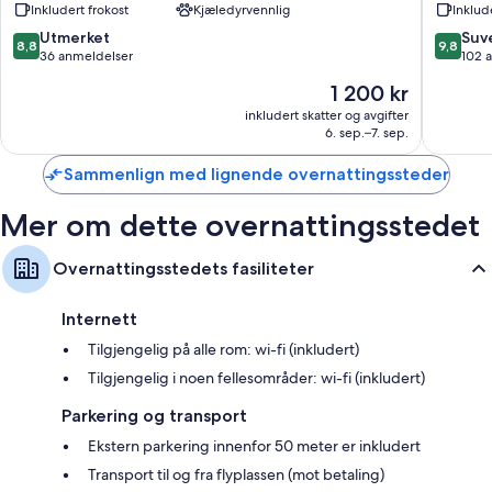
Inkludert frokost
Kjæledyrvennlig
Inklud
Rossano
Rossano
8.8
9.8
Utmerket
Suv
8,8
9,8
av
av
36 anmeldelser
102 
10,
10,
Prisen
1 200 kr
Utmerket,
Suveren
er
36
102
inkludert skatter og avgifter
1 200 kr
6. sep.–7. sep.
anmeldelser
anmelde
Sammenlign med lignende overnattingssteder
Mer om dette overnattingsstedet
Overnattingsstedets fasiliteter
Internett
Tilgjengelig på alle rom: wi-fi (inkludert)
Tilgjengelig i noen fellesområder: wi-fi (inkludert)
Parkering og transport
Ekstern parkering innenfor 50 meter er inkludert
Transport til og fra flyplassen (mot betaling)