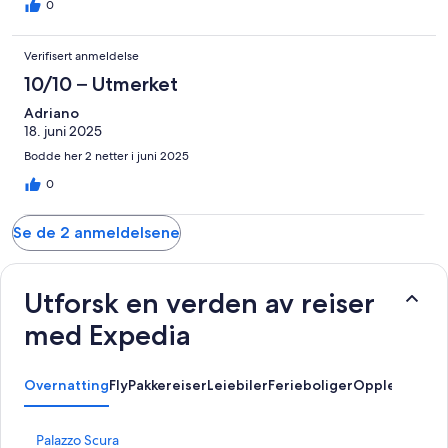
0
Verifisert anmeldelse
10/10 – Utmerket
Adriano
18. juni 2025
Bodde her 2 netter i juni 2025
0
Se de 2 anmeldelsene
Utforsk en verden av reiser
med Expedia
Overnatting
Fly
Pakkereiser
Leiebiler
Ferieboliger
Opplevelser
L
Palazzo Scura