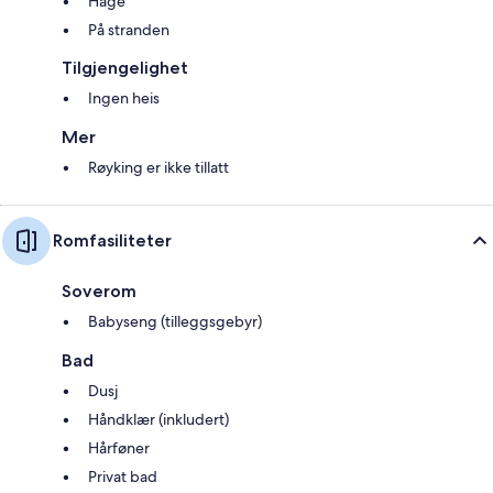
Hage
På stranden
Tilgjengelighet
Ingen heis
Mer
Røyking er ikke tillatt
Romfasiliteter
Soverom
Babyseng (tilleggsgebyr)
Bad
Dusj
Håndklær (inkludert)
Hårføner
Privat bad