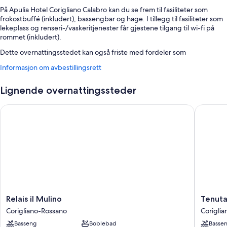
På Apulia Hotel Corigliano Calabro kan du se frem til fasiliteter som
frokostbuffé (inkludert), bassengbar og hage. I tillegg til fasiliteter som
lekeplass og renseri-/vaskeritjenester får gjestene tilgang til wi-fi på
rommet (inkludert).
Dette overnattingsstedet kan også friste med fordeler som
Informasjon om avbestillingsrett
Utendørsbasseng og barnebasseng
Selvbetjent parkering (inkludert)
Lignende overnattingssteder
Flyplasstransport (mot betaling), barnepass (mot betaling) og safe i
resepsjonen
Relais il Mulino
Tenuta C
Røykfritt område, bagasjeoppbevaring og concierge-tjenester
Romfasiliteter
Alle de 72 rommene kan skilte med komfort i form av klimaanlegg i
tillegg til fasiliteter som wi-fi (inkludert) og safe.
Her ser du noen flere romfasiliteter:
Bad med dusj og toalettartikler (inkludert)
Relais
Tenuta
Relais il Mulino
Tenuta
Baby-/barnesenger (mot betaling), daglig rengjøring og skrivebord
il
Ciminat
Corigliano-Rossano
Corigli
Mulino
Greco
Basseng
Boblebad
Basse
Corigliano-
Coriglia