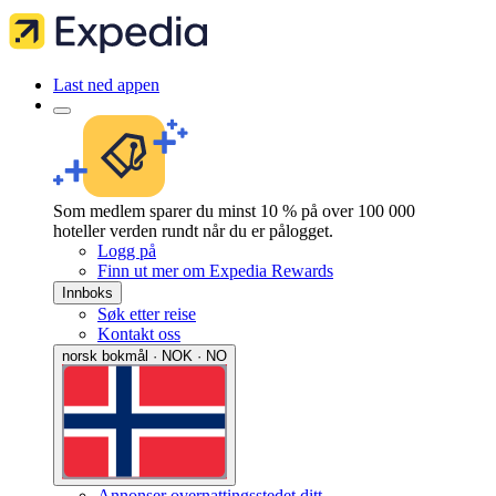
Last ned appen
Som medlem sparer du minst 10 % på over 100 000
hoteller verden rundt når du er pålogget.
Logg på
Finn ut mer om Expedia Rewards
Innboks
Søk etter reise
Kontakt oss
norsk bokmål · NOK · NO
Annonser overnattingsstedet ditt