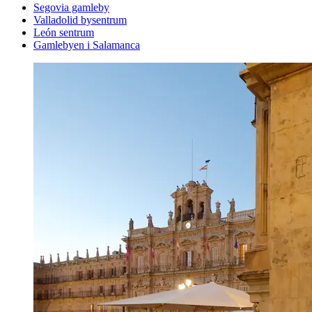
Segovia gamleby
Valladolid bysentrum
León sentrum
Gamlebyen i Salamanca