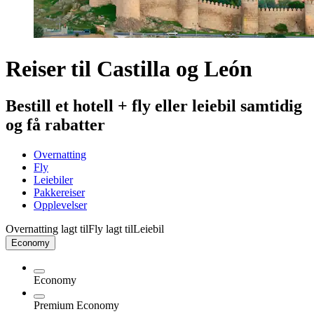
Reiser til Castilla og León
Bestill et hotell + fly eller leiebil samtidig
og få rabatter
Overnatting
Fly
Leiebiler
Pakkereiser
Opplevelser
Overnatting lagt til
Fly lagt til
Leiebil
Economy
Economy
Premium Economy