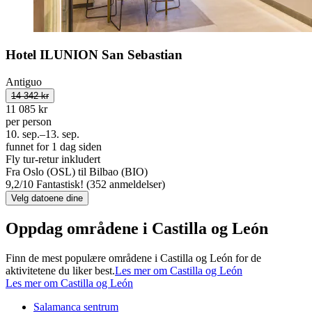
Hotel ILUNION San Sebastian
Antiguo
14 342 kr
11 085 kr
per person
10. sep.–13. sep.
funnet for 1 dag siden
Fly tur-retur inkludert
Fra Oslo (OSL) til Bilbao (BIO)
9,2
/
10
Fantastisk! (352 anmeldelser)
Velg datoene dine
Oppdag områdene i Castilla og León
Finn de mest populære områdene i Castilla og León for de
aktivitetene du liker best.
Les mer om Castilla og León
Les mer om Castilla og León
Salamanca sentrum