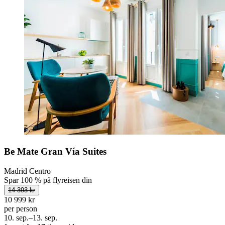
Be Mate Gran Vía Suites
Madrid Centro
Spar 100 % på flyreisen din
14 393 kr
10 999 kr
per person
10. sep.–13. sep.