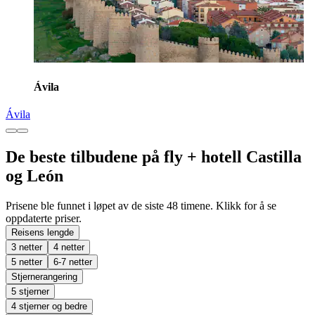
Ávila
Ávila
De beste tilbudene på fly + hotell Castilla
og León
Prisene ble funnet i løpet av de siste 48 timene. Klikk for å se
oppdaterte priser.
Reisens lengde
3 netter
4 netter
5 netter
6-7 netter
Stjernerangering
5 stjerner
4 stjerner og bedre