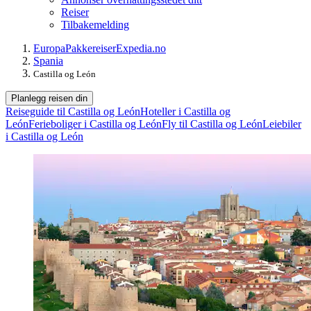
Reiser
Tilbakemelding
Europa
Pakkereiser
Expedia.no
Spania
Castilla og León
Planlegg reisen din
Reiseguide til Castilla og León
Hoteller i Castilla og
León
Ferieboliger i Castilla og León
Fly til Castilla og León
Leiebiler
i Castilla og León