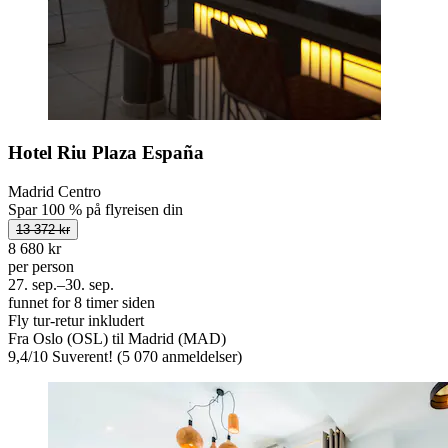
Hotel Riu Plaza España
Madrid Centro
Spar 100 % på flyreisen din
13 372 kr
8 680 kr
per person
27. sep.–30. sep.
funnet for 8 timer siden
Fly tur-retur inkludert
Fra Oslo (OSL) til Madrid (MAD)
9,4
/
10
Suverent! (5 070 anmeldelser)