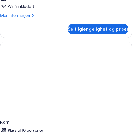
Wi-fi inkludert
Mer
Mer informasjon
informasjon
om
Se tilgjengelighet og priser
Rom
Rom
Plass til 10 personer