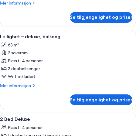
Mer
Mer informasjon
informasjon
om
Se tilgjengelighet og priser
Leilighet
–
superior,
Åpne
Leilighet – deluxe, balkong | Sengetø
12
balkong,
Leilighet – deluxe, balkong
alle
sjøutsikt
63 m²
bildene
2 soverom
av
Leilighet
Plass til 4 personer
–
2 dobbeltsenger
deluxe,
Wi-fi inkludert
balkong
Mer
Mer informasjon
informasjon
om
Se tilgjengelighet og priser
Leilighet
–
deluxe,
Åpne
Sengetøy i egyptisk bomull, sengetøy 
8
balkong
2 Bed Deluxe
alle
Plass til 4 personer
bildene
1 dobbeltseng og 1 kingsize-seng