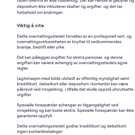
Listen ovenfor er ikke fullstendig. Det kan hende at gebyrer og
depositum ikke inkluderer skatter og avgifter, og det tas
forbehold om endringer.
Viktig å vite
Dette overnattingsstedet forvaltes av en profesjonell vert, og
overnattingsvirksomheten er knyttet til vedkommendes
bransje, bedrift eller yrke.
Det kan pålegges avgifter for ekstra personer, og denne
avgiften kan variere avhengig av overnattingsstedets egne
regler
Legitimasjon med bilde utstedt av offentlig myndighet samt
kredittkort, debetkort eller depositum i kontanter kan være
påkrevd ved innsjekking, i tilfelle det skulle oppstå uforutsette
utgifter
Spesielle forespørsler avhenger av tilgjengelighet ved
innsjekking og kan koste ekstra. Spesielle forespørsler kan ikke
garanteres oppfylt
Dette overnattingsstedet godtar kredittkort og debetkort;
ingen kontantbetalinger