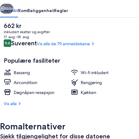
rige
Neste
103+
Oversikt
Rom
Beliggenhet
Regler
Den
662 kr
nåværende
inkludert skatter og avgifter
prisen
17. aug.–18. aug.
er
Anmeldelser
Suverent
9,6
Vis alle de 79 anmeldelsene
9,6 av 10 –
662 kr
Populære fasiliteter
Basseng
Wi-fi inkludert
Utendørsbasseng og solsenger
Aircondition
Rengjøring
Døgnåpen resepsjon
Kjøkken
Vis alle
Romalternativer
Sjekk tilgjengelighet for disse datoene