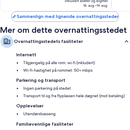
anmelde
47
inkludert skatter og avgifter
668 kr
18. aug.–19. aug.
anmeldelser
Sammenlign med lignende overnattingssteder
Mer om dette overnattingsstedet
Overnattingsstedets fasiliteter
Internett
Tilgjengelig på alle rom: wi-fi (inkludert)
Wi-fi-hastighet på rommet: 50+ mbps
Parkering og transport
Ingen parkering på stedet
Transport til og fra flyplassen hele døgnet (mot betaling)
Opplevelser
Utendørsbasseng
Familievennlige fasiliteter