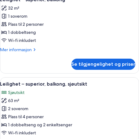
alle
32 m²
bildene
1 soverom
av
Leilighet
Plass til 2 personer
–
1 dobbeltseng
superior,
Wi-fi inkludert
balkong
Mer
Mer informasjon
informasjon
om
Se tilgjengelighet og priser
Leilighet
–
superior,
Åpne
Leilighet – superior, balkong, sjøutsi
15
balkong
Leilighet – superior, balkong, sjøutsikt
alle
Sjøutsikt
bildene
63 m²
av
Leilighet
2 soverom
–
Plass til 4 personer
superior,
1 dobbeltseng og 2 enkeltsenger
balkong,
Wi-fi inkludert
sjøutsikt