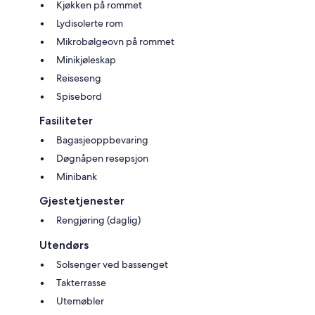
Kjøkken på rommet
Lydisolerte rom
Mikrobølgeovn på rommet
Minikjøleskap
Reiseseng
Spisebord
Fasiliteter
Bagasjeoppbevaring
Døgnåpen resepsjon
Minibank
Gjestetjenester
Rengjøring (daglig)
Utendørs
Solsenger ved bassenget
Takterrasse
Utemøbler