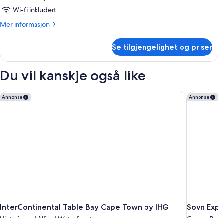
Wi-fi inkludert
Mer
Mer informasjon
informasjon
om
Se tilgjengelighet og priser
Rom
Du vil kanskje også like
InterContinental Table Bay Cape Town by IHG
Sovn Exp
Annonse
Annonse
InterContinental Table Bay Cape Town by IHG
Sovn Exp