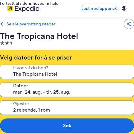
Fortsett til sidens hovedinnhold
Last ned appen
Se alle overnattingssteder
The Tropicana Hotel
Overnattingssted
med
2.5
Velg datoer for å se priser
stjerner
Hvor vil du hen?
Datoer
Gjester
Søk