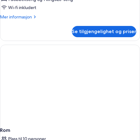
av
2
Wi-fi inkludert
Bed
Mer
Mer informasjon
Deluxe
informasjon
om
Se tilgjengelighet og priser
2
Bed
Deluxe
Rom
Plass til 10 personer