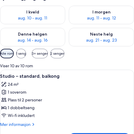
Sjekk tilgjengelighet for i kveld, aug. 10 - aug. 11
Sjekk tilgjengelighet for i morg
I kveld
I morgen
aug. 10 - aug. 11
aug. 11 - aug. 12
Sjekk tilgjengelighet for denne helgen, aug. 14 - aug. 16
Sjekk tilgjengelighet for neste
Denne helgen
Neste helg
aug. 14 - aug. 16
aug. 21 - aug. 23
Tilgjengelige
Alle rom
1 seng
3+ senger
2 senger
filtre
for
Viser 10 av 10 rom
rom
Åpne
Sengetøy i egyptisk bomull, sengetøy 
8
Studio – standard, balkong
alle
24 m²
bildene
1 soverom
av
Studio
Plass til 2 personer
–
1 dobbeltseng
standard,
Wi-fi inkludert
balkong
Mer
Mer informasjon
informasjon