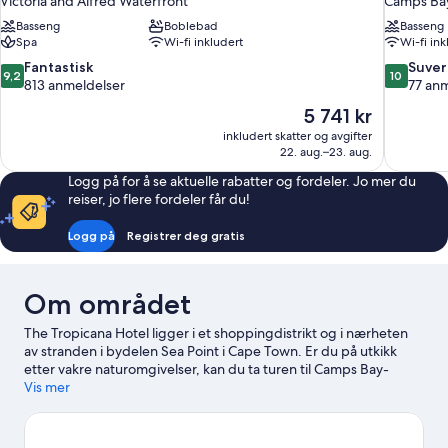
Victoria and Alfred Waterfront
Camps Ba
Basseng
Boblebad
Basseng
Spa
Wi-fi inkludert
Wi-fi ink
9.2
10.0
Fantastisk
Suver
9,2
10
av
av
813 anmeldelser
77 an
10,
10,
Prisen
5 741 kr
Fantastisk,
Suverent,
er
inkludert skatter og avgifter
813
77
5 741 kr
22. aug.–23. aug.
anmeldelser
anmeldels
Logg på for å se aktuelle rabatter og fordeler. Jo mer du
reiser, jo flere fordeler får du!
Logg på
Registrer deg gratis
Om området
The Tropicana Hotel ligger i et shoppingdistrikt og i nærheten
av stranden i bydelen Sea Point i Cape Town. Er du på utkikk
etter vakre naturomgivelser, kan du ta turen til Camps Bay-
stranden og Taffelberget. Er du på utkikk etter et arrangement
Vis mer
eller en kamp mens du er i byen, kan du se om det skjer noe
spennende på Cape Town stadion eller Newlands stadion.
Se
vår reiseguide til Cape Town