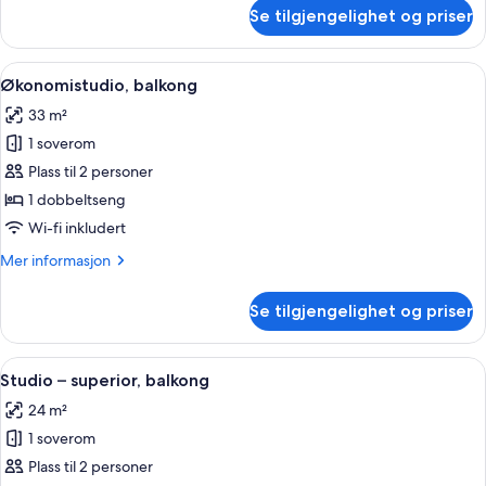
om
Se tilgjengelighet og priser
Studio
–
standard,
Åpne
Økonomistudio, balkong | Sengetøy i 
18
balkong
Økonomistudio, balkong
alle
33 m²
bildene
1 soverom
av
Økonomistudio,
Plass til 2 personer
balkong
1 dobbeltseng
Wi-fi inkludert
Mer
Mer informasjon
informasjon
om
Se tilgjengelighet og priser
Økonomistudio,
balkong
Åpne
Studio – superior, balkong | Sengetøy
10
Studio – superior, balkong
alle
24 m²
bildene
1 soverom
av
Studio
Plass til 2 personer