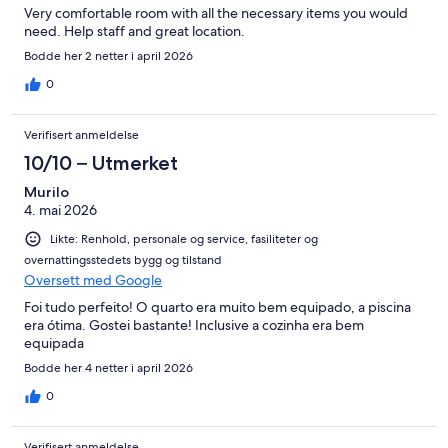
Very comfortable room with all the necessary items you would
need. Help staff and great location.
Bodde her 2 netter i april 2026
0
Verifisert anmeldelse
10/10 – Utmerket
Murilo
4. mai 2026
Likte: Renhold, personale og service, fasiliteter og
overnattingsstedets bygg og tilstand
Oversett med Google
Foi tudo perfeito! O quarto era muito bem equipado, a piscina
era ótima. Gostei bastante! Inclusive a cozinha era bem
equipada
Bodde her 4 netter i april 2026
0
Verifisert anmeldelse