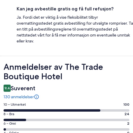
Kan jeg avbestille gratis og få full refusjon?
Ja. Fordi det er viktig å vise fleksibilitet tilbyr
overnattingsstedet gratis avbestilling for utvalgte rompriser. Ta
en titt på avbestillingsreglene til overnattingsstedet på
nettstedet vårt for å få mer informasjon om eventuelle unntak
eller krav.
Anmeldelser
Anmeldelser av The Trade
Boutique Hotel
Suverent
9,4
130 anmeldelser
Rangering
10 – Utmerket
100
på
Rangering
8 – Bra
24
10
på
−
Rangering
6 – Grei
2
8
Utmerket.
på
4 – Dårlig
0