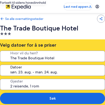
Fortsett til sidens hovedinnhold
Last ned appen
Se alle overnattingssteder
The Trade Boutique Hotel
Overnattingssted
med
3.0
Velg datoer for å se priser
stjerner
Hvor vil du hen?
Datoer
Gjester
Søk