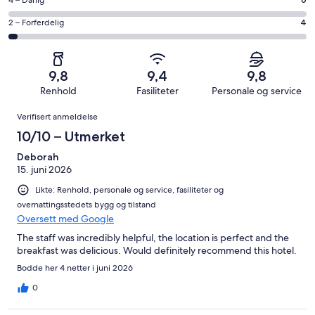
−
Rangering
100
6
Bra.
på
av
−
Rangering
2 – Forferdelig
4
24
4
totalt
Grei.
på
av
−
130
2
2
totalt
Dårlig.
anmeldelser.
av
−
130
0
9,8
9,4
9,8
totalt
Forferdelig.
anmeldelser.
av
Renhold
Fasiliteter
Personale og service
130
4
totalt
Anmeldelser
anmeldelser.
av
Verifisert anmeldelse
130
totalt
anmeldelser.
10/10 – Utmerket
130
anmeldelser.
Deborah
15. juni 2026
Likte: Renhold, personale og service, fasiliteter og
overnattingsstedets bygg og tilstand
Oversett med Google
The staff was incredibly helpful, the location is perfect and the
breakfast was delicious. Would definitely recommend this hotel.
Bodde her 4 netter i juni 2026
0