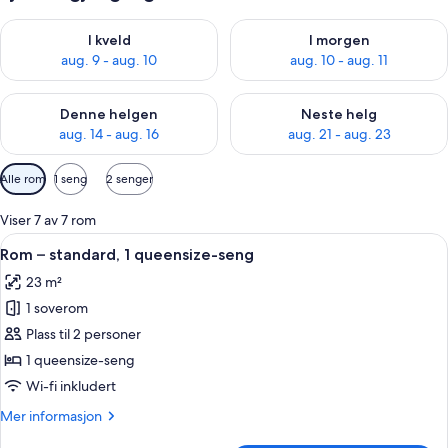
Sjekk tilgjengelighet for i kveld, aug. 9 - aug. 10
Sjekk tilgjengelighet for i mor
I kveld
I morgen
aug. 9 - aug. 10
aug. 10 - aug. 11
Sjekk tilgjengelighet for denne helgen, aug. 14 - aug. 16
Sjekk tilgjengelighet for neste
Denne helgen
Neste helg
aug. 14 - aug. 16
aug. 21 - aug. 23
Tilgjengelige
Alle rom
1 seng
2 senger
filtre
for
Viser 7 av 7 rom
rom
Åpne
Rom – standard, 1 queensize-seng | Wi-
8
Rom – standard, 1 queensize-seng
alle
23 m²
bildene
1 soverom
av
Rom
Plass til 2 personer
–
1 queensize-seng
standard,
Wi-fi inkludert
1
Mer
Mer informasjon
queensize-
informasjon