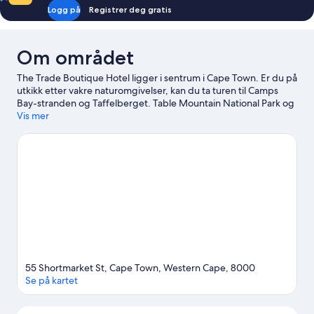
Logg på
Registrer deg gratis
Om området
The Trade Boutique Hotel ligger i sentrum i Cape Town. Er du på
utkikk etter vakre naturomgivelser, kan du ta turen til Camps
Bay-stranden og Taffelberget. Table Mountain National Park og
Parlamentsbygningen er to andre anbefalte steder å besøke.
Vis mer
Se
vår reiseguide til Cape Town
55 Shortmarket St, Cape Town, Western Cape, 8000
Se på kartet