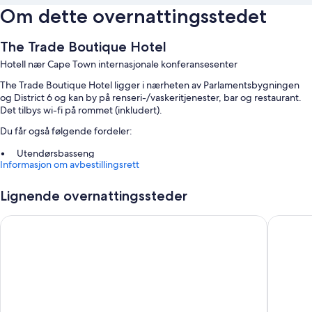
Om dette overnattingsstedet
The Trade Boutique Hotel
Hotell nær Cape Town internasjonale konferansesenter
The Trade Boutique Hotel ligger i nærheten av Parlamentsbygningen
og District 6 og kan by på renseri-/vaskeritjenester, bar og restaurant.
Det tilbys wi-fi på rommet (inkludert).
Du får også følgende fordeler:
Utendørsbasseng
Informasjon om avbestillingsrett
Døgnåpen resepsjon, bagasjeoppbevaring og røykfritt område
Naturreservat
Lignende overnattingssteder
Romfasiliteter
The Onyx Apartment Hotel by NEWMARK
ITC Hospi
Alle de 50 rommene kan friste med komfort i form av klimaanlegg og
separat sitteområde i tillegg til fasiliteter som wi-fi (inkludert).
Her ser du noen flere romfasiliteter:
Dusj og toalettartikler (inkludert)
Separat sitteområde, kjøkken og mikrobølgeovn