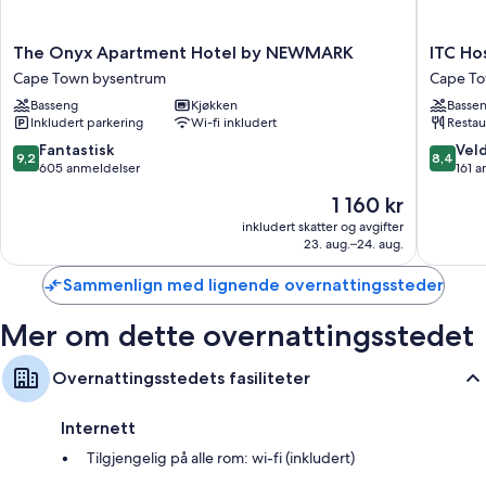
The
ITC
The Onyx Apartment Hotel by NEWMARK
ITC Ho
Onyx
Hospital
Cape Town bysentrum
Cape To
Apartment
-
Basseng
Kjøkken
Basse
Hotel
One
Inkludert parkering
Wi-fi inkludert
Restau
by
Thibault
NEWMARK
Hotel
9.2
8.4
Fantastisk
Veld
9,2
8,4
Cape
Cape
av
av
605 anmeldelser
161 
Town
Town
10,
10,
Prisen
1 160 kr
bysentrum
bysentr
Fantastisk,
Veldig
er
605
bra,
inkludert skatter og avgifter
1 160 kr
23. aug.–24. aug.
anmeldelser
161
anmelde
Sammenlign med lignende overnattingssteder
Mer om dette overnattingsstedet
Overnattingsstedets fasiliteter
Internett
Tilgjengelig på alle rom: wi-fi (inkludert)