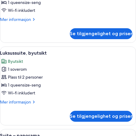
–
1 queensize-seng
standard,
Wi-fi inkludert
byutsikt
Mer
Mer informasjon
informasjon
om
Se tilgjengelighet og priser
Suite
–
standard,
Åpne
Luksussuite, byutsikt | Wi-fi (inkludert
7
byutsikt
Luksussuite, byutsikt
alle
Byutsikt
bildene
1 soverom
av
Luksussuite,
Plass til 2 personer
byutsikt
1 queensize-seng
Wi-fi inkludert
Mer
Mer informasjon
informasjon
om
Se tilgjengelighet og priser
Luksussuite,
byutsikt
Åpne
Suite – panorama | Eget kjøkken | Mik
5
Suite – panorama