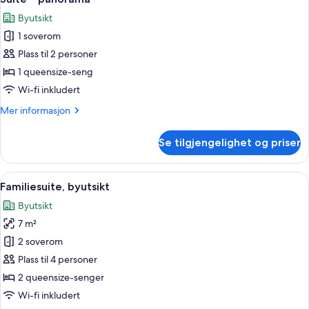
alle
Byutsikt
bildene
1 soverom
av
Suite
Plass til 2 personer
–
1 queensize-seng
panorama
Wi-fi inkludert
Mer
Mer informasjon
informasjon
om
Se tilgjengelighet og priser
Suite
–
panorama
Åpne
Familiesuite, byutsikt | Wi-fi (inkludert
6
Familiesuite, byutsikt
alle
Byutsikt
bildene
7 m²
av
Familiesuite,
2 soverom
byutsikt
Plass til 4 personer
2 queensize-senger
Wi-fi inkludert