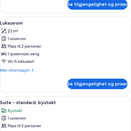
seng
om
Se tilgjengelighet og priser
Rom
–
standard,
Åpne
Luksusrom | Wi-fi (inkludert)
6
1
Luksusrom
alle
queensize-
23 m²
seng
bildene
1 soverom
av
Luksusrom
Plass til 2 personer
1 queensize-seng
Wi-fi inkludert
Mer
Mer informasjon
informasjon
om
Se tilgjengelighet og priser
Luksusrom
Åpne
Suite – standard, byutsikt | Wi-fi (inkl
6
Suite – standard, byutsikt
alle
Byutsikt
bildene
1 soverom
av
Suite
Plass til 2 personer