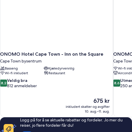
ONOMO Hotel Cape Town - Inn on the Square
ONOMO 
Cape Town bysentrum
Cape Tow
Basseng
Kjæledyrvennlig
Wi-fi ink
Wi-fi inkludert
Restaurant
Aircondi
8.2
8.6
Veldig bra
Utmer
8,2
8,6
av
av
812 anmeldelser
250 a
10,
10,
Veldig
Utmerket,
Prisen
675 kr
bra,
250
er
812
anmeldels
inkludert skatter og avgifter
675 kr
10. aug.–11. aug.
anmeldelser
Logg på for å se aktuelle rabatter og fordeler. Jo mer du
reiser, jo flere fordeler får du!