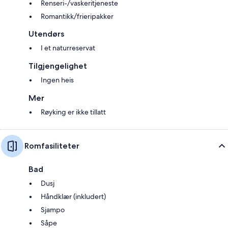
Renseri-/vaskeritjeneste
Romantikk/frieripakker
Utendørs
I et naturreservat
Tilgjengelighet
Ingen heis
Mer
Røyking er ikke tillatt
Romfasiliteter
Bad
Dusj
Håndklær (inkludert)
Sjampo
Såpe