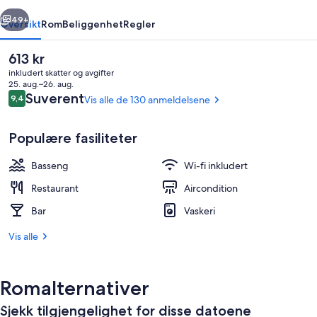
rige
Neste
49+
Oversikt
Rom
Beliggenhet
Regler
Den
613 kr
nåværende
inkludert skatter og avgifter
prisen
25. aug.–26. aug.
er
Anmeldelser
Suverent
9,4
Vis alle de 130 anmeldelsene
9,4 av 10 –
613 kr
Populære fasiliteter
Basseng
Wi-fi inkludert
Utendørsbasseng
Restaurant
Aircondition
Bar
Vaskeri
Vis alle
Romalternativer
Sjekk tilgjengelighet for disse datoene