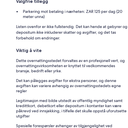
Valgfrie tillegg
Parkering mot betaling i nærheten: ZAR 125 per dag (20
meter unna)
Listen ovenfor er ikke fullstendig. Det kan hende at gebyrer og
depositum ikke inkluderer skatter og avgifter, og det tas
forbehold om endringer.
Viktig å vite
Dette overnattingsstedet forvaltes av en profesjonell vert, og
overnattingsvirksomheten er knyttet til vedkommendes
bransje, bedrift eller yrke.
Det kan pålegges avgifter for ekstra personer, og denne
avgiften kan variere avhengig av overnattingsstedets egne
regler
Legitimasjon med bilde utstedt av offentlig myndighet samt
kredittkort, debetkort eller depositum i kontanter kan være
påkrevd ved innsjekking, i tilfelle det skulle oppstå uforutsette
utgifter
Spesielle forespørsler avhenger av tilgjengelighet ved