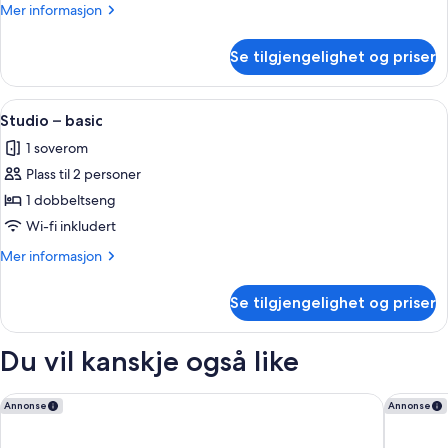
Mer
Mer informasjon
informasjon
om
Se tilgjengelighet og priser
Familiesuite,
byutsikt
Åpne
Studio – basic | Wi-fi (inkludert)
4
Studio – basic
alle
1 soverom
bildene
Plass til 2 personer
av
Studio
1 dobbeltseng
–
Wi-fi inkludert
basic
Mer
Mer informasjon
informasjon
om
Se tilgjengelighet og priser
Studio
–
basic
Du vil kanskje også like
ONOMO Hotel Cape Town - Inn on the Square
ONOMO H
Annonse
Annonse