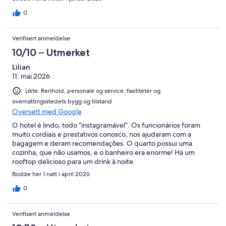
0
Verifisert anmeldelse
10/10 – Utmerket
Lilian
11. mai 2026
Likte: Renhold, personale og service, fasiliteter og
overnattingsstedets bygg og tilstand
Oversett med Google
O hotel é lindo, todo “instagramável”. Os funcionários foram
muito cordiais e prestativos conosco, nos ajudaram com a
bagagem e deram recomendações. O quarto possui uma
cozinha, que não usamos, e o banheiro era enorme! Há um
rooftop delicioso para um drink à noite.
Bodde her 1 natt i april 2026
0
Verifisert anmeldelse