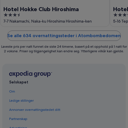
Hotel Hokke Club Hiroshima
Hotel
3.5
3.5
out
out
7-7 Nakamachi, Naka-ku Hiroshima Hiroshima-ken
5-16 Te
of
of
5
5
Se alle 634 overnattingssteder i Atombombedomen
Laveste pris per natt funnet de siste 24 timene, basert på et opphold på 1 natt for
2 voksne. Priser og tilgjengelighet kan endre seg. Ytterligere vilkår kan gjelde.
Selskapet
Om
Ledige stillinger
Annonser overnattingsstedet ditt
Partnerskap
Advertising