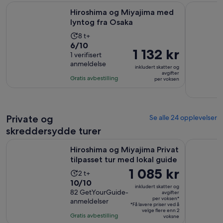
Åpnes i en ny f
Hiroshima og Miyajima med lyntog fra Osaka
Hiroshima
Hiroshima og Miyajima med
lyntog fra Osaka
Aktivitetens
8 t+
6.0
6/10
varighet
Prisen
1 132 kr
av
1 verifisert
er
er
anmeldelse
10
8
inkludert skatter og
1 132 kr
avgifter
med
timer
Gratis avbestilling
per voksen
per
1
voksen
anmeldelse
Private og
Se alle 24 opplevelser
skreddersydde turer
Åp
Hiroshima og Miyajima Privat tilpasset tur med lokal guide
Hiroshima 
Hiroshima og Miyajima Privat
tilpasset tur med lokal guide
Prisen
1 085 kr
Aktivitetens
2 t+
er
10.0
10/10
varighet
inkludert skatter og
1 085 kr
av
82 GetYourGuide-
er
avgifter
per voksen*
anmeldelser
per
10
2
*Få lavere priser ved å
voksen*
velge flere enn 2
med
timer
Gratis avbestilling
voksne