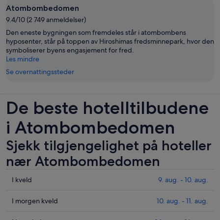
Atombombedomen
9.4/10 (2 749 anmeldelser)
Den eneste bygningen som fremdeles står i atombombens
hyposenter, står på toppen av Hiroshimas fredsminnepark, hvor den
symboliserer byens engasjement for fred.
Les mindre
Se overnattingssteder
De beste hotelltilbudene
i Atombombedomen
Sjekk tilgjengelighet på hoteller
nær Atombombedomen
Sjekk
I kveld
9. aug. - 10. aug.
prisene
nær
Sjekk
I morgen kveld
10. aug. - 11. aug.
Atombombedomen
prisene