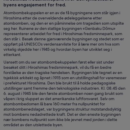
byens engasjement for fred.
Atombombekuppelen er en av de få bygningene som står igjen i
Hiroshima etter de overveldende ødeleggelsene etter
atombomben, og den er en påminnelse om tragedien som utspilte
seg her. Ruinene av den statlige bygningen «Genbaku Dōmu»
representerer arbeidet for fred i Hiroshimas fredsminnepark, som
den står i. Besøk denne gjenværende bygningen og stedet som er
oppført på UNESCOs verdensarvliste for å lære mer om hva som
virkelig skjedde her i 1945 og hvordan byen har utviklet seg i
etterkant.
Uansett om du ser atombombekuppelen først eller sist under
besøket ditt i Hiroshimas fredsminnepark, vil du få en bedre
forståelse av den tragiske hendelsen. Bygningen ble tegnet av en
tsjekkisk arkitekt og åpnet i 1915 som en utstillingshall for varemesser
i prefekturet Hiroshima. Den ble brukt til å holde pedagogiske
utstillinger samt fremme den teknologiske industrien. Kl. 08.45 den
6. august i 1945 ble den første atombomben noen gang brukt som
våpen i krig sluppet av det amerikanske luftforsvaret. Selv om
atombombedomen lå bare 160 meter fra nullpunktet for
atombombenedslaget, var bygningens struktur motstandsdyktig
mot bombens nedadrettede kraft. Det er den eneste bygningen
nær bombens nullpunkt som ikke ble jevnet med jorden i dette
området av den utslettede byen.