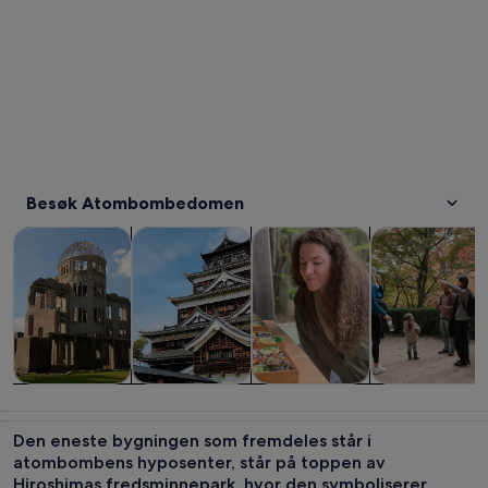
Besøk Atombombedomen
Åpnes i en ny fane
Åpnes i en ny fane
Omvisninger og dagsturer
Historie og kultur
Private og skreddersydde tur
Mat, drikke og 
Omvisninger
Historie og
Private og
Mat, drikke og
og dagsturer
kultur
skreddersydde
uteliv
Den eneste bygningen som fremdeles står i
turer
atombombens hyposenter, står på toppen av
Hiroshimas fredsminnepark, hvor den symboliserer