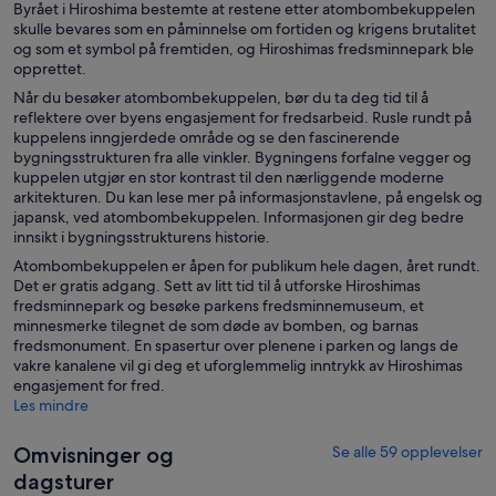
Byrået i Hiroshima bestemte at restene etter atombombekuppelen
skulle bevares som en påminnelse om fortiden og krigens brutalitet
og som et symbol på fremtiden, og Hiroshimas fredsminnepark ble
opprettet.
Når du besøker atombombekuppelen, bør du ta deg tid til å
reflektere over byens engasjement for fredsarbeid. Rusle rundt på
kuppelens inngjerdede område og se den fascinerende
bygningsstrukturen fra alle vinkler. Bygningens forfalne vegger og
kuppelen utgjør en stor kontrast til den nærliggende moderne
arkitekturen. Du kan lese mer på informasjonstavlene, på engelsk og
japansk, ved atombombekuppelen. Informasjonen gir deg bedre
innsikt i bygningsstrukturens historie.
Atombombekuppelen er åpen for publikum hele dagen, året rundt.
Det er gratis adgang. Sett av litt tid til å utforske Hiroshimas
fredsminnepark og besøke parkens fredsminnemuseum, et
minnesmerke tilegnet de som døde av bomben, og barnas
fredsmonument. En spasertur over plenene i parken og langs de
vakre kanalene vil gi deg et uforglemmelig inntrykk av Hiroshimas
engasjement for fred.
Les mindre
Omvisninger og
Se alle 59 opplevelser
dagsturer