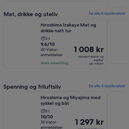
82
anmeldelser
Mat, drikke og uteliv
Se alle 6 opplevelser
Åpnes i en ny fane
Hiroshima Izakaya Mat og drikke natt tur
Best of H
Hiroshima Izakaya Mat og
drikke natt tur
Aktivitetens
3 t
9.6
9,6/10
varighet
Prisen
1 008 kr
av
40 Viator-
er
er
anmeldelser
10
3
inkludert skatter og
1 008 kr
avgifter
med
timer
Gratis avbestilling
per voksen
per
40
voksen
anmeldelser
Spenning og friluftsliv
Se alle 4 opplevelser
Åpnes i en ny fane
Hiroshima og Miyajima med sykkel og båt
Hiroshima
Hiroshima og Miyajima med
sykkel og båt
Aktivitetens
8 t
10.0
10/10
varighet
Prisen
1 297 kr
av
74 Viator-
er
er
anmeldelser
10