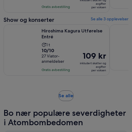
8
inkludert skatter og
1 297 kr
avgifter
med
timer
Gratis avbestilling
per voksen
per
74
voksen
anmeldelser
Show og konserter
Se alle 3 opplevelser
Åpnes i en ny fane
Hiroshima Kagura Utførelse Entré
Hiroshima 
Hiroshima Kagura Utførelse
Entré
Aktivitetens
1 t
10.0
10/10
varighet
Prisen
109 kr
av
27 Viator-
er
er
anmeldelser
10
1
inkludert skatter og
109 kr
avgifter
med
time
Gratis avbestilling
per voksen
per
27
voksen
anmeldelser
Åpnes
Se alle
i
en
Bo nær populære severdigheter
ny
fane
i Atombombedomen