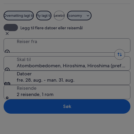
Overnatting lagt til
Fly lagt til
Leiebil
Economy
Atombombedomen
Legg til flere datoer eller reisemål
Reiser fra
Skal til
Atombombedomen, Hiroshima, Hiroshima (prefektur)
Datoer
fre. 28. aug. - man. 31. aug.
Reisende
2 reisende, 1 rom
Søk
Se på kartet