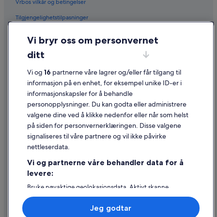
Vrbos vilkår og betingelser
Tilgjengelighetstilpasninger
Personvern
Vi bryr oss om personvernet
Informasjonskapsler
ditt
Generelle vilkår for bruk av nettstedet
Vi og
16
partnerne våre lagrer og/eller får tilgang til
Juridisk informasjon / kontakt oss
informasjon på en enhet, for eksempel unike ID-er i
informasjonskapsler for å behandle
Retningslinjer for innhold og rapportering av innhold
personopplysninger. Du kan godta eller administrere
valgene dine ved å klikke nedenfor eller når som helst
Hjelp
på siden for personvernerklæringen. Disse valgene
Kontakt oss
signaliseres til våre partnere og vil ikke påvirke
nettleserdata.
Avbestille eller endre bestillingen
Vi og partnerne våre behandler data for å
Refusjonsprosessen og tidsrammer for refusjon
levere:
Å bestille flyreise med et tilgodebeløp
Bruke nøyaktige geolokasjonsdata. Aktivt skanne
enhetsegenskaper for identifikasjon. Lagre og/eller få
Internasjonale reisedokumenter
tilgang til informasjon på en enhet. Personlig tilpasset
Jeg godtar
annonsering og innhold, annonsering- og