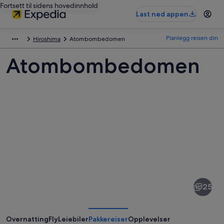
Fortsett til sidens hovedinnhold
Last ned appen
Planlegg reisen din
Hiroshima
Atombombedomen
Atombombedomen
Bilder
av
Atombombedomen
25
Overnatting
Fly
Leiebiler
Pakkereiser
Opplevelser