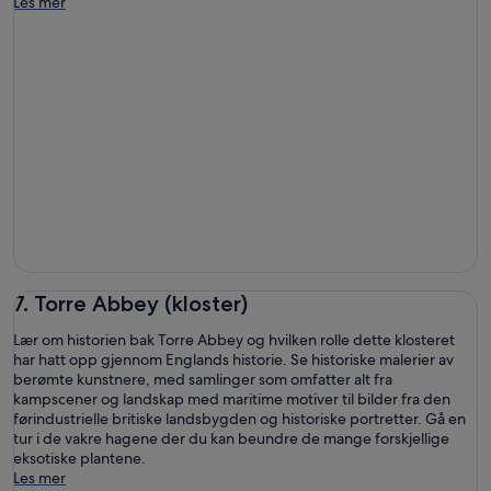
Les mer
7. Torre Abbey (kloster)
Lær om historien bak Torre Abbey og hvilken rolle dette klosteret
har hatt opp gjennom Englands historie. Se historiske malerier av
berømte kunstnere, med samlinger som omfatter alt fra
kampscener og landskap med maritime motiver til bilder fra den
førindustrielle britiske landsbygden og historiske portretter. Gå en
tur i de vakre hagene der du kan beundre de mange forskjellige
eksotiske plantene.
Les mer