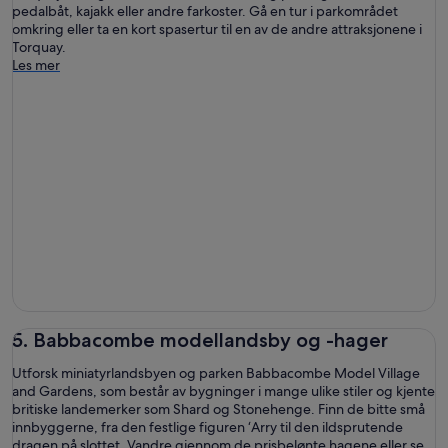
pedalbåt, kajakk eller andre farkoster. Gå en tur i parkområdet
omkring eller ta en kort spasertur til en av de andre attraksjonene i
Torquay.
Les mer
5. Babbacombe modellandsby og -hager
Utforsk miniatyrlandsbyen og parken Babbacombe Model Village
and Gardens, som består av bygninger i mange ulike stiler og kjente
britiske landemerker som Shard og Stonehenge. Finn de bitte små
innbyggerne, fra den festlige figuren ‘Arry til den ildsprutende
dragen på slottet. Vandre gjennom de prisbelønte hagene eller se