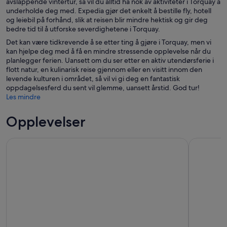
avslappende vintertur, så vil du alltid ha nok av aktiviteter i Torquay å
underholde deg med. Expedia gjør det enkelt å bestille fly, hotell
og leiebil på forhånd, slik at reisen blir mindre hektisk og gir deg
bedre tid til å utforske severdighetene i Torquay.
Det kan være tidkrevende å se etter ting å gjøre i Torquay, men vi
kan hjelpe deg med å få en mindre stressende opplevelse når du
planlegger ferien. Uansett om du ser etter en aktiv utendørsferie i
flott natur, en kulinarisk reise gjennom eller en visitt innom den
levende kulturen i området, så vil vi gi deg en fantastisk
oppdagelsesferd du sent vil glemme, uansett årstid. God tur!
Les mindre
Opplevelser
Torquay: Turen «Agatha Christies ekstraordinære liv»
Gåtur i E