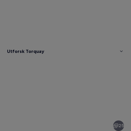
Utforsk Torquay
Bilder
av
Torquay
25