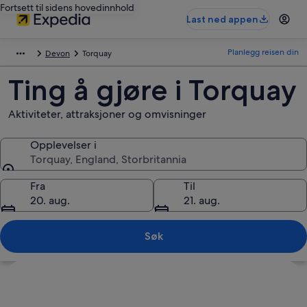
Fortsett til sidens hovedinnhold
Last ned appen
Planlegg reisen din
Devon
Torquay
Ting å gjøre i Torquay
Aktiviteter, attraksjoner og omvisninger
Opplevelser i
Torquay, England, Storbritannia
Opplevelser i
Fra
Til
20. aug.
21. aug.
Søk
Se på kartet