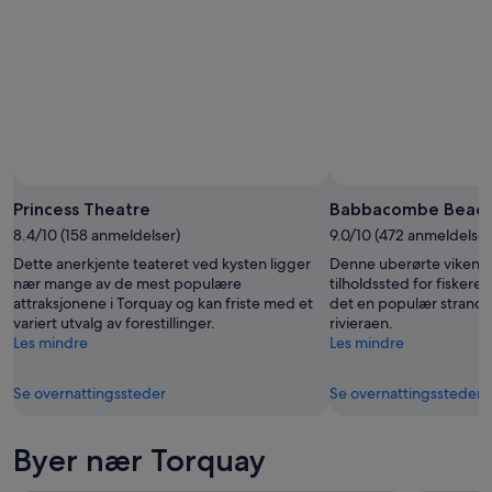
Princess Theatre
Babbacombe Beac
8.4/10 (158 anmeldelser)
9.0/10 (472 anmeldelser
Dette anerkjente teateret ved kysten ligger
Denne uberørte viken v
nær mange av de mest populære
tilholdssted for fiskere
attraksjonene i Torquay og kan friste med et
det en populær strand 
variert utvalg av forestillinger.
rivieraen.
Les mindre
Les mindre
Se overnattingssteder
Se overnattingssteder
Byer nær Torquay