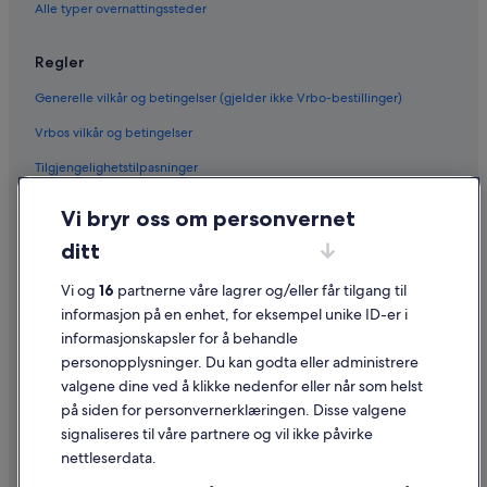
Alle typer overnattingssteder
Regler
Generelle vilkår og betingelser (gjelder ikke Vrbo-bestillinger)
Vrbos vilkår og betingelser
Tilgjengelighetstilpasninger
Personvern
Vi bryr oss om personvernet
Informasjonskapsler
ditt
Generelle vilkår for bruk av nettstedet
Vi og
16
partnerne våre lagrer og/eller får tilgang til
Juridisk informasjon / kontakt oss
informasjon på en enhet, for eksempel unike ID-er i
informasjonskapsler for å behandle
Retningslinjer for innhold og rapportering av innhold
personopplysninger. Du kan godta eller administrere
valgene dine ved å klikke nedenfor eller når som helst
Hjelp
på siden for personvernerklæringen. Disse valgene
Kontakt oss
signaliseres til våre partnere og vil ikke påvirke
nettleserdata.
Avbestille eller endre bestillingen