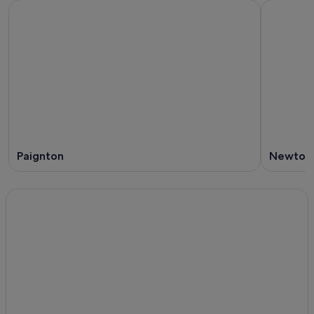
Paignton
Newton