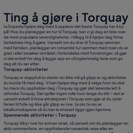
Ting å gjøre i Torquay
La Expedia hjelpe deg med å oppleve det beste Torquay har å by
på! Hvis du planlegger en tur til Torquay, kan vi gi deg en liste over
de mest populære severdighetene, i tillegg til å hjelpe deg finne
Torquay
fantastiske ting å gjøre. Uansett om du drar til Torquay sammen
med familien, planlegger en romantisk tur sammen med noen du er
glad i eller besøker området i forbindelse med forretninger, så gjør
vi det enkelt for deg å legge opp en uforglemmelig ferie som gir
deg alt du ser etter.
Torquay-aktiviteter
Torquay er stappfull av steder du ikke må gå glipp av og aktiviteter
du burde få med deg. Vi kan hjelpe deg med å velge hvor du skal
bo mens du oppholder deg i Torquay og gjør det lekende lett å
utforske Torquay. Det spiller ingen rolle hvor lenge du blir – det er
uansett enkelt å finne attraksjoner i Torquay som gjør at du nyter
ferien til fulle og ikke går glipp av noe. La oss ta oss av
lokalkunnskapene så du kan la stresset ligge igjen hjemme.
Spennende aktiviteter i Torquay
Torquay tilbyr noe for enhver smak, så uansett om du planlegger en
aktiv sommerferie, en oppfriskende romantisk reise eller en