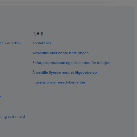
Hjelp
er ikke Vrbo-
Kontakt oss
Avbestille eller endre bestillingen
Refusjonsprosessen og tidsrammer for refusjon
Å bestille flyreise med et tilgodebeløp
Internasjonale reisedokumenter
t
ering av innhold