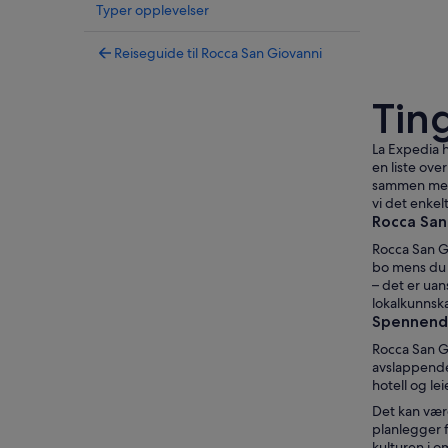
Typer opplevelser
Reiseguide til Rocca San Giovanni
Tin
La Expedia h
en liste ove
sammen med 
vi det enkel
Rocca San
Rocca San Gi
bo mens du o
– det er uan
lokalkunnska
Spennende
Rocca San Gi
avslappende 
hotell og le
Det kan være
planlegger f
kulturen i o