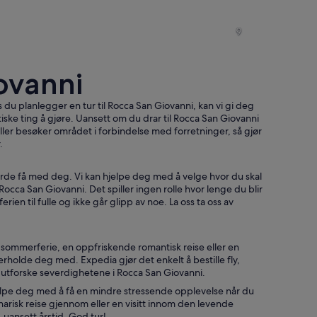
Rocca San Giovanni
Rocca San Giovanni
9
iovanni
Rocca San Giovanni
Rocca San Giovanni
du planlegger en tur til Rocca San Giovanni, kan vi gi deg
tiske ting å gjøre. Uansett om du drar til Rocca San Giovanni
er besøker området i forbindelse med forretninger, så gjør
.
burde få med deg. Vi kan hjelpe deg med å velge hvor du skal
cca San Giovanni. Det spiller ingen rolle hvor lenge du blir
rien til fulle og ikke går glipp av noe. La oss ta oss av
 sommerferie, en oppfriskende romantisk reise eller en
derholde deg med. Expedia gjør det enkelt å bestille fly,
l å utforske severdighetene i Rocca San Giovanni.
jelpe deg med å få en mindre stressende opplevelse når du
inarisk reise gjennom eller en visitt innom den levende
 uansett årstid. God tur!