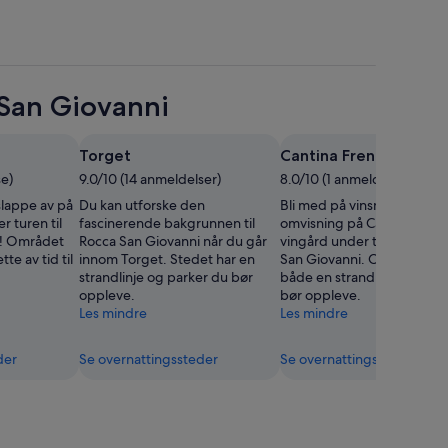
 San Giovanni
Torget
Cantina Frentana ving
se)
9.0/10 (14 anmeldelser)
8.0/10 (1 anmeldelse)
 slappe av på
Du kan utforske den
Bli med på vinsmaking elle
 turen til
fascinerende bakgrunnen til
omvisning på Cantina Fren
i! Området
Rocca San Giovanni når du går
vingård under turen til Roc
te av tid til
innom Torget. Stedet har en
San Giovanni. Området ha
strandlinje og parker du bør
både en strandlinje og kun
oppleve.
bør oppleve.
Les mindre
Les mindre
der
Se overnattingssteder
Se overnattingssteder