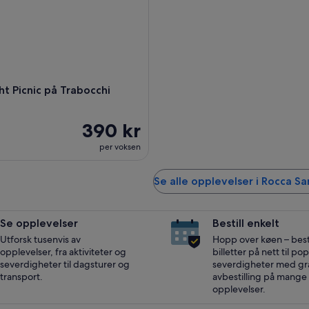
t Picnic på Trabocchi
390 kr
per voksen
Se alle opplevelser i Rocca S
Se opplevelser
Bestill enkelt
Utforsk tusenvis av
Hopp over køen – besti
opplevelser, fra aktiviteter og
billetter på nett til p
severdigheter til dagsturer og
severdigheter med gra
transport.
avbestilling på mange
opplevelser.