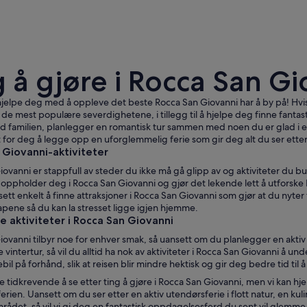
g å gjøre i Rocca San G
jelpe deg med å oppleve det beste Rocca San Giovanni har å by på! Hvis 
r de mest populære severdighetene, i tillegg til å hjelpe deg finne fantas
familien, planlegger en romantisk tur sammen med noen du er glad i ell
t for deg å legge opp en uforglemmelig ferie som gir deg alt du ser etter
Rocca San Giovanni
 Giovanni-aktiviteter
ovanni er stappfull av steder du ikke må gå glipp av og aktiviteter du 
ppholder deg i Rocca San Giovanni og gjør det lekende lett å utforske Ro
sett enkelt å finne attraksjoner i Rocca San Giovanni som gjør at du nyter fe
pene så du kan la stresset ligge igjen hjemme.
 aktiviteter i Rocca San Giovanni
ovanni tilbyr noe for enhver smak, så uansett om du planlegger en aktiv
vintertur, så vil du alltid ha nok av aktiviteter i Rocca San Giovanni å un
iebil på forhånd, slik at reisen blir mindre hektisk og gir deg bedre tid ti
 tidkrevende å se etter ting å gjøre i Rocca San Giovanni, men vi kan h
erien. Uansett om du ser etter en aktiv utendørsferie i flott natur, en kul
mrådet, så vil vi gi deg en fantastisk oppdagelsesferd du sent vil glemme,