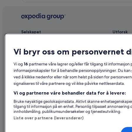
Selskapet
Utforsk
Om
Reiseguide 
Vi bryr oss om personvernet d
Ledige stillinger
Hoteller i N
Annonser overnattingsstedet ditt
Ferieboliger
Vi og
16
partnerne våre lagrer og/eller får tilgang til informasjon
Partnerskap
Pakkereiser
informasjonskapsler for å behandle personopplysninger. Du kan 
ved å klikke nedenfor eller når som helst på siden for personver
Advertising
Flyreiser in
signaliseres til våre partnere og vil ikke påvirke nettleserdata.
Affiliate Marketing
Leiebil i No
Vi og partnerne våre behandler data for å levere:
Nyhetsrom
Alle typer o
Bruke nøyaktige geolokasjonsdata. Aktivt skanne enhetsegenskaper fo
tilgang til informasjon på en enhet. Personlig tilpasset annonsering
innholdsmåling, publikumsundersøkelser og tjenesteutvikling.
Liste over partnere (leverandører)