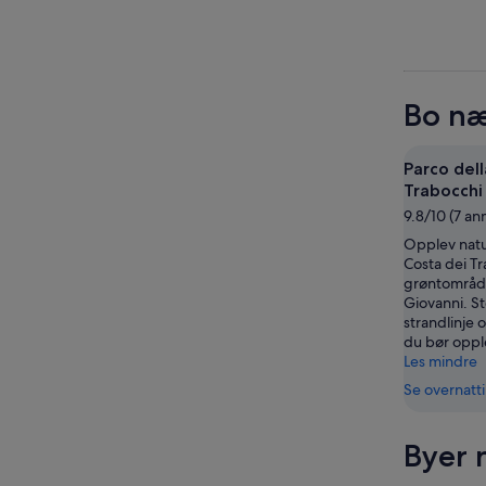
Bo næ
Parco dell
Trabocchi
9.8/10 (7 an
Opplev natu
Costa dei Tr
grøntområde
Giovanni. S
strandlinje
du bør oppl
Les mindre
Se overnatt
Byer 