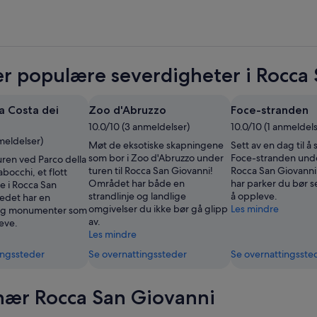
r populære severdigheter i Rocca
a Costa dei
Zoo d'Abruzzo
Foce-stranden
10.0/10 (3 anmeldelser)
10.0/10 (1 anmeldel
meldelser)
Møt de eksotiske skapningene
Sett av en dag til å
som bor i Zoo d'Abruzzo under
Foce-stranden under
ren ved Parco della
turen til Rocca San Giovanni!
Rocca San Giovann
abocchi, et flott
Området har både en
har parker du bør set
 i Rocca San
strandlinje og landlige
å oppleve.
tedet har en
omgivelser du ikke bør gå glipp
Les mindre
 og monumenter som
av.
eve.
Les mindre
ingssteder
Se overnattingssteder
Se overnattingsste
nær Rocca San Giovanni