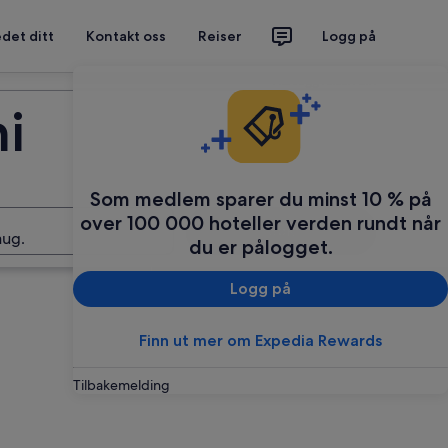
det ditt
Kontakt oss
Reiser
Logg på
Planlegg reisen din
i
Som medlem sparer du minst 10 % på
over 100 000 hoteller verden rundt når
Søk
aug.
du er pålogget.
Logg på
Finn ut mer om Expedia Rewards
Tilbakemelding