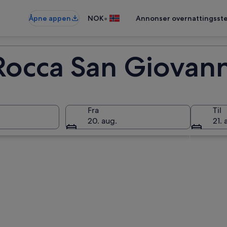
•
Åpne appen
NOK
Annonser overnattingsste
 Rocca San Giovann
Fra
Til
20. aug.
21. 