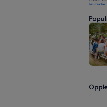
Les mindre
Popul
Mat, drikk
Mat, dri
utel
Opple
Moonlight 