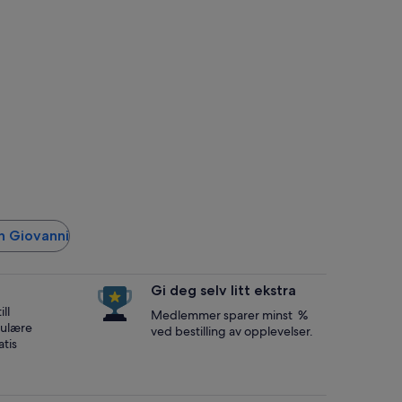
an Giovanni
Gi deg selv litt ekstra
ll
Medlemmer sparer minst %
opulære
ved bestilling av opplevelser.
tis